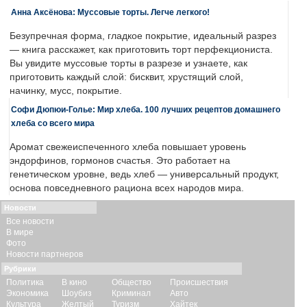
Анна Аксёнова: Муссовые торты. Легче легкого!
Безупречная форма, гладкое покрытие, идеальный разрез
— книга расскажет, как приготовить торт перфекциониста.
Вы увидите муссовые торты в разрезе и узнаете, как
приготовить каждый слой: бисквит, хрустящий слой,
начинку, мусс, покрытие.
Софи Дюпюи-Голье: Мир хлеба. 100 лучших рецептов домашнего
хлеба со всего мира
Аромат свежеиспеченного хлеба повышает уровень
эндорфинов, гормонов счастья. Это работает на
генетическом уровне, ведь хлеб — универсальный продукт,
основа повседневного рациона всех народов мира.
Новости
Все новости
В мире
Фото
Новости партнеров
Рубрики
Политика
В кино
Общество
Происшествия
Экономика
Шоубиз
Криминал
Авто
Культура
Желтый
Туризм
Хайтек