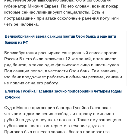
нефтеперерабатывающего завода. Об этом сообщил
губернатор Михаил Евраев. По его словам, возник пожар,
которые сейчас ликвидируют специалисты. Есть и
пострадавшие - при атаке осколочные ранения получили
четыре человека.
Великобритания ввела санкции против Озон банка и еще пяти
банков из РФ
Великобритания расширила санкционный список против
России.В него были включены 12 компаний, в том числе
ряд банков, а также одно физическое лицо и шесть судов.
Под санкции попал, в частности Озон банк. Там заявили,
что банк продолжает работать в обычном режиме, санкции
не повлияют на его работу.
Блогера Гусейна Гасанова заочно приговорили к четырем годам
колонии
Суд в Москве приговорил блогера Гусейна Гасанова к
четырем годам лишения свободы и штрафу в миллион
рублей по делу о неуплате налогов. Также ему запрещено
публиковать посты в интернете в течение двух лет.
Приговор был вынесен заочно - блогер проживает за