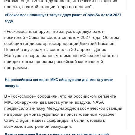
Рогозин еще в 2014 году заявлял, что Россия выходит из
проекта, а самой станции "пора на пенсию".
«Роскосмос» планирует запуск двух ракет «Союз-5» летом 2027
года
«Роскомос» планирует, что запуск еще двух ракет-
носителей «Союз-5» состоится летом 2027 года. Об этом
сообщил гендиректор госкорпорации Дмитрий Баканов.
Первый запуск ракеты состоялся 30 апреля. Денис
Мантуров говорил ранее, что именно «Союз-5» остается
приоритетным проектом российской космической
программы.
На российском сегменте МКС обнаружили два места утечки
воздуха
В «Роскосмосе» сообщили, что на российском сегменте
МКС обнаружили два места утечки воздуха. NASA
предписало экипажу Международной космической станции
на время ремонта укрыться в пристыкованном корабле
Crew Dragon, надеть скафандры и были готовым к
возможной экстренной эвакуации.
Ракета компании Безоса взорвалась во время испытаний