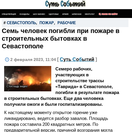
СПЕЦОПЕРАЦИЯ
СКАНДАЛЫ
ШОУ-БИЗНЕС
ЗДОРОВЬЕ
АРМИЯ
ШПИОНАЖ
НЕКРОЛОГ
ПОИСК ПО САЙТУ
#
СЕВАСТОПОЛЬ
,
ПОЖАР
,
РАБОЧИЕ
Семь человек погибли при пожаре в
строительных бытовках в
Севастополе
[
С
уть
С
о
б
ытий
]
2 февраля 2023, 11:04
Семеро рабочих,
участвующих в
строительстве трассы
«Таврида» в Севастополе,
Стоп-кадр видео
погибли в результате пожара
в строительных бытовках. Еще два человека
получили ожоги и были госпитализированы.
К настоящему моменту открытое горение уже
ликвидировано, ведется разбор завалов. Площадь
пожара составила 200 квадратных метров. По
предварительной версии, причиной возгорания могла