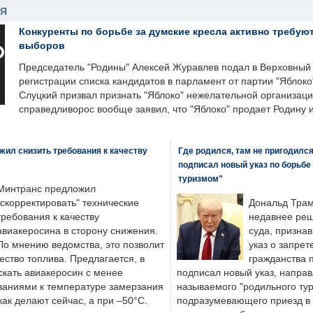
НЯ
Конкуренты по борьбе за думские кресла активно требуют
выборов
Председатель "Родины" Алексей Журавлев подал в Верховный 
регистрации списка кандидатов в парламент от партии "Яблок
Слуцкий призвал признать "Яблоко" нежелательной организаци
справедливорос вообще заявил, что "Яблоко" продает Родину 
ил снизить требования к качеству
Где родился, там не пригодилс
подписал новый указ по борьбе
туризмом"
Минтранс предложил
"скорректировать" технические
Дональд Трам
требования к качеству
недавнее реш
авиакеросина в сторону снижения.
суда, призна
По мнению ведомства, это позволит
указ о запрет
ество топлива. Предлагается, в
гражданства 
скать авиакеросин с менее
подписал новый указ, направ
ваниями к температуре замерзания
называемого "родильного тур
 как делают сейчас, а при –50°C.
подразумевающего приезд в 