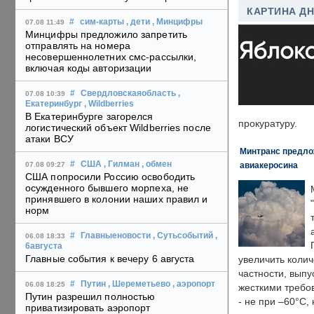
КАРТИНА Д
#
сим-карты
, дети
, Минцифры
07.08 11:49
Минцифры предложило запретить
отправлять на номера
несовершеннолетних смс-рассылки,
включая коды авторизации
#
Свердловскаяобласть
,
07.08 10:39
Екатеринбург
, Wildberries
В Екатеринбурге загорелся
прокуратуру.
логистический объект Wildberries после
атаки ВСУ
Минтранс предлож
#
США
, Гилман
, обмен
авиакеросина
07.08 09:27
США попросили Россию освободить
осужденного бывшего морпеха, не
принявшего в колонии наших правил и
норм
#
Главныеновости
, Сутьсобытий
,
06.08 18:33
6августа
Главные события к вечеру 6 августа
увеличить колич
частности, выпу
#
Путин
, Шереметьево
, аэропорт
06.08 18:25
жесткими требо
Путин разрешил полностью
- не при –60°C,
приватизировать аэропорт