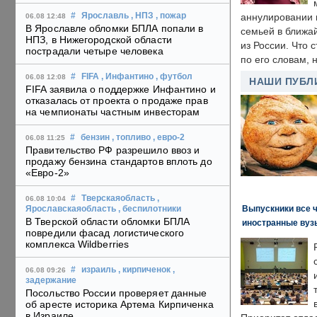
#
Ярославль
, НПЗ
, пожар
аннулировании в
06.08 12:48
В Ярославле обломки БПЛА попали в
семьей в ближа
НПЗ, в Нижегородской области
из России. Что 
пострадали четыре человека
по его словам, н
#
FIFA
, Инфантино
, футбол
06.08 12:08
НАШИ ПУБЛ
FIFA заявила о поддержке Инфантино и
отказалась от проекта о продаже прав
на чемпионаты частным инвесторам
#
бензин
, топливо
, евро-2
06.08 11:25
Правительство РФ разрешило ввоз и
продажу бензина стандартов вплоть до
«Евро-2»
#
Тверскаяобласть
,
06.08 10:04
Выпускники все 
Ярославскаяобласть
, беспилотники
В Тверской области обломки БПЛА
иностранные вуз
повредили фасад логистического
комплекса Wildberries
#
израиль
, кирпиченок
,
06.08 09:26
задержание
Посольство России проверяет данные
об аресте историка Артема Кирпиченка
в Израиле