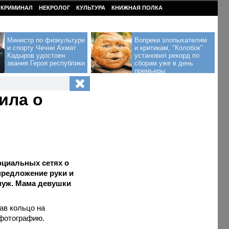
КРИМИНАЛ
НЕКРОЛОГ
КУЛЬТУРА
КНИЖНАЯ ПОЛКА
Министр по физкультуре
Вопреки злопыхателям
и спорту Чечни Ахмат
и критикам, "Колобок"
Кадыров удостоен
установил рекорд по
звания Героя республики
сборам уже в день
премьеры
ила о
оциальных сетях о
предложение руки и
амуж. Мама девушки
ав кольцо на
 фотографию.