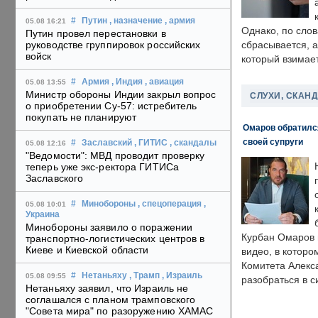
#
Путин
, назначение
, армия
05.08 16:21
Однако, по слов
Путин провел перестановки в
руководстве группировок российских
сбрасывается, а
войск
который взимает
#
Армия
, Индия
, авиация
05.08 13:55
Министр обороны Индии закрыл вопрос
СЛУХИ, СКАН
о приобретении Су-57: истребитель
покупать не планируют
Омаров обратилс
своей супруги
#
Заславский
, ГИТИС
, скандалы
05.08 12:16
"Ведомости": МВД проводит проверку
теперь уже экс-ректора ГИТИСа
Заславского
#
Минобороны
, спецоперация
,
05.08 10:01
Украина
Минобороны заявило о поражении
Курбан Омаров в
транспортно-логистических центров в
Киеве и Киевской области
видео, в которо
Комитета Алекс
#
Нетаньяху
, Трамп
, Израиль
05.08 09:55
разобраться в с
Нетаньяху заявил, что Израиль не
соглашался с планом трамповского
"Совета мира" по разоружению ХАМАС