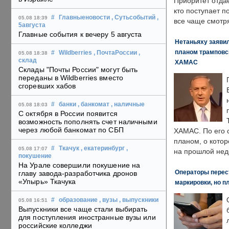
Приоритет отда
кто поступает п
#
Главныеновости
, Сутьсобытий
,
05.08 18:39
все чаще смотря
5августа
Главные события к вечеру 5 августа
Нетаньяху заявил
планом трамповс
#
Wildberries
, ПочтаРоссии
,
05.08 18:38
склад
ХАМАС
Склады "Почты России" могут быть
переданы в Wildberries вместо
сгоревших хабов
#
банки
, банкомат
, наличные
05.08 18:03
С октября в России появится
возможность пополнять счет наличными
через любой банкомат по СБП
ХАМАС. По его 
планом, о кото
#
Ткачук
, екатеринбург
,
05.08 17:07
на прошлой нед
покушение
На Урале совершили покушение на
Операторы перест
главу завода-разработчика дронов
«Упырь» Ткачука
маркировки, но п
#
образование
, вузы
, выпускники
05.08 16:51
Выпускники все чаще стали выбирать
для поступления иностранные вузы или
российские колледжи