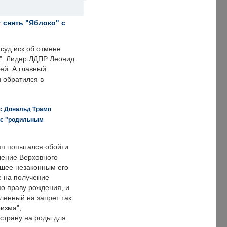
 снять "Яблоко" с
суд иск об отмене
о". Лидер ЛДПР Леонид
ей. А главный
и обратился в
я: Дональд Трамп
 с "родильным
п попытался обойти
ение Верховного
вшее незаконным его
е на получение
по праву рождения, и
ленный на запрет так
изма",
страну на роды для