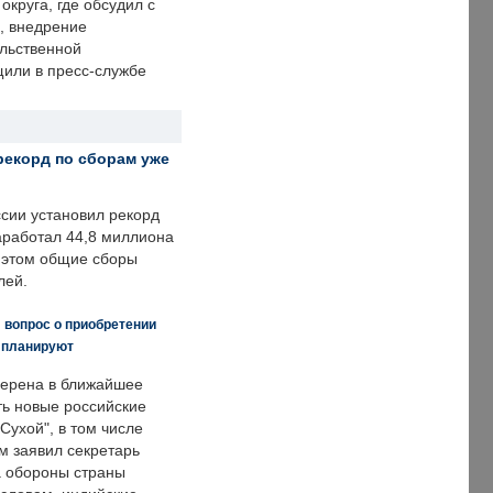
округа, где обсудил с
, внедрение
ольственной
щили в пресс-службе
рекорд по сборам уже
ссии установил рекорд
заработал 44,8 миллиона
и этом общие сборы
лей.
 вопрос о приобретении
е планируют
ерена в ближайшее
ть новые российские
Сухой", в том числе
м заявил секретарь
 обороны страны