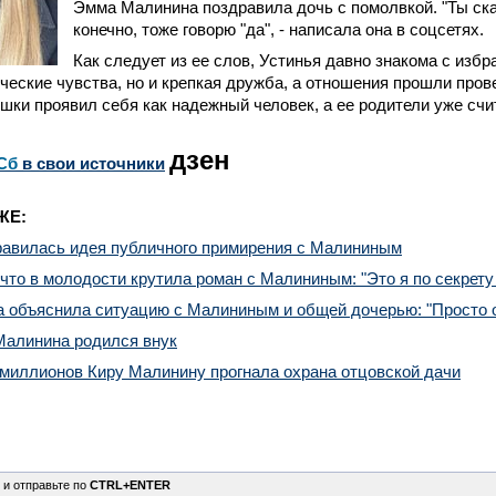
Эмма Малинина поздравила дочь с помолвкой. "Ты сказ
конечно, тоже говорю "да", - написала она в соцсетях.
Как следует из ее слов, Устинья давно знакома с избр
ческие чувства, но и крепкая дружба, а отношения прошли пров
ки проявил себя как надежный человек, а ее родители уже счи
дзен
Сб
в свои источники
ЖЕ:
равилась идея публичного примирения с Малининым
 что в молодости крутила роман с Малининым: "Это я по секрету
а объяснила ситуацию с Малининым и общей дочерью: "Просто 
Малинина родился внук
миллионов Киру Малинину прогнала охрана отцовской дачи
 и отправьте по
CTRL+ENTER