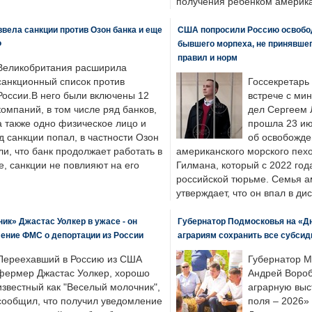
получения ребенком америка
вела санкции против Озон банка и еще
США попросили Россию освобо
Ф
бывшего морпеха, не принявшег
правил и норм
Великобритания расширила
санкционный список против
Госсекретарь
России.В него были включены 12
встрече с ми
компаний, в том числе ряд банков,
дел Сергеем 
а также одно физическое лицо и
прошла 23 ию
д санкции попал, в частности Озон
об освобожде
ли, что банк продолжает работать в
американского морского пех
, санкции не повлияют на его
Гилмана, который с 2022 год
российской тюрьме. Семья 
утверждает, что он впал в ди
к» Джастас Уолкер в ужасе - он
Губернатор Подмосковья на «Д
ение ФМС о депортации из России
аграриям сохранить все субсид
Переехавший в Россию из США
Губернатор М
фермер Джастас Уолкер, хорошо
Андрей Вороб
известный как "Веселый молочник",
аграрную выс
сообщил, что получил уведомление
поля – 2026»