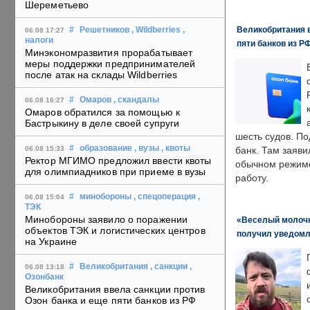
Шереметьево
Великобритания в
#
Решетников
, Wildberries
,
06.08 17:27
налоги
пяти банков из Р
Минэкономразвития прорабатывает
меры поддержки предпринимателей
после атак на склады Wildberries
#
Омаров
, скандалы
06.08 16:27
Омаров обратился за помощью к
Бастрыкину в деле своей супруги
шесть судов. По
#
образование
, вузы
, квоты
06.08 15:33
банк. Там заяви
Ректор МГИМО предложил ввести квоты
обычном режиме
для олимпиадников при приеме в вузы
работу.
#
минобороны
, спецоперация
,
06.08 15:04
ТЭК
Минобороны заявило о поражении
«Веселый молочни
объектов ТЭК и логистических центров
получил уведомл
на Украине
#
Великобритания
, санкции
,
06.08 13:18
Озонбанк
Великобритания ввела санкции против
Озон банка и еще пяти банков из РФ