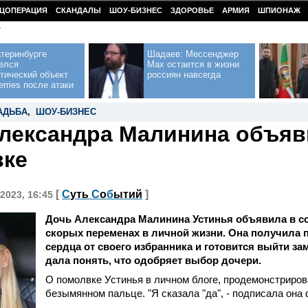
ЦОПЕРАЦИЯ
СКАНДАЛЫ
ШОУ-БИЗНЕС
ЗДОРОВЬЕ
АРМИЯ
ШПИОНАЖ
У
теринбурге
Шадаев: Мессенджер
елся
Max остается в жизни
тический объект
россиян навсегда
erries после атаки
АДЬБА
,
ШОУ-БИЗНЕС
лександра Малинина объяв
вке
[
С
уть
С
о
б
ытий
]
2023, 16:45
Дочь Александра Малинина Устинья объявила в с
скорых переменах в личной жизни. Она получила 
сердца от своего избранника и готовится выйти з
дала понять, что одобряет выбор дочери.
О помолвке Устинья в личном блоге, продемонстриров
безымянном пальце. "Я сказала "да", - подписала она