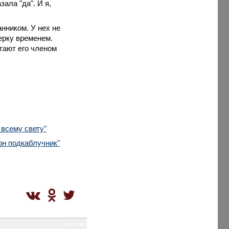
ала "да". И я,
анником. У нех не
ерку временем.
тают его членом
 всему свету"
он подкаблучник"
sm / sm