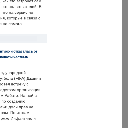
, как это затронет сам
 его пользователей. В
что на сервис не
я, которые в связи с
я на самого
нтино и отказалась от
пионаты частным
еждународной
тбола (FIFA) Джанни
овел встречу с
одством организации
м Рабате. На ней в
т по созданию
дажи доли прав на
рам. По итогам
держке Инфантино и