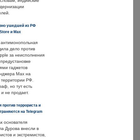
 словам, индийские
одернизации
елей.
вно ушедшей из РФ
Store и Max
 антимонопольная
дила дело против
pple за неисполнения
 предустановке
ями гаджетов
енджера Max на
 территории РФ.
аф, но тут есть
 и не продает.
 против террориста и
траняются на Telegram
ак основателя
ла Дурова внесли в
истов и экстремистов,