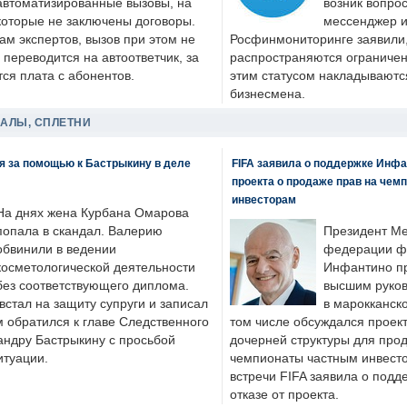
автоматизированные вызовы, на
возник вопрос
которые не заключены договоры.
мессенджер и
ам экспертов, вызов при этом не
Росфинмониторинге заявили, 
 переводится на автоответчик, за
распространяются ограничени
ся плата с абонентов.
этим статусом накладываютс
бизнесмена.
ДАЛЫ, СПЛЕТНИ
я за помощью к Бастрыкину в деле
FIFA заявила о поддержке Инфа
проекта о продаже прав на чем
инвесторам
На днях жена Курбана Омарова
попала в скандал. Валерию
Президент М
обвинили в ведении
федерации фу
косметологической деятельности
Инфантино пр
без соответствующего диплома.
высшим руков
стал на защиту супруги и записал
в марокканско
м обратился к главе Следственного
том числе обсуждался проек
андру Бастрыкину с просьбой
дочерней структуры для про
итуации.
чемпионаты частным инвесто
встречи FIFA заявила о под
отказе от проекта.