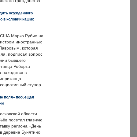
нского гражданства.
дить осужденного
о в колонии наших
 США Марко Рубио на
нистром иностранных
Лавровым, которая
ля, подписал вопрос
нии бывшего
отинца Роберта
а находится в
американца
ссоциативный ступор.
не поля» пообещал
ии
осковской области
ьёв посетил главную
тавку региона «День
 в деревне Бунятино