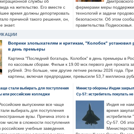
миграционной службы об
Дмитровского 
ида на жительство. Его вместе с
фермерами меры поддержки
йшее время должны депортировать
технологий и задачи продов
стало причиной такого решения, он,
безопасности. Об этом сооб
е знает.
правительства Подмосковья.
ИКАЦИИ
Вопреки злопыхателям и критикам, "Колобок" установил 
в день премьеры
Картина "Последний богатырь. Колобок" в день премьеры в Ро
по кассовым сборам. Фильм к 19.00 мск первого дня проката 
рублей. Это больше, чем другие летние релизы 2026 года. Пр
картины, включая предпродажи, превысили 53,7 миллиона руб
чаще стали выбирать для поступления
Министр обороны Индии закрыл
ы или российские колледжи
Су-57: истребитель покупать н
Российские выпускники все чаще
Индия не нам
стали выбирать для поступления
время закупа
иностранные вузы. Причина этого в
истребители "
том числе в сложности поступления
Су-57. Об это
в российские учебные заведения.
Министерства