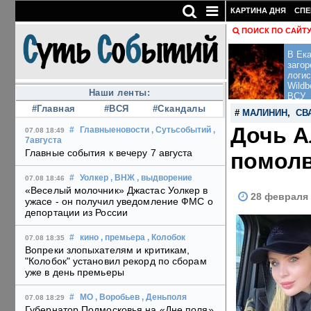
КАРТИНА ДНЯ
СПЕ
ПОИСК ПО САЙТ
В Ека
загор
логис
Wildb
Наши ленты:
ВСУ
#Главная
#ВСЯ
#Скандалы
#
МАЛИНИН
,
СВ
Дочь А
#
Главныеновости
, Сутьсобытий
,
07.08 18:49
7августа
Главные события к вечеру 7 августа
помол
#
Уолкер
, ВНЖ
, выдворение
07.08 18:46
«Веселый молочник» Джастас Уолкер в
28 февраля 
ужасе - он получил уведомление ФМС о
депортации из России
#
кино
, премьера
, Колобок
07.08 18:35
Вопреки злопыхателям и критикам,
"Колобок" установил рекорд по сборам
уже в день премьеры
#
МО
, Воробьев
, Деньполя
07.08 18:29
Губернатор Подмосковья на «Дне поля»