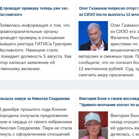
 проводит проверку теперь уже экс-
Олег Газманов попросил отпуст
Заславского
из СИЗО после выплаты 12 млн
Появилась информация о том, что
Олег Газмано
правоохранительные органы
из СИЗО его 
проводят проверку в отношении
Филиппа Росс
бывшего ректора ГИТИСа Григория
арестован по
Заславского. Накануне стало
мошенничеств
н покидает должность 5 августа. Как
авторских и смежных прав. П
ктор написал заявление об
сообщили, что он погасил бо
бственному желанию.
12 миллионов рублей. Суд, о
смягчить меру пресечения.
 вышла замуж за Николая Сердюкова
Виктория Боня о своем восхожд
"Удивило молчание коллег по ш
В декабре прошлого года Ксения
Бородина получила предложение
Виктория Бон
руки и сердца от своего избранника
назад осущес
Николая Сердюкова. Пара не стала
ей удалось вз
тянуть с оформлением отношений
делилась, с к