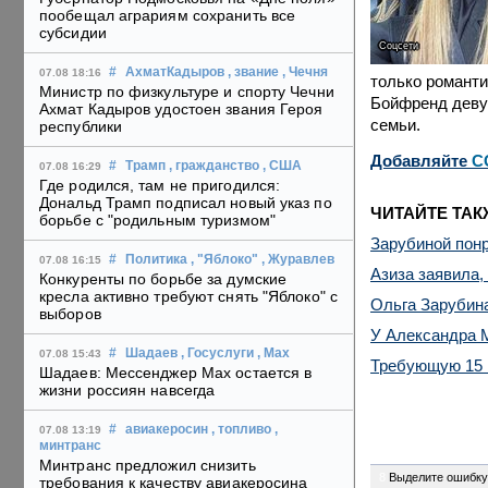
пообещал аграриям сохранить все
субсидии
Соцсети
#
АхматКадыров
, звание
, Чечня
07.08 18:16
только романти
Министр по физкультуре и спорту Чечни
Бойфренд девуш
Ахмат Кадыров удостоен звания Героя
семьи.
республики
Добавляйте
C
#
Трамп
, гражданство
, США
07.08 16:29
Где родился, там не пригодился:
Дональд Трамп подписал новый указ по
ЧИТАЙТЕ ТАК
борьбе с "родильным туризмом"
Зарубиной пон
#
Политика
, "Яблоко"
, Журавлев
07.08 16:15
Азиза заявила,
Конкуренты по борьбе за думские
кресла активно требуют снять "Яблоко" с
Ольга Зарубин
выборов
У Александра 
#
Шадаев
, Госуслуги
, Max
07.08 15:43
Требующую 15 
Шадаев: Мессенджер Max остается в
жизни россиян навсегда
#
авиакеросин
, топливо
,
07.08 13:19
минтранс
Минтранс предложил снизить
8
Выделите ошибку
требования к качеству авиакеросина