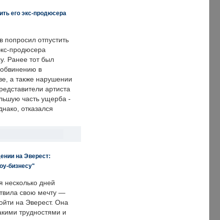
ить его экс-продюсера
в попросил отпустить
экс-продюсера
у. Ранее тот был
 обвинению в
е, а также нарушении
редставители артиста
льшую часть ущерба -
днако, отказался
ении на Эверест:
оу-бизнесу"
я несколько дней
твила свою мечту —
ойти на Эверест. Она
акими трудностями и