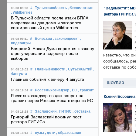
"Ведомости": МВД
#
Тульскаяобласть
, беспилотник
05.08 09:38
, Wildberries
ректора ГИТИСа 
В Тульской области после атаки БПЛА
повреждены два дома и загорелся
сортировочный центр Wildberries
#
Боярский
, законопроект
,
05.08 09:11
видеоигры
Боярский: Новая Дума вернется к закону
о регулировании видеоигр после
известно, что о
выборов
сообщалось, ре
отставке по со
#
Главныеновости
, Сутьсобытий
,
04.08 19:02
4августа
Главные события к вечеру 4 августа
ШОУБИЗ
#
Россельхознадзор
, ЕС
, транзит
04.08 18:54
Россельхознадзор вводит запрет на
Ксения Бородина
транзит через Россию мяса птицы из ЕС
#
Заславский
, ГИТИС
, отставка
04.08 18:28
Григорий Заславский покинул пост
ректора ГИТИСа
#
вузы
, дети
, образование
04.08 18:13