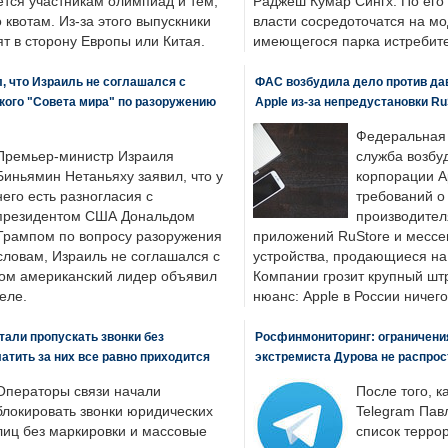
ется участникам олимпиад и тем,
Раджеш Кумар Сингх. По его
о квотам. Из-за этого выпускники
власти сосредоточатся на м
т в сторону Европы или Китая.
имеющегося парка истребит
, что Израиль не соглашался с
ФАС возбудила дело против да
кого "Совета мира" по разоружению
Apple из-за непредустановки Ru
Федеральная
Премьер-министр Израиля
служба возбу
Биньямин Нетаньяху заявил, что у
корпорации A
него есть разногласия с
требований о
президентом США Дональдом
производител
Трампом по вопросу разоружения
приложений RuStore и месс
словам, Израиль не соглашался с
устройства, продающиеся на
ром американский лидер объявил
Компании грозит крупный штр
еле.
нюанс: Apple в России ничего
али пропускать звонки без
Росфинмониторинг: ограничения
латить за них все равно приходится
экстремиста Дурова не распрос
Операторы связи начали
После того, к
блокировать звонки юридических
Telegram Пав
лиц без маркировки и массовые
список террор