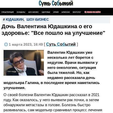
СПЕЦОПЕРАЦИЯ
СКАНДАЛЫ
ШОУ-БИЗНЕС
ЗДОРОВЬЕ
АРМИЯ
ШПИОНАЖ
НЕКРОЛОГ
ПОИСК ПО САЙТУ
#
ЮДАШКИН
,
ШОУ-БИЗНЕС
Дочь Валентина Юдашкина о его
здоровье: "Все пошло на улучшение"
[
С
уть
С
о
б
ытий
]
1 марта 2023, 16:49
Валентин Юдашкин уже
несколько лет борется с
недугом. Врачи выявили у
него онкологию, ситуация
Стоп-кадр видео
была тяжелой. Но, как
недавно рассказала дочь
модельера Галина, в последнее время наметились
улучшения.
О своей болезни Валентин Юдашкин рассказал в 2021
году. Как оказалось, у него выявили рак почки, а затем
обнаружили метастазы в голове. Болезнь быстро
развивалась, сам модельер сравнивал процесс лечения