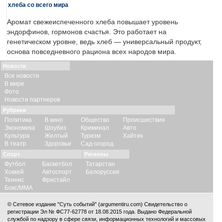
хлеба со всего мира
Аромат свежеиспеченного хлеба повышает уровень
эндорфинов, гормонов счастья. Это работает на
генетическом уровне, ведь хлеб — универсальный продукт,
основа повседневного рациона всех народов мира.
Новости
Все новости
В мире
Фото
Новости партнеров
Рубрики
Политика
В кино
Общество
Происшествия
Экономика
Шоубиз
Криминал
Авто
Культура
Желтый
Туризм
Хайтек
В театр
Здоровье
Сад-огород
Спорт
Регионы
Футбол
Баскетбол
Татарстан
Хоккей
Автоспорт
Белоруссия
Теннис
Фристайл
Бокс/ММА
© Сетевое издание "Суть событий" (argumentiru.com) Свидетельство о
регистрации Эл № ФС77-62778 от 18.08.2015 года. Выдано Федеральной
службой по надзору в сфере связи, информационных технологий и массовых