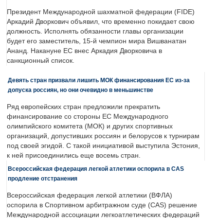
Президент Международной шахматной федерации (FIDE)
Аркадий Дворкович объявил, что временно покидает свою
должность. Исполнять обязанности главы организации
будет его заместитель, 15-й чемпион мира Вишванатан
Ананд. Накануне ЕС внес Аркадия Дворковича в
санкционный список.
Девять стран призвали лишить МОК финансирования ЕС из-за
допуска россиян, но они очевидно в меньшинстве
Ряд европейских стран предложили прекратить
финансирование со стороны ЕС Международного
олимпийского комитета (МОК) и других спортивных
организаций, допустивших россиян и белорусов к турнирам
под своей эгидой. С такой инициативой выступила Эстония,
к ней присоединились еще восемь стран.
Всероссийская федерация легкой атлетики оспорила в CAS
продление отстранения
Всероссийская федерация легкой атлетики (ВФЛА)
оспорила в Спортивном арбитражном суде (CAS) решение
Международной ассоциации легкоатлетических федераций