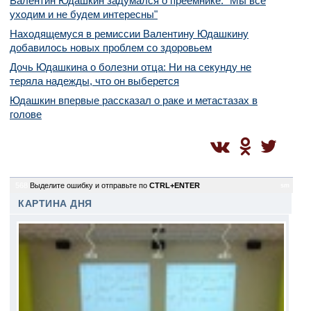
Валентин Юдашкин задумался о преемнике: "Мы все
уходим и не будем интересны"
Находящемуся в ремиссии Валентину Юдашкину
добавилось новых проблем со здоровьем
Дочь Юдашкина о болезни отца: Ни на секунду не
теряла надежды, что он выберется
Юдашкин впервые рассказал о раке и метастазах в
голове
568
Выделите ошибку и отправьте по
CTRL+ENTER
sm
КАРТИНА ДНЯ