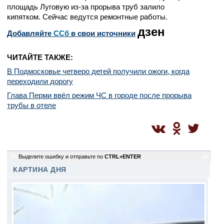
площадь Луговую из-за прорыва труб залило
кипятком. Сейчас ведутся ремонтные работы.
дзен
Добавляйте
CСб
в свои источники
ЧИТАЙТЕ ТАКЖЕ:
В Подмосковье четверо детей получили ожоги, когда
переходили дорогу
Глава Перми ввёл режим ЧС в городе после прорыва
трубы в отеле
69
Выделите ошибку и отправьте по
CTRL+ENTER
sm
КАРТИНА ДНЯ