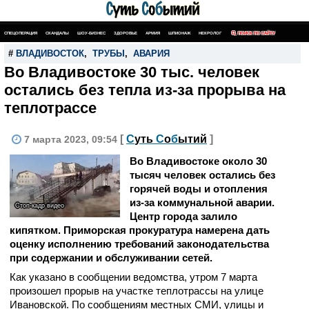
СПЕЦОПЕРАЦИЯ
СКАНДАЛЫ
ШОУ-БИЗНЕС
ЗДОРОВЬЕ
АРМИЯ
ШПИОНАЖ
НЕКРОЛОГ
ПОИСК ПО САЙТУ
#
ВЛАДИВОСТОК
,
ТРУБЫ
,
АВАРИЯ
Во Владивостоке 30 тыс. человек
остались без тепла из-за прорыва на
теплотрассе
[
С
уть
С
о
б
ытий
]
7 марта 2023, 09:54
Во Владивостоке около 30
тысяч человек остались без
горячей воды и отопления
из-за коммунальной аварии.
Стоп-кадр видео
Центр города залило
кипятком. Приморская прокуратура намерена дать
оценку исполнению требований законодательства
при содержании и обслуживании сетей.
Как указано в сообщении ведомства, утром 7 марта
произошел прорыв на участке теплотрассы на улице
Ивановской. По сообщениям местных СМИ, улицы и