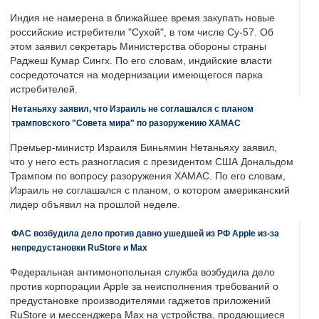
Индия не намерена в ближайшее время закупать новые
российские истребители "Сухой", в том числе Су-57. Об
этом заявил секретарь Министерства обороны страны
Раджеш Кумар Сингх. По его словам, индийские власти
сосредоточатся на модернизации имеющегося парка
истребителей.
Нетаньяху заявил, что Израиль не соглашался с планом
трамповского "Совета мира" по разоружению ХАМАС
Премьер-министр Израиля Биньямин Нетаньяху заявил,
что у него есть разногласия с президентом США Дональдом
Трампом по вопросу разоружения ХАМАС. По его словам,
Израиль не соглашался с планом, о котором американский
лидер объявил на прошлой неделе.
ФАС возбудила дело против давно ушедшей из РФ Apple из-за
непредустановки RuStore и Max
Федеральная антимонопольная служба возбудила дело
против корпорации Apple за неисполнения требований о
предустановке производителями гаджетов приложений
RuStore и мессенджера Max на устройства, продающиеся