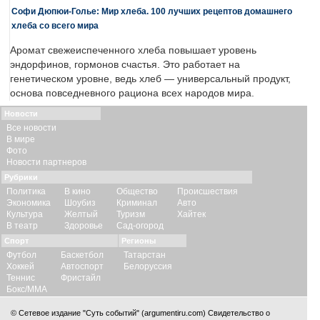
Софи Дюпюи-Голье: Мир хлеба. 100 лучших рецептов домашнего
хлеба со всего мира
Аромат свежеиспеченного хлеба повышает уровень
эндорфинов, гормонов счастья. Это работает на
генетическом уровне, ведь хлеб — универсальный продукт,
основа повседневного рациона всех народов мира.
Новости
Все новости
В мире
Фото
Новости партнеров
Рубрики
Политика
В кино
Общество
Происшествия
Экономика
Шоубиз
Криминал
Авто
Культура
Желтый
Туризм
Хайтек
В театр
Здоровье
Сад-огород
Спорт
Регионы
Футбол
Баскетбол
Татарстан
Хоккей
Автоспорт
Белоруссия
Теннис
Фристайл
Бокс/ММА
© Сетевое издание "Суть событий" (argumentiru.com) Свидетельство о