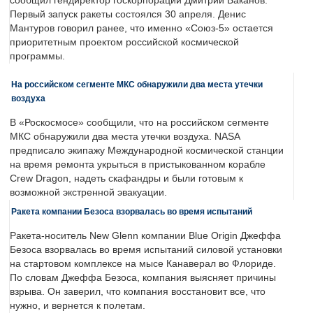
сообщил гендиректор госкорпорации Дмитрий Баканов.
Первый запуск ракеты состоялся 30 апреля. Денис
Мантуров говорил ранее, что именно «Союз-5» остается
приоритетным проектом российской космической
программы.
На российском сегменте МКС обнаружили два места утечки
воздуха
В «Роскосмосе» сообщили, что на российском сегменте
МКС обнаружили два места утечки воздуха. NASA
предписало экипажу Международной космической станции
на время ремонта укрыться в пристыкованном корабле
Crew Dragon, надеть скафандры и были готовым к
возможной экстренной эвакуации.
Ракета компании Безоса взорвалась во время испытаний
Ракета-носитель New Glenn компании Blue Origin Джеффа
Безоса взорвалась во время испытаний силовой установки
на стартовом комплексе на мысе Канаверал во Флориде.
По словам Джеффа Безоса, компания выясняет причины
взрыва. Он заверил, что компания восстановит все, что
нужно, и вернется к полетам.