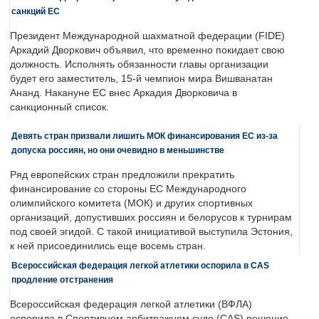
санкций ЕС
Президент Международной шахматной федерации (FIDE)
Аркадий Дворкович объявил, что временно покидает свою
должность. Исполнять обязанности главы организации
будет его заместитель, 15-й чемпион мира Вишванатан
Ананд. Накануне ЕС внес Аркадия Дворковича в
санкционный список.
Девять стран призвали лишить МОК финансирования ЕС из-за
допуска россиян, но они очевидно в меньшинстве
Ряд европейских стран предложили прекратить
финансирование со стороны ЕС Международного
олимпийского комитета (МОК) и других спортивных
организаций, допустивших россиян и белорусов к турнирам
под своей эгидой. С такой инициативой выступила Эстония,
к ней присоединились еще восемь стран.
Всероссийская федерация легкой атлетики оспорила в CAS
продление отстранения
Всероссийская федерация легкой атлетики (ВФЛА)
оспорила в Спортивном арбитражном суде (CAS) решение