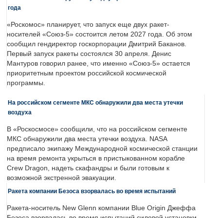
года
«Роскомос» планирует, что запуск еще двух ракет-
носителей «Союз-5» состоится летом 2027 года. Об этом
сообщил гендиректор госкорпорации Дмитрий Баканов.
Первый запуск ракеты состоялся 30 апреля. Денис
Мантуров говорил ранее, что именно «Союз-5» остается
приоритетным проектом российской космической
программы.
На российском сегменте МКС обнаружили два места утечки
воздуха
В «Роскосмосе» сообщили, что на российском сегменте
МКС обнаружили два места утечки воздуха. NASA
предписало экипажу Международной космической станции
на время ремонта укрыться в пристыкованном корабле
Crew Dragon, надеть скафандры и были готовым к
возможной экстренной эвакуации.
Ракета компании Безоса взорвалась во время испытаний
Ракета-носитель New Glenn компании Blue Origin Джеффа
Безоса взорвалась во время испытаний силовой установки