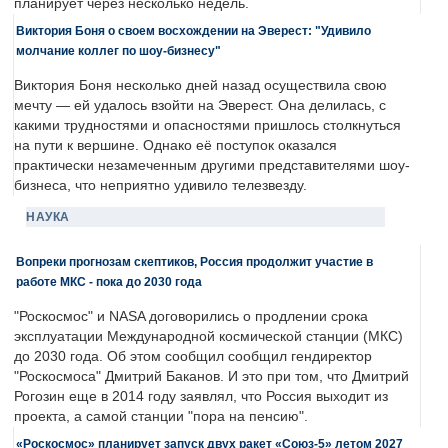
планирует через несколько недель.
Виктория Боня о своем восхождении на Эверест: "Удивило
молчание коллег по шоу-бизнесу"
Виктория Боня несколько дней назад осуществила свою
мечту — ей удалось взойти на Эверест. Она делилась, с
какими трудностями и опасностями пришлось столкнуться
на пути к вершине. Однако её поступок оказался
практически незамеченным другими представителями шоу-
бизнеса, что неприятно удивило телезвезду.
НАУКА
Вопреки прогнозам скептиков, Россия продолжит участие в
работе МКС - пока до 2030 года
"Роскосмос" и NASA договорились о продлении срока
эксплуатации Международной космической станции (МКС)
до 2030 года. Об этом сообщил сообщил гендиректор
"Роскосмоса" Дмитрий Баканов. И это при том, что Дмитрий
Рогозин еще в 2014 году заявлял, что Россия выходит из
проекта, а самой станции "пора на пенсию".
«Роскосмос» планирует запуск двух ракет «Союз-5» летом 2027