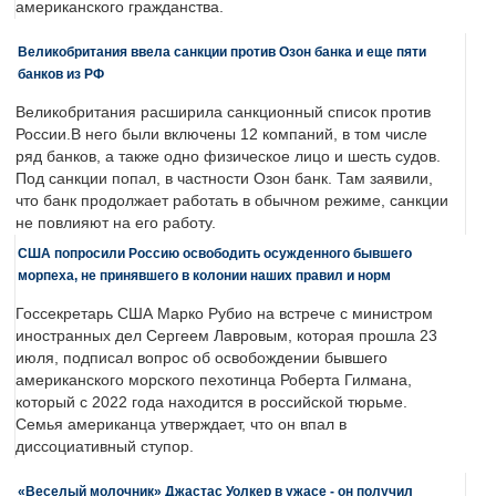
американского гражданства.
Великобритания ввела санкции против Озон банка и еще пяти
банков из РФ
Великобритания расширила санкционный список против
России.В него были включены 12 компаний, в том числе
ряд банков, а также одно физическое лицо и шесть судов.
Под санкции попал, в частности Озон банк. Там заявили,
что банк продолжает работать в обычном режиме, санкции
не повлияют на его работу.
США попросили Россию освободить осужденного бывшего
морпеха, не принявшего в колонии наших правил и норм
Госсекретарь США Марко Рубио на встрече с министром
иностранных дел Сергеем Лавровым, которая прошла 23
июля, подписал вопрос об освобождении бывшего
американского морского пехотинца Роберта Гилмана,
который с 2022 года находится в российской тюрьме.
Семья американца утверждает, что он впал в
диссоциативный ступор.
«Веселый молочник» Джастас Уолкер в ужасе - он получил