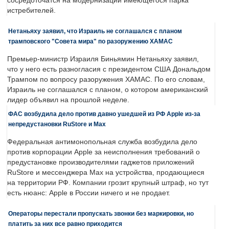
сосредоточатся на модернизации имеющегося парка
истребителей.
Нетаньяху заявил, что Израиль не соглашался с планом
трамповского "Совета мира" по разоружению ХАМАС
Премьер-министр Израиля Биньямин Нетаньяху заявил,
что у него есть разногласия с президентом США Дональдом
Трампом по вопросу разоружения ХАМАС. По его словам,
Израиль не соглашался с планом, о котором американский
лидер объявил на прошлой неделе.
ФАС возбудила дело против давно ушедшей из РФ Apple из-за
непредустановки RuStore и Max
Федеральная антимонопольная служба возбудила дело
против корпорации Apple за неисполнения требований о
предустановке производителями гаджетов приложений
RuStore и мессенджера Max на устройства, продающиеся
на территории РФ. Компании грозит крупный штраф, но тут
есть нюанс: Apple в России ничего и не продает.
Операторы перестали пропускать звонки без маркировки, но
платить за них все равно приходится