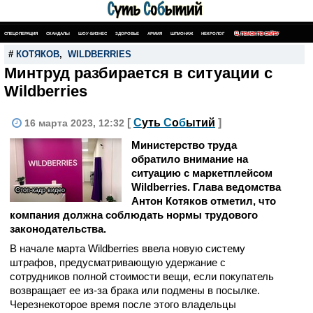
СПЕЦОПЕРАЦИЯ
СКАНДАЛЫ
ШОУ-БИЗНЕС
ЗДОРОВЬЕ
АРМИЯ
ШПИОНАЖ
НЕКРОЛОГ
ПОИСК ПО САЙТУ
#
КОТЯКОВ
,
WILDBERRIES
Минтруд разбирается в ситуации с
Wildberries
[
С
уть
С
о
б
ытий
]
16 марта 2023, 12:32
Министерство труда
обратило внимание на
ситуацию с маркетплейсом
Wildberries. Глава ведомства
Стоп-кадр видео
Антон Котяков отметил, что
компания должна соблюдать нормы трудового
законодательства.
В начале марта Wildberries ввела новую систему
штрафов, предусматривающую удержание с
сотрудников полной стоимости вещи, если покупатель
возвращает ее из-за брака или подмены в посылке.
Черезнекоторое время после этого владельцы