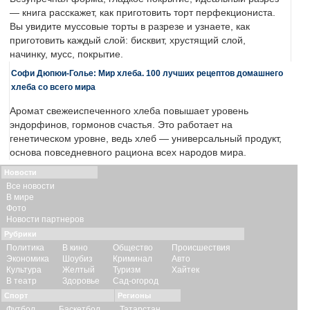
— книга расскажет, как приготовить торт перфекциониста.
Вы увидите муссовые торты в разрезе и узнаете, как
приготовить каждый слой: бисквит, хрустящий слой,
начинку, мусс, покрытие.
Софи Дюпюи-Голье: Мир хлеба. 100 лучших рецептов домашнего
хлеба со всего мира
Аромат свежеиспеченного хлеба повышает уровень
эндорфинов, гормонов счастья. Это работает на
генетическом уровне, ведь хлеб — универсальный продукт,
основа повседневного рациона всех народов мира.
Новости
Все новости
В мире
Фото
Новости партнеров
Рубрики
Политика
В кино
Общество
Происшествия
Экономика
Шоубиз
Криминал
Авто
Культура
Желтый
Туризм
Хайтек
В театр
Здоровье
Сад-огород
Спорт
Регионы
Футбол
Баскетбол
Татарстан