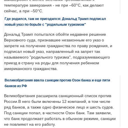
температуре замерзания - не при –60°C, как делают
сейчас, а при –50°C.
Где родился, там не пригодился: Дональд Трамп подписал
новый указ по борьбе с "родильным туризмом"
Дональд Трамп попытался обойти недавнее решение
Верховного суда, признавшее незаконным его указ о
запрете на получение гражданства по праву рождения, и
подписал новый указ, направленный на запрет так
называемого "родильного туризма", подразумевающего
приезд в страну на роды для получения ребенком
американского гражданства.
Великобритания ввела санкции против Озон банка и еще пяти
банков из РФ
Великобритания расширила санкционный список против
России.В него были включены 12 компаний, в том числе
ряд банков, а также одно физическое лицо и шесть судов.
Под санкции попал, в частности Озон банк. Там заявили,
что банк продолжает работать в обычном режиме, санкции
не повлияют на его работу.