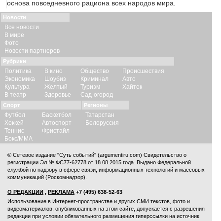
основа повседневного рациона всех народов мира.
Новости
Все новости
В мире
Фото
Новости партнеров
Рубрики
Политика
В кино
Общество
Происшествия
Экономика
Шоубиз
Криминал
Авто
Культура
Желтый
Туризм
Хайтек
В театр
Здоровье
Сад-огород
Спорт
Регионы
Футбол
Баскетбол
Татарстан
Хоккей
Автоспорт
Белоруссия
Теннис
Фристайл
Бокс/ММА
© Сетевое издание "Суть событий" (argumentiru.com) Свидетельство о
регистрации Эл № ФС77-62778 от 18.08.2015 года. Выдано Федеральной
службой по надзору в сфере связи, информационных технологий и массовых
коммуникаций (Роскомнадзор).
О РЕДАКЦИИ
,
РЕКЛАМА
+7 (495) 638-52-63
Использование в Интернет-пространстве и других СМИ текстов, фото и
видеоматериалов, опубликованных на этом сайте, допускается с
разрешения
редакции
при условии обязательного размещения гиперссылки на источник