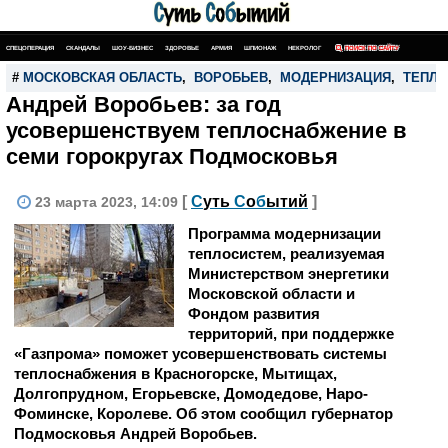
СПЕЦОПЕРАЦИЯ
СКАНДАЛЫ
ШОУ-БИЗНЕС
ЗДОРОВЬЕ
АРМИЯ
ШПИОНАЖ
НЕКРОЛОГ
ПОИСК ПО САЙТУ
#
МОСКОВСКАЯ ОБЛАСТЬ
,
ВОРОБЬЕВ
,
МОДЕРНИЗАЦИЯ
,
ТЕПЛ
Андрей Воробьев: за год
усовершенствуем теплоснабжение в
семи горокругах Подмосковья
[
С
уть
С
о
б
ытий
]
23 марта 2023, 14:09
Программа модернизации
теплосистем, реализуемая
Министерством энергетики
Московской области и
Фондом развития
территорий, при поддержке
«Газпрома» поможет усовершенствовать системы
теплоснабжения в Красногорске, Мытищах,
Долгопрудном, Егорьевске, Домодедове, Наро-
Фоминске, Королеве. Об этом сообщил губернатор
Подмосковья Андрей Воробьев.