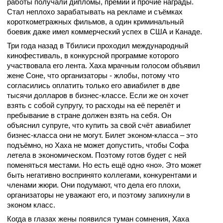
работы получали дипломы, премии и прочие награды.
Стал неплохо зарабатывать на рекламе и съёмках
короткометражных фильмов, а один криминальный
боевик даже имел коммерческий успех в США и Канаде.
Три года назад в Тбилиси проходил международный
кинофестиваль, в конкурсной программе которого
участвовала его лента. Хаха мрачным голосом объявил
жене Соне, что организаторы - жлобы, потому что
согласились оплатить только его авиабилет в две
тысячи долларов в бизнес-классе. Если же он хочет
взять с собой супругу, то расходы на её перелёт и
пребывание в стране должен взять на себя. Он
объяснил супруге, что купить за свой счёт авиабилет
бизнес-класса они не могут. Билет эконом-класса – это
подъёмно, но Хаха не может допустить, чтобы Софа
летела в экономическом. Поэтому готов будет с ней
поменяться местами. Но есть ещё одно «но». Это может
быть негативно воспринято коллегами, конкурентами и
членами жюри. Они подумают, что дела его плохи,
организаторы не уважают его, и поэтому запихнули в
эконом класс.
Когда в глазах жены появился туман сомнения, Хаха