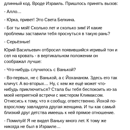
длинный код. Вроде Израиль. Пришлось принять вызов:
- Алло…
- Юрка, привет! Это Света Белкина.
- Бог ты мой! Сколько лет и сколько зим! И какие
проблемы заставили тебя проснуться в такую рань?
- Серьёзные!
Юрий Васильевич отбросил появившийся игривый тон и
сел на кровать - в вертикальном положении он
соображал лучше:
- Что-нибудь случилось с Ванькой?
- Во-первых, не с Ванькой, а с Йохананом. Здесь его так
кличут. А во-вторых… Ну, с кем же ещё может что-
нибудь приключиться? Стала бы тебя беспокоить из-за
моей неприятной встречи с мистером Климаксом.
Отнесись к тому, что я сообщу, ответственно. Йохой по-
взрослому завладела другая женщина. И ты как самый
близкий друг детства имеешь к ней прямое отношение.
- Помилуй! Я не видел Ваньку много лет. К тому же
никогда не был в Израиле…