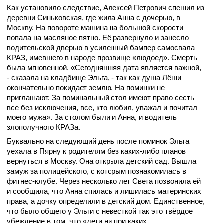
Как установило следствие, Алексей Петрович спешил из
деревни Синьковская, где жила Анна с дочерью, в
Москву. На повороте машина на большой скорости
попала на масляное пятно. Её развернуло и занесло
водительской дверью в усиленный бампер самосвала
КРАЗ, имевшего в народе прозвище «людоед». Смерть
была мгновенной. «Сегодняшняя дата является важной,
- сказала на кладбище Эльга, - так как душа Лёши
окончательно покидает землю. На поминки не
приглашают. За поминальный стол имеют право сесть
все без исключения, все, кто любил, уважал и почитал
моего мужа». За столом были и Анна, и водитель
злополучного КРАЗа.
Буквально на следующий день после поминок Эльга
уехала в Пярну к родителям без каких-либо планов
вернуться в Москву. Она открыла детский сад. Вышла
замуж за полицейского, с которым познакомилась в
фитнес-клубе. Через несколько лет Света позвонила ей
и сообщила, что Анна спилась и лишилась материнских
права, а дочку определили в детский дом. Единственное,
что было общего у Эльги с невесткой так это твёрдое
убеждение в том, что «дети ни при каких