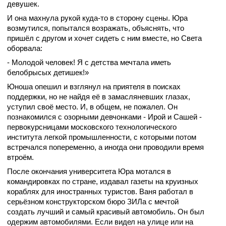
девушек.
И она махнула рукой куда-то в сторону сцены. Юра
возмутился, попытался возражать, объяснять, что
пришёл с другом и хочет сидеть с ним вместе, но Света
оборвала:
- Молодой человек! Я с детства мечтала иметь
белобрысых детишек!»
Юноша опешил и взглянул на приятеля в поисках
поддержки, но не найдя её в замасляневших глазах,
уступил своё место. И, в общем, не пожалел. Он
познакомился с озорными девчонками - Ирой и Сашей -
первокурсницами московского технологического
института легкой промышленности, с которыми потом
встречался попеременно, а иногда они проводили время
втроём.
После окончания университета Юра мотался в
командировках по стране, издавал газеты на круизных
кораблях для иностранных туристов. Ваня работал в
серьёзном конструкторском бюро ЗИЛа с мечтой
создать лучший и самый красивый автомобиль. Он был
одержим автомобилями. Если видел на улице или на