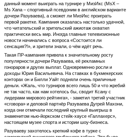
данный момент выиграть на турнире у МизИкс (MsX –
Ms Xana – спортивный псевдоним в английском варианте
дочери Разуваева), а сможет ли МизИкс проиграть
первой ракетке. Кампания оказалась настолько удачной,
что читательский и зрительский ажиотаж охватил
практически весь мир. Иногда главные телевизионные
новости начинались с вопроса «Состоится ли
сенсация?!», и зрители знали, о чём идёт речь.
Такая ПР-кампания привела к значительному росту
популярности дочери Разуваева, её рекламных
гонораров и других выплат. Одновременно росли и
доходы Юрия Васильевича. На ставках в букмекерских
конторах он и Билли Уайт подняли очень приличные
деньги. «Жаль, что турниров всего лишь 50 и что жребий
не так часто, как нам хотелось бы, сводит Ксану с
лидерами мирового рейтинга», - заметил третий участник
«сговора» и деловой партнёр Разуваева Дугрей Махони,
когда они отмечали последний крупный выигрыш в
знаменитом нью-йоркском стейк-хаусе «Галлахерс»,
настоящем музее спорта и истории шоу-бизнеса.
Разуваеву захотелось крепкий кофе в турке с
самокруткой душистого трубочного табака. Это было