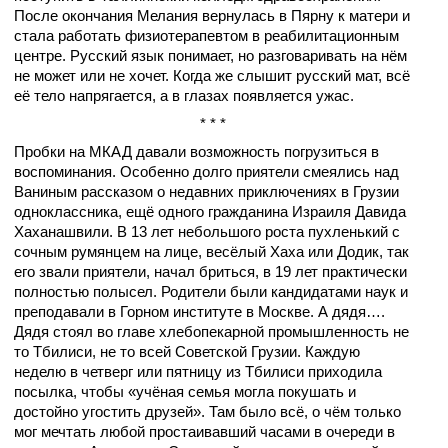
После окончания Мелания вернулась в Пярну к матери и
стала работать физиотерапевтом в реабилитационным
центре. Русский язык понимает, но разговаривать на нём
не может или не хочет. Когда же слышит русский мат, всё
её тело напрягается, а в глазах появляется ужас.
* * *
Пробки на МКАД давали возможность погрузиться в
воспоминания. Особенно долго приятели смеялись над
Ваниным рассказом о недавних приключениях в Грузии
одноклассника, ещё одного гражданина Израиля Давида
Хаханашвили. В 13 лет небольшого роста пухленький с
сочным румянцем на лице, весёлый Хаха или Додик, так
его звали приятели, начал бриться, в 19 лет практически
полностью полысел. Родители были кандидатами наук и
преподавали в Горном институте в Москве. А дядя….
Дядя стоял во главе хлебопекарной промышленность не
то Тбилиси, не то всей Советской Грузии. Каждую
неделю в четверг или пятницу из Тбилиси приходила
посылка, чтобы «учёная семья могла покушать и
достойно угостить друзей». Там было всё, о чём только
мог мечтать любой простаивавший часами в очереди в