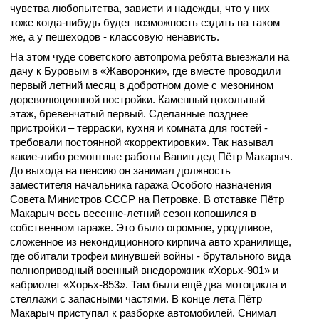
чувства любопытства, зависти и надежды, что у них
тоже когда-нибудь будет возможность ездить на таком
же, а у пешеходов - классовую ненависть.
На этом чуде советского автопрома ребята выезжали на
дачу к Буровым в «Жаворонки», где вместе проводили
первый летний месяц в добротном доме с мезонином
дореволюционной постройки. Каменный цокольный
этаж, бревенчатый первый. Сделанные позднее
пристройки – терраски, кухня и комната для гостей -
требовали постоянной «корректировки». Так называл
какие-либо ремонтные работы Ванин дед Пётр Макарыч.
До выхода на пенсию он занимал должность
заместителя начальника гаража Особого назначения
Совета Министров СССР на Петровке. В отставке Пётр
Макарыч весь весенне-летний сезон копошился в
собственном гараже. Это было огромное, уродливое,
сложенное из некондиционного кирпича авто хранилище,
где обитали трофеи минувшей войны - брутального вида
полноприводный военный внедорожник «Хорьх-901» и
кабриолет «Хорьх-853». Там были ещё два мотоцикла и
стеллажи с запасными частями. В конце лета Пётр
Макарыч приступал к разборке автомобилей. Снимал