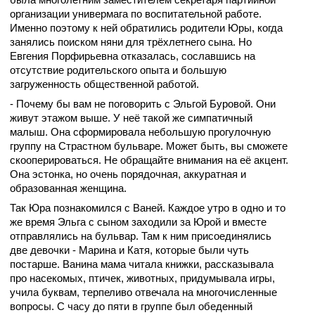
организации универмага по воспитательной работе.
Именно поэтому к ней обратились родители Юры, когда
занялись поиском няни для трёхлетнего сына. Но
Евгения Порфирьевна отказалась, сославшись на
отсутствие родительского опыта и большую
загруженность общественной работой.
- Почему бы вам не поговорить с Эльгой Буровой. Они
живут этажом выше. У неё такой же симпатичный
малыш. Она сформировала небольшую прогулочную
группу на Страстном бульваре. Может быть, вы сможете
скооперироваться. Не обращайте внимания на её акцент.
Она эстонка, но очень порядочная, аккуратная и
образованная женщина.
Так Юра познакомился с Ваней. Каждое утро в одно и то
же время Эльга с сыном заходили за Юрой и вместе
отправлялись на бульвар. Там к ним присоединялись
две девочки - Марина и Катя, которые были чуть
постарше. Ванина мама читала книжки, рассказывала
про насекомых, птичек, животных, придумывала игры,
учила буквам, терпеливо отвечала на многочисленные
вопросы. С часу до пяти в группе был обеденный