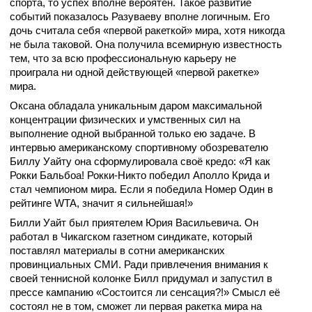
спорта, то успех вполне вероятен. Такое развитие
событий показалось Разуваеву вполне логичным. Его
дочь считала себя «первой ракеткой» мира, хотя никогда
не была таковой. Она получила всемирную известность
тем, что за всю профессиональную карьеру не
проиграла ни одной действующей «первой ракетке»
мира.
Оксана обладала уникальным даром максимальной
концентрации физических и умственных сил на
выполнение одной выбранной только ею задаче. В
интервью американскому спортивному обозревателю
Биллу Уайту она сформулировала своё кредо: «Я как
Рокки Бальбоа! Рокки-Никто победил Аполло Крида и
стал чемпионом мира. Если я победила Номер Один в
рейтинге WTA, значит я сильнейшая!»
Билли Уайт был приятелем Юрия Васильевича. Он
работал в Чикагском газетном синдикате, который
поставлял материалы в сотни американских
провинциальных СМИ. Ради привлечения внимания к
своей теннисной колонке Билл придумал и запустил в
прессе кампанию «Состоится ли сенсация?!» Смысл её
состоял не в том, сможет ли первая ракетка мира на