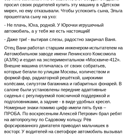
просил своих родителей купить эту машину в «Детском
мире», но ему отказывали. Чтобы успокоить сына, Эльга
прошептала сыну на ухо:
- Не плачь, Юха, родной. У Юрочки игрушечный
автомобиль, а у тебя же есть настоящий!
- Даже три! - вытирая слезы, радостно закричал Ваня.
Отец Вани работал старшим инженером-испытателем на
Автомобильном заводе имени Ленинского Комсомола
(АЗЛК) и ездил на экспериментальном «Москвиче-412».
Внешне машина отличалась от своих собратьев,
которые бегали по улицам Москвы, количеством и
формой фар, радиаторной решёткой, широкими
колёсами, силуэтом багажника и габаритных фонарей. В
салоне были установлены передние адаптивные
сиденья с регулируемой поясничной поддержкой и
подголовниками, а задние - в виде удобных кресел.
Номерные знаки помимо цифр имели пять букв –
ПРОБА. По воскресеньям Алексей Петрович брал ребят
на автопрогулку по Садовому кольцу. Рёв
форсированного двигателя приводил мальчишек в
восторг. У водителей на светофоре автомобиль вызывал