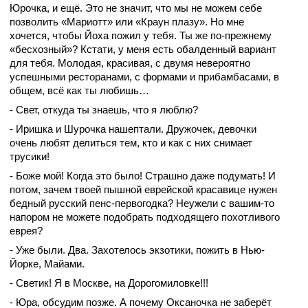
Юрочка, и ещё. Это не значит, что мы не можем себе
позволить «Мариотт» или «Краун плазу». Но мне
хочется, чтобы Йоха пожил у тебя. Ты же по-прежнему
«бесхозный»? Кстати, у меня есть обалденный вариант
для тебя. Молодая, красивая, с двумя невероятно
успешными ресторанами, с формами и прибамбасами, в
общем, всё как ты любишь…
- Свет, откуда ты знаешь, что я люблю?
- Иришка и Шурочка нашептали. Дружочек, девочки
очень любят делиться тем, кто и как с них снимает
трусики!
- Боже мой! Когда это было! Страшно даже подумать! И
потом, зачем твоей пышной еврейской красавице нужен
бедный русский пенс-первогодка? Неужели с вашим-то
напором не можете подобрать подходящего похотливого
еврея?
- Уже были. Два. Захотелось экзотики, пожить в Нью-
Йорке, Майами.
- Светик! Я в Москве, на Дорогомиловке!!!
- Юра, обсудим позже. А почему Оксаночка не заберёт