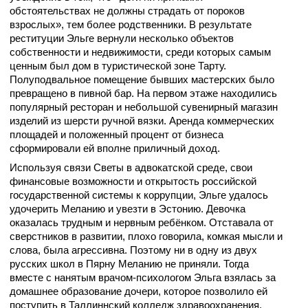
обстоятельствах не должны страдать от пороков
взрослых», тем более родственники. В результате
реституции Эльге вернули несколько объектов
собственности и недвижимости, среди которых самым
ценным был дом в туристической зоне Тарту.
Полуподвальное помещение бывших мастерских было
превращено в пивной бар. На первом этаже находились
популярный ресторан и небольшой сувенирный магазин
изделий из шерсти ручной вязки. Аренда коммерческих
площадей и положенный процент от бизнеса
сформировали ей вполне приличный доход.
Используя связи Светы в адвокатской среде, свои
финансовые возможности и открытость российской
государственной системы к коррупции, Эльге удалось
удочерить Меланию и увезти в Эстонию. Девочка
оказалась трудным и нервным ребёнком. Отставала от
сверстников в развитии, плохо говорила, комкая мысли и
слова, была агрессивна. Поэтому ни в одну из двух
русских школ в Пярну Меланию не приняли. Тогда
вместе с нанятым врачом-психологом Эльга взялась за
домашнее образование дочери, которое позволило ей
поступить в Таллиннский колледж здравоохранения.