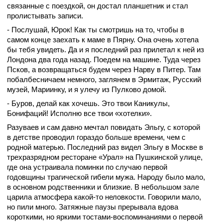
связанные с поездкой, он достал планшетник и стал
пролистывать записи.
- Послушай, Юрок! Как ты смотришь на то, чтобы в
самом конце заехать к маме в Пярну. Она очень хотела
бы тебя увидеть. Да и я последний раз прилетал к ней из
Лондона два года назад. Поедем на машине. Туда через
Псков, а возвращаться будем через Нарву в Питер. Там
побалбесничаем немного, заглянем в Эрмитаж, Русский
музей, Мариинку, и я улечу из Пулково домой.
- Буров, делай как хочешь. Это твои Каникулы,
Бонифаций! Исполню все твои «хотелки».
Разуваев и сам давно мечтал повидать Эльгу, с которой
в детстве проводил гораздо больше времени, чем с
родной матерью. Последний раз видел Эльгу в Москве в
трехразрядном ресторане «Урал» на Пушкинской улице,
где она устраивала поминки по случаю первой
годовщины трагической гибели мужа. Народу было мало,
в основном родственники и близкие. В небольшом зале
царила атмосфера какой-то неловкости. Говорили мало,
но пили много. Затяжные паузы прерывала вдова
короткими, но яркими тостами-воспоминаниями о первой