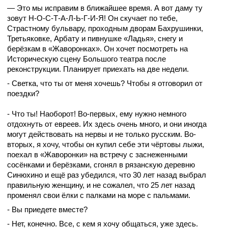
— Это мы исправим в ближайшее время. А вот даму ту
зовут Н-О-С-Т-А-Л-Ь-Г-И-Я! Он скучает по тебе,
Страстному бульвару, проходным дворам Бахрушинки,
Третьяковке, Арбату и пивнушке «Ладья», снегу и
берёзкам в «Жаворонках». Он хочет посмотреть на
Историческую сцену Большого театра после
реконструкции. Планирует приехать на две недели.
- Светка, что ты от меня хочешь? Чтобы я отговорил от
поездки?
- Что ты! Наоборот! Во-первых, ему нужно немного
отдохнуть от евреев. Их здесь очень много, и они иногда
могут действовать на нервы и не только русским. Во-
вторых, я хочу, чтобы он купил себе эти чёртовы лыжи,
поехал в «Жаворонки» на встречу с заснеженными
сосёнками и берёзками, сгонял в рязанскую деревню
Синюхино и ещё раз убедился, что 30 лет назад выбрал
правильную женщину, и не сожалел, что 25 лет назад
променял свои ёлки с палками на море с пальмами.
- Вы приедете вместе?
- Нет, конечно. Все, с кем я хочу общаться, уже здесь.