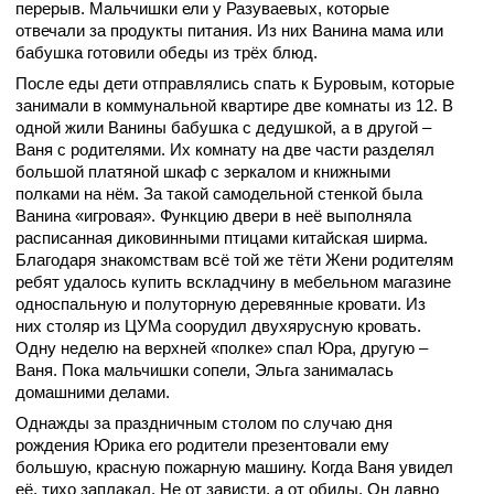
перерыв. Мальчишки ели у Разуваевых, которые
отвечали за продукты питания. Из них Ванина мама или
бабушка готовили обеды из трёх блюд.
После еды дети отправлялись спать к Буровым, которые
занимали в коммунальной квартире две комнаты из 12. В
одной жили Ванины бабушка с дедушкой, а в другой –
Ваня с родителями. Их комнату на две части разделял
большой платяной шкаф с зеркалом и книжными
полками на нём. За такой самодельной стенкой была
Ванина «игровая». Функцию двери в неё выполняла
расписанная диковинными птицами китайская ширма.
Благодаря знакомствам всё той же тёти Жени родителям
ребят удалось купить вскладчину в мебельном магазине
односпальную и полуторную деревянные кровати. Из
них столяр из ЦУМа соорудил двухярусную кровать.
Одну неделю на верхней «полке» спал Юра, другую –
Ваня. Пока мальчишки сопели, Эльга занималась
домашними делами.
Однажды за праздничным столом по случаю дня
рождения Юрика его родители презентовали ему
большую, красную пожарную машину. Когда Ваня увидел
её, тихо заплакал. Не от зависти, а от обиды. Он давно