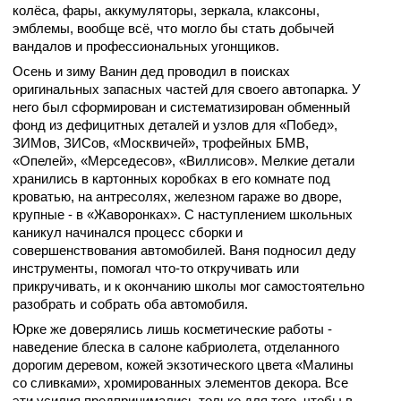
колёса, фары, аккумуляторы, зеркала, клаксоны,
эмблемы, вообще всё, что могло бы стать добычей
вандалов и профессиональных угонщиков.
Осень и зиму Ванин дед проводил в поисках
оригинальных запасных частей для своего автопарка. У
него был сформирован и систематизирован обменный
фонд из дефицитных деталей и узлов для «Побед»,
ЗИМов, ЗИСов, «Москвичей», трофейных БМВ,
«Опелей», «Мерседесов», «Виллисов». Мелкие детали
хранились в картонных коробках в его комнате под
кроватью, на антресолях, железном гараже во дворе,
крупные - в «Жаворонках». С наступлением школьных
каникул начинался процесс сборки и
совершенствования автомобилей. Ваня подносил деду
инструменты, помогал что-то откручивать или
прикручивать, и к окончанию школы мог самостоятельно
разобрать и собрать оба автомобиля.
Юрке же доверялись лишь косметические работы -
наведение блеска в салоне кабриолета, отделанного
дорогим деревом, кожей экзотического цвета «Малины
со сливками», хромированных элементов декора. Все
эти усилия предпринимались только для того, чтобы в