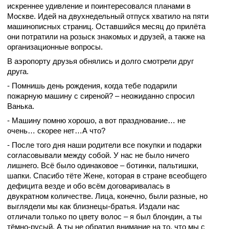
искреннее удивление и поинтересовался планами в
Москве. Идей на двухнедельный отпуск хватило на пяти
машинописных страниц. Оставшийся месяц до прилёта
они потратили на розыск знакомых и друзей, а также на
организационные вопросы.
В аэропорту друзья обнялись и долго смотрели друг
друга.
- Помнишь день рождения, когда тебе подарили
пожарную машину с сиреной? – неожиданно спросил
Ванька.
- Машину помню хорошо, а вот празднование… не
очень… скорее нет…А что?
- После того дня наши родители все покупки и подарки
согласовывали между собой. У нас не было ничего
лишнего. Всё было одинаковое – ботинки, пальтишки,
шапки. Спасибо тёте Жене, которая в стране всеобщего
дефицита везде и обо всём договаривалась в
двукратном количестве. Лица, конечно, были разные, но
выглядели мы как близнецы-братья. Издали нас
отличали только по цвету волос – я был блондин, а ты
тёмно-русый. А ты не обратил внимание на то, что мы с