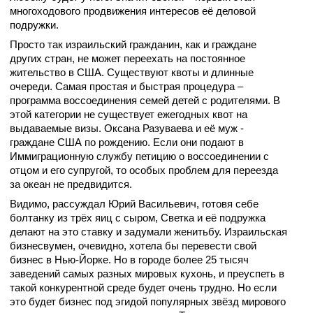
многоходового продвижения интересов её деловой
подружки.
Просто так израильский гражданин, как и граждане
других стран, не может переехать на постоянное
жительство в США. Существуют квоты и длинные
очереди. Самая простая и быстрая процедура –
программа воссоединения семей детей с родителями. В
этой категории не существует ежегодных квот на
выдаваемые визы. Оксана Разуваева и её муж -
граждане США по рождению. Если они подают в
Иммиграционную службу петицию о воссоединении с
отцом и его супругой, то особых проблем для переезда
за океан не предвидится.
Видимо, рассуждал Юрий Васильевич, готовя себе
болтанку из трёх яиц с сыром, Светка и её подружка
делают на это ставку и задумали женитьбу. Израильская
бизнесвумен, очевидно, хотела бы перевести свой
бизнес в Нью-Йорке. Но в городе более 25 тысяч
заведений самых разных мировых кухонь, и преуспеть в
такой конкурентной среде будет очень трудно. Но если
это будет бизнес под эгидой популярных звёзд мирового