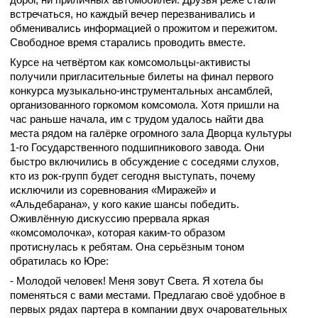
встречаться, но каждый вечер перезванивались и
обменивались информацией о прожитом и пережитом.
Свободное время старались проводить вместе.
Курсе на четвёртом как комсомольцы-активисты
получили пригласительные билеты на финал первого
конкурса музыкально-инструментальных ансамблей,
организованного горкомом комсомола. Хотя пришли на
час раньше начала, им с трудом удалось найти два
места рядом на галёрке огромного зала Дворца культуры
1-го Государственного подшипникового завода. Они
быстро включились в обсуждение с соседями слухов,
кто из рок-групп будет сегодня выступать, почему
исключили из соревнования «Миражей» и
«Альдебарана», у кого какие шансы победить.
Оживлённую дискуссию прервала яркая
«комсомолочка», которая каким-то образом
протиснулась к ребятам. Она серьёзным тоном
обратилась ко Юре:
- Молодой человек! Меня зовут Света. Я хотела бы
поменяться с вами местами. Предлагаю своё удобное в
первых рядах партера в компании двух очаровательных