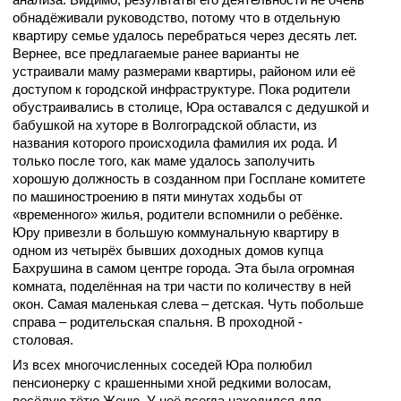
обнадёживали руководство, потому что в отдельную
квартиру семье удалось перебраться через десять лет.
Вернее, все предлагаемые ранее варианты не
устраивали маму размерами квартиры, районом или её
доступом к городской инфраструктуре. Пока родители
обустраивались в столице, Юра оставался с дедушкой и
бабушкой на хуторе в Волгоградской области, из
названия которого происходила фамилия их рода. И
только после того, как маме удалось заполучить
хорошую должность в созданном при Госплане комитете
по машиностроению в пяти минутах ходьбы от
«временного» жилья, родители вспомнили о ребёнке.
Юру привезли в большую коммунальную квартиру в
одном из четырёх бывших доходных домов купца
Бахрушина в самом центре города. Эта была огромная
комната, поделённая на три части по количеству в ней
окон. Самая маленькая слева – детская. Чуть побольше
справа – родительская спальня. В проходной -
столовая.
Из всех многочисленных соседей Юра полюбил
пенсионерку с крашенными хной редкими волосам,
весёлую тётю Женю. У неё всегда находился для