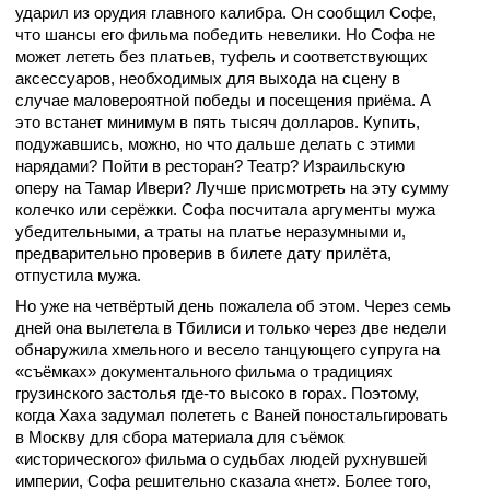
ударил из орудия главного калибра. Он сообщил Софе,
что шансы его фильма победить невелики. Но Софа не
может лететь без платьев, туфель и соответствующих
аксессуаров, необходимых для выхода на сцену в
случае маловероятной победы и посещения приёма. А
это встанет минимум в пять тысяч долларов. Купить,
подужавшись, можно, но что дальше делать с этими
нарядами? Пойти в ресторан? Театр? Израильскую
оперу на Тамар Ивери? Лучше присмотреть на эту сумму
колечко или серёжки. Софа посчитала аргументы мужа
убедительными, а траты на платье неразумными и,
предварительно проверив в билете дату прилёта,
отпустила мужа.
Но уже на четвёртый день пожалела об этом. Через семь
дней она вылетела в Тбилиси и только через две недели
обнаружила хмельного и весело танцующего супруга на
«съёмках» документального фильма о традициях
грузинского застолья где-то высоко в горах. Поэтому,
когда Хаха задумал полететь с Ваней поностальгировать
в Москву для сбора материала для съёмок
«исторического» фильма о судьбах людей рухнувшей
империи, Софа решительно сказала «нет». Более того,