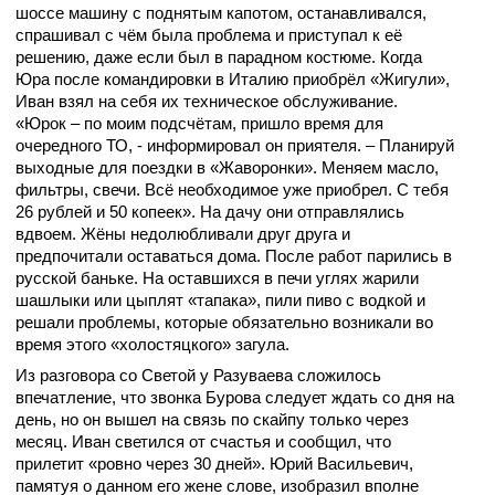
шоссе машину с поднятым капотом, останавливался,
спрашивал с чём была проблема и приступал к её
решению, даже если был в парадном костюме. Когда
Юра после командировки в Италию приобрёл «Жигули»,
Иван взял на себя их техническое обслуживание.
«Юрок – по моим подсчётам, пришло время для
очередного ТО, - информировал он приятеля. – Планируй
выходные для поездки в «Жаворонки». Меняем масло,
фильтры, свечи. Всё необходимое уже приобрел. С тебя
26 рублей и 50 копеек». На дачу они отправлялись
вдвоем. Жёны недолюбливали друг друга и
предпочитали оставаться дома. После работ парились в
русской баньке. На оставшихся в печи углях жарили
шашлыки или цыплят «тапака», пили пиво с водкой и
решали проблемы, которые обязательно возникали во
время этого «холостяцкого» загула.
Из разговора со Светой у Разуваева сложилось
впечатление, что звонка Бурова следует ждать со дня на
день, но он вышел на связь по скайпу только через
месяц. Иван светился от счастья и сообщил, что
прилетит «ровно через 30 дней». Юрий Васильевич,
памятуя о данном его жене слове, изобразил вполне