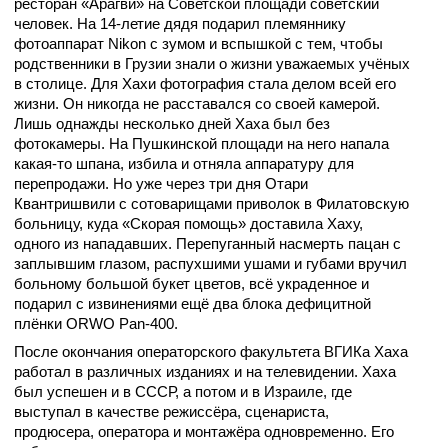
ресторан «Арагви» на Советской площади советский
человек. На 14-летие дядя подарил племяннику
фотоаппарат Nikon с зумом и вспышкой с тем, чтобы
родственники в Грузии знали о жизни уважаемых учёных
в столице. Для Хахи фотография стала делом всей его
жизни. Он никогда не расставался со своей камерой.
Лишь однажды несколько дней Хаха был без
фотокамеры. На Пушкинской площади на него напала
какая-то шпана, избила и отняла аппаратуру для
перепродажи. Но уже через три дня Отари
Квантришвили с сотоварищами приволок в Филатовскую
больницу, куда «Скорая помощь» доставила Хаху,
одного из нападавших. Перепуганный насмерть пацан с
заплывшим глазом, распухшими ушами и губами вручил
больному большой букет цветов, всё украденное и
подарил с извинениями ещё два блока дефицитной
плёнки ORWO Pan-400.
После окончания операторского факультета ВГИКа Хаха
работал в различных изданиях и на телевидении. Хаха
был успешен и в СССР, а потом и в Израиле, где
выступал в качестве режиссёра, сценариста,
продюсера, оператора и монтажёра одновременно. Его