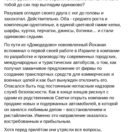
тобой до сих пор выглядим одинаково?
Разуваев оглядел своего друга с ног до головы и
захохотал. Действительно. Оба - среднего роста и
комплекции однотипные, в единой цветовой гамме кепки,
шарфы, куртки, перчатки, джинсы, ботинки… и стали
одинаково седыми.
По пути из «Домодедово» новоявленный Йоханан
вспоминал о первой своей работе в Израиле в компании
по разработке и производству современных городских,
международных и туристических автобусов, о том, как
получил заманчивое предложение от фирмы по
созданию транспортных средств для коммерческих и
военных целей и как был вынужден отклонить его.
Опасался быть под постоянным негласным надзором
служб безопасности. Как в конце концов рискнул с
одним из родственников Светки открыть компанию по
продаже новых и подержанных автомобилей, в которой
он занялся любимым делом – восстановлением и
ристайлингом. Именно это направление оказалось
востребованным и прибыльным.
Хотя перед прилётом они утрясли все вопросы,