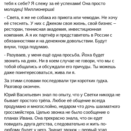
тебя к себе? Я слежу за её успехами! Она просто
молодец! Миллионерша!
- Света, я же не собака из приюта или чемодан. Не хочу
её стеснять. У них с Джеком своя жизнь, свой бизнес –
ресторан, теннисная академия, инвестиционная
компания. А я их партнёр и представитель в России с
обязанностями и на денежном довольствии. Будут
внуки, тогда подумаю.
- Разуваев, у меня ещё одна просьба. Йоха будет
звонить на днях. Ни в коем случае не говори, что мы с
тобой общались и обсуждали его причуды. Ты можешь
даже поинтересоваться, жива ли я.
За этими словами последовали три коротких гудка.
Разговор окончен.
Юрий Васильевич знал по опыту, что у Светки никогда не
бывает простого трёпа. Любое её общение всегда
продумано и многослойно, недаром что дочь шахматного
гроссмейстера. Целью звонка не было сообщение о
планах Ивана. Она прекрасно знала, что он едет
повидать друга детства, следовательно и жить по-
любому будет у него. Значит звонок – первый этап