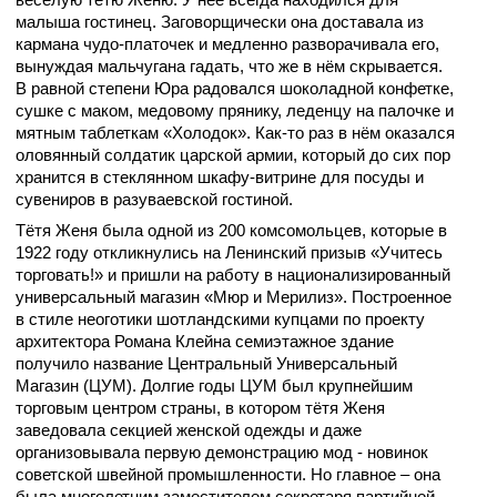
малыша гостинец. Заговорщически она доставала из
кармана чудо-платочек и медленно разворачивала его,
вынуждая мальчугана гадать, что же в нём скрывается.
В равной степени Юра радовался шоколадной конфетке,
сушке с маком, медовому прянику, леденцу на палочке и
мятным таблеткам «Холодок». Как-то раз в нём оказался
оловянный солдатик царской армии, который до сих пор
хранится в стеклянном шкафу-витрине для посуды и
сувениров в разуваевской гостиной.
Тётя Женя была одной из 200 комсомольцев, которые в
1922 году откликнулись на Ленинский призыв «Учитесь
торговать!» и пришли на работу в национализированный
универсальный магазин «Мюр и Мерилиз». Построенное
в стиле неоготики шотландскими купцами по проекту
архитектора Романа Клейна семиэтажное здание
получило название Центральный Универсальный
Магазин (ЦУМ). Долгие годы ЦУМ был крупнейшим
торговым центром страны, в котором тётя Женя
заведовала секцией женской одежды и даже
организовывала первую демонстрацию мод - новинок
советской швейной промышленности. Но главное – она
была многолетним заместителем секретаря партийной