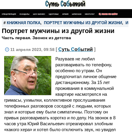
СПЕЦОПЕРАЦИЯ
СКАНДАЛЫ
ШОУ-БИЗНЕС
ЗДОРОВЬЕ
АРМИЯ
ШПИОНАЖ
НЕКРОЛОГ
ПОИСК ПО САЙТУ
#
КНИЖНАЯ ПОЛКА
,
ПОРТРЕТ МУЖЧИНЫ ИЗ ДРУГОЙ ЖИЗНИ
,
ИГ
Портрет мужчины из другой жизни
Часть первая. Звонок из детства
[
С
уть
С
о
б
ытий
]
11 апреля 2023, 09:58
Разуваев не любил
разговаривать по телефону,
особенно по утрам. Он
предпочитал личное общение
дистанционному. За 15 лет
проживания в коммунальной
квартире насмотрелся на
гримасы, ухмылки, коллективное прослушивания
телефонных разговоров соседей с людьми, которых
знал и которые ему были симпатичны. Поэтому он
привык разговаривать коротко и по делу. На звонок в 8
часов утра Юрий Васильевич отреагировал злобным
«какого хера» и хотел было отключить звук, но увидел