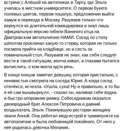
встрече с Алёшой на автогонках в Тарту, где Эльга
училась в местном университете. О первом букете
полевых цветов, первом поцелуе, предложении выйти
замуж и переезде в Москву. Разуваев только что
вернулся из длительной командировки и знал лишь
официальную версию гибели Ваниного отца на
Дмитровском автополигоне НАМИ. Сосед по столу
шёпотом проклинал какую-то стерву, которая не только
посмела прийти на кладбище, но и сесть за
поминальный стол. Разуваев не знал, как себя следует
вести в такой ситуации, молча кивал, а глазами пытался
вычислить, о ком могла идти речь.
В конце концов заметил девушку, которая пристально, с
ненавистью смотрела на соседа Юрия. А когда сосед
отвлёкся, исчезла. «Ушла, сука! Ну и правильно, а то бы
я её сам вышвырнул», - сказал он, наливая себе водки,
и быстро опорожняя рюмку. Собеседником оказался
двоюродный брат Алексея Петровича и давний
воздыхатель Эльги. Покинувшую ресторан женщину
звали Анной. Она работал медсестрой в травмпункте на
автополигоне и была любовницей покойного. От него у
неё родилась девочка Мелания.