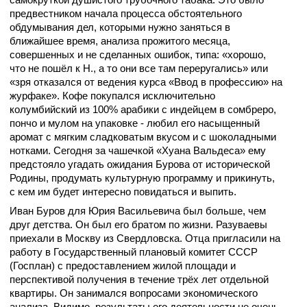
предвестником начала процесса обстоятельного
обдумывания дел, которыми нужно заняться в
ближайшее время, анализа прожитого месяца,
совершенных и не сделанных ошибок, типа: «хорошо,
что не пошёл к Н., а то они все там переругались» или
«зря отказался от ведения курса «Ввод в профессию» на
журфаке». Кофе покупался исключительно
колумбийский из 100% арабики с индейцем в сомбреро,
пончо и мулом на упаковке - любил его насыщенный
аромат с мягким сладковатым вкусом и с шоколадными
нотками. Сегодня за чашечкой «Хуана Вальдеса» ему
предстояло угадать ожидания Бурова от исторической
Родины, продумать культурную программу и прикинуть,
с кем им будет интересно повидаться и выпить.
Иван Буров для Юрия Васильевича был больше, чем
друг детства. Он был его братом по жизни. Разуваевы
приехали в Москву из Свердловска. Отца пригласили на
работу в Государственный плановый комитет СССР
(Госплан) с предоставлением жилой площади и
перспективой получения в течение трёх лет отдельной
квартиры. Он занимался вопросами экономического
анализа. Видимо, результаты его деятельности не очень