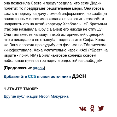
она позвонила Свете и предупредила, что если Додик
полетит, то предпримет решительные меры. Она готова
сесть в тюрьму за дачу ложной информации, но сообщит
авиационным властям о «планах» захватить самолёт и
направить его на штаб-квартиру Хезболлы. «С братьями
(так она называла Юру с Ваней) его никуда не отпущу!
Они там вместе напишут такой исторический сценарий,
что я никогда его не отыщу!» - подвела итог Софа. Когда
же Ваня спросил про судьбу его фильма на Тбилисском
кинофестивале, Хаха мечтательно изрёк: «Ах! («Брат» на
иврите - прим. ИМ) Бриллиантовое колечко совсем
небольшая цена за три недели радостей на свободе!»
(Продолжение
здесь
)
дзен
Добавляйте
CСб
в свои источники
ЧИТАЙТЕ ТАКЖЕ:
Другие публикации Игоря Макурина