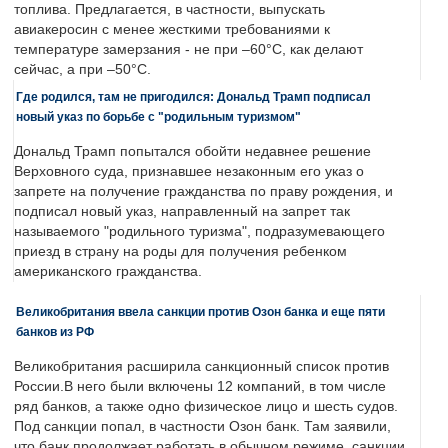
топлива. Предлагается, в частности, выпускать
авиакеросин с менее жесткими требованиями к
температуре замерзания - не при –60°C, как делают
сейчас, а при –50°C.
Где родился, там не пригодился: Дональд Трамп подписал
новый указ по борьбе с "родильным туризмом"
Дональд Трамп попытался обойти недавнее решение
Верховного суда, признавшее незаконным его указ о
запрете на получение гражданства по праву рождения, и
подписал новый указ, направленный на запрет так
называемого "родильного туризма", подразумевающего
приезд в страну на роды для получения ребенком
американского гражданства.
Великобритания ввела санкции против Озон банка и еще пяти
банков из РФ
Великобритания расширила санкционный список против
России.В него были включены 12 компаний, в том числе
ряд банков, а также одно физическое лицо и шесть судов.
Под санкции попал, в частности Озон банк. Там заявили,
что банк продолжает работать в обычном режиме, санкции