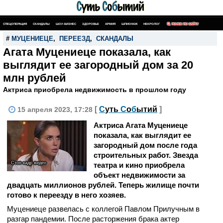
СПЕЦОПЕРАЦИЯ
СКАНДАЛЫ
ШОУ-БИЗНЕС
ЗДОРОВЬЕ
АРМИЯ
ШПИОНАЖ
НЕКРОЛОГ
ПОИСК ПО САЙТУ
#
МУЦЕНИЕЦЕ
,
ПЕРЕЕЗД
,
СКАНДАЛЫ
Агата Муцениеце показала, как
выглядит ее загородный дом за 20
млн рублей
Актриса приобрела недвижимость в прошлом году
[
С
уть
С
о
б
ытий
]
15 апреля 2023, 17:28
Актриса Агата Муцениеце
показала, как выглядит ее
загородный дом после года
строительных работ. Звезда
Стоп-кадр видео
театра и кино приобрела
объект недвижимости за
двадцать миллионов рублей. Теперь жилище почти
готово к переезду в него хозяев.
Муцениеце развелась с коллегой Павлом Прилучным в
разгар пандемии. После расторжения брака актер