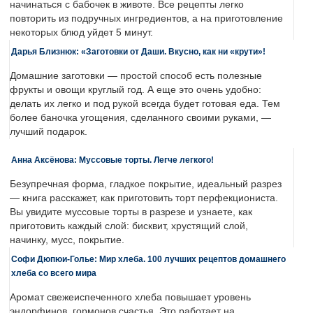
начинаться с бабочек в животе. Все рецепты легко
повторить из подручных ингредиентов, а на приготовление
некоторых блюд уйдет 5 минут.
Дарья Близнюк: «Заготовки от Даши. Вкусно, как ни «крути»!
Домашние заготовки — простой способ есть полезные
фрукты и овощи круглый год. А еще это очень удобно:
делать их легко и под рукой всегда будет готовая еда. Тем
более баночка угощения, сделанного своими руками, —
лучший подарок.
Анна Аксёнова: Муссовые торты. Легче легкого!
Безупречная форма, гладкое покрытие, идеальный разрез
— книга расскажет, как приготовить торт перфекциониста.
Вы увидите муссовые торты в разрезе и узнаете, как
приготовить каждый слой: бисквит, хрустящий слой,
начинку, мусс, покрытие.
Софи Дюпюи-Голье: Мир хлеба. 100 лучших рецептов домашнего
хлеба со всего мира
Аромат свежеиспеченного хлеба повышает уровень
эндорфинов, гормонов счастья. Это работает на