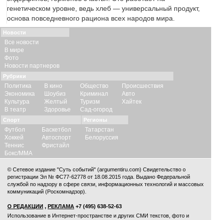
генетическом уровне, ведь хлеб — универсальный продукт,
основа повседневного рациона всех народов мира.
Новости
Все новости
В мире
Фото
Новости партнеров
Рубрики
Политика
В кино
Общество
Происшествия
Экономика
Шоубиз
Криминал
Авто
Культура
Желтый
Туризм
Хайтек
В театр
Здоровье
Сад-огород
Спорт
Регионы
Футбол
Баскетбол
Татарстан
Хоккей
Автоспорт
Белоруссия
Теннис
Фристайл
Бокс/ММА
© Сетевое издание "Суть событий" (argumentiru.com) Свидетельство о
регистрации Эл № ФС77-62778 от 18.08.2015 года. Выдано Федеральной
службой по надзору в сфере связи, информационных технологий и массовых
коммуникаций (Роскомнадзор).
О РЕДАКЦИИ
,
РЕКЛАМА
+7 (495) 638-52-63
Использование в Интернет-пространстве и других СМИ текстов, фото и