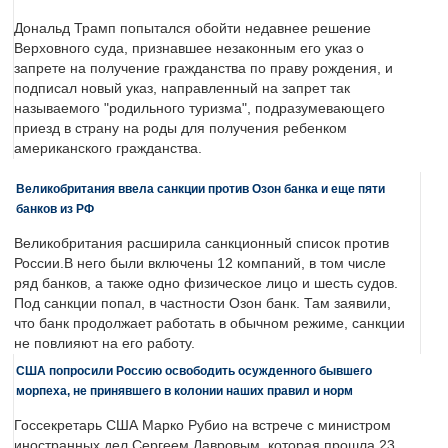
Дональд Трамп попытался обойти недавнее решение
Верховного суда, признавшее незаконным его указ о
запрете на получение гражданства по праву рождения, и
подписал новый указ, направленный на запрет так
называемого "родильного туризма", подразумевающего
приезд в страну на роды для получения ребенком
американского гражданства.
Великобритания ввела санкции против Озон банка и еще пяти
банков из РФ
Великобритания расширила санкционный список против
России.В него были включены 12 компаний, в том числе
ряд банков, а также одно физическое лицо и шесть судов.
Под санкции попал, в частности Озон банк. Там заявили,
что банк продолжает работать в обычном режиме, санкции
не повлияют на его работу.
США попросили Россию освободить осужденного бывшего
морпеха, не принявшего в колонии наших правил и норм
Госсекретарь США Марко Рубио на встрече с министром
иностранных дел Сергеем Лавровым, которая прошла 23