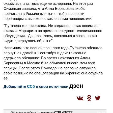
оказалась, эта тема еще не исчерпана. На этот раз
Симоньян заявила, что Алла Борисовна якобы
прилетала в Россию для того, чтобы провести
переговоры с высокопоставленными чиновниками.
"Пугачева же приезжала. Не задалось, я так понимаю, -
сказала Маргарита во время очередного телевизионного
обсуждения.- Да, прошлась, насколько я знаю, но как
видите, вернулась обратно".
Напомним, что весной прошлого года Пугачева обещала
вернуться домой к 1 сентября и действительно
сдержала обещание. Во время нахождения Аллы
Борисовны в Москве был объявлен иноагентом муж
певицы. После этого Примадонна впервые озвучила
свою позицию по спецоперации на Украине: она осудила
ее.
дзен
Добавляйте
CСб
в свои источники
808
Выделите ошибку и отправьте по
CTRL+ENTER
gu / gu