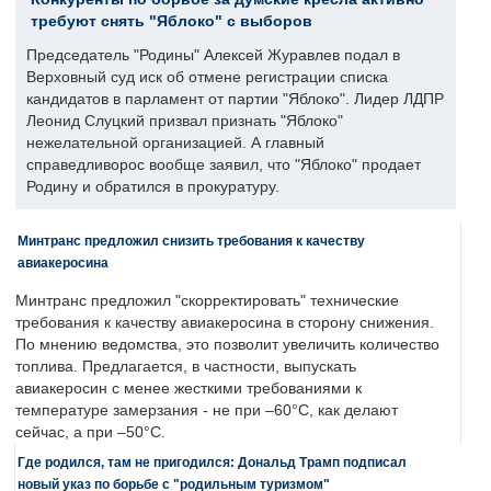
требуют снять "Яблоко" с выборов
Председатель "Родины" Алексей Журавлев подал в
Верховный суд иск об отмене регистрации списка
кандидатов в парламент от партии "Яблоко". Лидер ЛДПР
Леонид Слуцкий призвал признать "Яблоко"
нежелательной организацией. А главный
справедливорос вообще заявил, что "Яблоко" продает
Родину и обратился в прокуратуру.
Минтранс предложил снизить требования к качеству
авиакеросина
Минтранс предложил "скорректировать" технические
требования к качеству авиакеросина в сторону снижения.
По мнению ведомства, это позволит увеличить количество
топлива. Предлагается, в частности, выпускать
авиакеросин с менее жесткими требованиями к
температуре замерзания - не при –60°C, как делают
сейчас, а при –50°C.
Где родился, там не пригодился: Дональд Трамп подписал
новый указ по борьбе с "родильным туризмом"