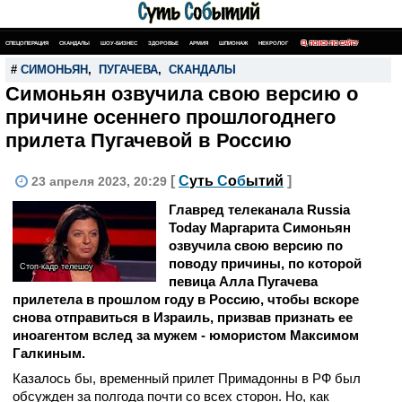
СПЕЦОПЕРАЦИЯ
СКАНДАЛЫ
ШОУ-БИЗНЕС
ЗДОРОВЬЕ
АРМИЯ
ШПИОНАЖ
НЕКРОЛОГ
ПОИСК ПО САЙТУ
#
СИМОНЬЯН
,
ПУГАЧЕВА
,
СКАНДАЛЫ
Симоньян озвучила свою версию о
причине осеннего прошлогоднего
прилета Пугачевой в Россию
[
С
уть
С
о
б
ытий
]
23 апреля 2023, 20:29
Главред телеканала Russia
Today Маргарита Симоньян
озвучила свою версию по
поводу причины, по которой
Стоп-кадр телешоу
певица Алла Пугачева
прилетела в прошлом году в Россию, чтобы вскоре
снова отправиться в Израиль, призвав признать ее
иноагентом вслед за мужем - юмористом Максимом
Галкиным.
Казалось бы, временный прилет Примадонны в РФ был
обсужден за полгода почти со всех сторон. Но, как