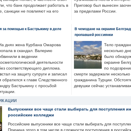
ли, что банк продолжает работать в
Приговор был вынесен заочно
, санкции не повлияют на его
за пределами России.
я за помощью к Бастрыкину в деле
В чемодане на окраине Белград
пропавшей россиянки
На днях жена Курбана Омарова
Тело граждан
попала в скандал. Валерию
несколько дне
обвинили в ведении
было обнаруж
косметологической деятельности
окраине Белг
без соответствующего диплома.
по подозрени
стал на защиту супруги и записал
смерти задержали несколько 
м обратился к главе Следственного
гражданина Турции. Обстоят
андру Бастрыкину с просьбой
девушки сейчас устанавлива
итуации.
ИКАЦИИ
Выпускники все чаще стали выбирать для поступления и
российские колледжи
Российские выпускники все чаще стали выбирать для поступле
Причина этого в том числе в сложности поступления в российс