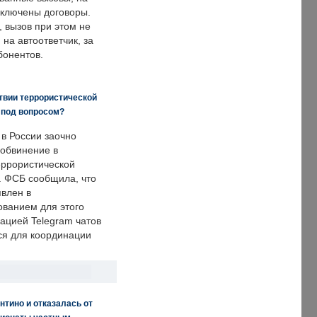
аключены договоры.
, вызов при этом не
на автоответчик, за
бонентов.
твии террористической
 под вопросом?
 в России заочно
обвинение в
еррористической
. ФСБ сообщила, что
явлен в
ванием для этого
ацией Telegram чатов
ся для координации
нтино и отказалась от