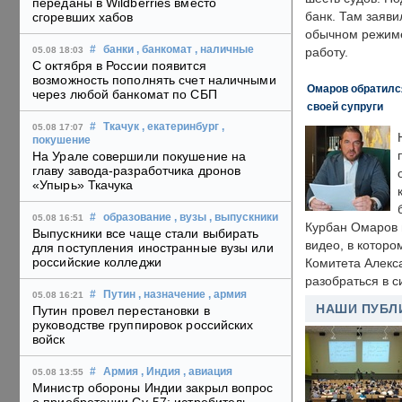
переданы в Wildberries вместо
банк. Там заяви
сгоревших хабов
обычном режиме
#
банки
, банкомат
, наличные
05.08 18:03
работу.
С октября в России появится
возможность пополнять счет наличными
Омаров обратилс
через любой банкомат по СБП
своей супруги
#
Ткачук
, екатеринбург
,
05.08 17:07
покушение
На Урале совершили покушение на
главу завода-разработчика дронов
«Упырь» Ткачука
#
образование
, вузы
, выпускники
05.08 16:51
Курбан Омаров в
Выпускники все чаще стали выбирать
видео, в которо
для поступления иностранные вузы или
российские колледжи
Комитета Алекс
разобраться в с
#
Путин
, назначение
, армия
05.08 16:21
НАШИ ПУБЛ
Путин провел перестановки в
руководстве группировок российских
войск
#
Армия
, Индия
, авиация
05.08 13:55
Министр обороны Индии закрыл вопрос