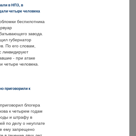
али в НПЗ, в
дали четыре человека
обломки беспилотника
ервуар
батывающего завода.
щил губернатор
в. По его словам,
с ликвидируют
авшие - при атаке
и четыре человека.
но приговорили к
 приговорил блогера
нова к четырем годам
оды и штрафу в
ей по делу о неуплате
же ему запрещено
е в течение двух лет.