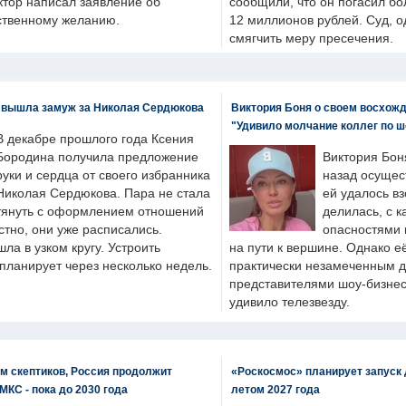
ктор написал заявление об
сообщили, что он погасил бо
бственному желанию.
12 миллионов рублей. Суд, о
смягчить меру пресечения.
 вышла замуж за Николая Сердюкова
Виктория Боня о своем восхожд
"Удивило молчание коллег по ш
В декабре прошлого года Ксения
Бородина получила предложение
Виктория Бон
руки и сердца от своего избранника
назад осущес
Николая Сердюкова. Пара не стала
ей удалось вз
тянуть с оформлением отношений
делилась, с к
естно, они уже расписались.
опасностями 
а в узком кругу. Устроить
на пути к вершине. Однако е
планирует через несколько недель.
практически незамеченным 
представителями шоу-бизнес
удивило телезвезду.
м скептиков, Россия продолжит
«Роскосмос» планирует запуск 
МКС - пока до 2030 года
летом 2027 года