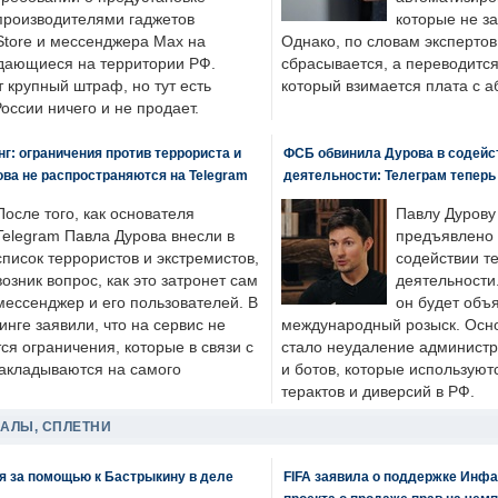
производителями гаджетов
которые не з
tore и мессенджера Max на
Однако, по словам экспертов
одающиеся на территории РФ.
сбрасывается, а переводится 
 крупный штраф, но тут есть
который взимается плата с а
России ничего и не продает.
: ограничения против террориста и
ФСБ обвинила Дурова в содейс
ва не распространяются на Telegram
деятельности: Телеграм теперь
После того, как основателя
Павлу Дурову
Telegram Павла Дурова внесли в
предъявлено 
список террористов и экстремистов,
содействии т
возник вопрос, как это затронет сам
деятельности
мессенджер и его пользователей. В
он будет объ
нге заявили, что на сервис не
международный розыск. Осно
я ограничения, которые в связи с
стало неудаление администр
накладываются на самого
и ботов, которые используют
терактов и диверсий в РФ.
ДАЛЫ, СПЛЕТНИ
я за помощью к Бастрыкину в деле
FIFA заявила о поддержке Инфа