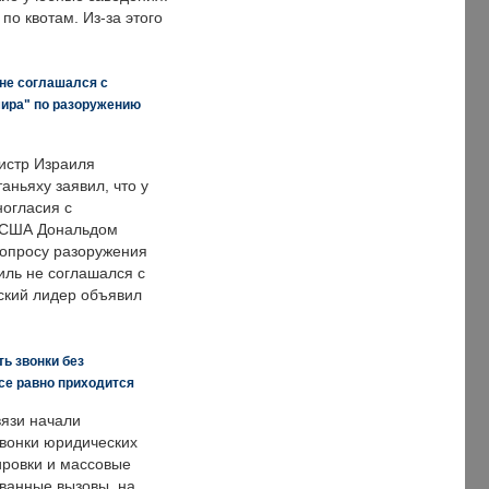
по квотам. Из-за этого
 не соглашался с
мира" по разоружению
истр Израиля
аньяху заявил, что у
ногласия с
 США Дональдом
опросу разоружения
иль не соглашался с
ский лидер объявил
ь звонки без
все равно приходится
язи начали
звонки юридических
ировки и массовые
ванные вызовы, на