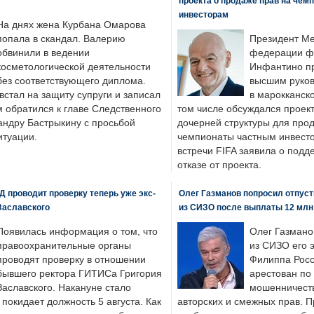
проекта о продаже прав на чем
инвесторам
На днях жена Курбана Омарова
попала в скандал. Валерию
Президент М
обвинили в ведении
федерации фу
косметологической деятельности
Инфантино пр
без соответствующего диплома.
высшим руков
стал на защиту супруги и записал
в марокканско
м обратился к главе Следственного
том числе обсуждался проек
андру Бастрыкину с просьбой
дочерней структуры для про
итуации.
чемпионаты частным инвесто
встречи FIFA заявила о под
отказе от проекта.
 проводит проверку теперь уже экс-
Олег Газманов попросил отпуст
Заславского
из СИЗО после выплаты 12 млн
Появилась информация о том, что
Олег Газмано
правоохранительные органы
из СИЗО его 
проводят проверку в отношении
Филиппа Росс
бывшего ректора ГИТИСа Григория
арестован по
Заславского. Накануне стало
мошенничеств
н покидает должность 5 августа. Как
авторских и смежных прав. П