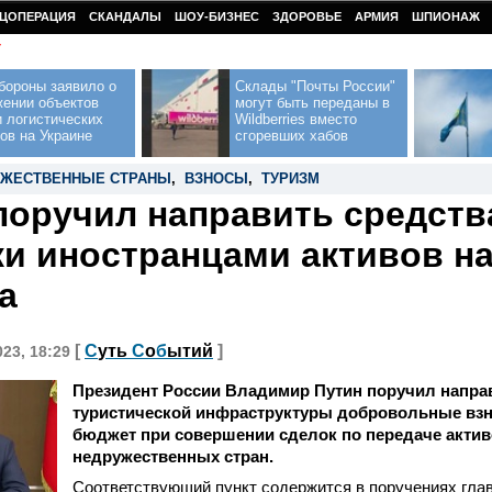
ЦОПЕРАЦИЯ
СКАНДАЛЫ
ШОУ-БИЗНЕС
ЗДОРОВЬЕ
АРМИЯ
ШПИОНАЖ
У
бороны заявило о
Склады "Почты России"
жении объектов
могут быть переданы в
 логистических
Wildberries вместо
ов на Украине
сгоревших хабов
УЖЕСТВЕННЫЕ СТРАНЫ
,
ВЗНОСЫ
,
ТУРИЗМ
поручил направить средств
и иностранцами активов на
а
[
С
уть
С
о
б
ытий
]
023, 18:29
Президент России Владимир Путин поручил направ
туристической инфраструктуры добровольные вз
бюджет при совершении сделок по передаче актив
недружественных стран.
Соответствующий пункт содержится в поручениях глав