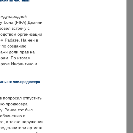
пионаты частным
еждународной
тбола (FIFA) Джанни
овел встречу с
одством организации
м Рабате. На ней в
т по созданию
дажи доли прав на
рам. По итогам
держке Инфантино и
ить его экс-продюсера
в попросил отпустить
экс-продюсера
у. Ранее тот был
 обвинению в
е, а также нарушении
редставители артиста