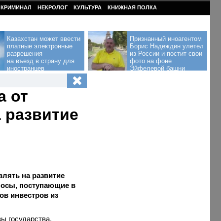
КРИМИНАЛ
НЕКРОЛОГ
КУЛЬТУРА
КНИЖНАЯ ПОЛКА
Казахстан может ввести
Признанный иноагентом
платные электронные
Борис Надеждин улетел
разрешения
из России и постит свои
на въезд в страну для
фото на фоне
иностранцев
Эйфелевой башни
а от
 развитие
лять на развитие
носы, поступающие в
ов инвестров из
ы государства,