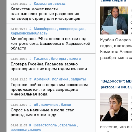
своей супруги
#
Казахстан
, въезд
04.08 16:10
Казахстан может ввести
платные электронные разрешения
на въезд в страну для иностранцев
#
Минобороны
, спецоперация
,
04.08 15:12
Харьковскаяобласть
Минобороны РФ заявило о взятии под
Курбан Омаров в
контроль села Бакшеевка в Харьковской
видео, в которо
области
Комитета Алекс
разобраться в с
#
Гасанов
, блогеры
, налоги
04.08 15:03
Блогера Гусейна Гасанова заочно
приговорили к четырем годам колонии
#
Армения
, политика
, запреты
04.08 13:10
"Ведомости": МВД
Торговая война с недавним союзником
ректора ГИТИСа 
продолжается: теперь запрещена
минеральная вода
#
цб
, наличные
, банки
04.08 12:00
Спрос на наличные в июле стал
рекордным в этом году
#
Севастополь
, стрельба
,
04.08 11:05
известно, что о
военнослужащие