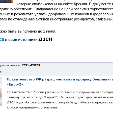
которые опубликованы на сайте Кремля. В документе 
должно обеспечить "направление на цели развития туристичес
ченных в результате уплаты добровольных взносов в федераль
елок по отчуждению активов иностранных резидентов, связанн
.
жно быть выполнено до 1 июля.
дзен
Сб
в свои источники
у и отправьте по
CTRL+ENTER
НЯ
Правительство РФ разрешило ввоз и продажу бензина ст
«Евро-2»
Правительство России разрешило ввоз и продажу на территор
стандартов вплоть до "Евро-2". Решение будет действовать в т
2027 года. Автозаправочные станции будут обязаны предоста
классе продаваемого топлива.