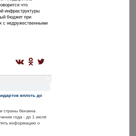
говорится что
кой инфраструктуры
ный бюджет при
ых с недружественными
sm
андартов вплоть до
ии страны бензина
ечение года - до 1 июля
влять информацию о