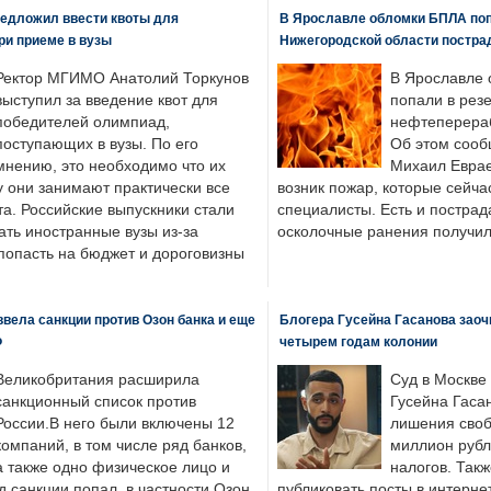
едложил ввести квоты для
В Ярославле обломки БПЛА поп
ри приеме в вузы
Нижегородской области постра
Ректор МГИМО Анатолий Торкунов
В Ярославле 
выступил за введение квот для
попали в рез
победителей олимпиад,
нефтеперера
поступающих в вузы. По его
Об этом сооб
мнению, это необходимо что их
Михаил Еврае
у они занимают практически все
возник пожар, которые сейча
а. Российские выпускники стали
специалисты. Есть и пострад
ать иностранные вузы из-за
осколочные ранения получил
попасть на бюджет и дороговизны
вела санкции против Озон банка и еще
Блогера Гусейна Гасанова заоч
Ф
четырем годам колонии
Великобритания расширила
Суд в Москве
санкционный список против
Гусейна Гаса
России.В него были включены 12
лишения своб
компаний, в том числе ряд банков,
миллион рубл
а также одно физическое лицо и
налогов. Так
д санкции попал, в частности Озон
публиковать посты в интернет