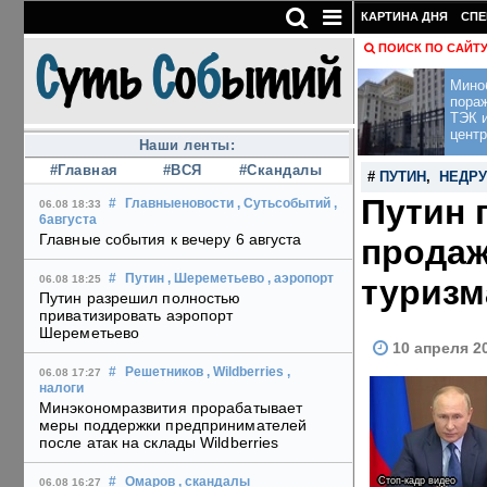
КАРТИНА ДНЯ
СПЕ
ПОИСК ПО САЙТ
Мино
пора
ТЭК и
центр
Наши ленты:
#Главная
#ВСЯ
#Скандалы
#
ПУТИН
,
НЕДР
Путин 
#
Главныеновости
, Сутьсобытий
,
06.08 18:33
6августа
Главные события к вечеру 6 августа
продаж
#
Путин
, Шереметьево
, аэропорт
туризм
06.08 18:25
Путин разрешил полностью
приватизировать аэропорт
Шереметьево
10 апреля 2
#
Решетников
, Wildberries
,
06.08 17:27
налоги
Минэкономразвития прорабатывает
меры поддержки предпринимателей
после атак на склады Wildberries
Стоп-кадр видео
#
Омаров
, скандалы
06.08 16:27