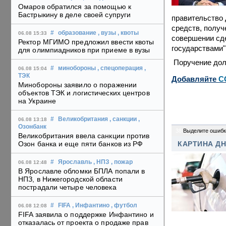
Омаров обратился за помощью к
Бастрыкину в деле своей супруги
правительство 
средств, полу
#
образование
, вузы
, квоты
06.08 15:33
совершении сд
Ректор МГИМО предложил ввести квоты
государствами"
для олимпиадников при приеме в вузы
Поручение дол
#
минобороны
, спецоперация
,
06.08 15:04
ТЭК
Добавляйте
C
Минобороны заявило о поражении
объектов ТЭК и логистических центров
на Украине
#
Великобритания
, санкции
,
06.08 13:18
Озонбанк
38
Выделите ошибк
Великобритания ввела санкции против
Озон банка и еще пяти банков из РФ
КАРТИНА Д
#
Ярославль
, НПЗ
, пожар
06.08 12:48
В Ярославле обломки БПЛА попали в
НПЗ, в Нижегородской области
пострадали четыре человека
#
FIFA
, Инфантино
, футбол
06.08 12:08
FIFA заявила о поддержке Инфантино и
отказалась от проекта о продаже прав