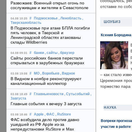
сообщалось, ре
Развожаев: Военный открыл огонь по
отставке по со
сослуживцам и жителям в Севастополе
#
Подмосковье
, Ленобласть
,
04.08 10:20
ШОУБИЗ
Тверскаяобласть
В Подмосковье при атаке БПЛА погибли
пять человек, в Тверской и
Ксения Бородина
Ленинградской областях атакованы
склады Wildberries
#
банки
, сайты
, браузер
04.08 09:31
Сайты российских банков перестали
открываться в зарубежных браузерах
#
МО
, Воробьев
, Видное
03.08 19:08
– как стало изв
В Видном в ноябре реконструируют
Церемония прошл
канализационный коллектор
торжество пара 
#
Главныеновости
, Сутьсобытий
,
03.08 18:49
3августа
Главные события к вечеру 3 августа
НАУКА
#
Apple
, ФАС
, RuStore
03.08 18:46
ФАС возбудила дело против давно
Вопреки прогноза
ушедшей из РФ Apple из-за
участие в работе 
непредустановки RuStore и Max