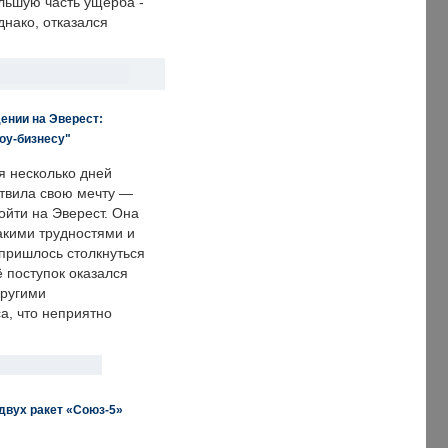
льшую часть ущерба -
днако, отказался
ении на Эверест:
оу-бизнесу"
я несколько дней
твила свою мечту —
ойти на Эверест. Она
акими трудностями и
пришлось столкнуться
ё поступок оказался
другими
а, что неприятно
двух ракет «Союз-5»