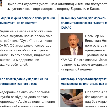
Приоритет отдается участникам олимпиад и тем, кто поступает 
выпускники все чаще смотрят в сторону Европы или Китая.
 Индии закрыл вопрос о приобретении
Нетаньяху заявил, что Израиль
ль покупать не планируют
планом трамповского "Совета 
ХАМАС
Индия не намерена в ближайшее
время закупать новые российские
Премьер-мин
истребители "Сухой", в том числе
Биньямин Нет
Су-57. Об этом заявил секретарь
него есть раз
Министерства обороны страны
президентом
ингх. По его словам, индийские
Трампом по в
точатся на модернизации
ХАМАС. По его словам, Изра
ка истребителей.
планом, о котором американ
на прошлой неделе.
ело против давно ушедшей из РФ
Операторы перестали пропускат
едустановки RuStore и Max
маркировки, но платить за них 
Федеральная антимонопольная
Операторы св
служба возбудила дело против
блокировать 
корпорации Apple за неисполнения
лиц без марк
требований о предустановке
автоматизиро