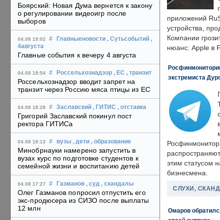
Боярский: Новая Дума вернется к закону
о регулировании видеоигр после
приложений RuS
выборов
устройства, пр
Компании грозит
#
Главныеновости
, Сутьсобытий
,
04.08 19:02
4августа
нюанс: Apple в 
Главные события к вечеру 4 августа
Росфинмониторинг
#
Россельхознадзор
, ЕС
, транзит
04.08 18:54
экстремиста Дуро
Россельхознадзор вводит запрет на
транзит через Россию мяса птицы из ЕС
#
Заславский
, ГИТИС
, отставка
04.08 18:28
Григорий Заславский покинул пост
ректора ГИТИСа
#
вузы
, дети
, образование
04.08 18:13
Росфинмонитори
Минобрнауки намерено запустить в
распространяютс
вузах курс по подготовке студентов к
этим статусом 
семейной жизни и воспитанию детей
бизнесмена.
#
Газманов
, суд
, скандалы
04.08 17:27
СЛУХИ, СКАН
Олег Газманов попросил отпустить его
экс-продюсера из СИЗО после выплаты
12 млн
Омаров обратилс