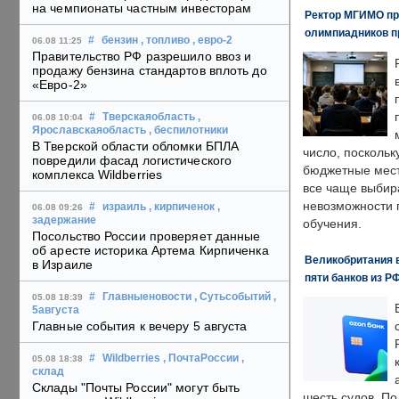
на чемпионаты частным инвесторам
Ректор МГИМО пр
олимпиадников п
#
бензин
, топливо
, евро-2
06.08 11:25
Правительство РФ разрешило ввоз и
продажу бензина стандартов вплоть до
«Евро-2»
#
Тверскаяобласть
,
06.08 10:04
Ярославскаяобласть
, беспилотники
В Тверской области обломки БПЛА
число, поскольк
повредили фасад логистического
бюджетные мест
комплекса Wildberries
все чаще выбир
невозможности 
#
израиль
, кирпиченок
,
06.08 09:26
задержание
обучения.
Посольство России проверяет данные
об аресте историка Артема Кирпиченка
Великобритания в
в Израиле
пяти банков из Р
#
Главныеновости
, Сутьсобытий
,
05.08 18:39
5августа
Главные события к вечеру 5 августа
#
Wildberries
, ПочтаРоссии
,
05.08 18:38
склад
Склады "Почты России" могут быть
шесть судов. По