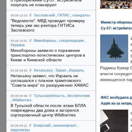
о приобретении Су-57: истребитель
покупать не планируют
#
Заславский
, ГИТИС
, скандалы
05.08 12:16
"Ведомости": МВД проводит проверку
Министр обороны
теперь уже экс-ректора ГИТИСа
Су-57: истребите
Заславского
#
Минобороны
, спецоперация
,
05.08 10:01
Украина
Минобороны заявило о поражении
транспортно-логистических центров в
Киеве и Киевской области
Раджеш Кумар С
#
Нетаньяху
, Трамп
, Израиль
05.08 09:55
власти сосредо
Нетаньяху заявил, что Израиль не
имеющегося пар
соглашался с планом трамповского
"Совета мира" по разоружению ХАМАС
#
Тульскаяобласть
, беспилотник
05.08 09:38
ФАС возбудила д
, Wildberries
Apple из-за непр
В Тульской области после атаки БПЛА
повреждены два дома и загорелся
сортировочный центр Wildberries
#
Боярский
, законопроект
,
05.08 09:11
видеоигры