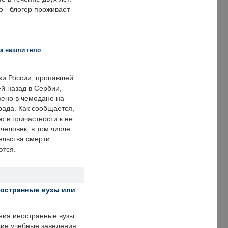
 - блогер проживает
а нашли тело
ки России, пропавшей
й назад в Сербии,
ено в чемодане на
рада. Как сообщается,
ю в причастности к ее
человек, в том числе
ельства смерти
ются.
ностранные вузы или
ния иностранные вузы.
кие учебные заведения.