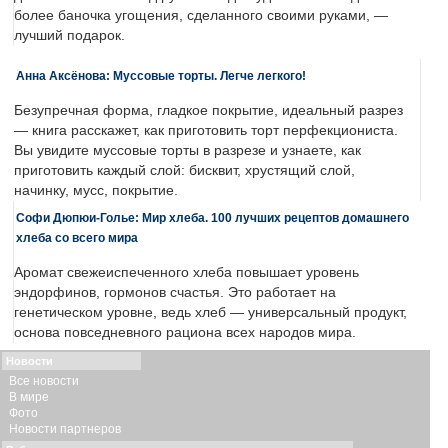
более баночка угощения, сделанного своими руками, —
лучший подарок.
Анна Аксёнова: Муссовые торты. Легче легкого!
Безупречная форма, гладкое покрытие, идеальный разрез
— книга расскажет, как приготовить торт перфекциониста.
Вы увидите муссовые торты в разрезе и узнаете, как
приготовить каждый слой: бисквит, хрустящий слой,
начинку, мусс, покрытие.
Софи Дюпюи-Голье: Мир хлеба. 100 лучших рецептов домашнего
хлеба со всего мира
Аромат свежеиспеченного хлеба повышает уровень
эндорфинов, гормонов счастья. Это работает на
генетическом уровне, ведь хлеб — универсальный продукт,
основа повседневного рациона всех народов мира.
Новости
Все новости
В мире
Фото
Новости партнеров