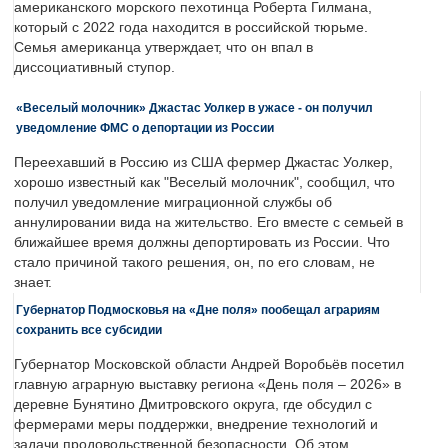
американского морского пехотинца Роберта Гилмана,
который с 2022 года находится в российской тюрьме.
Семья американца утверждает, что он впал в
диссоциативный ступор.
«Веселый молочник» Джастас Уолкер в ужасе - он получил
уведомление ФМС о депортации из России
Переехавший в Россию из США фермер Джастас Уолкер,
хорошо известный как "Веселый молочник", сообщил, что
получил уведомление миграционной службы об
аннулировании вида на жительство. Его вместе с семьей в
ближайшее время должны депортировать из России. Что
стало причиной такого решения, он, по его словам, не
знает.
Губернатор Подмосковья на «Дне поля» пообещал аграриям
сохранить все субсидии
Губернатор Московской области Андрей Воробьёв посетил
главную аграрную выставку региона «День поля – 2026» в
деревне Бунятино Дмитровского округа, где обсудил с
фермерами меры поддержки, внедрение технологий и
задачи продовольственной безопасности. Об этом