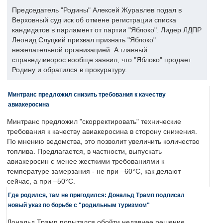
Председатель "Родины" Алексей Журавлев подал в
Верховный суд иск об отмене регистрации списка
кандидатов в парламент от партии "Яблоко". Лидер ЛДПР
Леонид Слуцкий призвал признать "Яблоко"
нежелательной организацией. А главный
справедливорос вообще заявил, что "Яблоко" продает
Родину и обратился в прокуратуру.
Минтранс предложил снизить требования к качеству
авиакеросина
Минтранс предложил "скорректировать" технические
требования к качеству авиакеросина в сторону снижения.
По мнению ведомства, это позволит увеличить количество
топлива. Предлагается, в частности, выпускать
авиакеросин с менее жесткими требованиями к
температуре замерзания - не при –60°C, как делают
сейчас, а при –50°C.
Где родился, там не пригодился: Дональд Трамп подписал
новый указ по борьбе с "родильным туризмом"
Дональд Трамп попытался обойти недавнее решение