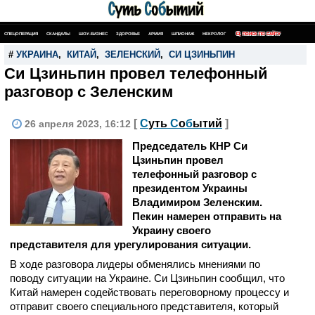
СПЕЦОПЕРАЦИЯ
СКАНДАЛЫ
ШОУ-БИЗНЕС
ЗДОРОВЬЕ
АРМИЯ
ШПИОНАЖ
НЕКРОЛОГ
ПОИСК ПО САЙТУ
#
УКРАИНА
,
КИТАЙ
,
ЗЕЛЕНСКИЙ
,
СИ ЦЗИНЬПИН
Си Цзиньпин провел телефонный
разговор с Зеленским
[
С
уть
С
о
б
ытий
]
26 апреля 2023, 16:12
Председатель КНР Си
Цзиньпин провел
телефонный разговор с
президентом Украины
Владимиром Зеленским.
Пекин намерен отправить на
Украину своего
представителя для урегулирования ситуации.
В ходе разговора лидеры обменялись мнениями по
поводу ситуации на Украине. Си Цзиньпин сообщил, что
Китай намерен содействовать переговорному процессу и
отправит своего специального представителя, который