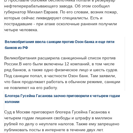
В Ярославле обломки беспилотника попали в резервуар
нефтеперерабатывающего завода. Об этом сообщил
губернатор Михаил Евраев. По его словам, возник пожар,
которые сейчас ликвидируют специалисты. Есть и
пострадавшие - при атаке осколочные ранения получили
четыре человека.
Великобритания ввела санкции против Озон банка и еще пяти
банков из РФ
Великобритания расширила санкционный список против
России.В него были включены 12 компаний, в том числе
ряд банков, а также одно физическое лицо и шесть судов.
Под санкции попал, в частности Озон банк. Там заявили,
что банк продолжает работать в обычном режиме, санкции
не повлияют на его работу.
Блогера Гусейна Гасанова заочно приговорили к четырем годам
колонии
Суд в Москве приговорил блогера Гусейна Гасанова к
четырем годам лишения свободы и штрафу в миллион
рублей по делу о неуплате налогов. Также ему запрещено
публиковать посты в интернете в течение двух лет.