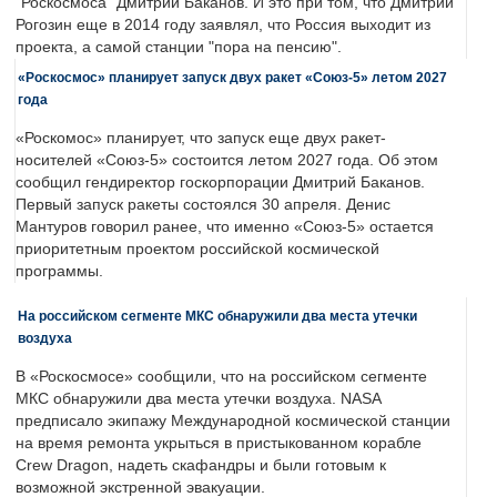
"Роскосмоса" Дмитрий Баканов. И это при том, что Дмитрий
Рогозин еще в 2014 году заявлял, что Россия выходит из
проекта, а самой станции "пора на пенсию".
«Роскосмос» планирует запуск двух ракет «Союз-5» летом 2027
года
«Роскомос» планирует, что запуск еще двух ракет-
носителей «Союз-5» состоится летом 2027 года. Об этом
сообщил гендиректор госкорпорации Дмитрий Баканов.
Первый запуск ракеты состоялся 30 апреля. Денис
Мантуров говорил ранее, что именно «Союз-5» остается
приоритетным проектом российской космической
программы.
На российском сегменте МКС обнаружили два места утечки
воздуха
В «Роскосмосе» сообщили, что на российском сегменте
МКС обнаружили два места утечки воздуха. NASA
предписало экипажу Международной космической станции
на время ремонта укрыться в пристыкованном корабле
Crew Dragon, надеть скафандры и были готовым к
возможной экстренной эвакуации.