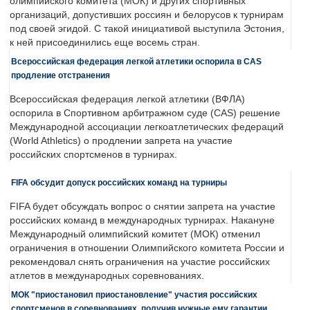
олимпийского комитета (МОК) и других спортивных
организаций, допустивших россиян и белорусов к турнирам
под своей эгидой. С такой инициативой выступила Эстония,
к ней присоединились еще восемь стран.
Всероссийская федерация легкой атлетики оспорила в CAS
продление отстранения
Всероссийская федерация легкой атлетики (ВФЛА)
оспорила в Спортивном арбитражном суде (CAS) решение
Международной ассоциации легкоатлетических федераций
(World Athletics) о продлении запрета на участие
российских спортсменов в турнирах.
FIFA обсудит допуск российских команд на турниры
FIFA будет обсуждать вопрос о снятии запрета на участие
российских команд в международных турнирах. Накануне
Международный олимпийский комитет (МОК) отменил
ограничения в отношении Олимпийского комитета России и
рекомендовал снять ограничения на участие российских
атлетов в международных соревнованиях.
МОК "приостановил приостановление" участия российских
спортсменов в соревнованиях, получив нужные ему гарантии