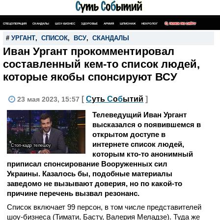
СПЕЦОПЕРАЦИЯ
СКАНДАЛЫ
ШОУ-БИЗНЕС
ЗДОРОВЬЕ
АРМИЯ
ШПИОНАЖ
НЕКРОЛОГ
ПОИСК ПО САЙТУ
#
УРГАНТ
,
СПИСОК
,
ВСУ
,
СКАНДАЛЫ
Иван Ургант прокомментировал
составленный кем-то список людей,
которые якобы спонсируют ВСУ
[
С
уть
С
о
б
ытий
]
23 мая 2023, 15:57
Телеведущий Иван Ургант
высказался о появившемся в
открытом доступе в
интернете список людей,
Стоп-кадр телешоу
которым кто-то анонимный
приписал спонсирование Вооруженных сил
Украины. Казалось бы, подобные материалы
заведомо не вызывают доверия, но по какой-то
причине перечень вызвал резонанс.
Список включает 99 персон, в том числе представителей
шоу-бизнеса (Тимати, Басту, Валерия Меладзе). Туда же