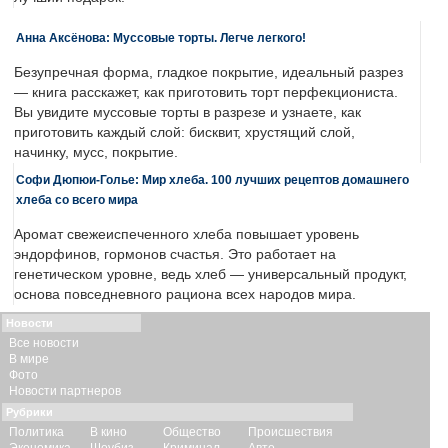
Анна Аксёнова: Муссовые торты. Легче легкого!
Безупречная форма, гладкое покрытие, идеальный разрез
— книга расскажет, как приготовить торт перфекциониста.
Вы увидите муссовые торты в разрезе и узнаете, как
приготовить каждый слой: бисквит, хрустящий слой,
начинку, мусс, покрытие.
Софи Дюпюи-Голье: Мир хлеба. 100 лучших рецептов домашнего
хлеба со всего мира
Аромат свежеиспеченного хлеба повышает уровень
эндорфинов, гормонов счастья. Это работает на
генетическом уровне, ведь хлеб — универсальный продукт,
основа повседневного рациона всех народов мира.
Новости
Все новости
В мире
Фото
Новости партнеров
Рубрики
Политика
В кино
Общество
Происшествия