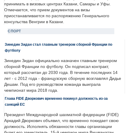
принимать в визовых центрах Казани, Самары и Уфы.
Отмечается, что прием документов на визы
приостанавливается по распоряжению Генерального
консульства Венгрии в Казани.
СПОРТ
Зинедин Зидан стал главным тренером сборной Франции по
футболу
Зинедин Зидан официально назначен главным тренером
сборной Франции по футболу. Он подписал контракт,
который рассчитан до 2030 года. В течение последних 14
лет - с 2012 года - французскую сборную возглавлял Дидье
Дешам. Под его руководством команда выиграла
чемпионат мира 2018 года.
Глава FIDE Дворкович временно покинул должность из-за
санкций ЕС
Президент Международной шахматной федерации (FIDE)
Аркадий Дворкович объявил, что временно покидает свою
должность. Исполнять обязанности главы организации
будет его заместитель, 15-й чемпион мира Вишванатан