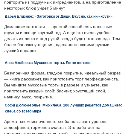
повторить из подручных ингредиентов, а на приготовление
некоторых блюд уйдет 5 минут.
Дарья Близнюк: «Заготовки от Даши. Вкусно, как ни «крути»!
Домашние заготовки — простой способ есть полезные
фрукты и овощи круглый год. А еще это очень удобно:
делать их легко и под рукой всегда будет готовая еда. Тем
более баночка угощения, сделанного своими руками, —
лучший подарок.
Анна Аксёнова: Муссовые торты. Легче легкого!
Безупречная форма, гладкое покрытие, идеальный разрез
— книга расскажет, как приготовить торт перфекциониста.
Вы увидите муссовые торты в разрезе и узнаете, как
приготовить каждый слой: бисквит, хрустящий слой,
начинку, мусс, покрытие.
Софи Дюпюи-Голье: Мир хлеба. 100 лучших рецептов домашнего
хлеба со всего мира
Аромат свежеиспеченного хлеба повышает уровень
эндорфинов, гормонов счастья. Это работает на
генетическом уровне, ведь хлеб — универсальный продукт,