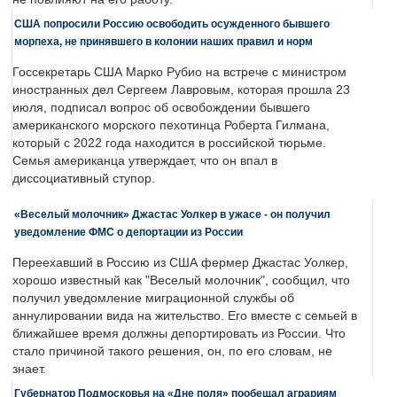
США попросили Россию освободить осужденного бывшего
морпеха, не принявшего в колонии наших правил и норм
Госсекретарь США Марко Рубио на встрече с министром
иностранных дел Сергеем Лавровым, которая прошла 23
июля, подписал вопрос об освобождении бывшего
американского морского пехотинца Роберта Гилмана,
который с 2022 года находится в российской тюрьме.
Семья американца утверждает, что он впал в
диссоциативный ступор.
«Веселый молочник» Джастас Уолкер в ужасе - он получил
уведомление ФМС о депортации из России
Переехавший в Россию из США фермер Джастас Уолкер,
хорошо известный как "Веселый молочник", сообщил, что
получил уведомление миграционной службы об
аннулировании вида на жительство. Его вместе с семьей в
ближайшее время должны депортировать из России. Что
стало причиной такого решения, он, по его словам, не
знает.
Губернатор Подмосковья на «Дне поля» пообещал аграриям