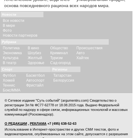
основа повседневного рациона всех народов мира.
Новости
Все новости
В мире
Фото
Новости партнеров
Рубрики
Политика
В кино
Общество
Происшествия
Экономика
Шоубиз
Криминал
Авто
Культура
Желтый
Туризм
Хайтек
В театр
Здоровье
Сад-огород
Спорт
Регионы
Футбол
Баскетбол
Татарстан
Хоккей
Автоспорт
Белоруссия
Теннис
Фристайл
Бокс/ММА
© Сетевое издание "Суть событий" (argumentiru.com) Свидетельство о
регистрации Эл № ФС77-62778 от 18.08.2015 года. Выдано Федеральной
службой по надзору в сфере связи, информационных технологий и массовых
коммуникаций (Роскомнадзор).
О РЕДАКЦИИ
,
РЕКЛАМА
+7 (495) 638-52-63
Использование в Интернет-пространстве и других СМИ текстов, фото и
видеоматериалов, опубликованных на этом сайте, допускается с
разрешения