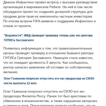
Джанни Инфантино провел встречу с высшим руководством
организации в марокканском Рабате. На ней в том числе
обсуждался проект по созданию дочерней структуры для
продажи доли прав на чемпионаты частным инвесторам.
По итогам встречи FIFA заявила о поддержке Инфантино и
отказе от проекта.
"Ведомости": МВД проводит проверку теперь уже экс-ректора
ГИТИСа Заславского
Появилась информация о том, что правоохранительные
органы проводят проверку в отношении бывшего ректора
ГИТИСа Григория Заславского. Накануне стало известно,
что он покидает должность 5 августа. Как сообщалось,
ректор написал заявление об отставке по собственному
желанию.
Олег Газманов попросил отпустить его экс-продюсера из СИЗО
после выплаты 12 млн
Олег Газманов попросил отпустить из СИЗО его экс-
продюсера Филиппа Россу. Ранее тот был арестован по
обвинению в мошенничестве, а также нарушении авторских
и смежных прав. Представители артиста сообщили, что он