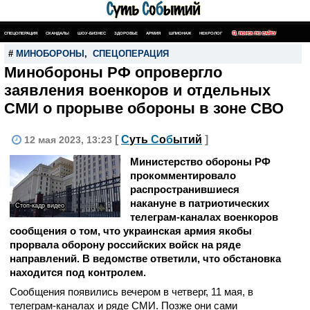
СПЕЦОПЕРАЦИЯ
СКАНДАЛЫ
ШОУ-БИЗНЕС
ЗДОРОВЬЕ
АРМИЯ
ШПИОНАЖ
НЕКРОЛОГ
ПОИСК ПО САЙТУ
#
МИНОБОРОНЫ
,
СПЕЦОПЕРАЦИЯ
Минобороны РФ опровергло
заявления военкоров и отдельных
СМИ о прорыве обороны в зоне СВО
[
С
уть
С
о
б
ытий
]
12 мая 2023, 13:23
Министерство обороны РФ
прокомментировало
распространившиеся
накануне в патриотических
Стоп-кадр видео
телеграм-каналах военкоров
сообщения о том, что украинская армия якобы
прорвала оборону российских войск на ряде
направлений. В ведомстве ответили, что обстановка
находится под контролем.
Сообщения появились вечером в четверг, 11 мая, в
телеграм-каналах и ряде СМИ. Позже они сами