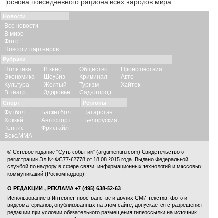
основа повседневного рациона всех народов мира.
Новости
Все новости
В мире
Фото
Новости партнеров
Рубрики
Политика
В кино
Общество
Происшествия
Экономика
Шоубиз
Криминал
Авто
Культура
Желтый
Туризм
Хайтек
В театр
Здоровье
Сад-огород
Спорт
Регионы
Футбол
Баскетбол
Татарстан
Хоккей
Автоспорт
Белоруссия
Теннис
Фристайл
Бокс/ММА
© Сетевое издание "Суть событий" (argumentiru.com) Свидетельство о
регистрации Эл № ФС77-62778 от 18.08.2015 года. Выдано Федеральной
службой по надзору в сфере связи, информационных технологий и массовых
коммуникаций (Роскомнадзор).
О РЕДАКЦИИ
,
РЕКЛАМА
+7 (495) 638-52-63
Использование в Интернет-пространстве и других СМИ текстов, фото и
видеоматериалов, опубликованных на этом сайте, допускается с
разрешения
редакции
при условии обязательного размещения гиперссылки на источник