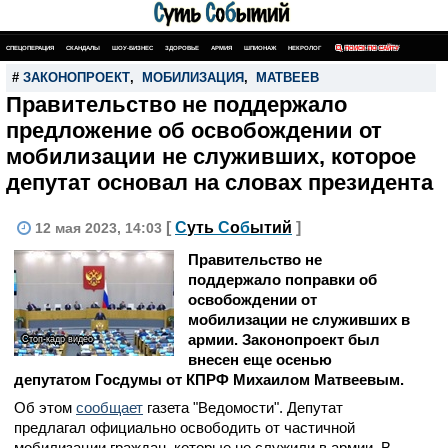
СПЕЦОПЕРАЦИЯ
СКАНДАЛЫ
ШОУ-БИЗНЕС
ЗДОРОВЬЕ
АРМИЯ
ШПИОНАЖ
НЕКРОЛОГ
ПОИСК ПО САЙТУ
#
ЗАКОНОПРОЕКТ
,
МОБИЛИЗАЦИЯ
,
МАТВЕЕВ
Правительство не поддержало
предложение об освобождении от
мобилизации не служивших, которое
депутат основал на словах президента
[
С
уть
С
о
б
ытий
]
12 мая 2023, 14:03
Правительство не
поддержало поправки об
освобождении от
мобилизации не служивших в
армии. Законопроект был
Стоп-кадр видео
внесен еще осенью
депутатом Госдумы от КПРФ Михаилом Матвеевым.
Об этом
сообщает
газета "Ведомости". Депутат
предлагал официально освободить от частичной
мобилизации граждан, которые не служили в армии. В