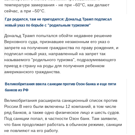
температуре замерзания - не при –60°C, как делают
сейчас, а при –50°C.
Где родился, там не пригодился: Дональд Трамп подписал
новый указ по борьбе с "родильным туризмом"
Дональд Трамп попытался обойти недавнее решение
Верховного суда, признавшее незаконным его указ о
запрете на получение гражданства по праву рождения, и
подписал новый указ, направленный на запрет так
называемого "родильного туризма", подразумевающего
приезд в страну на роды для получения ребенком
американского гражданства.
Великобритания ввела санкции против Озон банка и еще пяти
банков из РФ
Великобритания расширила санкционный список против
России.В него были включены 12 компаний, в том числе
ряд банков, а также одно физическое лицо и шесть судов.
Под санкции попал, в частности Озон банк. Там заявили,
что банк продолжает работать в обычном режиме, санкции
не повлияют на его работу.