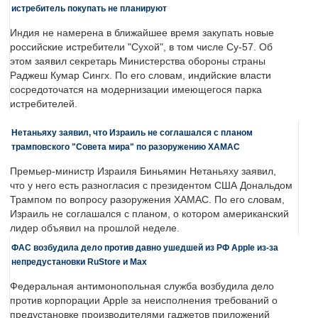
истребитель покупать не планируют
Индия не намерена в ближайшее время закупать новые
российские истребители "Сухой", в том числе Су-57. Об
этом заявил секретарь Министерства обороны страны
Раджеш Кумар Сингх. По его словам, индийские власти
сосредоточатся на модернизации имеющегося парка
истребителей.
Нетаньяху заявил, что Израиль не соглашался с планом
трамповского "Совета мира" по разоружению ХАМАС
Премьер-министр Израиля Биньямин Нетаньяху заявил,
что у него есть разногласия с президентом США Дональдом
Трампом по вопросу разоружения ХАМАС. По его словам,
Израиль не соглашался с планом, о котором американский
лидер объявил на прошлой неделе.
ФАС возбудила дело против давно ушедшей из РФ Apple из-за
непредустановки RuStore и Max
Федеральная антимонопольная служба возбудила дело
против корпорации Apple за неисполнения требований о
предустановке производителями гаджетов приложений