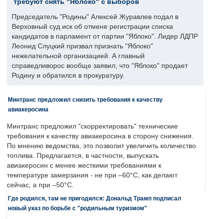
требуют снять "Яблоко" с выборов
Председатель "Родины" Алексей Журавлев подал в
Верховный суд иск об отмене регистрации списка
кандидатов в парламент от партии "Яблоко". Лидер ЛДПР
Леонид Слуцкий призвал признать "Яблоко"
нежелательной организацией. А главный
справедливорос вообще заявил, что "Яблоко" продает
Родину и обратился в прокуратуру.
Минтранс предложил снизить требования к качеству
авиакеросина
Минтранс предложил "скорректировать" технические
требования к качеству авиакеросина в сторону снижения.
По мнению ведомства, это позволит увеличить количество
топлива. Предлагается, в частности, выпускать
авиакеросин с менее жесткими требованиями к
температуре замерзания - не при –60°C, как делают
сейчас, а при –50°C.
Где родился, там не пригодился: Дональд Трамп подписал
новый указ по борьбе с "родильным туризмом"