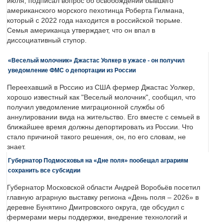
июля, подписал вопрос об освобождении бывшего
американского морского пехотинца Роберта Гилмана,
который с 2022 года находится в российской тюрьме.
Семья американца утверждает, что он впал в
диссоциативный ступор.
«Веселый молочник» Джастас Уолкер в ужасе - он получил
уведомление ФМС о депортации из России
Переехавший в Россию из США фермер Джастас Уолкер,
хорошо известный как "Веселый молочник", сообщил, что
получил уведомление миграционной службы об
аннулировании вида на жительство. Его вместе с семьей в
ближайшее время должны депортировать из России. Что
стало причиной такого решения, он, по его словам, не
знает.
Губернатор Подмосковья на «Дне поля» пообещал аграриям
сохранить все субсидии
Губернатор Московской области Андрей Воробьёв посетил
главную аграрную выставку региона «День поля – 2026» в
деревне Бунятино Дмитровского округа, где обсудил с
фермерами меры поддержки, внедрение технологий и