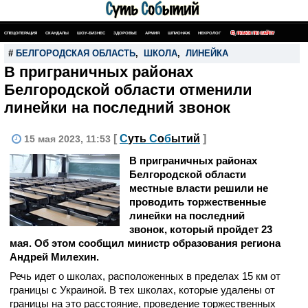
СПЕЦОПЕРАЦИЯ
СКАНДАЛЫ
ШОУ-БИЗНЕС
ЗДОРОВЬЕ
АРМИЯ
ШПИОНАЖ
НЕКРОЛОГ
ПОИСК ПО САЙТУ
#
БЕЛГОРОДСКАЯ ОБЛАСТЬ
,
ШКОЛА
,
ЛИНЕЙКА
В приграничных районах
Белгородской области отменили
линейки на последний звонок
[
С
уть
С
о
б
ытий
]
15 мая 2023, 11:53
В приграничных районах
Белгородской области
местные власти решили не
проводить торжественные
линейки на последний
звонок, который пройдет 23
мая. Об этом сообщил министр образования региона
Андрей Милехин.
Речь идет о школах, расположенных в пределах 15 км от
границы с Украиной. В тех школах, которые удалены от
границы на это расстояние, проведение торжественных