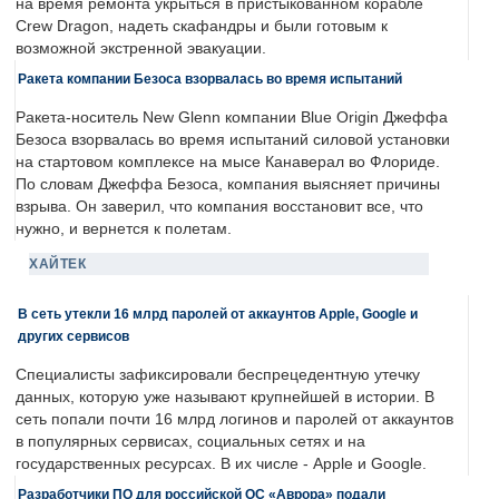
на время ремонта укрыться в пристыкованном корабле
Crew Dragon, надеть скафандры и были готовым к
возможной экстренной эвакуации.
Ракета компании Безоса взорвалась во время испытаний
Ракета-носитель New Glenn компании Blue Origin Джеффа
Безоса взорвалась во время испытаний силовой установки
на стартовом комплексе на мысе Канаверал во Флориде.
По словам Джеффа Безоса, компания выясняет причины
взрыва. Он заверил, что компания восстановит все, что
нужно, и вернется к полетам.
ХАЙТЕК
В сеть утекли 16 млрд паролей от аккаунтов Apple, Google и
других сервисов
Специалисты зафиксировали беспрецедентную утечку
данных, которую уже называют крупнейшей в истории. В
сеть попали почти 16 млрд логинов и паролей от аккаунтов
в популярных сервисах, социальных сетях и на
государственных ресурсах. В их числе - Apple и Google.
Разработчики ПО для российской ОС «Аврора» подали