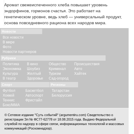
Аромат свежеиспеченного хлеба повышает уровень
эндорфинов, гормонов счастья. Это работает на
генетическом уровне, ведь хлеб — универсальный продукт,
основа повседневного рациона всех народов мира.
Новости
Все новости
В мире
Фото
Новости партнеров
Рубрики
Политика
В кино
Общество
Происшествия
Экономика
Шоубиз
Криминал
Авто
Культура
Желтый
Туризм
Хайтек
В театр
Здоровье
Сад-огород
Спорт
Регионы
Футбол
Баскетбол
Татарстан
Хоккей
Автоспорт
Белоруссия
Теннис
Фристайл
Бокс/ММА
© Сетевое издание "Суть событий" (argumentiru.com) Свидетельство о
регистрации Эл № ФС77-62778 от 18.08.2015 года. Выдано Федеральной
службой по надзору в сфере связи, информационных технологий и массовых
коммуникаций (Роскомнадзор).