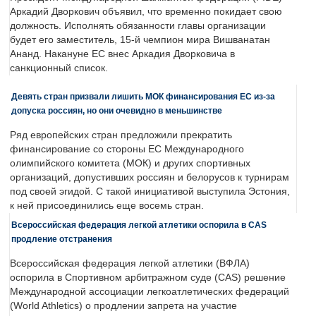
Аркадий Дворкович объявил, что временно покидает свою
должность. Исполнять обязанности главы организации
будет его заместитель, 15-й чемпион мира Вишванатан
Ананд. Накануне ЕС внес Аркадия Дворковича в
санкционный список.
Девять стран призвали лишить МОК финансирования ЕС из-за
допуска россиян, но они очевидно в меньшинстве
Ряд европейских стран предложили прекратить
финансирование со стороны ЕС Международного
олимпийского комитета (МОК) и других спортивных
организаций, допустивших россиян и белорусов к турнирам
под своей эгидой. С такой инициативой выступила Эстония,
к ней присоединились еще восемь стран.
Всероссийская федерация легкой атлетики оспорила в CAS
продление отстранения
Всероссийская федерация легкой атлетики (ВФЛА)
оспорила в Спортивном арбитражном суде (CAS) решение
Международной ассоциации легкоатлетических федераций
(World Athletics) о продлении запрета на участие