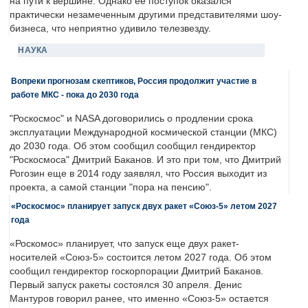
на пути к вершине. Однако её поступок оказался
практически незамеченным другими представителями шоу-
бизнеса, что неприятно удивило телезвезду.
НАУКА
Вопреки прогнозам скептиков, Россия продолжит участие в
работе МКС - пока до 2030 года
"Роскосмос" и NASA договорились о продлении срока
эксплуатации Международной космической станции (МКС)
до 2030 года. Об этом сообщил сообщил гендиректор
"Роскосмоса" Дмитрий Баканов. И это при том, что Дмитрий
Рогозин еще в 2014 году заявлял, что Россия выходит из
проекта, а самой станции "пора на пенсию".
«Роскосмос» планирует запуск двух ракет «Союз-5» летом 2027
года
«Роскомос» планирует, что запуск еще двух ракет-
носителей «Союз-5» состоится летом 2027 года. Об этом
сообщил гендиректор госкорпорации Дмитрий Баканов.
Первый запуск ракеты состоялся 30 апреля. Денис
Мантуров говорил ранее, что именно «Союз-5» остается