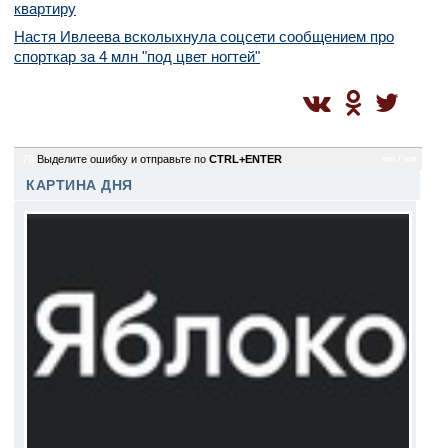
квартиру
Настя Ивлеева всколыхнула соцсети сообщением про
спорткар за 4 млн "под цвет ногтей"
76
Выделите ошибку и отправьте по
CTRL+ENTER
sm / sm
КАРТИНА ДНЯ