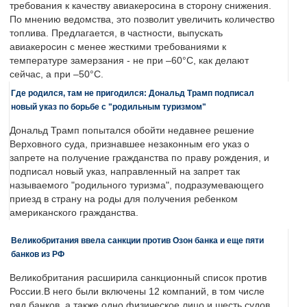
требования к качеству авиакеросина в сторону снижения.
По мнению ведомства, это позволит увеличить количество
топлива. Предлагается, в частности, выпускать
авиакеросин с менее жесткими требованиями к
температуре замерзания - не при –60°C, как делают
сейчас, а при –50°C.
Где родился, там не пригодился: Дональд Трамп подписал
новый указ по борьбе с "родильным туризмом"
Дональд Трамп попытался обойти недавнее решение
Верховного суда, признавшее незаконным его указ о
запрете на получение гражданства по праву рождения, и
подписал новый указ, направленный на запрет так
называемого "родильного туризма", подразумевающего
приезд в страну на роды для получения ребенком
американского гражданства.
Великобритания ввела санкции против Озон банка и еще пяти
банков из РФ
Великобритания расширила санкционный список против
России.В него были включены 12 компаний, в том числе
ряд банков, а также одно физическое лицо и шесть судов.