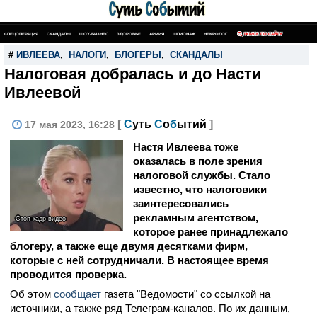
СПЕЦОПЕРАЦИЯ
СКАНДАЛЫ
ШОУ-БИЗНЕС
ЗДОРОВЬЕ
АРМИЯ
ШПИОНАЖ
НЕКРОЛОГ
ПОИСК ПО САЙТУ
#
ИВЛЕЕВА
,
НАЛОГИ
,
БЛОГЕРЫ
,
СКАНДАЛЫ
Налоговая добралась и до Насти
Ивлеевой
[
С
уть
С
о
б
ытий
]
17 мая 2023, 16:28
Настя Ивлеева тоже
оказалась в поле зрения
налоговой службы. Стало
известно, что налоговики
заинтересовались
рекламным агентством,
Стоп-кадр видео
которое ранее принадлежало
блогеру, а также еще двумя десятками фирм,
которые с ней сотрудничали. В настоящее время
проводится проверка.
Об этом
сообщает
газета "Ведомости" со ссылкой на
источники, а также ряд Телеграм-каналов. По их данным,