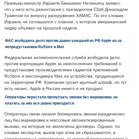
Премьер-министр Израиля Биньямин Нетаньяху заявил,
что у него есть разногласия с президентом США Дональдом
Трампом по вопросу разоружения ХАМАС. По его словам,
Израиль не соглашался с планом, о котором американский
лидер объявил на прошлой неделе.
ФАС возбудила дело против давно ушедшей из РФ Apple из-за
непредустановки RuStore и Max
Федеральная антимонопольная служба возбудила дело
против корпорации Apple за неисполнения требований о
предустановке производителями гаджетов приложений
RuStore и мессенджера Max на устройства, продающиеся
на территории РФ. Компании грозит крупный штраф, но тут
есть нюанс: Apple в России ничего и не продает.
Операторы перестали пропускать звонки без маркировки, но
платить за них все равно приходится
Операторы связи начали блокировать звонки юридических
лиц без маркировки и массовые автоматизированные
вызовы, на которые не заключены договоры. Однако, по
словам экспертов, вызов при этом не сбрасывается, а
переводится на автоответчик, за который взимается плата с