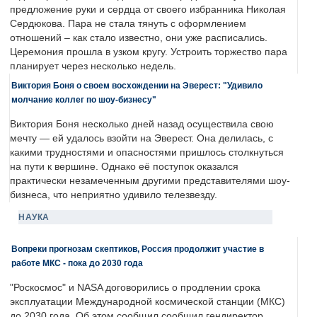
предложение руки и сердца от своего избранника Николая
Сердюкова. Пара не стала тянуть с оформлением
отношений – как стало известно, они уже расписались.
Церемония прошла в узком кругу. Устроить торжество пара
планирует через несколько недель.
Виктория Боня о своем восхождении на Эверест: "Удивило
молчание коллег по шоу-бизнесу"
Виктория Боня несколько дней назад осуществила свою
мечту — ей удалось взойти на Эверест. Она делилась, с
какими трудностями и опасностями пришлось столкнуться
на пути к вершине. Однако её поступок оказался
практически незамеченным другими представителями шоу-
бизнеса, что неприятно удивило телезвезду.
НАУКА
Вопреки прогнозам скептиков, Россия продолжит участие в
работе МКС - пока до 2030 года
"Роскосмос" и NASA договорились о продлении срока
эксплуатации Международной космической станции (МКС)
до 2030 года. Об этом сообщил сообщил гендиректор