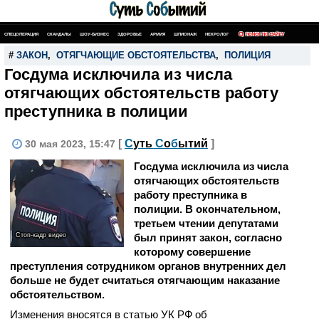
СПЕЦОПЕРАЦИЯ
СКАНДАЛЫ
ШОУ-БИЗНЕС
ЗДОРОВЬЕ
АРМИЯ
ШПИОНАЖ
НЕКРОЛОГ
ПОИСК ПО САЙТУ
#
ЗАКОН
,
ОТЯГЧАЮЩИЕ ОБСТОЯТЕЛЬСТВА
,
ПОЛИЦИЯ
Госдума исключила из числа
отягчающих обстоятельств работу
преступника в полиции
[
С
уть
С
о
б
ытий
]
30 мая 2023, 15:47
Госдума исключила из числа
отягчающих обстоятельств
работу преступника в
полиции. В окончательном,
третьем чтении депутатами
Стоп-кадр видео
был принят закон, согласно
которому совершение
преступления сотрудником органов внутренних дел
больше не будет считаться отягчающим наказание
обстоятельством.
Изменения вносятся в статью УК РФ об