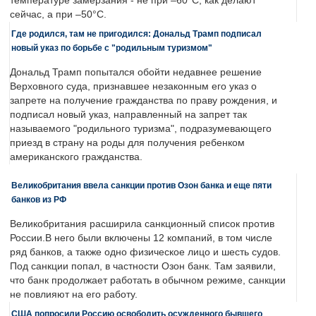
температуре замерзания - не при –60°C, как делают
сейчас, а при –50°C.
Где родился, там не пригодился: Дональд Трамп подписал
новый указ по борьбе с "родильным туризмом"
Дональд Трамп попытался обойти недавнее решение
Верховного суда, признавшее незаконным его указ о
запрете на получение гражданства по праву рождения, и
подписал новый указ, направленный на запрет так
называемого "родильного туризма", подразумевающего
приезд в страну на роды для получения ребенком
американского гражданства.
Великобритания ввела санкции против Озон банка и еще пяти
банков из РФ
Великобритания расширила санкционный список против
России.В него были включены 12 компаний, в том числе
ряд банков, а также одно физическое лицо и шесть судов.
Под санкции попал, в частности Озон банк. Там заявили,
что банк продолжает работать в обычном режиме, санкции
не повлияют на его работу.
США попросили Россию освободить осужденного бывшего