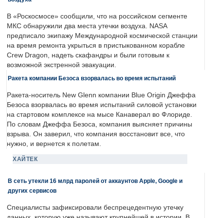
В «Роскосмосе» сообщили, что на российском сегменте
МКС обнаружили два места утечки воздуха. NASA
предписало экипажу Международной космической станции
на время ремонта укрыться в пристыкованном корабле
Crew Dragon, надеть скафандры и были готовым к
возможной экстренной эвакуации.
Ракета компании Безоса взорвалась во время испытаний
Ракета-носитель New Glenn компании Blue Origin Джеффа
Безоса взорвалась во время испытаний силовой установки
на стартовом комплексе на мысе Канаверал во Флориде.
По словам Джеффа Безоса, компания выясняет причины
взрыва. Он заверил, что компания восстановит все, что
нужно, и вернется к полетам.
ХАЙТЕК
В сеть утекли 16 млрд паролей от аккаунтов Apple, Google и
других сервисов
Специалисты зафиксировали беспрецедентную утечку
данных, которую уже называют крупнейшей в истории. В