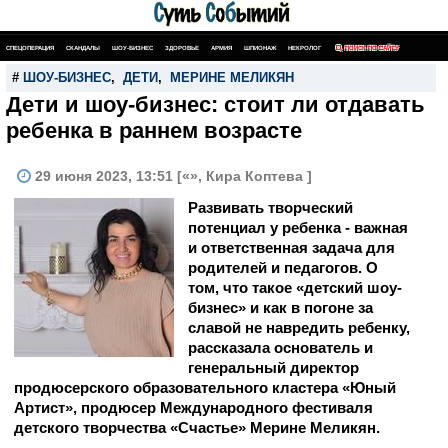
СПЕЦОПЕРАЦИЯ
СКАНДАЛЫ
ШОУ-БИЗНЕС
ЗДОРОВЬЕ
АРМИЯ
ШПИОНАЖ
НЕКРОЛОГ
ПОИСК ПО САЙТУ
#
ШОУ-БИЗНЕС
,
ДЕТИ
,
МЕРИНЕ МЕЛИКЯН
Дети и шоу-бизнес: стоит ли отдавать
ребенка в раннем возрасте
29 июня 2023, 13:51 [«», Кира Коптева ]
Развивать творческий
потенциал у ребенка - важная
и ответственная задача для
родителей и педагогов. О
том, что такое «детский шоу-
бизнес» и как в погоне за
славой не навредить ребенку,
рассказала основатель и
генеральный директор
продюсерского образовательного кластера «Юный
Артист», продюсер Международного фестиваля
детского творчества «Счастье» Мерине Меликян.