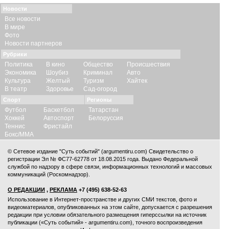
Новости
Все новости
В мире
Фото
Новости партнеров
Рубрики
Политика
В кино
Общество
Происшествия
Экономика
Шоубиз
Криминал
Авто
Культура
Желтый
Туризм
Хайтек
В театр
Здоровье
Сад-огород
Спорт
Регионы
Футбол
Баскетбол
Татарстан
Хоккей
Автоспорт
Белоруссия
Теннис
Фристайл
Бокс/ММА
© Сетевое издание "Суть событий" (argumentiru.com) Свидетельство о
регистрации Эл № ФС77-62778 от 18.08.2015 года. Выдано Федеральной
службой по надзору в сфере связи, информационных технологий и массовых
коммуникаций (Роскомнадзор).
О РЕДАКЦИИ
,
РЕКЛАМА
+7 (495) 638-52-63
Использование в Интернет-пространстве и других СМИ текстов, фото и
видеоматериалов, опубликованных на этом сайте, допускается с
разрешения
редакции
при условии обязательного размещения гиперссылки на источник
публикации («Суть событий» - argumentiru.com), точного воспроизведения