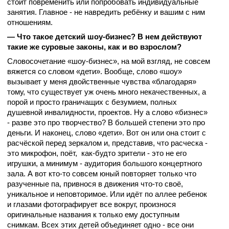
стоит повременить или попробовать индивидуальные
занятия. Главное - не навредить ребёнку и вашим с ним
отношениям.
— Что такое детский шоу-бизнес? В нем действуют
такие же суровые законы, как и во взрослом?
Словосочетание «шоу-бизнес», на мой взгляд, не совсем
вяжется со словом «дети». Вообще, слово «шоу»
вызывает у меня двойственные чувства «благодаря»
тому, что существует уж очень много некачественных, а
порой и просто граничащих с безумием, полных
душевной инвалидности, проектов. Ну а слово «бизнес»
- разве это про творчество? В большей степени это про
деньги. И наконец, слово «дети». Вот он или она стоит с
расчёской перед зеркалом и, представив, что расческа -
это микрофон, поёт, как-будто зрители - это не его
игрушки, а минимум - аудитория большого концертного
зала. А вот кто-то совсем юный повторяет только что
разученные па, привнося в движения что-то своё,
уникальное и неповторимое. Или идёт по аллее ребенок
и глазами фотографирует все вокруг, произнося
оригинальные названия к только ему доступным
снимкам. Всех этих детей объединяет одно - все они