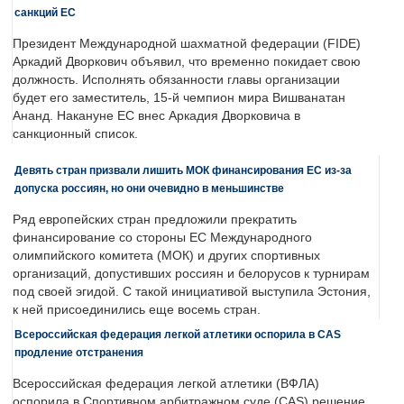
санкций ЕС
Президент Международной шахматной федерации (FIDE)
Аркадий Дворкович объявил, что временно покидает свою
должность. Исполнять обязанности главы организации
будет его заместитель, 15-й чемпион мира Вишванатан
Ананд. Накануне ЕС внес Аркадия Дворковича в
санкционный список.
Девять стран призвали лишить МОК финансирования ЕС из-за
допуска россиян, но они очевидно в меньшинстве
Ряд европейских стран предложили прекратить
финансирование со стороны ЕС Международного
олимпийского комитета (МОК) и других спортивных
организаций, допустивших россиян и белорусов к турнирам
под своей эгидой. С такой инициативой выступила Эстония,
к ней присоединились еще восемь стран.
Всероссийская федерация легкой атлетики оспорила в CAS
продление отстранения
Всероссийская федерация легкой атлетики (ВФЛА)
оспорила в Спортивном арбитражном суде (CAS) решение