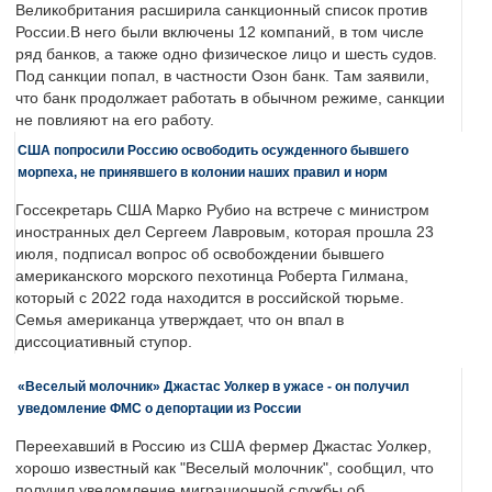
Великобритания расширила санкционный список против
России.В него были включены 12 компаний, в том числе
ряд банков, а также одно физическое лицо и шесть судов.
Под санкции попал, в частности Озон банк. Там заявили,
что банк продолжает работать в обычном режиме, санкции
не повлияют на его работу.
США попросили Россию освободить осужденного бывшего
морпеха, не принявшего в колонии наших правил и норм
Госсекретарь США Марко Рубио на встрече с министром
иностранных дел Сергеем Лавровым, которая прошла 23
июля, подписал вопрос об освобождении бывшего
американского морского пехотинца Роберта Гилмана,
который с 2022 года находится в российской тюрьме.
Семья американца утверждает, что он впал в
диссоциативный ступор.
«Веселый молочник» Джастас Уолкер в ужасе - он получил
уведомление ФМС о депортации из России
Переехавший в Россию из США фермер Джастас Уолкер,
хорошо известный как "Веселый молочник", сообщил, что
получил уведомление миграционной службы об