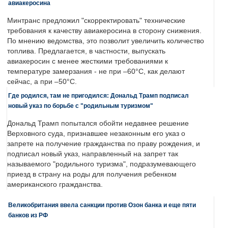
авиакеросина
Минтранс предложил "скорректировать" технические
требования к качеству авиакеросина в сторону снижения.
По мнению ведомства, это позволит увеличить количество
топлива. Предлагается, в частности, выпускать
авиакеросин с менее жесткими требованиями к
температуре замерзания - не при –60°C, как делают
сейчас, а при –50°C.
Где родился, там не пригодился: Дональд Трамп подписал
новый указ по борьбе с "родильным туризмом"
Дональд Трамп попытался обойти недавнее решение
Верховного суда, признавшее незаконным его указ о
запрете на получение гражданства по праву рождения, и
подписал новый указ, направленный на запрет так
называемого "родильного туризма", подразумевающего
приезд в страну на роды для получения ребенком
американского гражданства.
Великобритания ввела санкции против Озон банка и еще пяти
банков из РФ