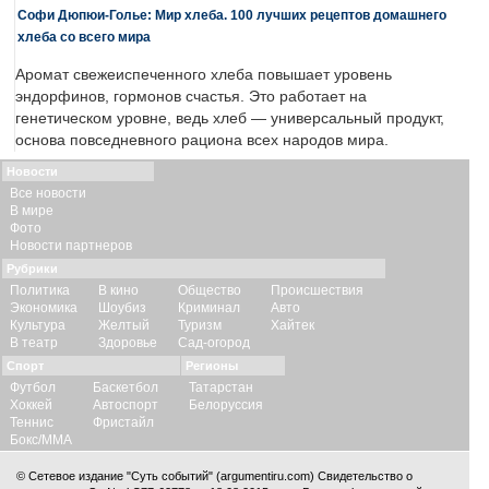
Софи Дюпюи-Голье: Мир хлеба. 100 лучших рецептов домашнего
хлеба со всего мира
Аромат свежеиспеченного хлеба повышает уровень
эндорфинов, гормонов счастья. Это работает на
генетическом уровне, ведь хлеб — универсальный продукт,
основа повседневного рациона всех народов мира.
Новости
Все новости
В мире
Фото
Новости партнеров
Рубрики
Политика
В кино
Общество
Происшествия
Экономика
Шоубиз
Криминал
Авто
Культура
Желтый
Туризм
Хайтек
В театр
Здоровье
Сад-огород
Спорт
Регионы
Футбол
Баскетбол
Татарстан
Хоккей
Автоспорт
Белоруссия
Теннис
Фристайл
Бокс/ММА
© Сетевое издание "Суть событий" (argumentiru.com) Свидетельство о