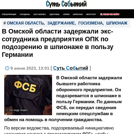
СПЕЦОПЕРАЦИЯ
СКАНДАЛЫ
ШОУ-БИЗНЕС
ЗДОРОВЬЕ
АРМИЯ
ШПИОНАЖ
НЕКРОЛОГ
ПОИСК ПО САЙТУ
#
ОМСКАЯ ОБЛАСТЬ
,
ЗАДЕРЖАНИЕ
,
ГОСИЗМЕНА
,
ШПИОНАЖ
В Омской области задержали экс-
сотрудника предприятия ОПК по
подозрению в шпионаже в пользу
Германии
[
С
уть
С
о
б
ытий
]
9 июня 2023, 13:01
В Омской области задержали
бывшего работника
оборонного предприятия. Он
подозревается в шпионаже в
пользу Германии. По данным
ФСБ, он передал сведения
Стоп-кадр видео
немецким спецслужбам в
обмен на помощь в получении гражданства.
По версии ведомства, подозреваемый «инициативно
установил контакт с представителем ФРГ», чтобы