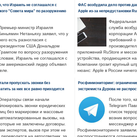
, что Израиль не соглашался с
ФАС возбудила дело против да
кого "Совета мира" по разоружению
Apple из-за непредустановки Ru
Федеральная
Премьер-министр Израиля
служба возбу
Биньямин Нетаньяху заявил, что у
корпорации A
него есть разногласия с
требований о
президентом США Дональдом
производител
Трампом по вопросу разоружения
приложений RuStore и месс
словам, Израиль не соглашался с
устройства, продающиеся на
ром американский лидер объявил
Компании грозит крупный штр
еле.
нюанс: Apple в России ничего
али пропускать звонки без
Росфинмониторинг: ограничения
латить за них все равно приходится
экстремиста Дурова не распрос
Операторы связи начали
После того, к
блокировать звонки юридических
Telegram Пав
лиц без маркировки и массовые
список террор
автоматизированные вызовы, на
возник вопрос
которые не заключены договоры.
мессенджер и
ам экспертов, вызов при этом не
Росфинмониторинге заявили, 
 переводится на автоответчик, за
распространяются ограничени