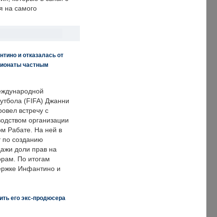
я на самого
нтино и отказалась от
пионаты частным
еждународной
тбола (FIFA) Джанни
овел встречу с
одством организации
м Рабате. На ней в
т по созданию
дажи доли прав на
рам. По итогам
держке Инфантино и
ить его экс-продюсера