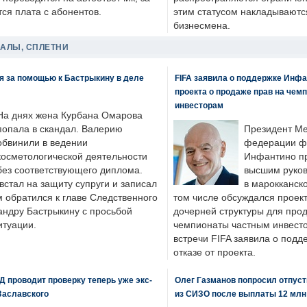
ся плата с абонентов.
этим статусом накладываютс
бизнесмена.
ДАЛЫ, СПЛЕТНИ
я за помощью к Бастрыкину в деле
FIFA заявила о поддержке Инфа
проекта о продаже прав на чем
инвесторам
На днях жена Курбана Омарова
попала в скандал. Валерию
Президент М
обвинили в ведении
федерации фу
косметологической деятельности
Инфантино пр
без соответствующего диплома.
высшим руков
стал на защиту супруги и записал
в марокканско
м обратился к главе Следственного
том числе обсуждался проек
андру Бастрыкину с просьбой
дочерней структуры для про
итуации.
чемпионаты частным инвесто
встречи FIFA заявила о под
отказе от проекта.
 проводит проверку теперь уже экс-
Олег Газманов попросил отпуст
Заславского
из СИЗО после выплаты 12 млн