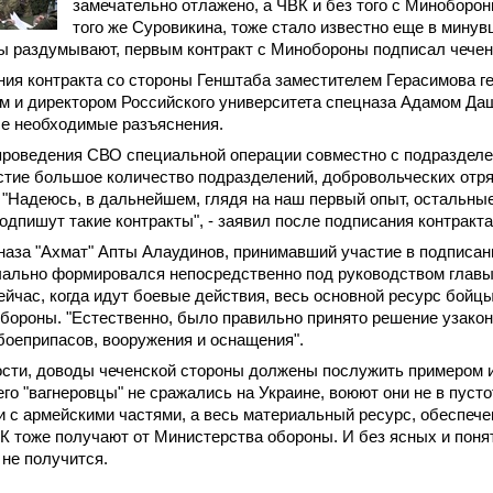
замечательно отлажено, а ЧВК и без того с Миноборон
того же Суровикина, тоже стало известно еще в мину
ы раздумывают, первым контракт с Минобороны подписал чечен
ия контракта со стороны Генштаба заместителем Герасимова г
м и директором Российского университета спецназа Адамом Д
се необходимые разъяснения.
 проведения СВО специальной операции совместно с подраздел
тие большое количество подразделений, добровольческих отря
"Надеюсь, в дальнейшем, глядя на наш первый опыт, остальны
одпишут такие контракты", - заявил после подписания контракта
аза "Ахмат" Апты Алаудинов, принимавший участие в подписани
ачально формировался непосредственно под руководством главы
ейчас, когда идут боевые действия, весь основной ресурс бойц
бороны. "Естественно, было правильно принято решение узако
 боеприпасов, вооружения и оснащения".
сти, доводы чеченской стороны должены послужить примером и
его "вагнеровцы" не сражались на Украине, воюют они не в пустот
 с армейскими частями, а весь материальный ресурс, обеспече
 тоже получают от Министерства обороны. И без ясных и поня
 не получится.