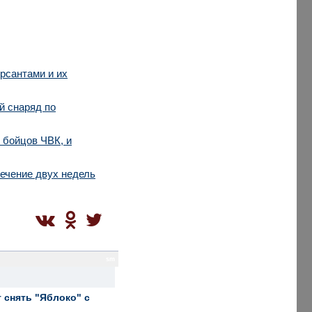
рсантами и их
й снаряд по
 бойцов ЧВК, и
течение двух недель
sm
 снять "Яблоко" с