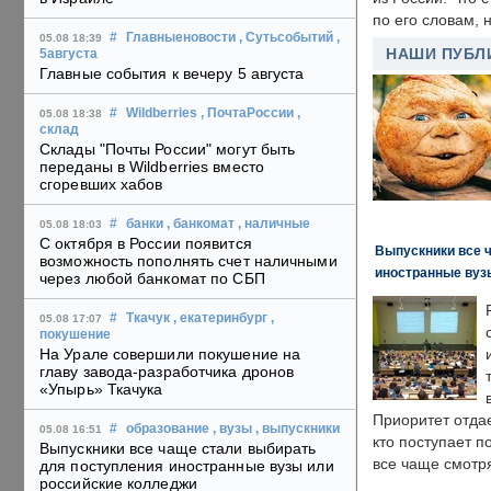
по его словам, н
#
Главныеновости
, Сутьсобытий
,
05.08 18:39
НАШИ ПУБЛ
5августа
Главные события к вечеру 5 августа
#
Wildberries
, ПочтаРоссии
,
05.08 18:38
склад
Склады "Почты России" могут быть
переданы в Wildberries вместо
сгоревших хабов
#
банки
, банкомат
, наличные
05.08 18:03
С октября в России появится
Выпускники все 
возможность пополнять счет наличными
иностранные вуз
через любой банкомат по СБП
#
Ткачук
, екатеринбург
,
05.08 17:07
покушение
На Урале совершили покушение на
главу завода-разработчика дронов
«Упырь» Ткачука
Приоритет отда
#
образование
, вузы
, выпускники
05.08 16:51
кто поступает п
Выпускники все чаще стали выбирать
все чаще смотря
для поступления иностранные вузы или
российские колледжи