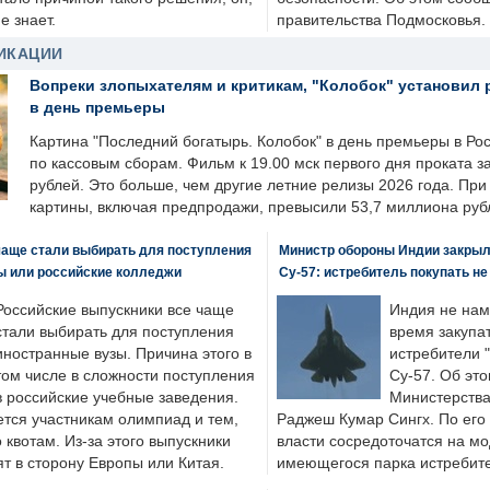
е знает.
правительства Подмосковья.
ИКАЦИИ
Вопреки злопыхателям и критикам, "Колобок" установил 
в день премьеры
Картина "Последний богатырь. Колобок" в день премьеры в Ро
по кассовым сборам. Фильм к 19.00 мск первого дня проката 
рублей. Это больше, чем другие летние релизы 2026 года. Пр
картины, включая предпродажи, превысили 53,7 миллиона руб
чаще стали выбирать для поступления
Министр обороны Индии закрыл
ы или российские колледжи
Су-57: истребитель покупать н
Российские выпускники все чаще
Индия не нам
стали выбирать для поступления
время закупа
иностранные вузы. Причина этого в
истребители "
том числе в сложности поступления
Су-57. Об это
в российские учебные заведения.
Министерства
ется участникам олимпиад и тем,
Раджеш Кумар Сингх. По его
о квотам. Из-за этого выпускники
власти сосредоточатся на м
т в сторону Европы или Китая.
имеющегося парка истребит