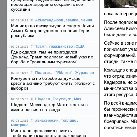
пообещал аграриям сохранить все
субсидии
пока вагнеровц
#
АхматКадыров
, звание
, Чечня
07.08 18:16
После подписан
Министр по физкультуре и спорту Чечни
Алексеем Кимо
Ахмат Кадыров удостоен звания Героя
были даны и в
республики
Сейчас в зоне
#
Трамп
, гражданство
, США
07.08 16:29
принимают учас
Где родился, там не пригодился:
формирований. 
Дональд Трамп подписал новый указ по
отряды также п
борьбе с "родильным туризмом"
Командир спецн
#
Политика
, "Яблоко"
, Журавлев
07.08 16:15
что отряд изн
Конкуренты по борьбе за думские
Кадырова, но с
кресла активно требуют снять "Яблоко" с
министерства о
выборов
этого ресурса,
#
Шадаев
, Госуслуги
, Max
07.08 15:43
По всей видимо
Шадаев: Мессенджер Max остается в
бы героически 
жизни россиян навсегда
взаимодействии
боеприпасы ЧВК
#
авиакеросин
, топливо
,
07.08 13:19
минтранс
обойтись никак
Минтранс предложил снизить
требования к качеству авиакеросина