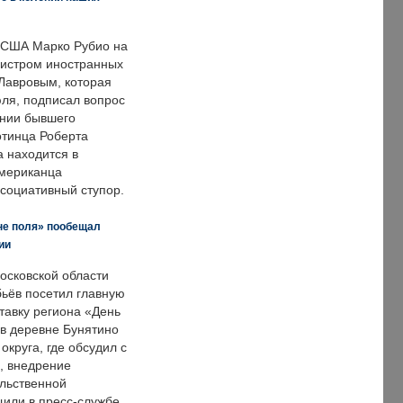
 США Марко Рубио на
нистром иностранных
Лавровым, которая
ля, подписал вопрос
нии бывшего
отинца Роберта
а находится в
американца
ссоциативный ступор.
не поля» пообещал
ии
осковской области
ьёв посетил главную
тавку региона «День
 в деревне Бунятино
округа, где обсудил с
, внедрение
ольственной
щили в пресс-службе