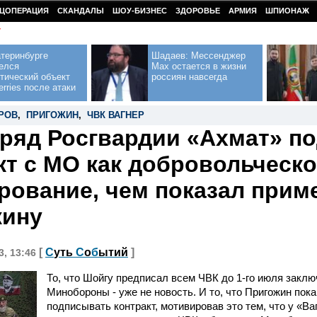
ЦОПЕРАЦИЯ
СКАНДАЛЫ
ШОУ-БИЗНЕС
ЗДОРОВЬЕ
АРМИЯ
ШПИОНАЖ
У
теринбурге
Шадаев: Мессенджер
елся
Max остается в жизни
тический объект
россиян навсегда
erries после атаки
РОВ
,
ПРИГОЖИН
,
ЧВК ВАГНЕР
ряд Росгвардии «Ахмат» п
кт с МО как добровольческ
ование, чем показал прим
жину
[
С
уть
С
о
б
ытий
]
3, 13:46
То, что Шойгу предписал всем ЧВК до 1-го июля заклю
Минобороны - уже не новость. И то, что Пригожин пок
подписывать контракт, мотивировав это тем, что у «Ва