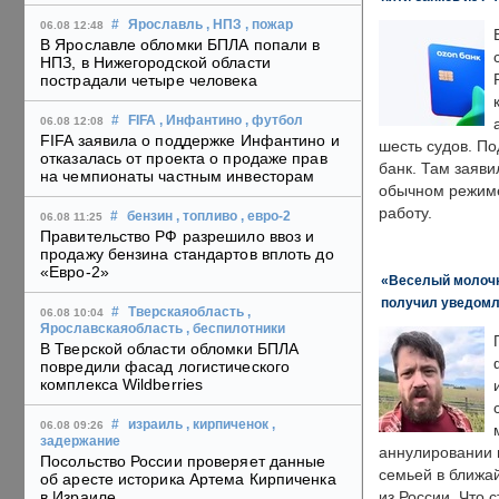
#
Ярославль
, НПЗ
, пожар
06.08 12:48
В Ярославле обломки БПЛА попали в
НПЗ, в Нижегородской области
пострадали четыре человека
#
FIFA
, Инфантино
, футбол
06.08 12:08
FIFA заявила о поддержке Инфантино и
шесть судов. По
отказалась от проекта о продаже прав
банк. Там заяви
на чемпионаты частным инвесторам
обычном режиме
работу.
#
бензин
, топливо
, евро-2
06.08 11:25
Правительство РФ разрешило ввоз и
продажу бензина стандартов вплоть до
«Евро-2»
«Веселый молочни
получил уведомл
#
Тверскаяобласть
,
06.08 10:04
Ярославскаяобласть
, беспилотники
В Тверской области обломки БПЛА
повредили фасад логистического
комплекса Wildberries
#
израиль
, кирпиченок
,
06.08 09:26
задержание
аннулировании в
Посольство России проверяет данные
семьей в ближа
об аресте историка Артема Кирпиченка
в Израиле
из России. Что 