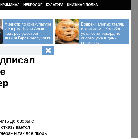
КРИМИНАЛ
НЕКРОЛОГ
КУЛЬТУРА
КНИЖНАЯ ПОЛКА
Министр по физкультуре
Вопреки злопыхателям
и спорту Чечни Ахмат
и критикам, "Колобок"
Кадыров удостоен
установил рекорд по
звания Героя республики
сборам уже в день
премьеры
одписал
ое
ер
чить договоры с
а отказывается
гнера» и так все якобы