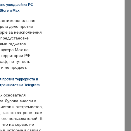
вно ушедшей из РФ
Store и Max
 антимонопольная
дила дело против
pple за неисполнения
 предустановке
ями гаджетов
енджера Max на
 территории РФ.
аф, но тут есть
 и не продает.
 против террориста и
траняются на Telegram
ак основателя
ла Дурова внесли в
истов и экстремистов,
, как это затронет сам
 его пользователей. В
что на сервис не
я, которые в связи с