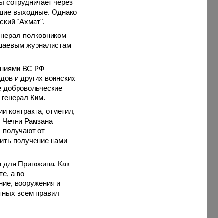
ы сотрудничает через
вшие выходные. Однако
ский "Ахмат".
енерал-полковником
ашаевым журналистам
ениями ВС РФ
дов и других воинских
е добровольческие
 генерал Ким.
и контракта, отметил,
 Чечни Рамзана
ы получают от
нить получение нами
 для Пригожина. Как
е, а во
ние, вооружения и
тных всем правил