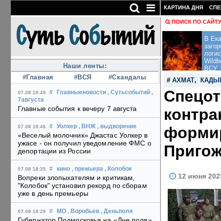
КАРТИНА ДНЯ
СПЕ
ПОИСК ПО САЙТ
В Ека
загор
логис
Wildb
Наши ленты:
ВСУ
#Главная
#ВСЯ
#Скандалы
#
АХМАТ
,
КАДЫ
Спецот
#
Главныеновости
, Сутьсобытий
,
07.08 18:49
7августа
Главные события к вечеру 7 августа
контра
#
Уолкер
, ВНЖ
, выдворение
формир
07.08 18:46
«Веселый молочник» Джастас Уолкер в
ужасе - он получил уведомление ФМС о
Приго
депортации из России
#
кино
, премьера
, Колобок
07.08 18:35
12 июня 202
Вопреки злопыхателям и критикам,
"Колобок" установил рекорд по сборам
уже в день премьеры
#
МО
, Воробьев
, Деньполя
07.08 18:29
Губернатор Подмосковья на «Дне поля»