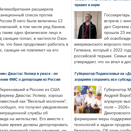
правил и норм
Великобритания расширила
санкционный список против
Госсекретарь
России.В него были включены 12
встрече с ми
компаний, в том числе ряд банков,
дел Сергеем 
а также одно физическое лицо и
прошла 23 ию
д санкции попал, в частности Озон
об освобожде
ли, что банк продолжает работать в
американского морского пех
, санкции не повлияют на его
Гилмана, который с 2022 год
российской тюрьме. Семья 
утверждает, что он впал в ди
к» Джастас Уолкер в ужасе - он
Губернатор Подмосковья на «Д
ение ФМС о депортации из России
аграриям сохранить все субсид
Переехавший в Россию из США
Губернатор М
фермер Джастас Уолкер, хорошо
Андрей Вороб
известный как "Веселый молочник",
аграрную выс
сообщил, что получил уведомление
поля – 2026»
миграционной службы об
Дмитровского 
ида на жительство. Его вместе с
фермерами меры поддержки
йшее время должны депортировать
технологий и задачи продов
стало причиной такого решения, он,
безопасности. Об этом сооб