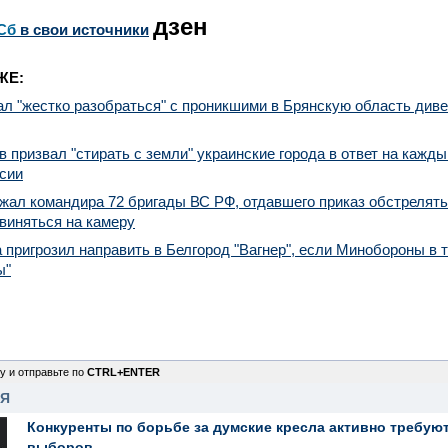
дзен
Сб
в свои источники
ЖЕ:
л "жестко разобраться" с проникшими в Брянскую область диве
 призвал "стирать с земли" украинские города в ответ на кажды
сии
жал командира 72 бригады ВС РФ, отдавшего приказ обстрелять
звиняться на камеру
 пригрозил направить в Белгород "Вагнер", если Минобороны в 
ы"
у и отправьте по
CTRL+ENTER
НЯ
Конкуренты по борьбе за думские кресла активно требуют
выборов