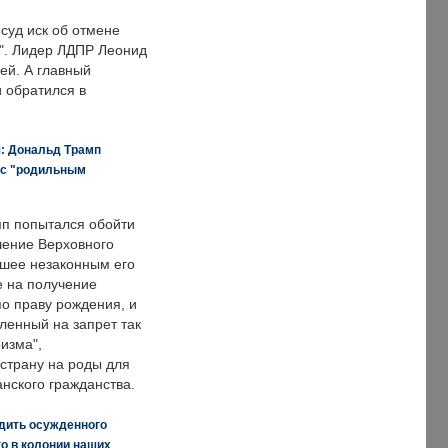
суд иск об отмене
о". Лидер ЛДПР Леонид
ей. А главный
и обратился в
я: Дональд Трамп
 с "родильным
п попытался обойти
ение Верховного
вшее незаконным его
е на получение
по праву рождения, и
ленный на запрет так
изма",
страну на роды для
нского гражданства.
дить осужденного
о в колонии наших