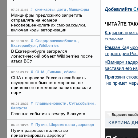
Добавляйте
C
#
сим-карты
, дети
, Минцифры
07.08 11:49
Минцифры предложило запретить
отправлять на номера
ЧИТАЙТЕ ТАК
несовершеннолетних смс-рассылки,
включая коды авторизации
Кадыров призва
семьями
#
Свердловскаяобласть
,
07.08 10:39
Екатеринбург
, Wildberries
Рамзан Кадыров
В Екатеринбурге загорелся
территории Рос
логистический объект Wildberries после
атаки ВСУ
«Вагнер» задер
заставил его и
#
США
, Гилман
, обмен
07.08 09:27
Пригожин снова
США попросили Россию освободить
осужденного бывшего морпеха, не
"не примет мер
принявшего в колонии наших правил и
норм
#
Главныеновости
, Сутьсобытий
,
06.08 18:33
6августа
Главные события к вечеру 6 августа
75
Выделите ошибк
КАРТИНА Д
#
Путин
, Шереметьево
, аэропорт
06.08 18:25
Путин разрешил полностью
приватизировать аэропорт