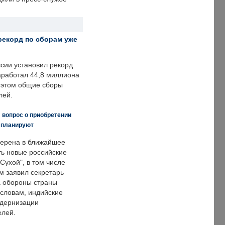
рекорд по сборам уже
ссии установил рекорд
заработал 44,8 миллиона
и этом общие сборы
лей.
 вопрос о приобретении
е планируют
ерена в ближайшее
ть новые российские
Сухой", в том числе
м заявил секретарь
 обороны страны
 словам, индийские
одернизации
елей.