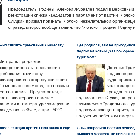
Председатель "Родины" Алексей Журавлев подал в Верховный 
регистрации списка кандидатов в парламент от партии "Яблок
Слуцкий призвал признать "Яблоко" нежелательной организаци
справедливорос вообще заявил, что "Яблоко" продает Родину 
ил снизить требования к качеству
Где родился, там не пригодилс
подписал новый указ по борьбе
туризмом"
Минтранс предложил
"скорректировать" технические
Дональд Трам
требования к качеству
недавнее реш
авиакеросина в сторону снижения.
суда, призна
По мнению ведомства, это позволит
указ о запрет
ество топлива. Предлагается, в
гражданства 
скать авиакеросин с менее
подписал новый указ, направ
ваниями к температуре замерзания
называемого "родильного тур
 как делают сейчас, а при –50°C.
подразумевающего приезд в 
получения ребенком америка
вела санкции против Озон банка и еще
США попросили Россию освобо
Ф
бывшего морпеха, не принявшег