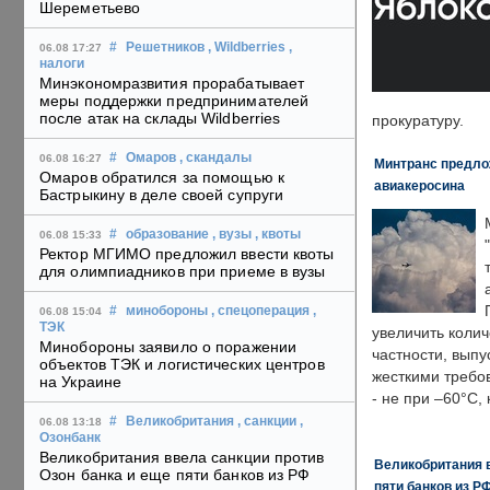
Шереметьево
#
Решетников
, Wildberries
,
06.08 17:27
налоги
Минэкономразвития прорабатывает
меры поддержки предпринимателей
после атак на склады Wildberries
прокуратуру.
#
Омаров
, скандалы
06.08 16:27
Минтранс предлож
Омаров обратился за помощью к
авиакеросина
Бастрыкину в деле своей супруги
#
образование
, вузы
, квоты
06.08 15:33
Ректор МГИМО предложил ввести квоты
для олимпиадников при приеме в вузы
#
минобороны
, спецоперация
,
06.08 15:04
ТЭК
увеличить колич
Минобороны заявило о поражении
частности, выпу
объектов ТЭК и логистических центров
жесткими требо
на Украине
- не при –60°C,
#
Великобритания
, санкции
,
06.08 13:18
Озонбанк
Великобритания ввела санкции против
Великобритания в
Озон банка и еще пяти банков из РФ
пяти банков из Р