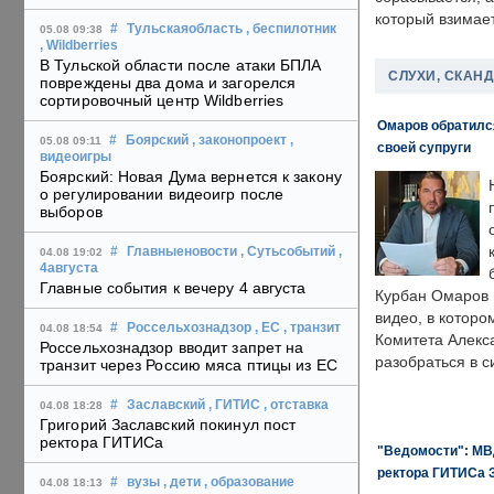
который взимает
#
Тульскаяобласть
, беспилотник
05.08 09:38
, Wildberries
В Тульской области после атаки БПЛА
СЛУХИ, СКАН
повреждены два дома и загорелся
сортировочный центр Wildberries
Омаров обратилс
#
Боярский
, законопроект
,
05.08 09:11
своей супруги
видеоигры
Боярский: Новая Дума вернется к закону
о регулировании видеоигр после
выборов
#
Главныеновости
, Сутьсобытий
,
04.08 19:02
4августа
Главные события к вечеру 4 августа
Курбан Омаров в
видео, в которо
#
Россельхознадзор
, ЕС
, транзит
04.08 18:54
Комитета Алекс
Россельхознадзор вводит запрет на
разобраться в с
транзит через Россию мяса птицы из ЕС
#
Заславский
, ГИТИС
, отставка
04.08 18:28
Григорий Заславский покинул пост
ректора ГИТИСа
"Ведомости": МВД
ректора ГИТИСа 
#
вузы
, дети
, образование
04.08 18:13