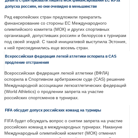
Девять стран призвали лишить МОК финансирования ЕС из-за
допуска россиян, но они очевидно в меньшинстве
Ряд европейских стран предложили прекратить
финансирование со стороны ЕС Международного
олимпийского комитета (МОК) и других спортивных
организаций, допустивших россиян и белорусов к турнирам
под своей эгидой. С такой инициативой выступила Эстония,
к ней присоединились еще восемь стран.
Всероссийская федерация легкой атлетики оспорила в CAS
продление отстранения
Всероссийская федерация легкой атлетики (ВФЛА)
оспорила в Спортивном арбитражном суде (CAS) решение
Международной ассоциации легкоатлетических федераций
(World Athletics) о продлении запрета на участие
российских спортсменов в турнирах.
FIFA обсудит допуск российских команд на турниры
FIFA будет обсуждать вопрос о снятии запрета на участие
российских команд в международных турнирах. Накануне
Международный олимпийский комитет (МОК) отменил