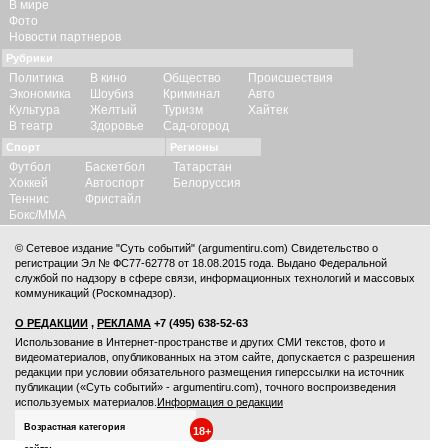
В мире
Фото
Новости партнеров
Рубрики
Политика
В кино
Общество
Происшествия
Экономика
Шоубиз
Криминал
Авто
Культура
Желтый
Туризм
Хайтек
В театр
Здоровье
Сад-огород
Спорт
Регионы
Футбол
Баскетбол
Татарстан
Хоккей
Автоспорт
Белоруссия
Теннис
Фристайл
Бокс/ММА
© Сетевое издание "Суть событий" (argumentiru.com) Свидетельство о
регистрации Эл № ФС77-62778 от 18.08.2015 года. Выдано Федеральной
службой по надзору в сфере связи, информационных технологий и массовых
коммуникаций (Роскомнадзор).
О РЕДАКЦИИ
,
РЕКЛАМА
+7 (495) 638-52-63
Использование в Интернет-пространстве и других СМИ текстов, фото и
видеоматериалов, опубликованных на этом сайте, допускается с
разрешения
редакции
при условии обязательного размещения гиперссылки на источник
публикации («Суть событий» - argumentiru.com), точного воспроизведения
используемых материалов.
Информация о редакции
Возрастная категория
18+