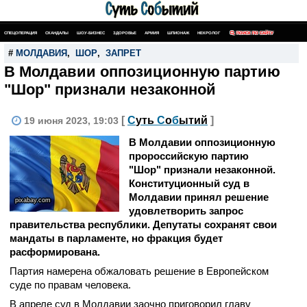
СПЕЦОПЕРАЦИЯ
СКАНДАЛЫ
ШОУ-БИЗНЕС
ЗДОРОВЬЕ
АРМИЯ
ШПИОНАЖ
НЕКРОЛОГ
ПОИСК ПО САЙТУ
#
МОЛДАВИЯ
,
ШОР
,
ЗАПРЕТ
В Молдавии оппозиционную партию
"Шор" признали незаконной
[
С
уть
С
о
б
ытий
]
19 июня 2023, 19:03
В Молдавии оппозиционную
пророссийскую партию
"Шор" признали незаконной.
Конституционный суд в
Молдавии принял решение
pixabay.com
удовлетворить запрос
правительства республики. Депутаты сохранят свои
мандаты в парламенте, но фракция будет
расформирована.
Партия намерена обжаловать решение в Европейском
суде по правам человека.
В апреле суд в Молдавии заочно приговорил главу