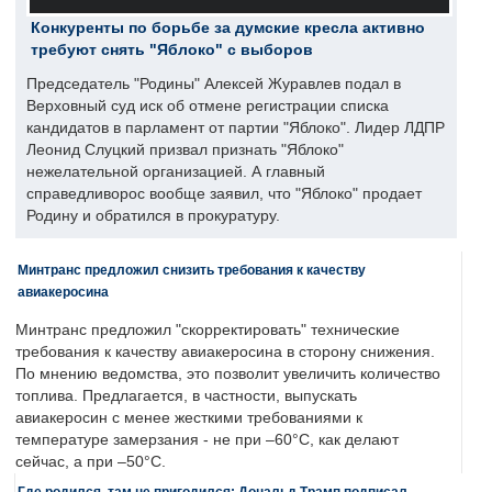
Конкуренты по борьбе за думские кресла активно
требуют снять "Яблоко" с выборов
Председатель "Родины" Алексей Журавлев подал в
Верховный суд иск об отмене регистрации списка
кандидатов в парламент от партии "Яблоко". Лидер ЛДПР
Леонид Слуцкий призвал признать "Яблоко"
нежелательной организацией. А главный
справедливорос вообще заявил, что "Яблоко" продает
Родину и обратился в прокуратуру.
Минтранс предложил снизить требования к качеству
авиакеросина
Минтранс предложил "скорректировать" технические
требования к качеству авиакеросина в сторону снижения.
По мнению ведомства, это позволит увеличить количество
топлива. Предлагается, в частности, выпускать
авиакеросин с менее жесткими требованиями к
температуре замерзания - не при –60°C, как делают
сейчас, а при –50°C.
Где родился, там не пригодился: Дональд Трамп подписал