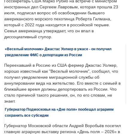
Госсекретарь США Марко Рубио на встрече с министром
иностранных дел Сергеем Лавровым, которая прошла 23
июля, подписал вопрос об освобождении бывшего
американского морского пехотинца Роберта Гилмана,
который с 2022 года находится в российской тюрьме.
Семья американца утверждает, что он впал в
диссоциативный ступор.
«Веселый молочник» Джастас Уолкер в ужасе - он получил
уведомление ФМС о депортации из России
Переехавший в Россию из США фермер Джастас Уолкер,
хорошо известный как "Веселый молочник", сообщил, что
получил уведомление миграционной службы об
аннулировании вида на жительство. Его вместе с семьей в
ближайшее время должны депортировать из России. Что
стало причиной такого решения, он, по его словам, не
знает.
Губернатор Подмосковья на «Дне поля» пообещал аграриям
сохранить все субсидии
Губернатор Московской области Андрей Воробьёв посетил
главную аграрную выставку региона «День поля – 2026» в