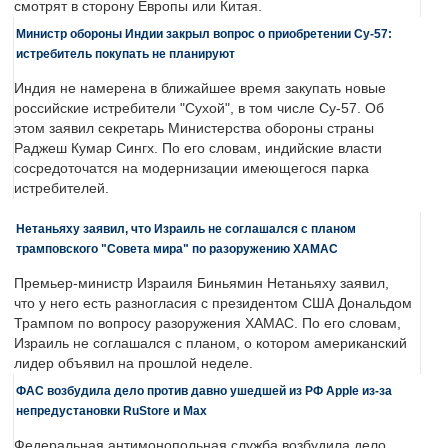
смотрят в сторону Европы или Китая.
Министр обороны Индии закрыл вопрос о приобретении Су-57:
истребитель покупать не планируют
Индия не намерена в ближайшее время закупать новые
российские истребители "Сухой", в том числе Су-57. Об
этом заявил секретарь Министерства обороны страны
Раджеш Кумар Сингх. По его словам, индийские власти
сосредоточатся на модернизации имеющегося парка
истребителей.
Нетаньяху заявил, что Израиль не соглашался с планом
трамповского "Совета мира" по разоружению ХАМАС
Премьер-министр Израиля Биньямин Нетаньяху заявил,
что у него есть разногласия с президентом США Дональдом
Трампом по вопросу разоружения ХАМАС. По его словам,
Израиль не соглашался с планом, о котором американский
лидер объявил на прошлой неделе.
ФАС возбудила дело против давно ушедшей из РФ Apple из-за
непредустановки RuStore и Max
Федеральная антимонопольная служба возбудила дело