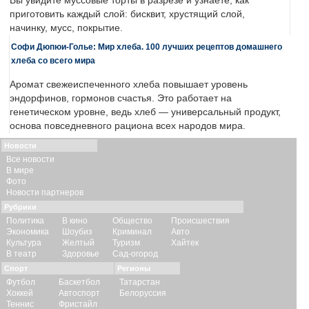
Вы увидите муссовые торты в разрезе и узнаете, как
приготовить каждый слой: бисквит, хрустящий слой,
начинку, мусс, покрытие.
Софи Дюпюи-Голье: Мир хлеба. 100 лучших рецептов домашнего
хлеба со всего мира
Аромат свежеиспеченного хлеба повышает уровень
эндорфинов, гормонов счастья. Это работает на
генетическом уровне, ведь хлеб — универсальный продукт,
основа повседневного рациона всех народов мира.
Новости
Все новости
В мире
Фото
Новости партнеров
Рубрики
Политика
В кино
Общество
Происшествия
Экономика
Шоубиз
Криминал
Авто
Культура
Желтый
Туризм
Хайтек
В театр
Здоровье
Сад-огород
Спорт
Регионы
Футбол
Баскетбол
Татарстан
Хоккей
Автоспорт
Белоруссия
Теннис
Фристайл