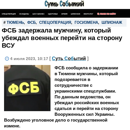
СПЕЦОПЕРАЦИЯ
СКАНДАЛЫ
ШОУ-БИЗНЕС
ЗДОРОВЬЕ
АРМИЯ
ШПИОНАЖ
НЕКРОЛОГ
ПОИСК ПО САЙТУ
#
ТЮМЕНЬ
,
ФСБ
,
СПЕЦОПЕРАЦИЯ
,
ГОСИЗМЕНА
,
ШПИОНАЖ
ФСБ задержала мужчину, который
убеждал военных перейти на сторону
ВСУ
[
С
уть
С
о
б
ытий
]
4 июля 2023, 10:17
ФСБ сообщила о задержании
в Тюмени мужчины, который
подозревается в
сотрудничестве с
украинскими спецслужбами.
По данным ведомства, он
убеждал российских военных
сдаться и перейти на сторону
Вооруженных сил Украины.
Возбуждено уголовное дело о государственной
измене.