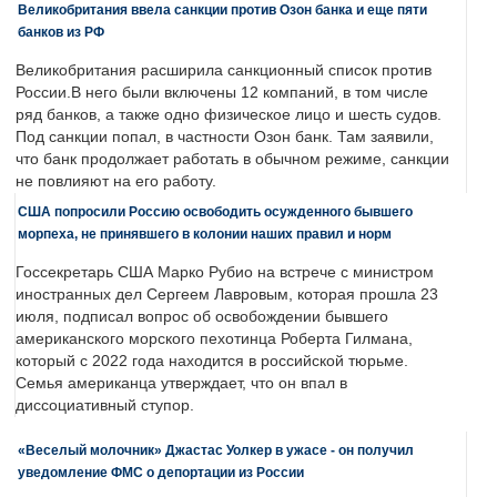
Великобритания ввела санкции против Озон банка и еще пяти
банков из РФ
Великобритания расширила санкционный список против
России.В него были включены 12 компаний, в том числе
ряд банков, а также одно физическое лицо и шесть судов.
Под санкции попал, в частности Озон банк. Там заявили,
что банк продолжает работать в обычном режиме, санкции
не повлияют на его работу.
США попросили Россию освободить осужденного бывшего
морпеха, не принявшего в колонии наших правил и норм
Госсекретарь США Марко Рубио на встрече с министром
иностранных дел Сергеем Лавровым, которая прошла 23
июля, подписал вопрос об освобождении бывшего
американского морского пехотинца Роберта Гилмана,
который с 2022 года находится в российской тюрьме.
Семья американца утверждает, что он впал в
диссоциативный ступор.
«Веселый молочник» Джастас Уолкер в ужасе - он получил
уведомление ФМС о депортации из России