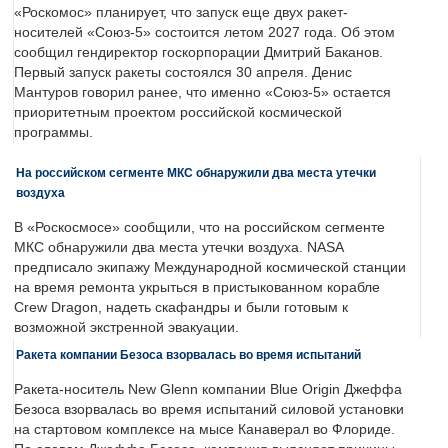
«Роскомос» планирует, что запуск еще двух ракет-
носителей «Союз-5» состоится летом 2027 года. Об этом
сообщил гендиректор госкорпорации Дмитрий Баканов.
Первый запуск ракеты состоялся 30 апреля. Денис
Мантуров говорил ранее, что именно «Союз-5» остается
приоритетным проектом российской космической
программы.
На российском сегменте МКС обнаружили два места утечки
воздуха
В «Роскосмосе» сообщили, что на российском сегменте
МКС обнаружили два места утечки воздуха. NASA
предписало экипажу Международной космической станции
на время ремонта укрыться в пристыкованном корабле
Crew Dragon, надеть скафандры и были готовым к
возможной экстренной эвакуации.
Ракета компании Безоса взорвалась во время испытаний
Ракета-носитель New Glenn компании Blue Origin Джеффа
Безоса взорвалась во время испытаний силовой установки
на стартовом комплексе на мысе Канаверал во Флориде.