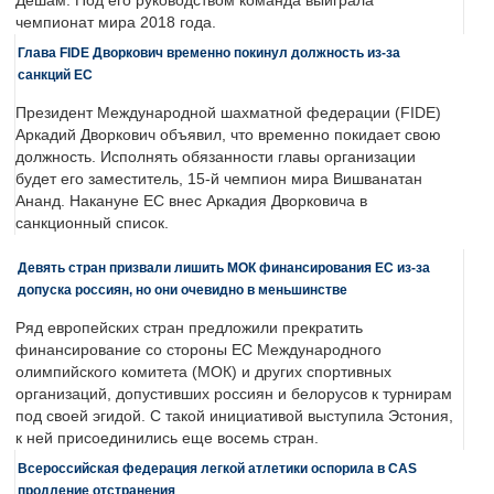
Дешам. Под его руководством команда выиграла
чемпионат мира 2018 года.
Глава FIDE Дворкович временно покинул должность из-за
санкций ЕС
Президент Международной шахматной федерации (FIDE)
Аркадий Дворкович объявил, что временно покидает свою
должность. Исполнять обязанности главы организации
будет его заместитель, 15-й чемпион мира Вишванатан
Ананд. Накануне ЕС внес Аркадия Дворковича в
санкционный список.
Девять стран призвали лишить МОК финансирования ЕС из-за
допуска россиян, но они очевидно в меньшинстве
Ряд европейских стран предложили прекратить
финансирование со стороны ЕС Международного
олимпийского комитета (МОК) и других спортивных
организаций, допустивших россиян и белорусов к турнирам
под своей эгидой. С такой инициативой выступила Эстония,
к ней присоединились еще восемь стран.
Всероссийская федерация легкой атлетики оспорила в CAS
продление отстранения