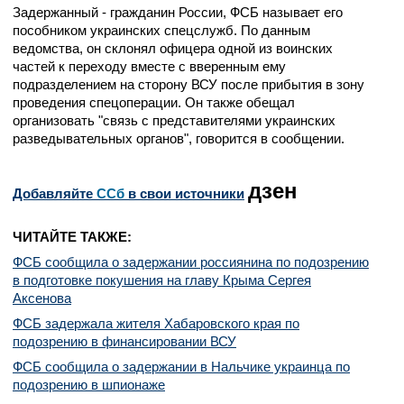
Задержанный - гражданин России, ФСБ называет его
пособником украинских спецслужб. По данным
ведомства, он склонял офицера одной из воинских
частей к переходу вместе с вверенным ему
подразделением на сторону ВСУ после прибытия в зону
проведения спецоперации. Он также обещал
организовать "связь с представителями украинских
разведывательных органов", говорится в сообщении.
дзен
Добавляйте
CСб
в свои источники
ЧИТАЙТЕ ТАКЖЕ:
ФСБ сообщила о задержании россиянина по подозрению
в подготовке покушения на главу Крыма Сергея
Аксенова
ФСБ задержала жителя Хабаровского края по
подозрению в финансировании ВСУ
ФСБ сообщила о задержании в Нальчике украинца по
подозрению в шпионаже