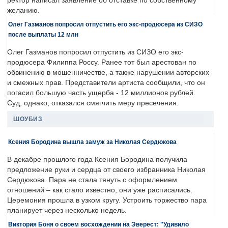
ректор написал заявление об отставке по собственному
желанию.
Олег Газманов попросил отпустить его экс-продюсера из СИЗО
после выплаты 12 млн
Олег Газманов попросил отпустить из СИЗО его экс-
продюсера Филиппа Россу. Ранее тот был арестован по
обвинению в мошенничестве, а также нарушении авторских
и смежных прав. Представители артиста сообщили, что он
погасил большую часть ущерба - 12 миллионов рублей.
Суд, однако, отказался смягчить меру пресечения.
ШОУБИЗ
Ксения Бородина вышла замуж за Николая Сердюкова
В декабре прошлого года Ксения Бородина получила
предложение руки и сердца от своего избранника Николая
Сердюкова. Пара не стала тянуть с оформлением
отношений – как стало известно, они уже расписались.
Церемония прошла в узком кругу. Устроить торжество пара
планирует через несколько недель.
Виктория Боня о своем восхождении на Эверест: "Удивило