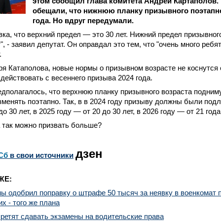
этом сообщил глава комитета Андрей Картаполов.
обещали, что нижнюю планку призывного поэтапно
года. Но вдруг передумали.
вка, что верхний предел — это 30 лет. Нижний предел призывног
", - заявил депутат. Он оправдал это тем, что "очень много ребя
.
я Катаполова, новые нормы о призывном возрасте не коснутся 
т действовать с весеннего призыва 2024 года.
дполагалось, что верхнюю планку призывного возраста подниму
зменять поэтапно. Так, в в 2024 году призыву должны были под
до 30 лет, в 2025 году — от 20 до 30 лет, в 2026 году — от 21 года
а так можно призвать больше?
дзен
Сб
в свои источники
ЖЕ:
ы одобрил поправку о штрафе 50 тысяч за неявку в военкомат п
х - того же плана
ретят сдавать экзамены на водительские права