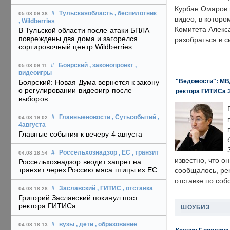
Курбан Омаров в
#
Тульскаяобласть
, беспилотник
05.08 09:38
видео, в которо
, Wildberries
Комитета Алекс
В Тульской области после атаки БПЛА
повреждены два дома и загорелся
разобраться в с
сортировочный центр Wildberries
#
Боярский
, законопроект
,
05.08 09:11
видеоигры
"Ведомости": МВД
Боярский: Новая Дума вернется к закону
о регулировании видеоигр после
ректора ГИТИСа 
выборов
#
Главныеновости
, Сутьсобытий
,
04.08 19:02
4августа
Главные события к вечеру 4 августа
#
Россельхознадзор
, ЕС
, транзит
04.08 18:54
известно, что о
Россельхознадзор вводит запрет на
транзит через Россию мяса птицы из ЕС
сообщалось, ре
отставке по со
#
Заславский
, ГИТИС
, отставка
04.08 18:28
Григорий Заславский покинул пост
ректора ГИТИСа
ШОУБИЗ
#
вузы
, дети
, образование
04.08 18:13