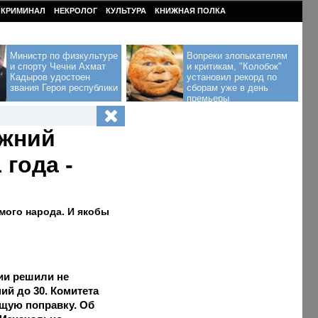
КРИМИНАЛ
НЕКРОЛОГ
КУЛЬТУРА
КНИЖНАЯ ПОЛКА
Министр по физкультуре
Вопреки злопыхателям
и спорту Чечни Ахмат
и критикам, "Колобок"
Кадыров удостоен
установил рекорд по
звания Героя республики
сборам уже в день
премьеры
ижний
 года -
мого народа. И якобы
ии решили не
ий до 30. Комитета
щую поправку. Об