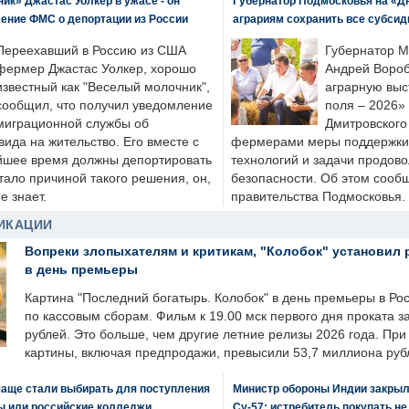
к» Джастас Уолкер в ужасе - он
Губернатор Подмосковья на «Д
ение ФМС о депортации из России
аграриям сохранить все субсид
Переехавший в Россию из США
Губернатор М
фермер Джастас Уолкер, хорошо
Андрей Вороб
известный как "Веселый молочник",
аграрную выс
сообщил, что получил уведомление
поля – 2026»
миграционной службы об
Дмитровского 
ида на жительство. Его вместе с
фермерами меры поддержки
йшее время должны депортировать
технологий и задачи продов
стало причиной такого решения, он,
безопасности. Об этом сооб
е знает.
правительства Подмосковья.
ИКАЦИИ
Вопреки злопыхателям и критикам, "Колобок" установил 
в день премьеры
Картина "Последний богатырь. Колобок" в день премьеры в Ро
по кассовым сборам. Фильм к 19.00 мск первого дня проката 
рублей. Это больше, чем другие летние релизы 2026 года. Пр
картины, включая предпродажи, превысили 53,7 миллиона руб
чаще стали выбирать для поступления
Министр обороны Индии закрыл
ы или российские колледжи
Су-57: истребитель покупать н