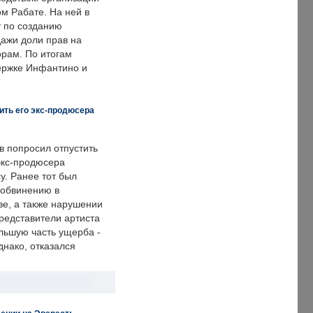
м Рабате. На ней в
т по созданию
дажи доли прав на
рам. По итогам
держке Инфантино и
ить его экс-продюсера
в попросил отпустить
экс-продюсера
у. Ранее тот был
 обвинению в
е, а также нарушении
редставители артиста
льшую часть ущерба -
днако, отказался