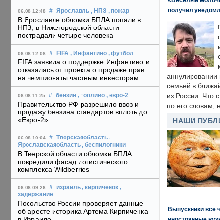
«Веселый молочни
получил уведомл
#
Ярославль
, НПЗ
, пожар
06.08 12:48
В Ярославле обломки БПЛА попали в
НПЗ, в Нижегородской области
пострадали четыре человека
#
FIFA
, Инфантино
, футбол
06.08 12:08
FIFA заявила о поддержке Инфантино и
отказалась от проекта о продаже прав
аннулировании в
на чемпионаты частным инвесторам
семьей в ближа
из России. Что 
#
бензин
, топливо
, евро-2
06.08 11:25
Правительство РФ разрешило ввоз и
по его словам, н
продажу бензина стандартов вплоть до
«Евро-2»
НАШИ ПУБЛ
#
Тверскаяобласть
,
06.08 10:04
Ярославскаяобласть
, беспилотники
В Тверской области обломки БПЛА
повредили фасад логистического
комплекса Wildberries
#
израиль
, кирпиченок
,
06.08 09:26
задержание
Посольство России проверяет данные
Выпускники все 
об аресте историка Артема Кирпиченка
в Израиле
иностранные вуз