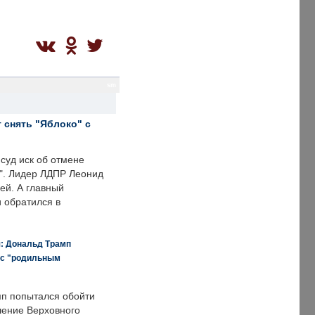
sm
 снять "Яблоко" с
суд иск об отмене
о". Лидер ЛДПР Леонид
ей. А главный
и обратился в
я: Дональд Трамп
 с "родильным
п попытался обойти
ение Верховного