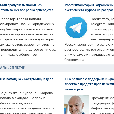
али пропускать звонки без
Росфинмониторинг: ограничения
латить за них все равно приходится
экстремиста Дурова не распрос
Операторы связи начали
После того, к
блокировать звонки юридических
Telegram Пав
лиц без маркировки и массовые
список террор
автоматизированные вызовы, на
возник вопрос
которые не заключены договоры.
мессенджер и
ам экспертов, вызов при этом не
Росфинмониторинге заявили, 
 переводится на автоответчик, за
распространяются ограничени
ся плата с абонентов.
этим статусом накладываютс
бизнесмена.
ДАЛЫ, СПЛЕТНИ
я за помощью к Бастрыкину в деле
FIFA заявила о поддержке Инфа
проекта о продаже прав на чем
инвесторам
На днях жена Курбана Омарова
попала в скандал. Валерию
Президент М
обвинили в ведении
федерации фу
косметологической деятельности
Инфантино пр
без соответствующего диплома.
высшим руков