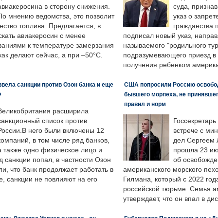
авиакеросина в сторону снижения.
суда, призна
По мнению ведомства, это позволит
указ о запрет
ество топлива. Предлагается, в
гражданства 
скать авиакеросин с менее
подписал новый указ, направ
ваниями к температуре замерзания
называемого "родильного тур
 как делают сейчас, а при –50°C.
подразумевающего приезд в 
получения ребенком америка
вела санкции против Озон банка и еще
США попросили Россию освобо
Ф
бывшего морпеха, не принявшег
правил и норм
Великобритания расширила
санкционный список против
Госсекретарь
России.В него были включены 12
встрече с ми
компаний, в том числе ряд банков,
дел Сергеем 
а также одно физическое лицо и
прошла 23 ию
д санкции попал, в частности Озон
об освобожде
ли, что банк продолжает работать в
американского морского пех
, санкции не повлияют на его
Гилмана, который с 2022 год
российской тюрьме. Семья 
утверждает, что он впал в ди