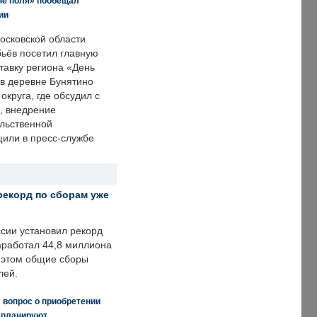
не поля» пообещал
ии
осковской области
ьёв посетил главную
тавку региона «День
 в деревне Бунятино
округа, где обсудил с
, внедрение
ольственной
щили в пресс-службе
рекорд по сборам уже
ссии установил рекорд
заработал 44,8 миллиона
и этом общие сборы
лей.
 вопрос о приобретении
е планируют