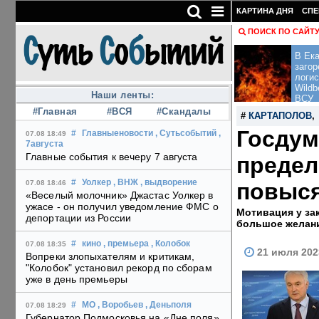
КАРТИНА ДНЯ
СПЕ
ПОИСК ПО САЙТ
В Ека
загор
логис
Wildb
Наши ленты:
ВСУ
#Главная
#ВСЯ
#Скандалы
#
КАРТАПОЛОВ
Госдум
#
Главныеновости
, Сутьсобытий
,
07.08 18:49
7августа
Главные события к вечеру 7 августа
предел
#
Уолкер
, ВНЖ
, выдворение
повыся
07.08 18:46
«Веселый молочник» Джастас Уолкер в
ужасе - он получил уведомление ФМС о
Мотивация у за
депортации из России
большое желани
#
кино
, премьера
, Колобок
07.08 18:35
21 июля 202
Вопреки злопыхателям и критикам,
"Колобок" установил рекорд по сборам
уже в день премьеры
#
МО
, Воробьев
, Деньполя
07.08 18:29
Губернатор Подмосковья на «Дне поля»