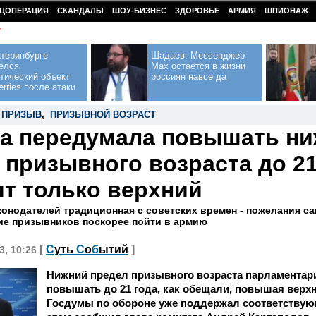
ЦОПЕРАЦИЯ
СКАНДАЛЫ
ШОУ-БИЗНЕС
ЗДОРОВЬЕ
АРМИЯ
ШПИОНАЖ
У
теринбурге
Шадаев: Мессенджер
елся
Max остается в жизни
тический объект
россиян навсегда
erries после атаки
,
ПРИЗЫВ
,
ПРИЗЫВНОЙ ВОЗРАСТ
а передумала повышать н
 призывного возраста до 21
т только верхний
конодателей традиционная с советских времен - пожелания са
е призывников поскорее пойти в армию
[
С
уть
С
о
б
ытий
]
3, 10:26
Нижний предел призывного возраста парламентар
повышать до 21 года, как обещали, повышая верхн
Госдумы по обороне уже поддержал соответствую