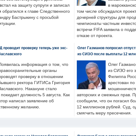
стал на защиту супруги и записал
в марокканско
м обратился к главе Следственного
том числе обсуждался проек
андру Бастрыкину с просьбой
дочерней структуры для про
итуации.
чемпионаты частным инвесто
встречи FIFA заявила о под
отказе от проекта.
 проводит проверку теперь уже экс-
Олег Газманов попросил отпуст
Заславского
из СИЗО после выплаты 12 млн
Появилась информация о том, что
Олег Газмано
правоохранительные органы
из СИЗО его 
проводят проверку в отношении
Филиппа Росс
бывшего ректора ГИТИСа Григория
арестован по
Заславского. Накануне стало
мошенничеств
н покидает должность 5 августа. Как
авторских и смежных прав. П
ктор написал заявление об
сообщили, что он погасил бо
бственному желанию.
12 миллионов рублей. Суд, о
смягчить меру пресечения.