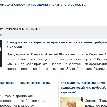
ли законопроект о повышении призывного возраста
ку и отправьте по
CTRL+ENTER
НЯ
Конкуренты по борьбе за думские кресла активно требуют
выборов
Председатель "Родины" Алексей Журавлев подал в Верховный 
регистрации списка кандидатов в парламент от партии "Яблок
Слуцкий призвал признать "Яблоко" нежелательной организаци
справедливорос вообще заявил, что "Яблоко" продает Родину 
ил снизить требования к качеству
Где родился, там не пригодилс
подписал новый указ по борьбе
туризмом"
Минтранс предложил
"скорректировать" технические
Дональд Трам
требования к качеству
недавнее реш