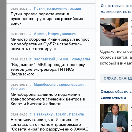
Операторы перест
#
Путин
, назначение
, армия
05.08 16:21
маркировки, но п
Путин провел перестановки в
руководстве группировок российских
войск
#
Армия
, Индия
, авиация
05.08 13:55
Министр обороны Индии закрыл вопрос
о приобретении Су-57: истребитель
покупать не планируют
Однако, по слов
сбрасывается, а
#
Заславский
, ГИТИС
, скандалы
05.08 12:16
который взимает
"Ведомости": МВД проводит проверку
теперь уже экс-ректора ГИТИСа
Заславского
СЛУХИ, СКАН
#
Минобороны
, спецоперация
,
05.08 10:01
Украина
Омаров обратилс
Минобороны заявило о поражении
своей супруги
транспортно-логистических центров в
Киеве и Киевской области
#
Нетаньяху
, Трамп
, Израиль
05.08 09:55
Нетаньяху заявил, что Израиль не
соглашался с планом трамповского
"Совета мира" по разоружению ХАМАС