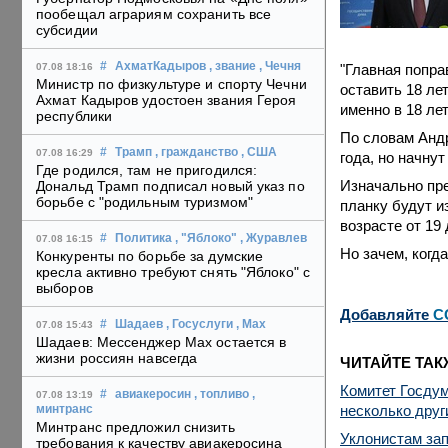
пообещал аграриям сохранить все
субсидии
#
АхматКадыров
, звание
, Чечня
"Главная попра
07.08 18:16
Министр по физкультуре и спорту Чечни
оставить 18 лет
Ахмат Кадыров удостоен звания Героя
именно в 18 лет
республики
По словам Андр
#
Трамп
, гражданство
, США
07.08 16:29
года, но начну
Где родился, там не пригодился:
Изначально пре
Дональд Трамп подписал новый указ по
борьбе с "родильным туризмом"
планку будут и
возрасте от 19 
#
Политика
, "Яблоко"
, Журавлев
07.08 16:15
Но зачем, когд
Конкуренты по борьбе за думские
кресла активно требуют снять "Яблоко" с
выборов
Добавляйте
C
#
Шадаев
, Госуслуги
, Max
07.08 15:43
Шадаев: Мессенджер Max остается в
жизни россиян навсегда
ЧИТАЙТЕ ТАК
Комитет Госдум
#
авиакеросин
, топливо
,
07.08 13:19
несколько други
минтранс
Минтранс предложил снизить
Уклонистам зап
требования к качеству авиакеросина