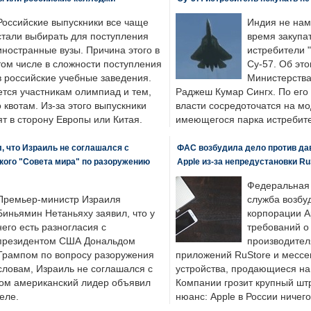
Российские выпускники все чаще
Индия не нам
стали выбирать для поступления
время закупа
иностранные вузы. Причина этого в
истребители "
том числе в сложности поступления
Су-57. Об это
в российские учебные заведения.
Министерства
ется участникам олимпиад и тем,
Раджеш Кумар Сингх. По его
о квотам. Из-за этого выпускники
власти сосредоточатся на м
т в сторону Европы или Китая.
имеющегося парка истребит
, что Израиль не соглашался с
ФАС возбудила дело против да
кого "Совета мира" по разоружению
Apple из-за непредустановки Ru
Федеральная
Премьер-министр Израиля
служба возбу
Биньямин Нетаньяху заявил, что у
корпорации A
него есть разногласия с
требований о
президентом США Дональдом
производител
Трампом по вопросу разоружения
приложений RuStore и месс
словам, Израиль не соглашался с
устройства, продающиеся на
ром американский лидер объявил
Компании грозит крупный штр
еле.
нюанс: Apple в России ничего