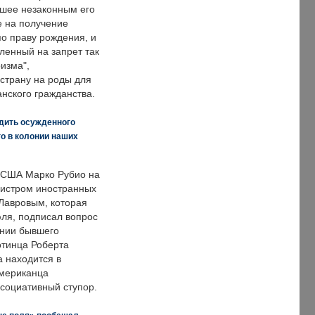
вшее незаконным его
е на получение
по праву рождения, и
ленный на запрет так
изма",
страну на роды для
нского гражданства.
дить осужденного
о в колонии наших
 США Марко Рубио на
нистром иностранных
Лавровым, которая
ля, подписал вопрос
нии бывшего
отинца Роберта
а находится в
американца
ссоциативный ступор.