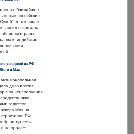
ерена в ближайшее
ть новые российские
Сухой", в том числе
м заявил секретарь
 обороны страны
 словам, индийские
одернизации
елей.
вно ушедшей из РФ
Store и Max
 антимонопольная
дила дело против
pple за неисполнения
 предустановке
ями гаджетов
енджера Max на
 территории РФ.
аф, но тут есть
 и не продает.