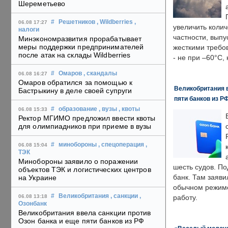
Шереметьево
#
Решетников
, Wildberries
,
06.08 17:27
увеличить колич
налоги
частности, выпу
Минэкономразвития прорабатывает
меры поддержки предпринимателей
жесткими требо
после атак на склады Wildberries
- не при –60°C,
#
Омаров
, скандалы
06.08 16:27
Омаров обратился за помощью к
Великобритания в
Бастрыкину в деле своей супруги
пяти банков из Р
#
образование
, вузы
, квоты
06.08 15:33
Ректор МГИМО предложил ввести квоты
для олимпиадников при приеме в вузы
#
минобороны
, спецоперация
,
06.08 15:04
ТЭК
Минобороны заявило о поражении
шесть судов. По
объектов ТЭК и логистических центров
банк. Там заяви
на Украине
обычном режиме
#
Великобритания
, санкции
,
06.08 13:18
работу.
Озонбанк
Великобритания ввела санкции против
Озон банка и еще пяти банков из РФ