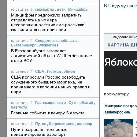
В Госдуму внес
#
сим-карты
, дети
, Минцифры
07.08 11:49
Минцифры предложило запретить
отправлять на номера
несовершеннолетних смс-рассылки,
включая коды авторизации
132
Выделите ошиб
#
Свердловскаяобласть
,
07.08 10:39
КАРТИНА Д
Екатеринбург
, Wildberries
В Екатеринбурге загорелся
логистический объект Wildberries после
атаки ВСУ
#
США
, Гилман
, обмен
07.08 09:27
США попросили Россию освободить
осужденного бывшего морпеха, не
принявшего в колонии наших правил и
норм
прокуратуру.
#
Главныеновости
, Сутьсобытий
,
06.08 18:33
Минтранс предлож
6августа
авиакеросина
Главные события к вечеру 6 августа
#
Путин
, Шереметьево
, аэропорт
06.08 18:25
Путин разрешил полностью
приватизировать аэропорт