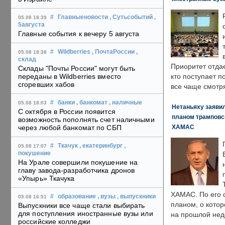
#
Главныеновости
, Сутьсобытий
,
05.08 18:39
5августа
Главные события к вечеру 5 августа
#
Wildberries
, ПочтаРоссии
,
05.08 18:38
склад
Приоритет отда
Склады "Почты России" могут быть
переданы в Wildberries вместо
кто поступает п
сгоревших хабов
все чаще смотря
#
банки
, банкомат
, наличные
05.08 18:03
Нетаньяху заявил
С октября в России появится
планом трамповс
возможность пополнять счет наличными
ХАМАС
через любой банкомат по СБП
#
Ткачук
, екатеринбург
,
05.08 17:07
покушение
На Урале совершили покушение на
главу завода-разработчика дронов
«Упырь» Ткачука
ХАМАС. По его 
#
образование
, вузы
, выпускники
05.08 16:51
планом, о кото
Выпускники все чаще стали выбирать
для поступления иностранные вузы или
на прошлой нед
российские колледжи