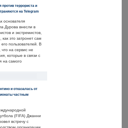
 против террориста и
траняются на Telegram
ак основателя
ла Дурова внесли в
истов и экстремистов,
, как это затронет сам
 его пользователей. В
что на сервис не
я, которые в связи с
я на самого
нтино и отказалась от
пионаты частным
еждународной
тбола (FIFA) Джанни
овел встречу с
одством организации