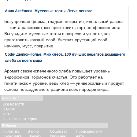
Анна Аксёнова: Муссовые торты. Легче легкого!
Безупречная форма, гладкое покрытие, идеальный разрез
— книга расскажет, как приготовить торт перфекциониста.
Вы увидите муссовые торты в разрезе и узнаете, как
приготовить каждый слой: бисквит, хрустящий слой,
начинку, мусс, покрытие.
Софи Дюпюи-Голье: Мир хлеба. 100 лучших рецептов домашнего
хлеба со всего мира
Аромат свежеиспеченного хлеба повышает уровень
эндорфинов, гормонов счастья. Это работает на
генетическом уровне, ведь хлеб — универсальный продукт,
основа повседневного рациона всех народов мира.
Новости
Все новости
В мире
Фото
Новости партнеров
Рубрики
Политика
В кино
Общество
Происшествия
Экономика
Шоубиз
Криминал
Авто