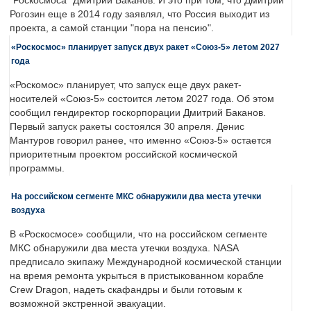
"Роскосмоса" Дмитрий Баканов. И это при том, что Дмитрий
Рогозин еще в 2014 году заявлял, что Россия выходит из
проекта, а самой станции "пора на пенсию".
«Роскосмос» планирует запуск двух ракет «Союз-5» летом 2027
года
«Роскомос» планирует, что запуск еще двух ракет-
носителей «Союз-5» состоится летом 2027 года. Об этом
сообщил гендиректор госкорпорации Дмитрий Баканов.
Первый запуск ракеты состоялся 30 апреля. Денис
Мантуров говорил ранее, что именно «Союз-5» остается
приоритетным проектом российской космической
программы.
На российском сегменте МКС обнаружили два места утечки
воздуха
В «Роскосмосе» сообщили, что на российском сегменте
МКС обнаружили два места утечки воздуха. NASA
предписало экипажу Международной космической станции
на время ремонта укрыться в пристыкованном корабле
Crew Dragon, надеть скафандры и были готовым к
возможной экстренной эвакуации.