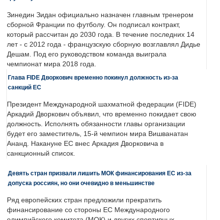
Зинедин Зидан официально назначен главным тренером
сборной Франции по футболу. Он подписал контракт,
который рассчитан до 2030 года. В течение последних 14
лет - с 2012 года - французскую сборную возглавлял Дидье
Дешам. Под его руководством команда выиграла
чемпионат мира 2018 года.
Глава FIDE Дворкович временно покинул должность из-за
санкций ЕС
Президент Международной шахматной федерации (FIDE)
Аркадий Дворкович объявил, что временно покидает свою
должность. Исполнять обязанности главы организации
будет его заместитель, 15-й чемпион мира Вишванатан
Ананд. Накануне ЕС внес Аркадия Дворковича в
санкционный список.
Девять стран призвали лишить МОК финансирования ЕС из-за
допуска россиян, но они очевидно в меньшинстве
Ряд европейских стран предложили прекратить
финансирование со стороны ЕС Международного
олимпийского комитета (МОК) и других спортивных