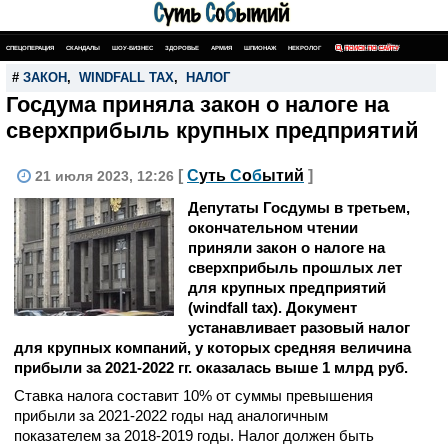
СПЕЦОПЕРАЦИЯ
СКАНДАЛЫ
ШОУ-БИЗНЕС
ЗДОРОВЬЕ
АРМИЯ
ШПИОНАЖ
НЕКРОЛОГ
ПОИСК ПО САЙТУ
#
ЗАКОН
,
WINDFALL TAX
,
НАЛОГ
Госдума приняла закон о налоге на
сверхприбыль крупных предприятий
[
С
уть
С
о
б
ытий
]
21 июля 2023, 12:26
Депутаты Госдумы в третьем,
окончательном чтении
приняли закон о налоге на
сверхприбыль прошлых лет
для крупных предприятий
(windfall tax). Документ
устанавливает разовый налог
для крупных компаний, у которых средняя величина
прибыли за 2021-2022 гг. оказалась выше 1 млрд руб.
Ставка налога составит 10% от суммы превышения
прибыли за 2021-2022 годы над аналогичным
показателем за 2018-2019 годы. Налог должен быть