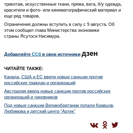
трикотаж, искусственные ткани, пряжа, вата, б/у одежда,
красители и фото- или кинематографический материал и
еще ряд товаров.
Ограничения должны вступить в силу с 9 августа. Об
этом сообщил глава Министерства экономики
страны Ясутоси Нисимура.
дзен
Добавляйте
CСб
в свои источники
ЧИТАЙТЕ ТАКЖЕ:
Канада, США и ЕС ввели новые санкции против
российских граждан и организаций
Австралия ввела новые санкции против российских
организаций и чиновников
Под новые санкции Великобритании попали Кравцов,
Любимова и детский центр "Артек"