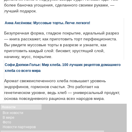
более баночка угощения, сделанного своими руками, —
лучший подарок.
Анна Аксёнова: Муссовые торты. Легче легкого!
Безупречная форма, гладкое покрытие, идеальный разрез
— книга расскажет, как приготовить торт перфекциониста.
Вы увидите муссовые торты в разрезе и узнаете, как
приготовить каждый слой: бисквит, хрустящий слой,
начинку, мусс, покрытие.
Софи Дюпюи-Голье: Мир хлеба. 100 лучших рецептов домашнего
хлеба со всего мира
Аромат свежеиспеченного хлеба повышает уровень
эндорфинов, гормонов счастья. Это работает на
генетическом уровне, ведь хлеб — универсальный продукт,
основа повседневного рациона всех народов мира.
Новости
Все новости
В мире
Фото
Новости партнеров