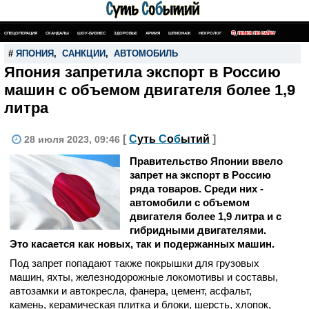
СПЕЦОПЕРАЦИЯ
СКАНДАЛЫ
ШОУ-БИЗНЕС
ЗДОРОВЬЕ
АРМИЯ
ШПИОНАЖ
НЕКРОЛОГ
ПОИСК ПО САЙТУ
#
ЯПОНИЯ
,
САНКЦИИ
,
АВТОМОБИЛЬ
Япония запретила экспорт в Россию
машин с объемом двигателя более 1,9
литра
[
С
уть
С
о
б
ытий
]
28 июля 2023, 09:46
Правительство Японии ввело
запрет на экспорт в Россию
ряда товаров. Среди них -
автомобили с объемом
двигателя более 1,9 литра и с
гибридными двигателями.
Это касается как новых, так и подержанных машин.
Под запрет попадают также покрышки для грузовых
машин, яхты, железнодорожные локомотивы и составы,
автозамки и автокресла, фанера, цемент, асфальт,
камень, керамическая плитка и блоки, шерсть, хлопок,