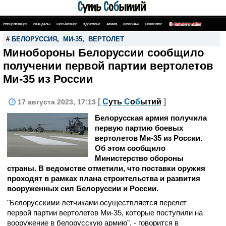
СПЕЦОПЕРАЦИЯ
СКАНДАЛЫ
ШОУ-БИЗНЕС
ЗДОРОВЬЕ
АРМИЯ
ШПИОНАЖ
НЕКРОЛОГ
ПОИСК ПО САЙТУ
#
БЕЛОРУССИЯ
,
МИ-35
,
ВЕРТОЛЕТ
Минобороны Белоруссии сообщило
получении первой партии вертолетов
Ми-35 из России
[
С
уть
С
о
б
ытий
]
17 августа 2023, 17:13
Белорусская армия получила
первую партию боевых
вертолетов Ми-35 из России.
Об этом сообщило
Министерство обороны
страны. В ведомстве отметили, что поставки оружия
проходят в рамках плана строительства и развития
вооруженных сил Белоруссии и России.
"Белорусскими летчиками осуществляется перелет
первой партии вертолетов Ми-35, которые поступили на
вооружение в белорусскую армию", - говорится в