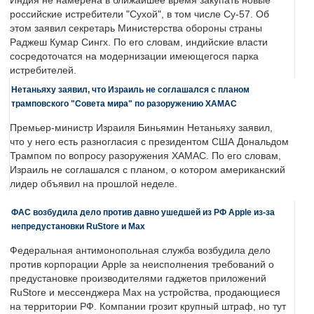
Индия не намерена в ближайшее время закупать новые
российские истребители "Сухой", в том числе Су-57. Об
этом заявил секретарь Министерства обороны страны
Раджеш Кумар Сингх. По его словам, индийские власти
сосредоточатся на модернизации имеющегося парка
истребителей.
Нетаньяху заявил, что Израиль не соглашался с планом
трамповского "Совета мира" по разоружению ХАМАС
Премьер-министр Израиля Биньямин Нетаньяху заявил,
что у него есть разногласия с президентом США Дональдом
Трампом по вопросу разоружения ХАМАС. По его словам,
Израиль не соглашался с планом, о котором американский
лидер объявил на прошлой неделе.
ФАС возбудила дело против давно ушедшей из РФ Apple из-за
непредустановки RuStore и Max
Федеральная антимонопольная служба возбудила дело
против корпорации Apple за неисполнения требований о
предустановке производителями гаджетов приложений
RuStore и мессенджера Max на устройства, продающиеся
на территории РФ. Компании грозит крупный штраф, но тут