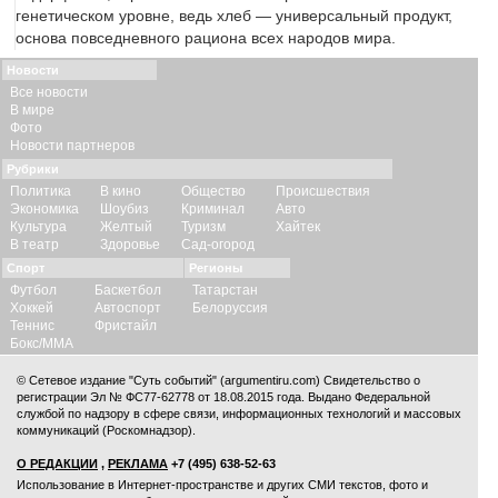
генетическом уровне, ведь хлеб — универсальный продукт,
основа повседневного рациона всех народов мира.
Новости
Все новости
В мире
Фото
Новости партнеров
Рубрики
Политика
В кино
Общество
Происшествия
Экономика
Шоубиз
Криминал
Авто
Культура
Желтый
Туризм
Хайтек
В театр
Здоровье
Сад-огород
Спорт
Регионы
Футбол
Баскетбол
Татарстан
Хоккей
Автоспорт
Белоруссия
Теннис
Фристайл
Бокс/ММА
© Сетевое издание "Суть событий" (argumentiru.com) Свидетельство о
регистрации Эл № ФС77-62778 от 18.08.2015 года. Выдано Федеральной
службой по надзору в сфере связи, информационных технологий и массовых
коммуникаций (Роскомнадзор).
О РЕДАКЦИИ
,
РЕКЛАМА
+7 (495) 638-52-63
Использование в Интернет-пространстве и других СМИ текстов, фото и