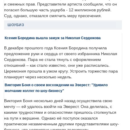
и смежных прав. Представители артиста сообщили, что он
погасил большую часть ущерба - 12 миллионов рублей.
Суд, однако, отказался смягчить меру пресечения.
ШОУБИЗ
Ксения Бородина вышла замуж за Николая Сердюкова
В декабре прошлого года Ксения Бородина получила
предложение руки и сердца от своего избранника Николая
Сердюкова. Пара не стала тянуть с оформлением
отношений – как стало известно, они уже расписались.
Церемония прошла в узком кругу. Устроить торжество пара
планирует через несколько недель.
Виктория Боня о своем восхождении на Эверест: "Удивило
молчание коллег по шоу-бизнесу"
Виктория Боня несколько дней назад осуществила свою
мечту — ей удалось взойти на Эверест. Она делилась, с
какими трудностями и опасностями пришлось столкнуться
на пути к вершине. Однако её поступок оказался
практически незамеченным другими представителями шоу-
бизнеса, что неприятно удивило телезвезду.