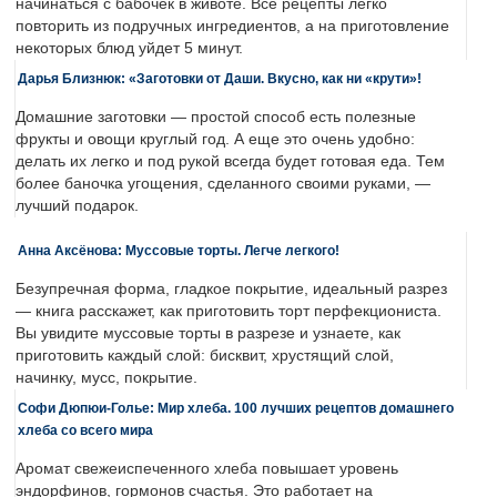
начинаться с бабочек в животе. Все рецепты легко
повторить из подручных ингредиентов, а на приготовление
некоторых блюд уйдет 5 минут.
Дарья Близнюк: «Заготовки от Даши. Вкусно, как ни «крути»!
Домашние заготовки — простой способ есть полезные
фрукты и овощи круглый год. А еще это очень удобно:
делать их легко и под рукой всегда будет готовая еда. Тем
более баночка угощения, сделанного своими руками, —
лучший подарок.
Анна Аксёнова: Муссовые торты. Легче легкого!
Безупречная форма, гладкое покрытие, идеальный разрез
— книга расскажет, как приготовить торт перфекциониста.
Вы увидите муссовые торты в разрезе и узнаете, как
приготовить каждый слой: бисквит, хрустящий слой,
начинку, мусс, покрытие.
Софи Дюпюи-Голье: Мир хлеба. 100 лучших рецептов домашнего
хлеба со всего мира
Аромат свежеиспеченного хлеба повышает уровень
эндорфинов, гормонов счастья. Это работает на