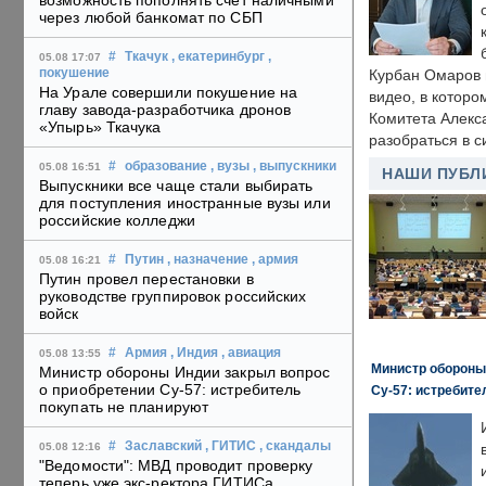
возможность пополнять счет наличными
через любой банкомат по СБП
#
Ткачук
, екатеринбург
,
05.08 17:07
покушение
Курбан Омаров в
На Урале совершили покушение на
видео, в которо
главу завода-разработчика дронов
Комитета Алекс
«Упырь» Ткачука
разобраться в с
#
образование
, вузы
, выпускники
05.08 16:51
НАШИ ПУБЛ
Выпускники все чаще стали выбирать
для поступления иностранные вузы или
российские колледжи
#
Путин
, назначение
, армия
05.08 16:21
Путин провел перестановки в
руководстве группировок российских
войск
#
Армия
, Индия
, авиация
05.08 13:55
Министр обороны
Министр обороны Индии закрыл вопрос
о приобретении Су-57: истребитель
Су-57: истребите
покупать не планируют
#
Заславский
, ГИТИС
, скандалы
05.08 12:16
"Ведомости": МВД проводит проверку
теперь уже экс-ректора ГИТИСа