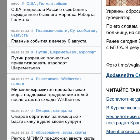
#
США
, Гилман
, обмен
09:27
США попросили Россию освободить
Украины сброси
осужденного бывшего морпеха Роберта
губернатор.
Гилмана
По его словам,
#
Главныеновости
, Сутьсобытий
,
06.08 18:33
больницу, но с
6августа
Ранее сегодня
Главные события к вечеру 6 августа
с БПЛА. В резу
#
Путин
, Шереметьево
, аэропорт
06.08 18:25
Путин разрешил полностью
приватизировать аэропорт
Фото t.me/vvgla
Шереметьево
Добавляйте
C
#
Решетников
, Wildberries
,
06.08 17:27
налоги
Минэкономразвития прорабатывает
ЧИТАЙТЕ ТАК
меры поддержки предпринимателей
Беспилотник уд
после атак на склады Wildberries
В Курске желе
#
Омаров
, скандалы
06.08 16:27
Беспилотники с
Омаров обратился за помощью к
Бастрыкину в деле своей супруги
пострадал Крас
Минобороны со
#
образование
, вузы
, квоты
06.08 15:33
Ректор МГИМО предложил ввести квоты