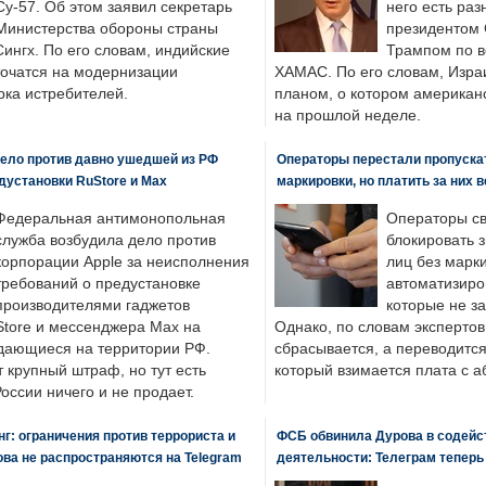
Су-57. Об этом заявил секретарь
него есть раз
Министерства обороны страны
президентом
ингх. По его словам, индийские
Трампом по в
точатся на модернизации
ХАМАС. По его словам, Изра
ка истребителей.
планом, о котором американ
на прошлой неделе.
ело против давно ушедшей из РФ
Операторы перестали пропускат
едустановки RuStore и Max
маркировки, но платить за них 
Федеральная антимонопольная
Операторы св
служба возбудила дело против
блокировать 
корпорации Apple за неисполнения
лиц без марк
требований о предустановке
автоматизиро
производителями гаджетов
которые не з
tore и мессенджера Max на
Однако, по словам экспертов
одающиеся на территории РФ.
сбрасывается, а переводится 
 крупный штраф, но тут есть
который взимается плата с а
России ничего и не продает.
: ограничения против террориста и
ФСБ обвинила Дурова в содейс
ва не распространяются на Telegram
деятельности: Телеграм теперь