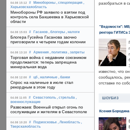
#
Минобороны
, спецоперация
,
разобраться в с
04.08 15:12
Харьковскаяобласть
Минобороны РФ заявило о взятии под
контроль села Бакшеевка в Харьковской
области
"Ведомости": МВД
#
Гасанов
, блогеры
, налоги
ректора ГИТИСа 
04.08 15:03
Блогера Гусейна Гасанова заочно
приговорили к четырем годам колонии
#
Армения
, политика
, запреты
04.08 13:10
Торговая война с недавним союзником
продолжается: теперь запрещена
минеральная вода
известно, что о
сообщалось, ре
#
цб
, наличные
, банки
04.08 12:00
Спрос на наличные в июле стал
отставке по со
рекордным в этом году
#
Севастополь
, стрельба
,
ШОУБИЗ
04.08 11:05
военнослужащие
Развожаев: Военный открыл огонь по
Ксения Бородина
сослуживцам и жителям в Севастополе
#
Подмосковье
, Ленобласть
,
04.08 10:20
Тверскаяобласть