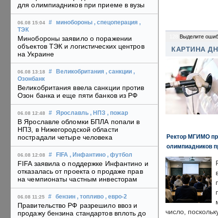
для олимпиадников при приеме в вузы
#
минобороны
, спецоперация
,
06.08 15:04
ТЭК
128
Выделите ошиб
Минобороны заявило о поражении
объектов ТЭК и логистических центров
КАРТИНА Д
на Украине
#
Великобритания
, санкции
,
06.08 13:18
Озонбанк
Великобритания ввела санкции против
Озон банка и еще пяти банков из РФ
#
Ярославль
, НПЗ
, пожар
06.08 12:48
В Ярославле обломки БПЛА попали в
НПЗ, в Нижегородской области
Ректор МГИМО пр
пострадали четыре человека
олимпиадников п
#
FIFA
, Инфантино
, футбол
06.08 12:08
FIFA заявила о поддержке Инфантино и
отказалась от проекта о продаже прав
на чемпионаты частным инвесторам
#
бензин
, топливо
, евро-2
06.08 11:25
Правительство РФ разрешило ввоз и
число, поскольк
продажу бензина стандартов вплоть до