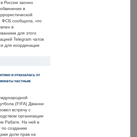
 в России заочно
обвинение в
еррористической
. ФСБ сообщила, что
явлен в
ванием для этого
ацией Telegram чатов
ся для координации
нтино и отказалась от
пионаты частным
еждународной
тбола (FIFA) Джанни
овел встречу с
одством организации
м Рабате. На ней в
т по созданию
дажи доли прав на