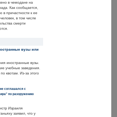
ено в чемодане на
рада. Как сообщается,
ю в причастности к ее
человек, в том числе
ельства смерти
ются.
ностранные вузы или
ния иностранные вузы.
кие учебные заведения.
по квотам. Из-за этого
 не соглашался с
мира" по разоружению
истр Израиля
аньяху заявил, что у