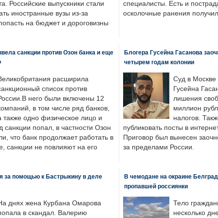
а. Российские выпускники стали
специалисты. Есть и пострад
ать иностранные вузы из-за
осколочные ранения получил
попасть на бюджет и дороговизны
вела санкции против Озон банка и еще
Блогера Гусейна Гасанова заоч
Ф
четырем годам колонии
Великобритания расширила
Суд в Москве
санкционный список против
Гусейна Гаса
России.В него были включены 12
лишения своб
компаний, в том числе ряд банков,
миллион рубл
а также одно физическое лицо и
налогов. Так
д санкции попал, в частности Озон
публиковать посты в интернет
ли, что банк продолжает работать в
Приговор был вынесен заочно
, санкции не повлияют на его
за пределами России.
я за помощью к Бастрыкину в деле
В чемодане на окраине Белград
пропавшей россиянки
На днях жена Курбана Омарова
Тело граждан
попала в скандал. Валерию
несколько дне