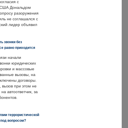
ногласия с
 США Дональдом
опросу разоружения
иль не соглашался с
ский лидер объявил
ь звонки без
все равно приходится
язи начали
звонки юридических
ировки и массовые
ванные вызовы, на
аключены договоры.
, вызов при этом не
на автоответчик, за
бонентов.
твии террористической
 под вопросом?