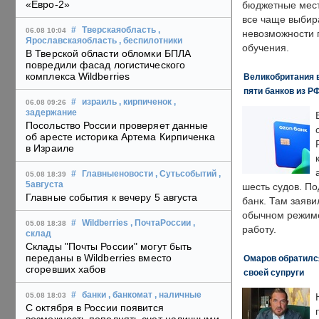
«Евро-2»
бюджетные мест
все чаще выбир
#
Тверскаяобласть
,
06.08 10:04
невозможности 
Ярославскаяобласть
, беспилотники
обучения.
В Тверской области обломки БПЛА
повредили фасад логистического
комплекса Wildberries
Великобритания в
пяти банков из Р
#
израиль
, кирпиченок
,
06.08 09:26
задержание
Посольство России проверяет данные
об аресте историка Артема Кирпиченка
в Израиле
#
Главныеновости
, Сутьсобытий
,
05.08 18:39
5августа
шесть судов. По
Главные события к вечеру 5 августа
банк. Там заяви
обычном режиме
#
Wildberries
, ПочтаРоссии
,
05.08 18:38
работу.
склад
Склады "Почты России" могут быть
переданы в Wildberries вместо
Омаров обратилс
сгоревших хабов
своей супруги
#
банки
, банкомат
, наличные
05.08 18:03
С октября в России появится