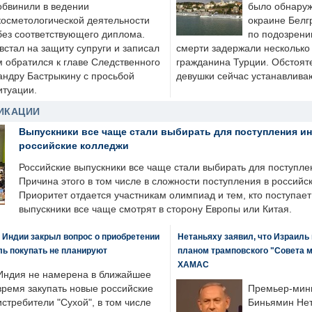
обвинили в ведении
было обнаруж
косметологической деятельности
окраине Белг
без соответствующего диплома.
по подозрени
стал на защиту супруги и записал
смерти задержали несколько 
м обратился к главе Следственного
гражданина Турции. Обстоят
андру Бастрыкину с просьбой
девушки сейчас устанавлива
итуации.
ИКАЦИИ
Выпускники все чаще стали выбирать для поступления и
российские колледжи
Российские выпускники все чаще стали выбирать для поступле
Причина этого в том числе в сложности поступления в российс
Приоритет отдается участникам олимпиад и тем, кто поступает 
выпускники все чаще смотрят в сторону Европы или Китая.
 Индии закрыл вопрос о приобретении
Нетаньяху заявил, что Израиль
ль покупать не планируют
планом трамповского "Совета 
ХАМАС
Индия не намерена в ближайшее
время закупать новые российские
Премьер-мин
истребители "Сухой", в том числе
Биньямин Нет