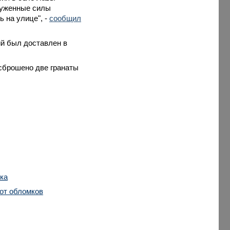
руженные силы
 на улице", -
сообщил
ий был доставлен в
 сброшено две гранаты
ка
от обломков