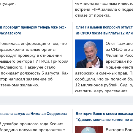
итуации.
чемпионаты частным инвесто
встречи FIFA заявила о под
отказе от проекта.
 проводит проверку теперь уже экс-
Олег Газманов попросил отпуст
Заславского
из СИЗО после выплаты 12 млн
Появилась информация о том, что
Олег Газмано
правоохранительные органы
из СИЗО его 
проводят проверку в отношении
Филиппа Росс
бывшего ректора ГИТИСа Григория
арестован по
Заславского. Накануне стало
мошенничеств
н покидает должность 5 августа. Как
авторских и смежных прав. П
ктор написал заявление об
сообщили, что он погасил бо
бственному желанию.
12 миллионов рублей. Суд, о
смягчить меру пресечения.
 вышла замуж за Николая Сердюкова
Виктория Боня о своем восхожд
"Удивило молчание коллег по ш
В декабре прошлого года Ксения
Бородина получила предложение
Виктория Бон