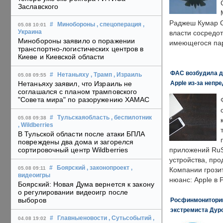
Заславского
Раджеш Кумар С
#
Минобороны
, спецоперация
,
05.08 10:01
Украина
власти сосредо
Минобороны заявило о поражении
имеющегося пар
транспортно-логистических центров в
Киеве и Киевской области
ФАС возбудила д
#
Нетаньяху
, Трамп
, Израиль
05.08 09:55
Apple из-за непр
Нетаньяху заявил, что Израиль не
соглашался с планом трамповского
"Совета мира" по разоружению ХАМАС
#
Тульскаяобласть
, беспилотник
05.08 09:38
, Wildberries
В Тульской области после атаки БПЛА
повреждены два дома и загорелся
сортировочный центр Wildberries
приложений RuS
устройства, пр
#
Боярский
, законопроект
,
05.08 09:11
Компании грозит
видеоигры
нюанс: Apple в 
Боярский: Новая Дума вернется к закону
о регулировании видеоигр после
выборов
Росфинмониторинг
экстремиста Дуро
#
Главныеновости
, Сутьсобытий
,
04.08 19:02