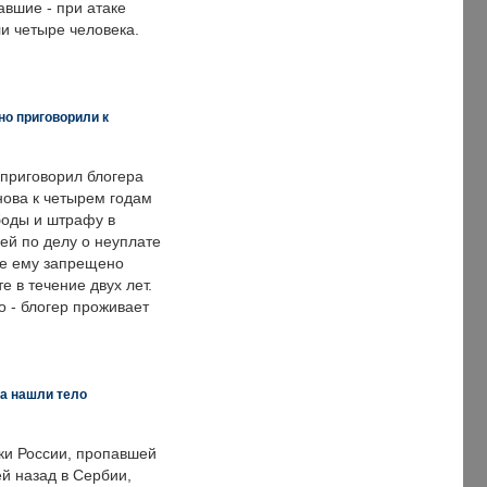
авшие - при атаке
и четыре человека.
но приговорили к
 приговорил блогера
нова к четырем годам
оды и штрафу в
ей по делу о неуплате
же ему запрещено
е в течение двух лет.
 - блогер проживает
а нашли тело
ки России, пропавшей
й назад в Сербии,