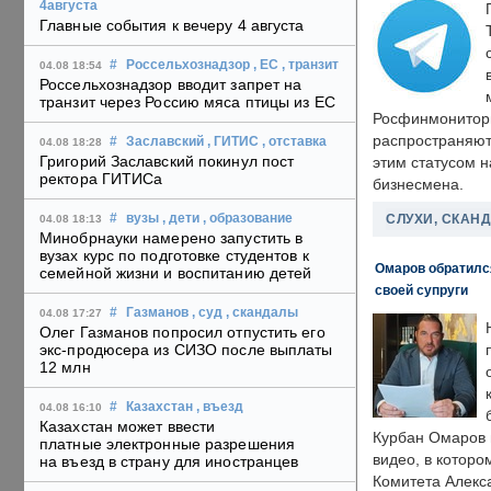
4августа
Главные события к вечеру 4 августа
#
Россельхознадзор
, ЕС
, транзит
04.08 18:54
Россельхознадзор вводит запрет на
транзит через Россию мяса птицы из ЕС
Росфинмонитори
распространяютс
#
Заславский
, ГИТИС
, отставка
04.08 18:28
Григорий Заславский покинул пост
этим статусом 
ректора ГИТИСа
бизнесмена.
СЛУХИ, СКАН
#
вузы
, дети
, образование
04.08 18:13
Минобрнауки намерено запустить в
вузах курс по подготовке студентов к
Омаров обратилс
семейной жизни и воспитанию детей
своей супруги
#
Газманов
, суд
, скандалы
04.08 17:27
Олег Газманов попросил отпустить его
экс-продюсера из СИЗО после выплаты
12 млн
#
Казахстан
, въезд
04.08 16:10
Казахстан может ввести
Курбан Омаров в
платные электронные разрешения
видео, в которо
на въезд в страну для иностранцев
Комитета Алекс