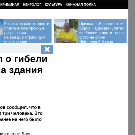
КРИМИНАЛ
НЕКРОЛОГ
КУЛЬТУРА
КНИЖНАЯ ПОЛКА
Казахстан может ввести
Признанный иноагентом
платные электронные
Борис Надеждин улетел
разрешения
из России и постит свои
на въезд в страну для
фото на фоне
иностранцев
Эйфелевой башни
 о гибели
ла здания
ов сообщил, что в
и три человека. Это
 ранее на него было
рия в селе Лавы