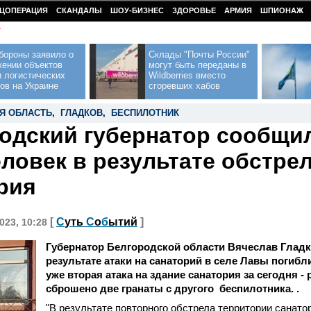
ЦОПЕРАЦИЯ
СКАНДАЛЫ
ШОУ-БИЗНЕС
ЗДОРОВЬЕ
АРМИЯ
ШПИОНАЖ
У
бороны заявило о
Склады "Почты России"
жении объектов
могут быть переданы в
 логистических
Wildberries вместо
ов на Украине
сгоревших хабов
Я ОБЛАСТЬ
,
ГЛАДКОВ
,
БЕСПИЛОТНИК
одский губернатор сообщил
еловек в результате обстре
рия
[
С
уть
С
о
б
ытий
]
023, 10:28
Губернатор Белгородской области Вячеслав Гладк
результате атаки на санаторий в селе Лавы погибл
уже вторая атака на здание санатория за сегодня -
сброшено две гранаты с другого беспилотника. .
"В результате повторного обстрела территории санато