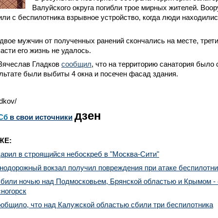
Валуйского округа погибли трое мирных жителей. Воо
ли с беспилотника взрывное устройство, когда люди находились
 двое мужчин от полученных ранений скончались на месте, трет
пасти его жизнь не удалось.
 Вячеслав Гладков
сообщил
, что на территорию санатория было
льтате были выбиты 4 окна и посечен фасад здания.
dkov/
дзен
Сб
в свои источники
ЖЕ:
арил в строящийся небоскреб в "Москва-Сити"
знодорожный вокзал получил повреждения при атаке беспилотни
били ночью над Подмосковьем, Брянской областью и Крымом - 
ногорск
общило, что над Калужской областью сбили три беспилотника