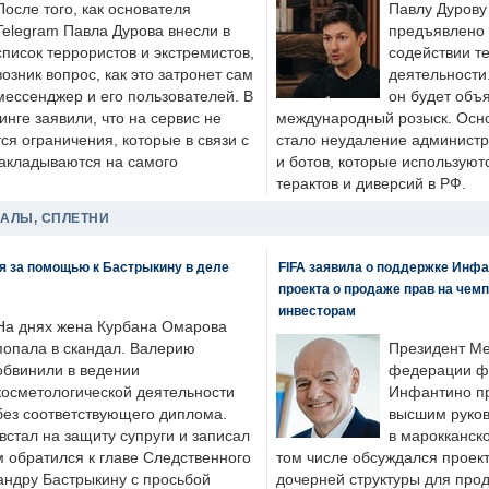
После того, как основателя
Павлу Дурову
Telegram Павла Дурова внесли в
предъявлено 
список террористов и экстремистов,
содействии т
возник вопрос, как это затронет сам
деятельности
мессенджер и его пользователей. В
он будет объ
нге заявили, что на сервис не
международный розыск. Осно
я ограничения, которые в связи с
стало неудаление администр
накладываются на самого
и ботов, которые используют
терактов и диверсий в РФ.
ДАЛЫ, СПЛЕТНИ
я за помощью к Бастрыкину в деле
FIFA заявила о поддержке Инфа
проекта о продаже прав на чем
инвесторам
На днях жена Курбана Омарова
попала в скандал. Валерию
Президент М
обвинили в ведении
федерации фу
косметологической деятельности
Инфантино пр
без соответствующего диплома.
высшим руков
стал на защиту супруги и записал
в марокканско
м обратился к главе Следственного
том числе обсуждался проек
андру Бастрыкину с просьбой
дочерней структуры для про