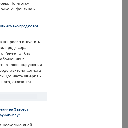
рам. По итогам
держке Инфантино и
ить его экс-продюсера
в попросил отпустить
экс-продюсера
у. Ранее тот был
 обвинению в
е, а также нарушении
редставители артиста
льшую часть ущерба -
днако, отказался
ении на Эверест:
оу-бизнесу"
я несколько дней