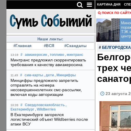
КАРТИНА ДНЯ
СПЕ
ПОИСК ПО САЙТ
Мино
пора
ТЭК и
центр
Наши ленты:
#Главная
#ВСЯ
#Скандалы
#
БЕЛГОРОДСКА
Белгор
#
авиакеросин
, топливо
, минтранс
13:19
Минтранс предложил скорректировать
требования к качеству авиакеросина
трех ч
санато
#
сим-карты
, дети
, Минцифры
11:49
Минцифры предложило запретить
отправлять на номера
несовершеннолетних смс-рассылки,
23 августа 2
включая коды авторизации
#
Свердловскаяобласть
,
10:39
Екатеринбург
, Wildberries
В Екатеринбурге загорелся
логистический объект Wildberries после
атаки ВСУ