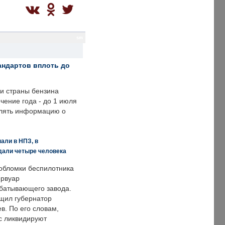
sm
андартов вплоть до
ии страны бензина
ечение года - до 1 июля
влять информацию о
али в НПЗ, в
дали четыре человека
обломки беспилотника
ервуар
батывающего завода.
щил губернатор
в. По его словам,
с ликвидируют