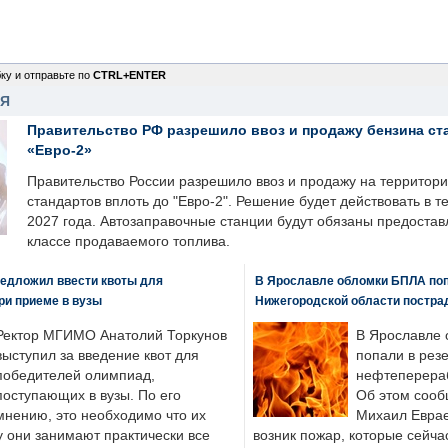
ку и отправьте по
CTRL+ENTER
НЯ
Правительство РФ разрешило ввоз и продажу бензина ст
«Евро-2»
Правительство России разрешило ввоз и продажу на территор
стандартов вплоть до "Евро-2". Решение будет действовать в т
2027 года. Автозаправочные станции будут обязаны предоста
классе продаваемого топлива.
едложил ввести квоты для
В Ярославле обломки БПЛА поп
ри приеме в вузы
Нижегородской области постра
Ректор МГИМО Анатолий Торкунов
В Ярославле 
выступил за введение квот для
попали в рез
победителей олимпиад,
нефтеперера
поступающих в вузы. По его
Об этом сооб
мнению, это необходимо что их
Михаил Еврае
у они занимают практически все
возник пожар, которые сейча