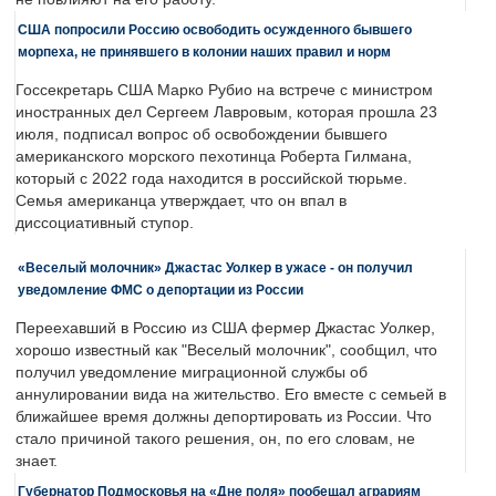
США попросили Россию освободить осужденного бывшего
морпеха, не принявшего в колонии наших правил и норм
Госсекретарь США Марко Рубио на встрече с министром
иностранных дел Сергеем Лавровым, которая прошла 23
июля, подписал вопрос об освобождении бывшего
американского морского пехотинца Роберта Гилмана,
который с 2022 года находится в российской тюрьме.
Семья американца утверждает, что он впал в
диссоциативный ступор.
«Веселый молочник» Джастас Уолкер в ужасе - он получил
уведомление ФМС о депортации из России
Переехавший в Россию из США фермер Джастас Уолкер,
хорошо известный как "Веселый молочник", сообщил, что
получил уведомление миграционной службы об
аннулировании вида на жительство. Его вместе с семьей в
ближайшее время должны депортировать из России. Что
стало причиной такого решения, он, по его словам, не
знает.
Губернатор Подмосковья на «Дне поля» пообещал аграриям