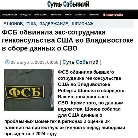
СПЕЦОПЕРАЦИЯ
СКАНДАЛЫ
ШОУ-БИЗНЕС
ЗДОРОВЬЕ
АРМИЯ
ШПИОНАЖ
НЕКРОЛОГ
ПОИСК ПО САЙТУ
#
ШОНОВ
,
США
,
ЗАДЕРЖАНИЕ
,
ШПИОНАЖ
ФСБ обвинила экс-сотрудника
генконсульства США во Владивостоке
в сборе данных о СВО
[
С
уть
С
о
б
ытий
]
28 августа 2023, 08:58
ФСБ обвинила бывшего
сотрудника генконсульства
США во Владивостоке
Роберта Шонова в сборе для
Вашингтона данных о
СВО. Кроме того, по данным
ведомства, Шонов собирал
для США данные о
проблемных моментах в регионах и оценке их
влияния на протестную активность перед выборами
президента в 2024 году.