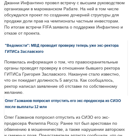
Джанни Инфантино провел встречу с высшим руководством
организации в марокканском Рабате. На ней в том числе
обсуждался проект по созданию дочерней структуры для
продажи доли прав на чемпионаты частным инвесторам.
По итогам встречи FIFA заявила о поддержке Инфантино и
отказе от проекта.
"Ведомости": МВД проводит проверку теперь уже экс-ректора
ГИТИСа Заславского
Появилась информация о том, что правоохранительные
органы проводят проверку в отношении бывшего ректора
ГИТИСа Григория Заславского. Накануне стало известно,
что он покидает должность 5 августа. Как сообщалось,
ректор написал заявление об отставке по собственному
желанию.
Олег Газманов попросил отпустить его экс-продюсера из СИЗО
после выплаты 12 млн
Олег Газманов попросил отпустить из СИЗО его экс-
продюсера Филиппа Россу. Ранее тот был арестован по
обвинению в мошенничестве, а также нарушении авторских
и смежных прав. Представители артиста сообщили, что он