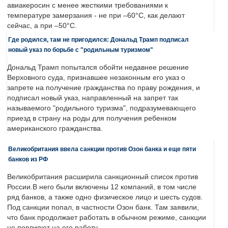
авиакеросин с менее жесткими требованиями к
температуре замерзания - не при –60°C, как делают
сейчас, а при –50°C.
Где родился, там не пригодился: Дональд Трамп подписал
новый указ по борьбе с "родильным туризмом"
Дональд Трамп попытался обойти недавнее решение
Верховного суда, признавшее незаконным его указ о
запрете на получение гражданства по праву рождения, и
подписал новый указ, направленный на запрет так
называемого "родильного туризма", подразумевающего
приезд в страну на роды для получения ребенком
американского гражданства.
Великобритания ввела санкции против Озон банка и еще пяти
банков из РФ
Великобритания расширила санкционный список против
России.В него были включены 12 компаний, в том числе
ряд банков, а также одно физическое лицо и шесть судов.
Под санкции попал, в частности Озон банк. Там заявили,
что банк продолжает работать в обычном режиме, санкции
не повлияют на его работу.