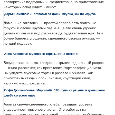
повторить из подручных ингредиентов, а на приготовление
некоторых блюд уйдет 5 минут.
Дарья Близнюк: «Заготовки от Даши. Вкусно, как ни «крути»!
Домашние заготовки — простой способ есть полезные
фрукты и овощи круглый год. А еще это очень удобно:
делать их легко и под рукой всегда будет готовая еда. Тем
более баночка угощения, сделанного своими руками, —
лучший подарок.
Анна Аксёнова: Муссовые торты. Легче легкого!
Безупречная форма, гладкое покрытие, идеальный разрез
— книга расскажет, как приготовить торт перфекциониста.
Вы увидите муссовые торты в разрезе и узнаете, как
приготовить каждый слой: бисквит, хрустящий слой,
начинку, мусс, покрытие.
Софи Дюпюи-Голье: Мир хлеба. 100 лучших рецептов домашнего
хлеба со всего мира
Аромат свежеиспеченного хлеба повышает уровень
эндорфинов, гормонов счастья. Это работает на
генетическом уровне, ведь хлеб — универсальный продукт,