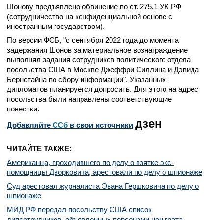
Шонову предъявлено обвинение по ст. 275.1 УК РФ
(сотрудничество на конфиденциальной основе с
иностранным государством).
По версии ФСБ, "с сентября 2022 года до момента
задержания Шонов за материальное вознаграждение
выполнял задания сотрудников политического отдела
посольства США в Москве Джеффри Силлина и Дэвида
Бернстайна по сбору информации". Указанных
дипломатов планируется допросить. Для этого на адрес
посольства были направлены соответствующие
повестки.
дзен
Добавляйте
CСб
в свои источники
ЧИТАЙТЕ ТАКЖЕ:
Американца, проходившего по делу о взятке экс-
помощницы Дворковича, арестовали по делу о шпионаже
Суд арестовал журналиста Эвана Гершковича по делу о
шпионаже
МИД РФ передал посольству США список
дипсотрудников, объявленных персонами нон грата