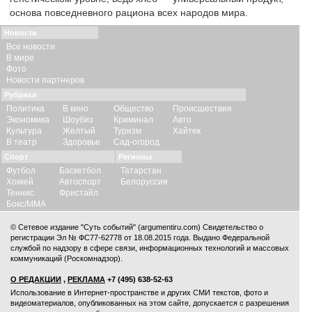
основа повседневного рациона всех народов мира.
Новости
Все новости
В мире
Фото
Новости партнеров
Рубрики
Политика
В кино
Общество
Происшествия
Экономика
Шоубиз
Криминал
Авто
Культура
Желтый
Туризм
Хайтек
В театр
Здоровье
Сад-огород
Спорт
Регионы
Футбол
Баскетбол
Татарстан
Хоккей
Автоспорт
Белоруссия
Теннис
Фристайл
Бокс/ММА
© Сетевое издание "Суть событий" (argumentiru.com) Свидетельство о
регистрации Эл № ФС77-62778 от 18.08.2015 года. Выдано Федеральной
службой по надзору в сфере связи, информационных технологий и массовых
коммуникаций (Роскомнадзор).
О РЕДАКЦИИ
,
РЕКЛАМА
+7 (495) 638-52-63
Использование в Интернет-пространстве и других СМИ текстов, фото и
видеоматериалов, опубликованных на этом сайте, допускается с
разрешения