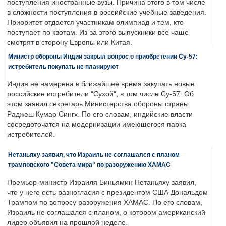
поступления иностранные вузы. Причина этого в том числе
в сложности поступления в российские учебные заведения.
Приоритет отдается участникам олимпиад и тем, кто
поступает по квотам. Из-за этого выпускники все чаще
смотрят в сторону Европы или Китая.
Министр обороны Индии закрыл вопрос о приобретении Су-57:
истребитель покупать не планируют
Индия не намерена в ближайшее время закупать новые
российские истребители "Сухой", в том числе Су-57. Об
этом заявил секретарь Министерства обороны страны
Раджеш Кумар Сингх. По его словам, индийские власти
сосредоточатся на модернизации имеющегося парка
истребителей.
Нетаньяху заявил, что Израиль не соглашался с планом
трамповского "Совета мира" по разоружению ХАМАС
Премьер-министр Израиля Биньямин Нетаньяху заявил,
что у него есть разногласия с президентом США Дональдом
Трампом по вопросу разоружения ХАМАС. По его словам,
Израиль не соглашался с планом, о котором американский
лидер объявил на прошлой неделе.