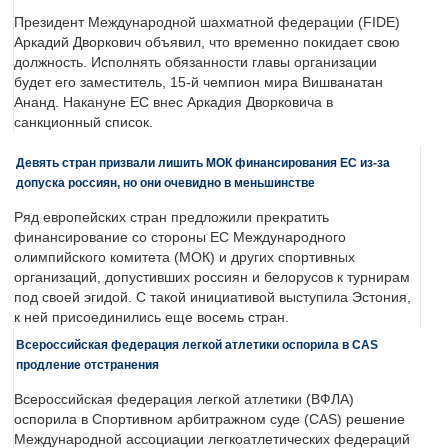
Президент Международной шахматной федерации (FIDE)
Аркадий Дворкович объявил, что временно покидает свою
должность. Исполнять обязанности главы организации
будет его заместитель, 15-й чемпион мира Вишванатан
Ананд. Накануне ЕС внес Аркадия Дворковича в
санкционный список.
Девять стран призвали лишить МОК финансирования ЕС из-за
допуска россиян, но они очевидно в меньшинстве
Ряд европейских стран предложили прекратить
финансирование со стороны ЕС Международного
олимпийского комитета (МОК) и других спортивных
организаций, допустивших россиян и белорусов к турнирам
под своей эгидой. С такой инициативой выступила Эстония,
к ней присоединились еще восемь стран.
Всероссийская федерация легкой атлетики оспорила в CAS
продление отстранения
Всероссийская федерация легкой атлетики (ВФЛА)
оспорила в Спортивном арбитражном суде (CAS) решение
Международной ассоциации легкоатлетических федераций