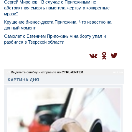
Сергей Миронов: "В случае с Пригожиным не
абстрактная смерть наметила жертву, а конкретные
мрази"
Крушение бизнес-джета Пригожина. Что известно на
данный момент
Самолет с Евгением Пригожиным на борту упал и
разбился в Тверской области
93
Выделите ошибку и отправьте по
CTRL+ENTER
sm / sm
КАРТИНА ДНЯ