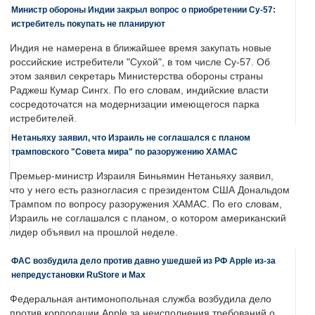
Министр обороны Индии закрыл вопрос о приобретении Су-57:
истребитель покупать не планируют
Индия не намерена в ближайшее время закупать новые
российские истребители "Сухой", в том числе Су-57. Об
этом заявил секретарь Министерства обороны страны
Раджеш Кумар Сингх. По его словам, индийские власти
сосредоточатся на модернизации имеющегося парка
истребителей.
Нетаньяху заявил, что Израиль не соглашался с планом
трамповского "Совета мира" по разоружению ХАМАС
Премьер-министр Израиля Биньямин Нетаньяху заявил,
что у него есть разногласия с президентом США Дональдом
Трампом по вопросу разоружения ХАМАС. По его словам,
Израиль не соглашался с планом, о котором американский
лидер объявил на прошлой неделе.
ФАС возбудила дело против давно ушедшей из РФ Apple из-за
непредустановки RuStore и Max
Федеральная антимонопольная служба возбудила дело
против корпорации Apple за неисполнения требований о