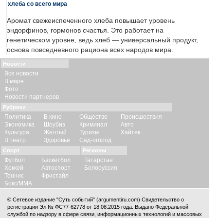
хлеба со всего мира
Аромат свежеиспеченного хлеба повышает уровень
эндорфинов, гормонов счастья. Это работает на
генетическом уровне, ведь хлеб — универсальный продукт,
основа повседневного рациона всех народов мира.
Новости
Все новости
В мире
Фото
Новости партнеров
Рубрики
Политика
В кино
Общество
Происшествия
Экономика
Шоубиз
Криминал
Авто
Культура
Желтый
Туризм
Хайтек
В театр
Здоровье
Сад-огород
Спорт
Регионы
Футбол
Баскетбол
Татарстан
Хоккей
Автоспорт
Белоруссия
Теннис
Фристайл
Бокс/ММА
© Сетевое издание "Суть событий" (argumentiru.com) Свидетельство о
регистрации Эл № ФС77-62778 от 18.08.2015 года. Выдано Федеральной
службой по надзору в сфере связи, информационных технологий и массовых