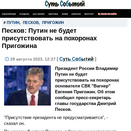
СПЕЦОПЕРАЦИЯ
СКАНДАЛЫ
ШОУ-БИЗНЕС
ЗДОРОВЬЕ
АРМИЯ
ШПИОНАЖ
НЕКРОЛОГ
ПОИСК ПО САЙТУ
#
ПУТИН
,
ПЕСКОВ
,
ПРИГОЖИН
Песков: Путин не будет
присутствовать на похоронах
Пригожина
[
С
уть
С
о
б
ытий
]
29 августа 2023, 12:27
Президент России Владимир
Путин не будет
присутствовать на похоронах
основателя СВК "Вагнер"
Евгения Пригожин. Об этом
сообщил пресс-секретарь
главы государства Дмитрий
Песков.
"Присутствие президента не предусматривается", -
сказал он.