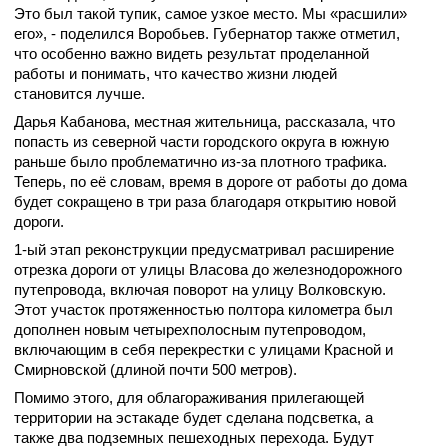
Это был такой тупик, самое узкое место.
Мы «расшили»
его», - поделился Воробьев. Губернатор также отметил,
что особенно важно видеть результат проделанной
работы и понимать, что качество жизни людей
становится лучше.
Дарья Кабанова, местная жительница, рассказала, что
попасть из северной части городского округа в южную
раньше было проблематично из-за плотного трафика.
Теперь, по её словам, время в дороге от работы до дома
будет сокращено в три раза благодаря открытию новой
дороги.
1-ый этап реконструкции предусматривал расширение
отрезка дороги от улицы Власова до железнодорожного
путепровода, включая поворот на улицу Волковскую.
Этот участок протяженностью полтора километра был
дополнен новым четырехполосным путепроводом,
включающим в себя перекрестки с улицами Красной и
Смирновской (длиной почти 500 метров).
Помимо этого,
для облагораживания прилегающей
территории на эстакаде будет сделана подсветка, а
также два подземных пешеходных перехода.
Будут