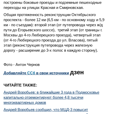
построены боковые проезды и подземные пешеходные
переходы на улицах Красная и Смирновская.
Общая протяженность реконструкции Октябрьского
проспекта - более 12 км (6,5 км - по основному ходу и 5,9
км - по съездам): второй этап
(от путепровода через ж/д
пути до Егорьевского шоссе),
третий этап
(от границы г.
Москвы до 4-го Люберецкого проезда)
, четвертый этап
(от 4-го Люберецкого проезда до ул. Власова)
, пятый
этап
(реконструкция путепровода через железную
дорогу - расширение до 3-х полос в каждую сторону).
Фото - Антон Чернов
дзен
Добавляйте
CСб
в свои источники
ЧИТАЙТЕ ТАКЖЕ:
Андрей Воробьев: в ближайшие 3 года в Подмосковье
капитально отремонтируют более 4,8 тысячи
многоквартирных домов
Андрей Воробьев сообщил, что МЦД-3 повысит