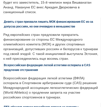
будет его заместитель, 15-й чемпион мира Вишванатан
Ананд. Накануне ЕС внес Аркадия Дворковича в
санкционный список.
Девять стран призвали лишить МОК финансирования ЕС из-за
допуска россиян, но они очевидно в меньшинстве
Ряд европейских стран предложили прекратить
финансирование со стороны ЕС Международного
олимпийского комитета (МОК) и других спортивных
организаций, допустивших россиян и белорусов к турнирам
под своей эгидой. С такой инициативой выступила Эстония,
к ней присоединились еще восемь стран.
Всероссийская федерация легкой атлетики оспорила в CAS
продление отстранения
Всероссийская федерация легкой атлетики (ВФЛА)
оспорила в Спортивном арбитражном суде (CAS) решение
Международной ассоциации легкоатлетических федераций
(World Athletics) о продлении запрета на участие
российских спортсменов в турнирах.
FIFA обсудит допуск российских команд на турниры