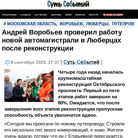
СПЕЦОПЕРАЦИЯ
СКАНДАЛЫ
ШОУ-БИЗНЕС
ЗДОРОВЬЕ
АРМИЯ
ШПИОНАЖ
НЕКРОЛОГ
ПОИСК ПО САЙТУ
#
МОСКОВСКАЯ ОБЛАСТЬ
,
ВОРОБЬЕВ
,
ЛЮБЕРЦЫ
,
ПУТЕПРОВО
Андрей Воробьев проверил работу
новой автомагистрали в Люберцах
после реконструкции
[
С
уть
С
о
б
ытий
]
8 сентября 2023, 17:37
Четыре года назад началась
крупномасштабная
реконструкция Октябрьского
проспекта. Первый из пяти
этапов работ завершен на
80%. Ожидается, что после
завершения всех этапов реконструкции пропускная
способность объекта увеличится вдвое.
«Сегодня мы проехали по новому путепроводу. Строили
его несколько лет, много коммуникаций, я знаю. Жители
очень ждали, потому что он с Егорьевкой пересекается.