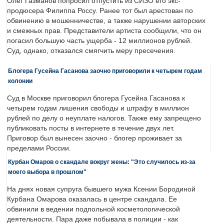
Олег Газманов попросил отпустить из СИЗО его экс-
продюсера Филиппа Россу. Ранее тот был арестован по
обвинению в мошенничестве, а также нарушении авторских
и смежных прав. Представители артиста сообщили, что он
погасил большую часть ущерба - 12 миллионов рублей.
Суд, однако, отказался смягчить меру пресечения.
Блогера Гусейна Гасанова заочно приговорили к четырем годам
колонии
Суд в Москве приговорил блогера Гусейна Гасанова к
четырем годам лишения свободы и штрафу в миллион
рублей по делу о неуплате налогов. Также ему запрещено
публиковать посты в интернете в течение двух лет.
Приговор был вынесен заочно - блогер проживает за
пределами России.
Курбан Омаров о скандале вокруг жены: "Это случилось из-за
моего выбора в прошлом"
На днях новая супруга бывшего мужа Ксении Бородиной
Курбана Омарова оказалась в центре скандала. Ее
обвинили в ведении подпольной косметологической
деятельности. Пара даже побывала в полиции - как