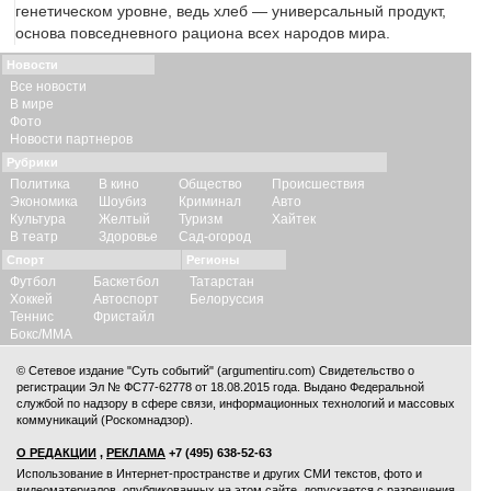
генетическом уровне, ведь хлеб — универсальный продукт,
основа повседневного рациона всех народов мира.
Новости
Все новости
В мире
Фото
Новости партнеров
Рубрики
Политика
В кино
Общество
Происшествия
Экономика
Шоубиз
Криминал
Авто
Культура
Желтый
Туризм
Хайтек
В театр
Здоровье
Сад-огород
Спорт
Регионы
Футбол
Баскетбол
Татарстан
Хоккей
Автоспорт
Белоруссия
Теннис
Фристайл
Бокс/ММА
© Сетевое издание "Суть событий" (argumentiru.com) Свидетельство о
регистрации Эл № ФС77-62778 от 18.08.2015 года. Выдано Федеральной
службой по надзору в сфере связи, информационных технологий и массовых
коммуникаций (Роскомнадзор).
О РЕДАКЦИИ
,
РЕКЛАМА
+7 (495) 638-52-63
Использование в Интернет-пространстве и других СМИ текстов, фото и
видеоматериалов, опубликованных на этом сайте, допускается с
разрешения