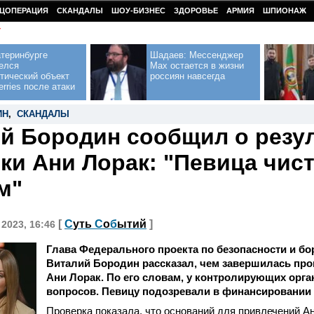
ЦОПЕРАЦИЯ
СКАНДАЛЫ
ШОУ-БИЗНЕС
ЗДОРОВЬЕ
АРМИЯ
ШПИОНАЖ
У
теринбурге
Шадаев: Мессенджер
елся
Max остается в жизни
тический объект
россиян навсегда
erries после атаки
ИН
,
СКАНДАЛЫ
й Бородин сообщил о резу
ки Ани Лорак: "Певица чист
м"
[
С
уть
С
о
б
ытий
]
 2023, 16:46
Глава Федерального проекта по безопасности и бо
Виталий Бородин рассказал, чем завершилась про
Ани
Лорак
. По его словам, у контролирующих орга
вопросов. Певицу подозревали в финансировании 
Проверка показала, что оснований для привлечений А