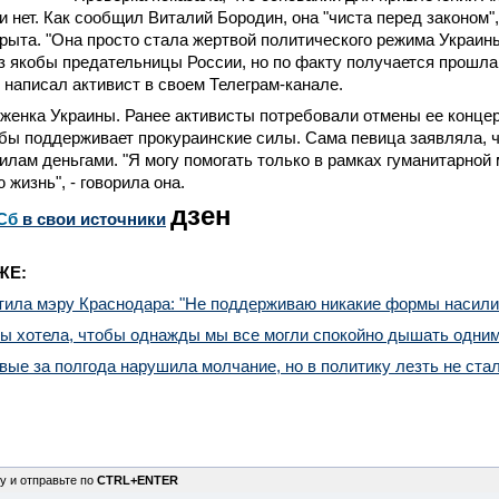
и нет.
Как сообщил Виталий Бородин, она "чиста перед законом",
рыта. "
Она просто стала
жертвой
политического режима
Украин
з якобы предательницы России, но по факту получается прошла 
 - написал активист в своем
Телеграм-канале
.
оженка Украины. Ранее активисты потребовали отмены ее концер
кобы поддерживает
прокураинские
силы. Сама певица заявляла, ч
лам деньгами. "Я могу помогать только в рамках гуманитарной 
 жизнь", - говорила она.
дзен
Сб
в свои источники
ЖЕ:
тила мэру Краснодара: "Не поддерживаю никакие формы насили
бы хотела, чтобы однажды мы все могли спокойно дышать одним
вые за полгода нарушила молчание, но в политику лезть не ста
у и отправьте по
CTRL+ENTER