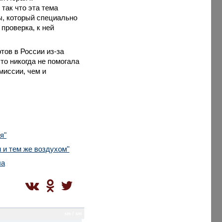
 так что эта тема
ы
, который специально
проверка, к ней
тов в России из-за
то никогда не помогала
миссии, чем и
я"
 и тем же воздухом"
ла
sm / sm