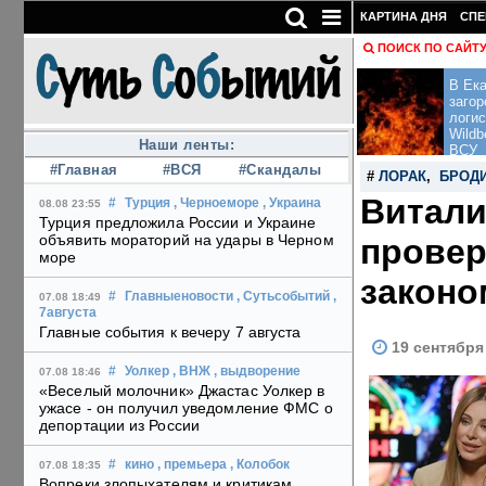
КАРТИНА ДНЯ
СПЕ
ПОИСК ПО САЙТ
В Ека
загор
логис
Wildb
Наши ленты:
ВСУ
#Главная
#ВСЯ
#Скандалы
#
ЛОРАК
,
БРОД
Витали
#
Турция
, Черноеморе
, Украина
08.08 23:55
Турция предложила России и Украине
объявить мораторий на удары в Черном
провер
море
законо
#
Главныеновости
, Сутьсобытий
,
07.08 18:49
7августа
Главные события к вечеру 7 августа
19 сентября
#
Уолкер
, ВНЖ
, выдворение
07.08 18:46
«Веселый молочник» Джастас Уолкер в
ужасе - он получил уведомление ФМС о
депортации из России
#
кино
, премьера
, Колобок
07.08 18:35
Вопреки злопыхателям и критикам,