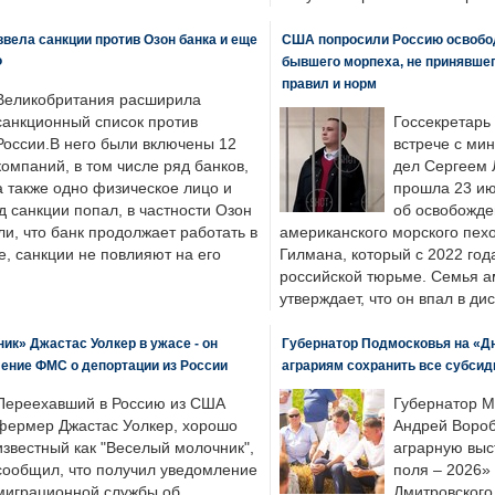
вела санкции против Озон банка и еще
США попросили Россию освобо
Ф
бывшего морпеха, не принявшег
правил и норм
Великобритания расширила
санкционный список против
Госсекретарь
России.В него были включены 12
встрече с ми
компаний, в том числе ряд банков,
дел Сергеем 
а также одно физическое лицо и
прошла 23 ию
д санкции попал, в частности Озон
об освобожде
ли, что банк продолжает работать в
американского морского пех
, санкции не повлияют на его
Гилмана, который с 2022 год
российской тюрьме. Семья 
утверждает, что он впал в ди
к» Джастас Уолкер в ужасе - он
Губернатор Подмосковья на «Д
ение ФМС о депортации из России
аграриям сохранить все субсид
Переехавший в Россию из США
Губернатор М
фермер Джастас Уолкер, хорошо
Андрей Вороб
известный как "Веселый молочник",
аграрную выс
сообщил, что получил уведомление
поля – 2026»
миграционной службы об
Дмитровского 