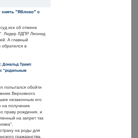
 снять "Яблоко" с
суд иск об отмене
о". Лидер ЛДПР Леонид
ей. А главный
и обратился в
я: Дональд Трамп
 с "родильным
п попытался обойти
ение Верховного
вшее незаконным его
е на получение
по праву рождения, и
ленный на запрет так
изма",
страну на роды для
нского гражданства.