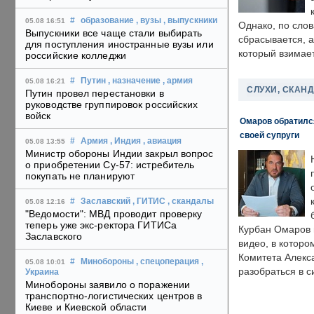
#
образование
, вузы
, выпускники
05.08 16:51
Однако, по слов
Выпускники все чаще стали выбирать
сбрасывается, а
для поступления иностранные вузы или
который взимает
российские колледжи
#
Путин
, назначение
, армия
05.08 16:21
СЛУХИ, СКАН
Путин провел перестановки в
руководстве группировок российских
войск
Омаров обратилс
своей супруги
#
Армия
, Индия
, авиация
05.08 13:55
Министр обороны Индии закрыл вопрос
о приобретении Су-57: истребитель
покупать не планируют
#
Заславский
, ГИТИС
, скандалы
05.08 12:16
"Ведомости": МВД проводит проверку
теперь уже экс-ректора ГИТИСа
Курбан Омаров в
Заславского
видео, в которо
Комитета Алекс
#
Минобороны
, спецоперация
,
05.08 10:01
разобраться в с
Украина
Минобороны заявило о поражении
транспортно-логистических центров в
Киеве и Киевской области