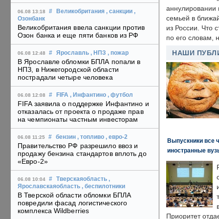
аннулировании в
#
Великобритания
, санкции
,
06.08 13:18
семьей в ближа
Озонбанк
Великобритания ввела санкции против
из России. Что 
Озон банка и еще пяти банков из РФ
по его словам, н
НАШИ ПУБЛ
#
Ярославль
, НПЗ
, пожар
06.08 12:48
В Ярославле обломки БПЛА попали в
НПЗ, в Нижегородской области
пострадали четыре человека
#
FIFA
, Инфантино
, футбол
06.08 12:08
FIFA заявила о поддержке Инфантино и
отказалась от проекта о продаже прав
на чемпионаты частным инвесторам
#
бензин
, топливо
, евро-2
06.08 11:25
Выпускники все 
Правительство РФ разрешило ввоз и
иностранные вуз
продажу бензина стандартов вплоть до
«Евро-2»
#
Тверскаяобласть
,
06.08 10:04
Ярославскаяобласть
, беспилотники
В Тверской области обломки БПЛА
повредили фасад логистического
комплекса Wildberries
Приоритет отда