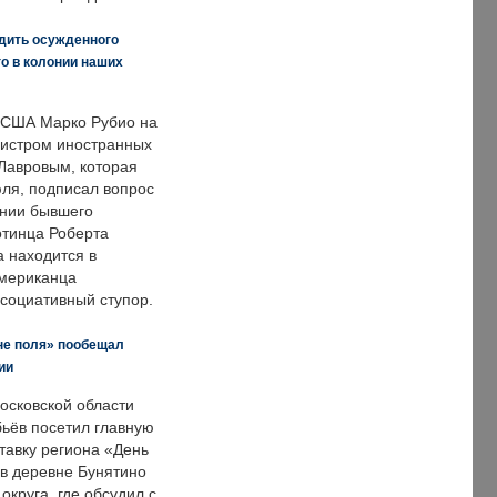
дить осужденного
о в колонии наших
 США Марко Рубио на
нистром иностранных
Лавровым, которая
ля, подписал вопрос
нии бывшего
отинца Роберта
а находится в
американца
ссоциативный ступор.
не поля» пообещал
ии
осковской области
ьёв посетил главную
тавку региона «День
 в деревне Бунятино
округа, где обсудил с