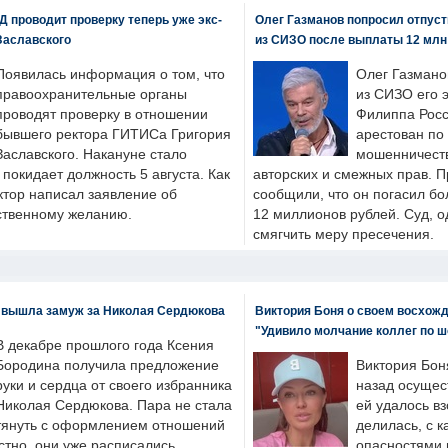
 проводит проверку теперь уже экс-
Олег Газманов попросил отпуст
Заславского
из СИЗО после выплаты 12 млн
Появилась информация о том, что
Олег Газмано
правоохранительные органы
из СИЗО его 
проводят проверку в отношении
Филиппа Росс
бывшего ректора ГИТИСа Григория
арестован по
Заславского. Накануне стало
мошенничеств
н покидает должность 5 августа. Как
авторских и смежных прав. П
ктор написал заявление об
сообщили, что он погасил бо
бственному желанию.
12 миллионов рублей. Суд, о
смягчить меру пресечения.
 вышла замуж за Николая Сердюкова
Виктория Боня о своем восхожд
"Удивило молчание коллег по ш
В декабре прошлого года Ксения
Бородина получила предложение
Виктория Бон
руки и сердца от своего избранника
назад осущес
Николая Сердюкова. Пара не стала
ей удалось вз
тянуть с оформлением отношений
делилась, с к
естно, они уже расписались.
опасностями 