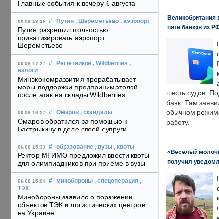
Главные события к вечеру 6 августа
Великобритания в
#
Путин
, Шереметьево
, аэропорт
06.08 18:25
пяти банков из Р
Путин разрешил полностью
приватизировать аэропорт
Шереметьево
#
Решетников
, Wildberries
,
06.08 17:27
налоги
Минэкономразвития прорабатывает
меры поддержки предпринимателей
шесть судов. По
после атак на склады Wildberries
банк. Там заяви
обычном режиме
#
Омаров
, скандалы
06.08 16:27
Омаров обратился за помощью к
работу.
Бастрыкину в деле своей супруги
#
образование
, вузы
, квоты
06.08 15:33
«Веселый молочни
Ректор МГИМО предложил ввести квоты
получил уведомл
для олимпиадников при приеме в вузы
#
минобороны
, спецоперация
,
06.08 15:04
ТЭК
Минобороны заявило о поражении
объектов ТЭК и логистических центров
на Украине