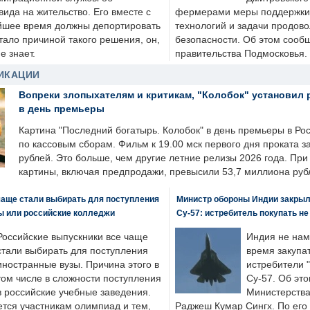
ида на жительство. Его вместе с
фермерами меры поддержки
йшее время должны депортировать
технологий и задачи продов
стало причиной такого решения, он,
безопасности. Об этом сооб
е знает.
правительства Подмосковья.
ИКАЦИИ
Вопреки злопыхателям и критикам, "Колобок" установил 
в день премьеры
Картина "Последний богатырь. Колобок" в день премьеры в Ро
по кассовым сборам. Фильм к 19.00 мск первого дня проката 
рублей. Это больше, чем другие летние релизы 2026 года. Пр
картины, включая предпродажи, превысили 53,7 миллиона руб
чаще стали выбирать для поступления
Министр обороны Индии закрыл
ы или российские колледжи
Су-57: истребитель покупать н
Российские выпускники все чаще
Индия не нам
стали выбирать для поступления
время закупа
иностранные вузы. Причина этого в
истребители "
том числе в сложности поступления
Су-57. Об это
в российские учебные заведения.
Министерства
ется участникам олимпиад и тем,
Раджеш Кумар Сингх. По его