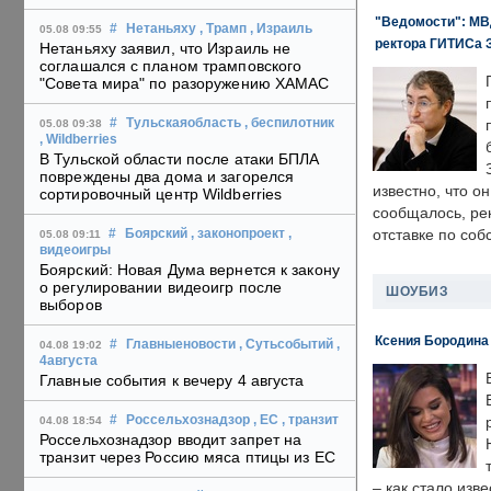
"Ведомости": МВД
#
Нетаньяху
, Трамп
, Израиль
05.08 09:55
ректора ГИТИСа 
Нетаньяху заявил, что Израиль не
соглашался с планом трамповского
"Совета мира" по разоружению ХАМАС
#
Тульскаяобласть
, беспилотник
05.08 09:38
, Wildberries
В Тульской области после атаки БПЛА
повреждены два дома и загорелся
известно, что о
сортировочный центр Wildberries
сообщалось, ре
отставке по со
#
Боярский
, законопроект
,
05.08 09:11
видеоигры
Боярский: Новая Дума вернется к закону
о регулировании видеоигр после
ШОУБИЗ
выборов
Ксения Бородина
#
Главныеновости
, Сутьсобытий
,
04.08 19:02
4августа
Главные события к вечеру 4 августа
#
Россельхознадзор
, ЕС
, транзит
04.08 18:54
Россельхознадзор вводит запрет на
транзит через Россию мяса птицы из ЕС
– как стало изв