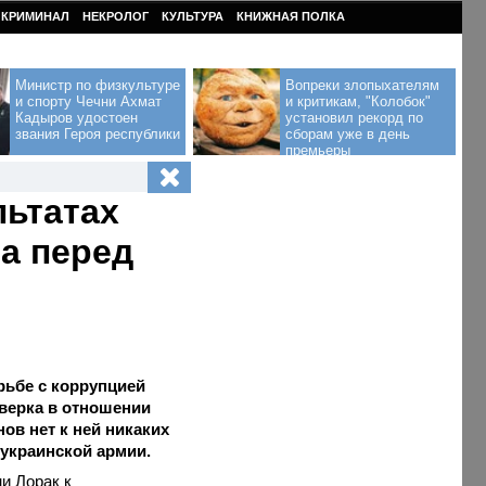
КРИМИНАЛ
НЕКРОЛОГ
КУЛЬТУРА
КНИЖНАЯ ПОЛКА
Министр по физкультуре
Вопреки злопыхателям
и спорту Чечни Ахмат
и критикам, "Колобок"
Кадыров удостоен
установил рекорд по
звания Героя республики
сборам уже в день
премьеры
льтатах
а перед
рьбе с коррупцией
верка в отношении
нов нет к ней никаких
украинской армии.
ни
Лорак
к