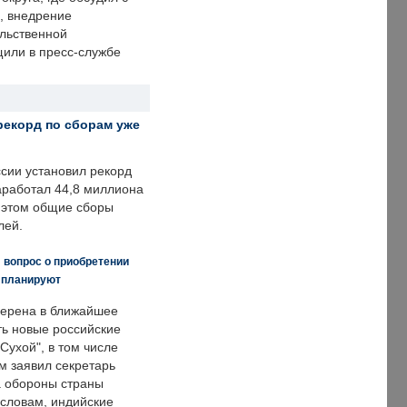
, внедрение
ольственной
щили в пресс-службе
рекорд по сборам уже
ссии установил рекорд
заработал 44,8 миллиона
и этом общие сборы
лей.
 вопрос о приобретении
е планируют
ерена в ближайшее
ть новые российские
Сухой", в том числе
м заявил секретарь
 обороны страны
 словам, индийские