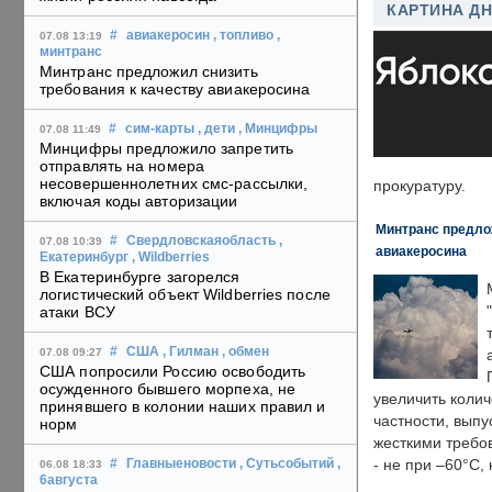
КАРТИНА Д
#
авиакеросин
, топливо
,
07.08 13:19
минтранс
Минтранс предложил снизить
требования к качеству авиакеросина
#
сим-карты
, дети
, Минцифры
07.08 11:49
Минцифры предложило запретить
отправлять на номера
несовершеннолетних смс-рассылки,
прокуратуру.
включая коды авторизации
Минтранс предлож
#
Свердловскаяобласть
,
07.08 10:39
авиакеросина
Екатеринбург
, Wildberries
В Екатеринбурге загорелся
логистический объект Wildberries после
атаки ВСУ
#
США
, Гилман
, обмен
07.08 09:27
США попросили Россию освободить
осужденного бывшего морпеха, не
увеличить колич
принявшего в колонии наших правил и
частности, выпу
норм
жесткими требо
- не при –60°C,
#
Главныеновости
, Сутьсобытий
,
06.08 18:33
6августа