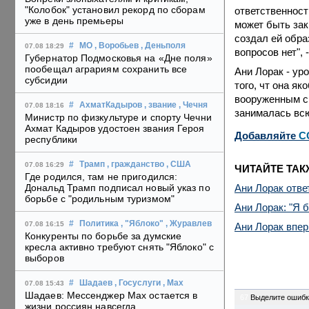
"Колобок" установил рекорд по сборам
ответственност
уже в день премьеры
может быть зак
создал ей обра
#
МО
, Воробьев
, Деньполя
07.08 18:29
вопросов нет",
Губернатор Подмосковья на «Дне поля»
пообещал аграриям сохранить все
Ани
Лорак
- ур
субсидии
того, чт она я
вооруженным си
#
АхматКадыров
, звание
, Чечня
07.08 18:16
занималась всю
Министр по физкультуре и спорту Чечни
Ахмат Кадыров удостоен звания Героя
Добавляйте
C
республики
#
Трамп
, гражданство
, США
07.08 16:29
ЧИТАЙТЕ ТАК
Где родился, там не пригодился:
Ани Лорак отве
Дональд Трамп подписал новый указ по
борьбе с "родильным туризмом"
Ани Лорак: "Я 
#
Политика
, "Яблоко"
, Журавлев
07.08 16:15
Ани Лорак впер
Конкуренты по борьбе за думские
кресла активно требуют снять "Яблоко" с
выборов
#
Шадаев
, Госуслуги
, Max
07.08 15:43
Шадаев: Мессенджер Max остается в
67
Выделите ошибк
жизни россиян навсегда