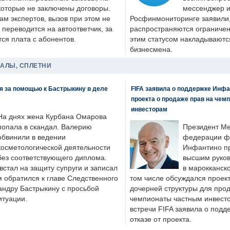
которые не заключены договоры.
мессенджер и
ам экспертов, вызов при этом не
Росфинмониторинге заявили, 
 переводится на автоответчик, за
распространяются ограничени
ся плата с абонентов.
этим статусом накладываютс
бизнесмена.
ДАЛЫ, СПЛЕТНИ
я за помощью к Бастрыкину в деле
FIFA заявила о поддержке Инфа
проекта о продаже прав на чем
инвесторам
На днях жена Курбана Омарова
попала в скандал. Валерию
Президент М
обвинили в ведении
федерации фу
косметологической деятельности
Инфантино пр
без соответствующего диплома.
высшим руков
стал на защиту супруги и записал
в марокканско
м обратился к главе Следственного
том числе обсуждался проек
андру Бастрыкину с просьбой
дочерней структуры для про
итуации.
чемпионаты частным инвесто
встречи FIFA заявила о под
отказе от проекта.