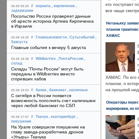
кто поступает п
#
израиль
, кирпиченок
,
06.08 09:26
все чаще смотря
задержание
Посольство России проверяет данные
об аресте историка Артема Кирпиченка
Нетаньяху заявил
в Израиле
планом трамповс
ХАМАС
#
Главныеновости
, Сутьсобытий
,
05.08 18:39
5августа
Главные события к вечеру 5 августа
#
Wildberries
, ПочтаРоссии
,
05.08 18:38
склад
Склады "Почты России" могут быть
переданы в Wildberries вместо
ХАМАС. По его 
сгоревших хабов
планом, о кото
на прошлой нед
#
банки
, банкомат
, наличные
05.08 18:03
С октября в России появится
возможность пополнять счет наличными
Операторы перест
через любой банкомат по СБП
маркировки, но п
#
Ткачук
, екатеринбург
,
05.08 17:07
покушение
На Урале совершили покушение на
главу завода-разработчика дронов
«Упырь» Ткачука