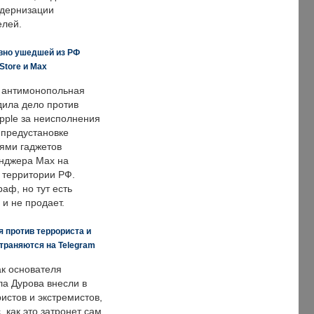
одернизации
елей.
вно ушедшей из РФ
Store и Max
 антимонопольная
дила дело против
pple за неисполнения
 предустановке
ями гаджетов
енджера Max на
 территории РФ.
аф, но тут есть
 и не продает.
 против террориста и
траняются на Telegram
ак основателя
ла Дурова внесли в
истов и экстремистов,
, как это затронет сам