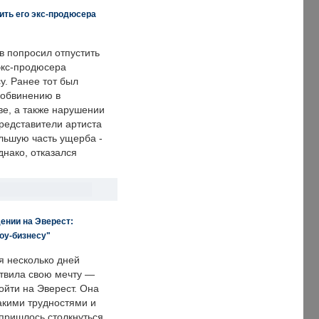
ить его экс-продюсера
в попросил отпустить
экс-продюсера
у. Ранее тот был
 обвинению в
е, а также нарушении
редставители артиста
льшую часть ущерба -
днако, отказался
ении на Эверест:
оу-бизнесу"
я несколько дней
твила свою мечту —
ойти на Эверест. Она
акими трудностями и
пришлось столкнуться