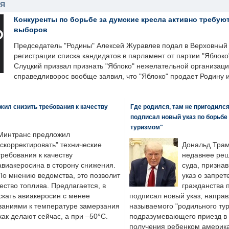
НЯ
Конкуренты по борьбе за думские кресла активно требуют
выборов
Председатель "Родины" Алексей Журавлев подал в Верховный 
регистрации списка кандидатов в парламент от партии "Яблок
Слуцкий призвал признать "Яблоко" нежелательной организаци
справедливорос вообще заявил, что "Яблоко" продает Родину 
ил снизить требования к качеству
Где родился, там не пригодилс
подписал новый указ по борьбе
туризмом"
Минтранс предложил
"скорректировать" технические
Дональд Трам
требования к качеству
недавнее реш
авиакеросина в сторону снижения.
суда, призна
По мнению ведомства, это позволит
указ о запрет
ество топлива. Предлагается, в
гражданства 
скать авиакеросин с менее
подписал новый указ, направ
ваниями к температуре замерзания
называемого "родильного тур
 как делают сейчас, а при –50°C.
подразумевающего приезд в 
получения ребенком америка