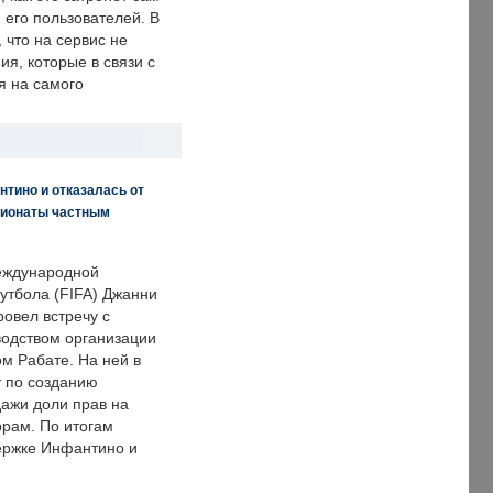
 его пользователей. В
что на сервис не
я, которые в связи с
я на самого
нтино и отказалась от
пионаты частным
еждународной
тбола (FIFA) Джанни
овел встречу с
одством организации
м Рабате. На ней в
т по созданию
дажи доли прав на
рам. По итогам
держке Инфантино и