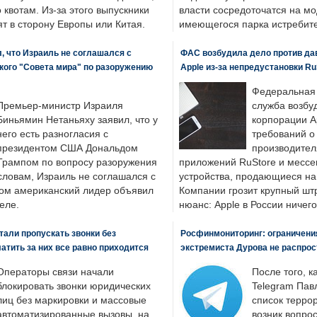
о квотам. Из-за этого выпускники
власти сосредоточатся на м
т в сторону Европы или Китая.
имеющегося парка истребит
, что Израиль не соглашался с
ФАС возбудила дело против да
кого "Совета мира" по разоружению
Apple из-за непредустановки Ru
Федеральная
Премьер-министр Израиля
служба возбу
Биньямин Нетаньяху заявил, что у
корпорации A
него есть разногласия с
требований о
президентом США Дональдом
производител
Трампом по вопросу разоружения
приложений RuStore и месс
словам, Израиль не соглашался с
устройства, продающиеся на
ром американский лидер объявил
Компании грозит крупный штр
еле.
нюанс: Apple в России ничего
али пропускать звонки без
Росфинмониторинг: ограничения
латить за них все равно приходится
экстремиста Дурова не распрос
Операторы связи начали
После того, к
блокировать звонки юридических
Telegram Пав
лиц без маркировки и массовые
список террор
автоматизированные вызовы, на
возник вопрос