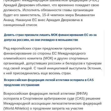
Президент Международной шахматной федерации (FIDE)
Аркадий Дворкович объявил, что временно покидает свою
должность. Исполнять обязанности главы организации
будет его заместитель, 15-й чемпион мира Вишванатан
Ананд. Накануне ЕС внес Аркадия Дворковича в
санкционный список.
Девять стран призвали лишить МОК финансирования ЕС из-за
допуска россиян, но они очевидно в меньшинстве
Ряд европейских стран предложили прекратить
финансирование со стороны ЕС Международного
олимпийского комитета (МОК) и других спортивных
организаций, допустивших россиян и белорусов к турнирам
под своей эгидой. С такой инициативой выступила Эстония,
к ней присоединились еще восемь стран.
Всероссийская федерация легкой атлетики оспорила в CAS
продление отстранения
Всероссийская федерация легкой атлетики (ВФЛА)
оспорила в Спортивном арбитражном суде (CAS) решение
Международной ассоциации легкоатлетических федераций
(World Athletics) о продлении запрета на участие