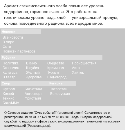
Аромат свежеиспеченного хлеба повышает уровень
эндорфинов, гормонов счастья. Это работает на
генетическом уровне, ведь хлеб — универсальный продукт,
основа повседневного рациона всех народов мира.
Новости
Все новости
В мире
Фото
Новости партнеров
Рубрики
Политика
В кино
Общество
Происшествия
Экономика
Шоубиз
Криминал
Авто
Культура
Желтый
Туризм
Хайтек
В театр
Здоровье
Сад-огород
Спорт
Регионы
Футбол
Баскетбол
Татарстан
Хоккей
Автоспорт
Белоруссия
Теннис
Фристайл
Бокс/ММА
© Сетевое издание "Суть событий" (argumentiru.com) Свидетельство о
регистрации Эл № ФС77-62778 от 18.08.2015 года. Выдано Федеральной
службой по надзору в сфере связи, информационных технологий и массовых
коммуникаций (Роскомнадзор).