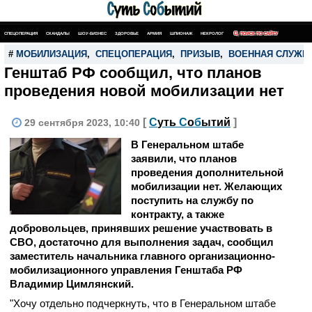
СПЕЦОПЕРАЦИЯ
СКАНДАЛЫ
ШОУ-БИЗНЕС
ЗДОРОВЬЕ
АРМИЯ
ШПИОНАЖ
НЕКРОЛОГ
ПОИСК ПО САЙТУ
#
МОБИЛИЗАЦИЯ
,
СПЕЦОПЕРАЦИЯ
,
ПРИЗЫВ
,
ВОЕННАЯ СЛУЖБ
Генштаб РФ сообщил, что планов
проведения новой мобилизации нет
[
С
уть
С
о
б
ытий
]
29 сентября 2023, 10:40
В Генеральном штабе
заявили, что планов
проведения дополнительной
мобилизации нет. Желающих
поступить на службу по
контракту, а также
добровольцев, принявших решение участвовать в
СВО, достаточно для выполнения задач, сообщил
заместитель начальника главного организационно-
мобилизационного управления Генштаба РФ
Владимир Цимлянский.
"Хочу отдельно подчеркнуть, что в Генеральном штабе