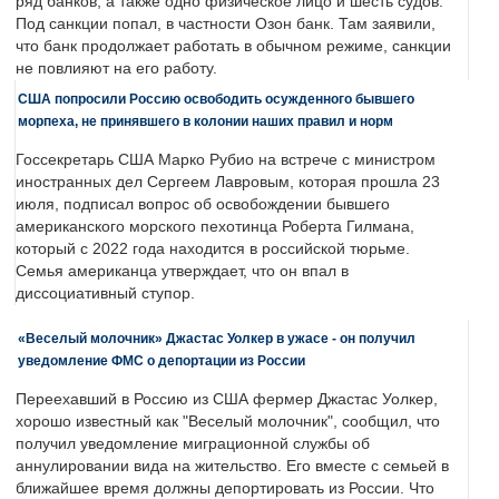
ряд банков, а также одно физическое лицо и шесть судов.
Под санкции попал, в частности Озон банк. Там заявили,
что банк продолжает работать в обычном режиме, санкции
не повлияют на его работу.
США попросили Россию освободить осужденного бывшего
морпеха, не принявшего в колонии наших правил и норм
Госсекретарь США Марко Рубио на встрече с министром
иностранных дел Сергеем Лавровым, которая прошла 23
июля, подписал вопрос об освобождении бывшего
американского морского пехотинца Роберта Гилмана,
который с 2022 года находится в российской тюрьме.
Семья американца утверждает, что он впал в
диссоциативный ступор.
«Веселый молочник» Джастас Уолкер в ужасе - он получил
уведомление ФМС о депортации из России
Переехавший в Россию из США фермер Джастас Уолкер,
хорошо известный как "Веселый молочник", сообщил, что
получил уведомление миграционной службы об
аннулировании вида на жительство. Его вместе с семьей в
ближайшее время должны депортировать из России. Что