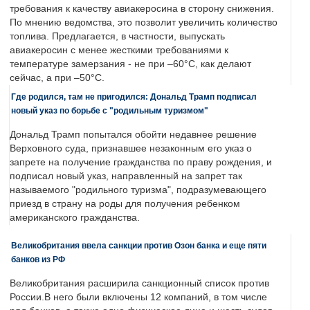
требования к качеству авиакеросина в сторону снижения.
По мнению ведомства, это позволит увеличить количество
топлива. Предлагается, в частности, выпускать
авиакеросин с менее жесткими требованиями к
температуре замерзания - не при –60°C, как делают
сейчас, а при –50°C.
Где родился, там не пригодился: Дональд Трамп подписал
новый указ по борьбе с "родильным туризмом"
Дональд Трамп попытался обойти недавнее решение
Верховного суда, признавшее незаконным его указ о
запрете на получение гражданства по праву рождения, и
подписал новый указ, направленный на запрет так
называемого "родильного туризма", подразумевающего
приезд в страну на роды для получения ребенком
американского гражданства.
Великобритания ввела санкции против Озон банка и еще пяти
банков из РФ
Великобритания расширила санкционный список против
России.В него были включены 12 компаний, в том числе