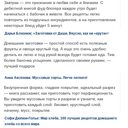
Завтрак — это признание в любви себе и близким. С
дебютной книгой фуд-блогера каждое утро будет
начинаться с бабочек в животе. Все рецепты легко
повторить из подручных ингредиентов, а на приготовление
некоторых блюд уйдет 5 минут.
Дарья Близнюк: «Заготовки от Даши. Вкусно, как ни «крути»!
Домашние заготовки — простой способ есть полезные
фрукты и овощи круглый год. А еще это очень удобно:
делать их легко и под рукой всегда будет готовая еда. Тем
более баночка угощения, сделанного своими руками, —
лучший подарок.
Анна Аксёнова: Муссовые торты. Легче легкого!
Безупречная форма, гладкое покрытие, идеальный разрез
— книга расскажет, как приготовить торт перфекциониста.
Вы увидите муссовые торты в разрезе и узнаете, как
приготовить каждый слой: бисквит, хрустящий слой,
начинку, мусс, покрытие.
Софи Дюпюи-Голье: Мир хлеба. 100 лучших рецептов домашнего
хлеба со всего мира