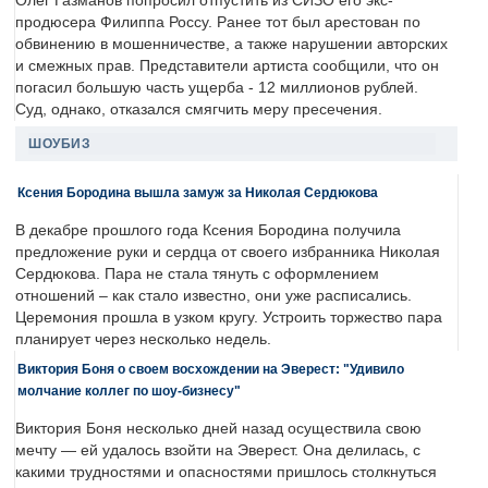
Олег Газманов попросил отпустить из СИЗО его экс-
продюсера Филиппа Россу. Ранее тот был арестован по
обвинению в мошенничестве, а также нарушении авторских
и смежных прав. Представители артиста сообщили, что он
погасил большую часть ущерба - 12 миллионов рублей.
Суд, однако, отказался смягчить меру пресечения.
ШОУБИЗ
Ксения Бородина вышла замуж за Николая Сердюкова
В декабре прошлого года Ксения Бородина получила
предложение руки и сердца от своего избранника Николая
Сердюкова. Пара не стала тянуть с оформлением
отношений – как стало известно, они уже расписались.
Церемония прошла в узком кругу. Устроить торжество пара
планирует через несколько недель.
Виктория Боня о своем восхождении на Эверест: "Удивило
молчание коллег по шоу-бизнесу"
Виктория Боня несколько дней назад осуществила свою
мечту — ей удалось взойти на Эверест. Она делилась, с
какими трудностями и опасностями пришлось столкнуться