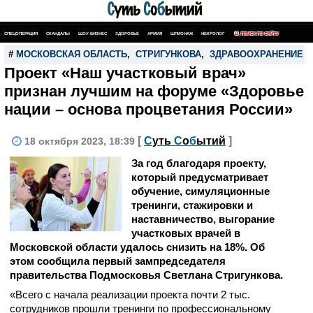
СПЕЦОПЕРАЦИЯ
СКАНДАЛЫ
ШОУ-БИЗНЕС
ЗДОРОВЬЕ
АРМИЯ
ШПИОНАЖ
НЕКРОЛОГ
ПОИСК ПО САЙТУ
#
МОСКОВСКАЯ ОБЛАСТЬ
,
СТРИГУНКОВА
,
ЗДРАВООХРАНЕНИЕ
Проект «Наш участковый врач»
признан лучшим на форуме «Здоровье
нации – основа процветания России»
[
С
уть
С
о
б
ытий
]
18 октября 2023, 18:39
За год благодаря проекту,
который предусматривает
обучение, симуляционные
тренинги, стажировки и
наставничество, выгорание
участковых врачей в
Московской области удалось снизить на 18%. Об
этом сообщила первый зампредседателя
правительства Подмосковья Светлана Стригункова.
«Всего с начала реализации проекта почти 2 тыс.
сотрудников прошли тренинги по профессиональному