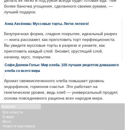
делать их легко и под рукой всегда будет готовая еда. Тем
более баночка угощения, сделанного своими руками, —
лучший подарок.
Анна Аксёнова: Муссовые торты. Легче легкого!
Безупречная форма, гладкое покрытие, идеальный разрез
— книга расскажет, как приготовить торт перфекциониста.
Вы увидите муссовые торты в разрезе и узнаете, как
приготовить каждый слой: бисквит, хрустящий слой,
начинку, мусс, покрытие.
Софи Дюпюи-Голье: Мир хлеба. 100 лучших рецептов домашнего
хлеба со всего мира
Аромат свежеиспеченного хлеба повышает уровень
эндорфинов, гормонов счастья. Это работает на
генетическом уровне, ведь хлеб — универсальный продукт,
основа повседневного рациона всех народов мира.
Новости
Все новости
В мире
Фото
Новости партнеров