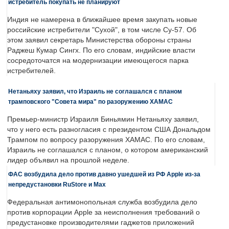
истребитель покупать не планируют
Индия не намерена в ближайшее время закупать новые
российские истребители "Сухой", в том числе Су-57. Об
этом заявил секретарь Министерства обороны страны
Раджеш Кумар Сингх. По его словам, индийские власти
сосредоточатся на модернизации имеющегося парка
истребителей.
Нетаньяху заявил, что Израиль не соглашался с планом
трамповского "Совета мира" по разоружению ХАМАС
Премьер-министр Израиля Биньямин Нетаньяху заявил,
что у него есть разногласия с президентом США Дональдом
Трампом по вопросу разоружения ХАМАС. По его словам,
Израиль не соглашался с планом, о котором американский
лидер объявил на прошлой неделе.
ФАС возбудила дело против давно ушедшей из РФ Apple из-за
непредустановки RuStore и Max
Федеральная антимонопольная служба возбудила дело
против корпорации Apple за неисполнения требований о
предустановке производителями гаджетов приложений