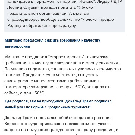
кандидатов в парламент от партии "Яблоко". Лидер ЛДПР
Леонид Слуцкий призвал признать "Яблоко"
нежелательной организацией. А главный
справедливорос вообще заявил, что "Яблоко" продает
Родину и обратился в прокуратуру.
Минтранс предложил снизить требования к качеству
авиакеросина
Минтранс предложил "скорректировать" технические
требования к качеству авиакеросина в сторону снижения.
По мнению ведомства, это позволит увеличить количество
топлива. Предлагается, в частности, выпускать
авиакеросин с менее жесткими требованиями к
температуре замерзания - не при –60°C, как делают
сейчас, а при –50°C.
Где родился, там не пригодился: Дональд Трамп подписал
новый указ по борьбе с "родильным туризмом"
Дональд Трамп попытался обойти недавнее решение
Верховного суда, признавшее незаконным его указ о
запрете на получение гражданства по праву рождения, и