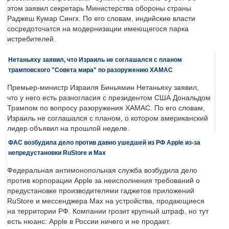
этом заявил секретарь Министерства обороны страны
Раджеш Кумар Сингх. По его словам, индийские власти
сосредоточатся на модернизации имеющегося парка
истребителей.
Нетаньяху заявил, что Израиль не соглашался с планом
трамповского "Совета мира" по разоружению ХАМАС
Премьер-министр Израиля Биньямин Нетаньяху заявил,
что у него есть разногласия с президентом США Дональдом
Трампом по вопросу разоружения ХАМАС. По его словам,
Израиль не соглашался с планом, о котором американский
лидер объявил на прошлой неделе.
ФАС возбудила дело против давно ушедшей из РФ Apple из-за
непредустановки RuStore и Max
Федеральная антимонопольная служба возбудила дело
против корпорации Apple за неисполнения требований о
предустановке производителями гаджетов приложений
RuStore и мессенджера Max на устройства, продающиеся
на территории РФ. Компании грозит крупный штраф, но тут
есть нюанс: Apple в России ничего и не продает.