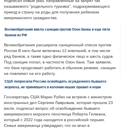
подписал новый указ, направленный на запрет так
называемого "родильного туризма", подразумевающего
приезд в страну на роды для получения ребенком
американского гражданства.
Великобритания ввела санкции против Озон банка и еще пяти
банков из РФ
Великобритания расширила санкционный список против
России.В него были включены 12 компаний, в том числе
ряд банков, а также одно физическое лицо и шесть судов.
Под санкции попал, в частности Озон банк. Там заявили,
что банк продолжает работать в обычном режиме, санкции
не повлияют на его работу.
США попросили Россию освободить осужденного бывшего
морпеха, не принявшего в колонии наших правил и норм
Госсекретарь США Марко Рубио на встрече с министром
иностранных дел Сергеем Лавровым, которая прошла 23
июля, подписал вопрос об освобождении бывшего
американского морского пехотинца Роберта Гилмана,
который с 2022 года находится в российской тюрьме.
Семья американца утверждает, что он впал в