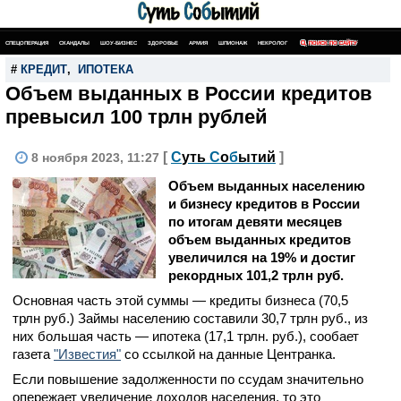
СПЕЦОПЕРАЦИЯ
СКАНДАЛЫ
ШОУ-БИЗНЕС
ЗДОРОВЬЕ
АРМИЯ
ШПИОНАЖ
НЕКРОЛОГ
ПОИСК ПО САЙТУ
#
КРЕДИТ
,
ИПОТЕКА
Объем выданных в России кредитов
превысил 100 трлн рублей
[
С
уть
С
о
б
ытий
]
8 ноября 2023, 11:27
Объем выданных населению
и бизнесу кредитов в России
по итогам девяти месяцев
объем выданных кредитов
увеличился на 19% и достиг
рекордных 101,2 трлн руб.
Основная часть этой суммы — кредиты бизнеса (70,5
трлн руб.) Займы населению составили 30,7 трлн руб., из
них большая часть — ипотека (17,1 трлн. руб.), сообает
газета
"Известия"
со ссылкой на данные Центранка.
Если повышение задолженности по ссудам значительно
опережает увеличение доходов населения, то это