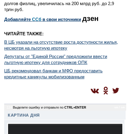
долгов физлиц, увеличилась на 200 млрд руб. до 2,9
трлн руб.
дзен
Добавляйте
CСб
в свои источники
ЧИТАЙТЕ ТАКЖЕ:
В ЦБ указали на отсутствие роста доступности жилья,
несмотря на льготную ипотеку
Депутаты от "Единой России" предложили ввести
льготную ипотеку для сотрудников ОПК
ЦБ рекомендовал банкам и МФО предоставить
кредитные каникулы мобилизованным
124
Выделите ошибку и отправьте по
CTRL+ENTER
sm / sm
КАРТИНА ДНЯ