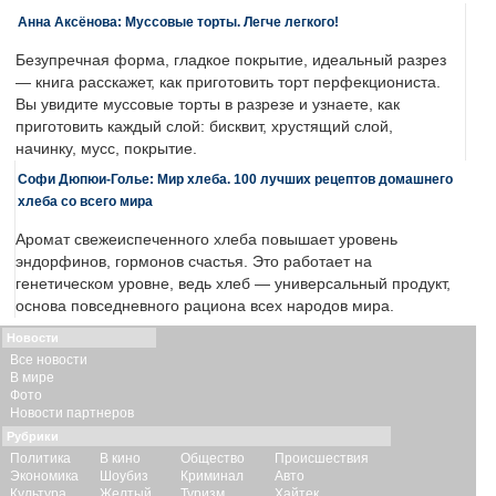
Анна Аксёнова: Муссовые торты. Легче легкого!
Безупречная форма, гладкое покрытие, идеальный разрез
— книга расскажет, как приготовить торт перфекциониста.
Вы увидите муссовые торты в разрезе и узнаете, как
приготовить каждый слой: бисквит, хрустящий слой,
начинку, мусс, покрытие.
Софи Дюпюи-Голье: Мир хлеба. 100 лучших рецептов домашнего
хлеба со всего мира
Аромат свежеиспеченного хлеба повышает уровень
эндорфинов, гормонов счастья. Это работает на
генетическом уровне, ведь хлеб — универсальный продукт,
основа повседневного рациона всех народов мира.
Новости
Все новости
В мире
Фото
Новости партнеров
Рубрики
Политика
В кино
Общество
Происшествия
Экономика
Шоубиз
Криминал
Авто
Культура
Желтый
Туризм
Хайтек