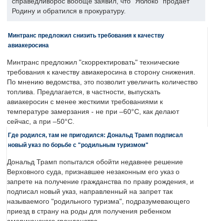
справедливорос вообще заявил, что "Яблоко" продает
Родину и обратился в прокуратуру.
Минтранс предложил снизить требования к качеству
авиакеросина
Минтранс предложил "скорректировать" технические
требования к качеству авиакеросина в сторону снижения.
По мнению ведомства, это позволит увеличить количество
топлива. Предлагается, в частности, выпускать
авиакеросин с менее жесткими требованиями к
температуре замерзания - не при –60°C, как делают
сейчас, а при –50°C.
Где родился, там не пригодился: Дональд Трамп подписал
новый указ по борьбе с "родильным туризмом"
Дональд Трамп попытался обойти недавнее решение
Верховного суда, признавшее незаконным его указ о
запрете на получение гражданства по праву рождения, и
подписал новый указ, направленный на запрет так
называемого "родильного туризма", подразумевающего
приезд в страну на роды для получения ребенком