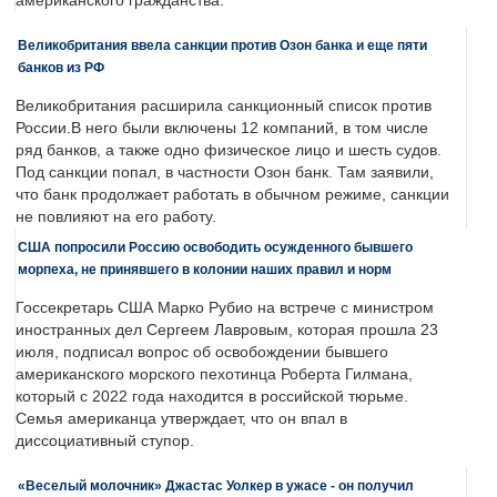
американского гражданства.
Великобритания ввела санкции против Озон банка и еще пяти
банков из РФ
Великобритания расширила санкционный список против
России.В него были включены 12 компаний, в том числе
ряд банков, а также одно физическое лицо и шесть судов.
Под санкции попал, в частности Озон банк. Там заявили,
что банк продолжает работать в обычном режиме, санкции
не повлияют на его работу.
США попросили Россию освободить осужденного бывшего
морпеха, не принявшего в колонии наших правил и норм
Госсекретарь США Марко Рубио на встрече с министром
иностранных дел Сергеем Лавровым, которая прошла 23
июля, подписал вопрос об освобождении бывшего
американского морского пехотинца Роберта Гилмана,
который с 2022 года находится в российской тюрьме.
Семья американца утверждает, что он впал в
диссоциативный ступор.
«Веселый молочник» Джастас Уолкер в ужасе - он получил