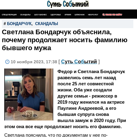
СПЕЦОПЕРАЦИЯ
СКАНДАЛЫ
ШОУ-БИЗНЕС
ЗДОРОВЬЕ
АРМИЯ
ШПИОНАЖ
НЕКРОЛОГ
ПОИСК ПО САЙТУ
#
БОНДАРЧУК
,
СКАНДАЛЫ
Светлана Бондарчук объяснила,
почему продолжает носить фамилию
бывшего мужа
[
С
уть
С
о
б
ытий
]
10 ноября 2023, 17:38
Федор и Светлана Бондарчук
развелись семь лет назад
после 25 лет совместной
жизни. Оба уже создали
другие семьи - режиссер в
2019 году женился на актрисе
Паулине Андреевой, а его
бывшая супруга снова
вышла замуж в 2020 году. При
этом она все еще продолжает носить его фамилию.
Светлана пояснила, что по документам у нее по-