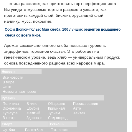
— книга расскажет, как приготовить торт перфекциониста.
Вы увидите муссовые торты в разрезе и узнаете, как
приготовить каждый слой: бисквит, хрустящий слой,
начинку, мусс, покрытие.
Софи Дюпюи-Голье: Мир хлеба. 100 лучших рецептов домашнего
хлеба со всего мира
Аромат свежеиспеченного хлеба повышает уровень
эндорфинов, гормонов счастья. Это работает на
генетическом уровне, ведь хлеб — универсальный продукт,
основа повседневного рациона всех народов мира.
Новости
Все новости
В мире
Фото
Новости партнеров
Рубрики
Политика
В кино
Общество
Происшествия
Экономика
Шоубиз
Криминал
Авто
Культура
Желтый
Туризм
Хайтек
В театр
Здоровье
Сад-огород
Спорт
Регионы
Футбол
Баскетбол
Татарстан