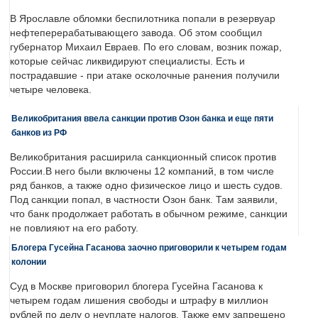
В Ярославле обломки беспилотника попали в резервуар
нефтеперерабатывающего завода. Об этом сообщил
губернатор Михаил Евраев. По его словам, возник пожар,
которые сейчас ликвидируют специалисты. Есть и
пострадавшие - при атаке осколочные ранения получили
четыре человека.
Великобритания ввела санкции против Озон банка и еще пяти
банков из РФ
Великобритания расширила санкционный список против
России.В него были включены 12 компаний, в том числе
ряд банков, а также одно физическое лицо и шесть судов.
Под санкции попал, в частности Озон банк. Там заявили,
что банк продолжает работать в обычном режиме, санкции
не повлияют на его работу.
Блогера Гусейна Гасанова заочно приговорили к четырем годам
колонии
Суд в Москве приговорил блогера Гусейна Гасанова к
четырем годам лишения свободы и штрафу в миллион
рублей по делу о неуплате налогов. Также ему запрещено