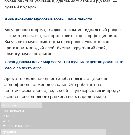
более баночка угощения, сделанного своими руками, —
лучший подарок.
Анна Аксёнова: Муссовые торты. Легче легкого!
Безупречная форма, гладкое покрытие, идеальный разрез
— книга расскажет, как приготовить торт перфекциониста.
Вы увидите муссовые торты в разрезе и узнаете, как
приготовить каждый слой: бисквит, хрустящий слой,
начинку, мусс, покрытие.
Софи Дюпюи-Голье: Мир хлеба. 100 лучших рецептов домашнего
хлеба со всего мира
Аромат свежеиспеченного хлеба повышает уровень
эндорфинов, гормонов счастья. Это работает на
генетическом уровне, ведь хлеб — универсальный продукт,
основа повседневного рациона всех народов мира.
Новости
Все новости
В мире
Фото
Новости партнеров
Рубрики