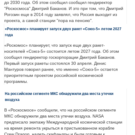
до 2030 года. Об этом сообщил сообщил гендиректор
"Роскосмоса" Дмитрий Баканов. И это при том, что Дмитрий
Рогозин еще в 2014 году заявлял, что Россия выходит из
проекта, а самой станции "пора на пенсию".
«Роскосмос» планирует запуск двух ракет «Союз-5» летом 2027
года
«Роскомос» планирует, что запуск еще двух ракет-
носителей «Союз-5» состоится летом 2027 года. Об этом
сообщил гендиректор госкорпорации Дмитрий Баканов.
Первый запуск ракеты состоялся 30 апреля. Денис
Мантуров говорил ранее, что именно «Союз-5» остается
приоритетным проектом российской космической
программы.
На российском сегменте МКС обнаружили два места утечки
воздуха
В «Роскосмосе» сообщили, что на российском сегменте
МКС обнаружили два места утечки воздуха. NASA
предписало экипажу Международной космической станции
на время ремонта укрыться в пристыкованном корабле
Crew Dragon, надеть скафандры и были готовым к