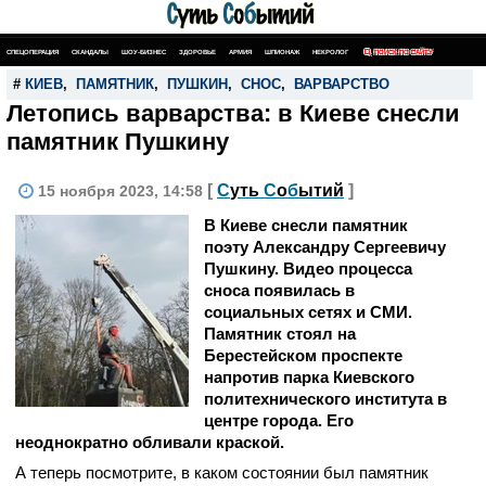
СПЕЦОПЕРАЦИЯ
СКАНДАЛЫ
ШОУ-БИЗНЕС
ЗДОРОВЬЕ
АРМИЯ
ШПИОНАЖ
НЕКРОЛОГ
ПОИСК ПО САЙТУ
#
КИЕВ
,
ПАМЯТНИК
,
ПУШКИН
,
СНОС
,
ВАРВАРСТВО
Летопись варварства: в Киеве снесли
памятник Пушкину
[
С
уть
С
о
б
ытий
]
15 ноября 2023, 14:58
В Киеве снесли памятник
поэту Александру Сергеевичу
Пушкину. Видео процесса
сноса появилась в
социальных сетях и СМИ.
Памятник стоял на
Берестейском проспекте
напротив парка Киевского
политехнического института в
центре города. Его
неоднократно обливали краской.
А теперь посмотрите, в каком состоянии был памятник