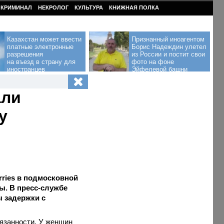
КРИМИНАЛ
НЕКРОЛОГ
КУЛЬТУРА
КНИЖНАЯ ПОЛКА
Казахстан может ввести
Признанный иноагентом
платные электронные
Борис Надеждин улетел
разрешения
из России и постит свои
на въезд в страну для
фото на фоне
иностранцев
Эйфелевой башни
али
у
ries в подмосковной
ы. В пресс-службе
ы задержки с
бязанности. У женщин