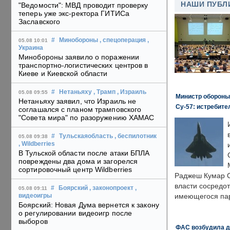
НАШИ ПУБЛ
"Ведомости": МВД проводит проверку
теперь уже экс-ректора ГИТИСа
Заславского
#
Минобороны
, спецоперация
,
05.08 10:01
Украина
Минобороны заявило о поражении
транспортно-логистических центров в
Киеве и Киевской области
#
Нетаньяху
, Трамп
, Израиль
05.08 09:55
Министр обороны
Нетаньяху заявил, что Израиль не
Су-57: истребите
соглашался с планом трамповского
"Совета мира" по разоружению ХАМАС
#
Тульскаяобласть
, беспилотник
05.08 09:38
, Wildberries
В Тульской области после атаки БПЛА
повреждены два дома и загорелся
сортировочный центр Wildberries
Раджеш Кумар С
власти сосредо
#
Боярский
, законопроект
,
05.08 09:11
имеющегося пар
видеоигры
Боярский: Новая Дума вернется к закону
о регулировании видеоигр после
выборов
ФАС возбудила д