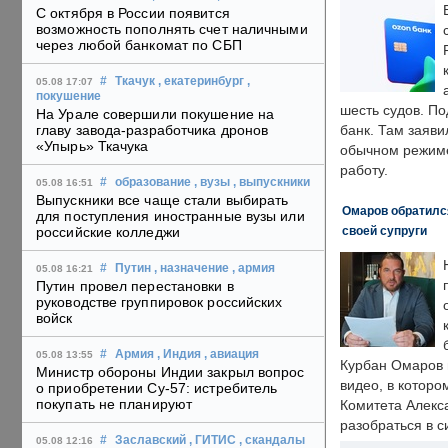
С октября в России появится
возможность пополнять счет наличными
через любой банкомат по СБП
#
Ткачук
, екатеринбург
,
05.08 17:07
покушение
шесть судов. По
На Урале совершили покушение на
главу завода-разработчика дронов
банк. Там заяви
«Упырь» Ткачука
обычном режиме
работу.
#
образование
, вузы
, выпускники
05.08 16:51
Выпускники все чаще стали выбирать
Омаров обратилс
для поступления иностранные вузы или
своей супруги
российские колледжи
#
Путин
, назначение
, армия
05.08 16:21
Путин провел перестановки в
руководстве группировок российских
войск
#
Армия
, Индия
, авиация
05.08 13:55
Курбан Омаров в
Министр обороны Индии закрыл вопрос
видео, в которо
о приобретении Су-57: истребитель
покупать не планируют
Комитета Алекс
разобраться в с
#
Заславский
, ГИТИС
, скандалы
05.08 12:16