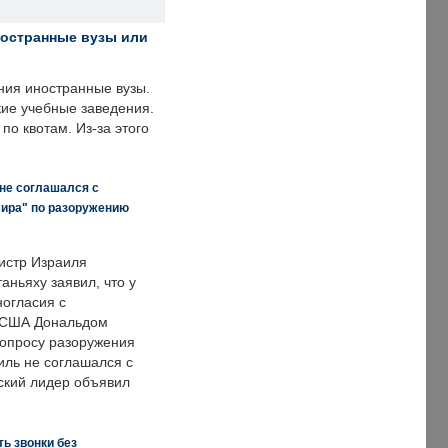
ностранные вузы или
ния иностранные вузы.
кие учебные заведения.
по квотам. Из-за этого
 не соглашался с
мира" по разоружению
истр Израиля
аньяху заявил, что у
ногласия с
 США Дональдом
опросу разоружения
иль не соглашался с
ский лидер объявил
ь звонки без