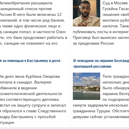
Великобритания расширила
Суд в Москве
санкционный список против
Гусейна Гаса
России.В него были включены 12
лишения своб
компаний, в том числе ряд банков,
миллион рубл
а также одно физическое лицо и
налогов. Так
д санкции попал, в частности Озон
публиковать посты в интернет
ли, что банк продолжает работать в
Приговор был вынесен заочно
, санкции не повлияют на его
за пределами России.
я за помощью к Бастрыкину в деле
В чемодане на окраине Белград
пропавшей россиянки
На днях жена Курбана Омарова
Тело граждан
попала в скандал. Валерию
несколько дне
обвинили в ведении
было обнаруж
косметологической деятельности
окраине Белг
без соответствующего диплома.
по подозрени
стал на защиту супруги и записал
смерти задержали несколько 
м обратился к главе Следственного
гражданина Турции. Обстоят
андру Бастрыкину с просьбой
девушки сейчас устанавлива
итуации.