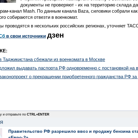
документы не проверяют - их на территорию склада да
рам-канал Mash. По данным канала Baza, силовики собрали ка
кого собираются отвезти в военкомат.
 проводятся в нескольких российских регионах, уточняет ТАС
дзен
Сб
в свои источники
ЖЕ:
в Таджикистана сбежали из военкомата в Москве
ложил выдавать паспорта РФ одновременно с постановкой на в
законопроект о прекращении приобретенного гражданства РФ за
у и отправьте по
CTRL+ENTER
НЯ
Правительство РФ разрешило ввоз и продажу бензина ст
«Евро-2»