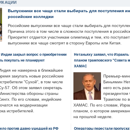
ИКАЦИИ
Выпускники все чаще стали выбирать для поступления и
российские колледжи
Российские выпускники все чаще стали выбирать для поступле
Причина этого в том числе в сложности поступления в российс
Приоритет отдается участникам олимпиад и тем, кто поступает 
выпускники все чаще смотрят в сторону Европы или Китая.
 Индии закрыл вопрос о приобретении
Нетаньяху заявил, что Израиль
ль покупать не планируют
планом трамповского "Совета 
ХАМАС
Индия не намерена в ближайшее
время закупать новые российские
Премьер-мин
истребители "Сухой", в том числе
Биньямин Нет
Су-57. Об этом заявил секретарь
него есть раз
Министерства обороны страны
президентом
ингх. По его словам, индийские
Трампом по в
точатся на модернизации
ХАМАС. По его словам, Изра
ка истребителей.
планом, о котором американ
на прошлой неделе.
ело против давно ушедшей из РФ
Операторы перестали пропускат