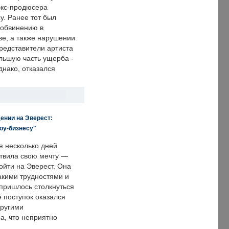
экс-продюсера
у. Ранее тот был
 обвинению в
е, а также нарушении
редставители артиста
льшую часть ущерба -
днако, отказался
ении на Эверест:
оу-бизнесу"
я несколько дней
твила свою мечту —
ойти на Эверест. Она
акими трудностями и
пришлось столкнуться
ё поступок оказался
другими
а, что неприятно