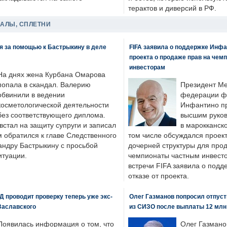
терактов и диверсий в РФ.
ДАЛЫ, СПЛЕТНИ
я за помощью к Бастрыкину в деле
FIFA заявила о поддержке Инфа
проекта о продаже прав на чем
инвесторам
На днях жена Курбана Омарова
попала в скандал. Валерию
Президент М
обвинили в ведении
федерации фу
косметологической деятельности
Инфантино пр
без соответствующего диплома.
высшим руков
стал на защиту супруги и записал
в марокканско
м обратился к главе Следственного
том числе обсуждался проек
андру Бастрыкину с просьбой
дочерней структуры для про
итуации.
чемпионаты частным инвесто
встречи FIFA заявила о под
отказе от проекта.
 проводит проверку теперь уже экс-
Олег Газманов попросил отпуст
Заславского
из СИЗО после выплаты 12 млн
Появилась информация о том, что
Олег Газмано