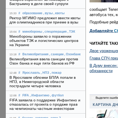
Бастрыкину в деле своей супруги
сообщает Телег
#
образование
, вузы
, квоты
15:33
автобуса тех, 
Ректор МГИМО предложил ввести квоты
Подобные рейды
для олимпиадников при приеме в вузы
Добавляйте
C
#
минобороны
, спецоперация
, ТЭК
15:04
Минобороны заявило о поражении
объектов ТЭК и логистических центров
ЧИТАЙТЕ ТАК
на Украине
Двое уроженце
#
Великобритания
, санкции
, Озонбанк
13:18
Глава СПЧ пред
Великобритания ввела санкции против
Озон банка и еще пяти банков из РФ
В Думу внесен 
обязанности
#
Ярославль
, НПЗ
, пожар
12:48
В Ярославле обломки БПЛА попали в
НПЗ, в Нижегородской области
пострадали четыре человека
#
FIFA
, Инфантино
, футбол
12:08
62
Выделите ошибк
FIFA заявила о поддержке Инфантино и
отказалась от проекта о продаже прав
КАРТИНА Д
на чемпионаты частным инвесторам