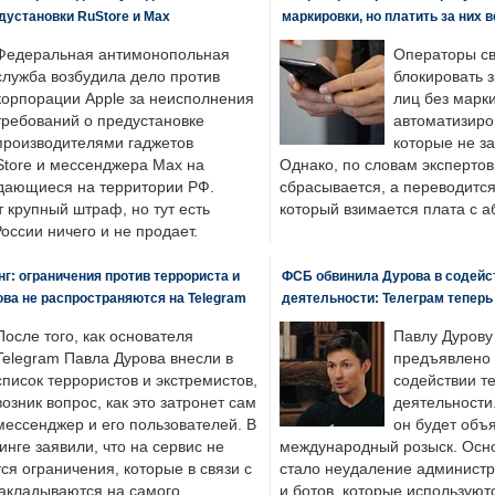
едустановки RuStore и Max
маркировки, но платить за них 
Федеральная антимонопольная
Операторы св
служба возбудила дело против
блокировать 
корпорации Apple за неисполнения
лиц без марк
требований о предустановке
автоматизиро
производителями гаджетов
которые не з
tore и мессенджера Max на
Однако, по словам экспертов
одающиеся на территории РФ.
сбрасывается, а переводится 
 крупный штраф, но тут есть
который взимается плата с а
России ничего и не продает.
: ограничения против террориста и
ФСБ обвинила Дурова в содейс
ва не распространяются на Telegram
деятельности: Телеграм теперь
После того, как основателя
Павлу Дурову
Telegram Павла Дурова внесли в
предъявлено 
список террористов и экстремистов,
содействии т
возник вопрос, как это затронет сам
деятельности
мессенджер и его пользователей. В
он будет объ
нге заявили, что на сервис не
международный розыск. Осно
я ограничения, которые в связи с
стало неудаление администр
накладываются на самого
и ботов, которые используют