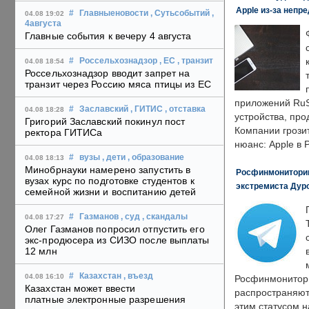
Apple из-за непр
#
Главныеновости
, Сутьсобытий
,
04.08 19:02
4августа
Главные события к вечеру 4 августа
#
Россельхознадзор
, ЕС
, транзит
04.08 18:54
Россельхознадзор вводит запрет на
транзит через Россию мяса птицы из ЕС
приложений RuS
#
Заславский
, ГИТИС
, отставка
04.08 18:28
устройства, пр
Григорий Заславский покинул пост
Компании грозит
ректора ГИТИСа
нюанс: Apple в 
#
вузы
, дети
, образование
04.08 18:13
Минобрнауки намерено запустить в
Росфинмониторинг
вузах курс по подготовке студентов к
экстремиста Дуро
семейной жизни и воспитанию детей
#
Газманов
, суд
, скандалы
04.08 17:27
Олег Газманов попросил отпустить его
экс-продюсера из СИЗО после выплаты
12 млн
#
Казахстан
, въезд
04.08 16:10
Росфинмонитори
Казахстан может ввести
распространяютс
платные электронные разрешения
этим статусом 