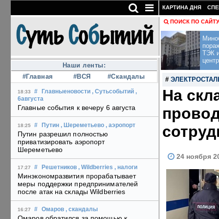
КАРТИНА ДНЯ
СПЕ
ПОИСК ПО САЙТ
Мино
пора
ТЭК и
центр
Наши ленты:
#Главная
#ВСЯ
#Скандалы
#
ЭЛЕКТРОСТАЛ
На скл
#
Главныеновости
, Сутьсобытий
,
18:33
6августа
Главные события к вечеру 6 августа
провод
#
Путин
, Шереметьево
, аэропорт
сотруд
18:25
Путин разрешил полностью
приватизировать аэропорт
Шереметьево
24 ноября 2
#
Решетников
, Wildberries
, налоги
17:27
Минэкономразвития прорабатывает
меры поддержки предпринимателей
после атак на склады Wildberries
#
Омаров
, скандалы
16:27
Омаров обратился за помощью к