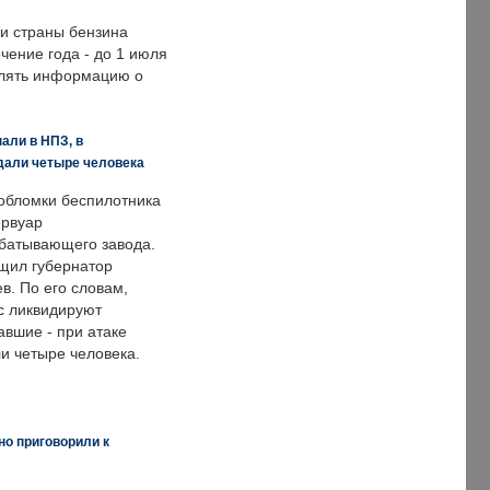
ии страны бензина
ечение года - до 1 июля
влять информацию о
али в НПЗ, в
дали четыре человека
обломки беспилотника
ервуар
батывающего завода.
щил губернатор
в. По его словам,
с ликвидируют
авшие - при атаке
и четыре человека.
но приговорили к