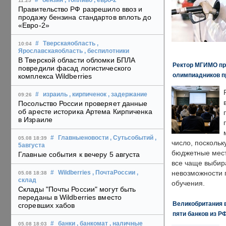
#
бензин
, топливо
, евро-2
11:25
Правительство РФ разрешило ввоз и
продажу бензина стандартов вплоть до
«Евро-2»
#
Тверскаяобласть
,
10:04
Ярославскаяобласть
, беспилотники
В Тверской области обломки БПЛА
Ректор МГИМО пр
повредили фасад логистического
олимпиадников п
комплекса Wildberries
#
израиль
, кирпиченок
, задержание
09:26
Посольство России проверяет данные
об аресте историка Артема Кирпиченка
в Израиле
#
Главныеновости
, Сутьсобытий
,
05.08 18:39
число, поскольк
5августа
бюджетные мест
Главные события к вечеру 5 августа
все чаще выбир
невозможности 
#
Wildberries
, ПочтаРоссии
,
05.08 18:38
склад
обучения.
Склады "Почты России" могут быть
переданы в Wildberries вместо
Великобритания в
сгоревших хабов
пяти банков из Р
#
банки
, банкомат
, наличные
05.08 18:03