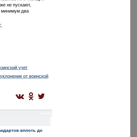
же не пускают,
к минимум два
С.
оинский учет
 уклонение от воинской
sm / sm
андартов вплоть до