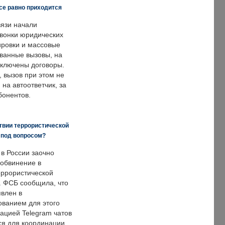
все равно приходится
язи начали
звонки юридических
ировки и массовые
ванные вызовы, на
аключены договоры.
, вызов при этом не
на автоответчик, за
бонентов.
твии террористической
 под вопросом?
 в России заочно
обвинение в
еррористической
. ФСБ сообщила, что
явлен в
ванием для этого
ацией Telegram чатов
ся для координации