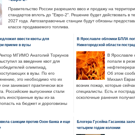
Правительство России разрешило ввоз и продажу на территор
стандартов вплоть до "Евро-2". Решение будет действовать в т
2027 года. Автозаправочные станции будут обязаны предоста
классе продаваемого топлива.
едложил ввести квоты для
В Ярославле обломки БПЛА поп
ри приеме в вузы
Нижегородской области постра
Ректор МГИМО Анатолий Торкунов
В Ярославле 
выступил за введение квот для
попали в рез
победителей олимпиад,
нефтеперера
поступающих в вузы. По его
Об этом сооб
мнению, это необходимо что их
Михаил Еврае
у они занимают практически все
возник пожар, которые сейча
а. Российские выпускники стали
специалисты. Есть и пострад
ать иностранные вузы из-за
осколочные ранения получил
попасть на бюджет и дороговизны
вела санкции против Озон банка и еще
Блогера Гусейна Гасанова заоч
Ф
четырем годам колонии