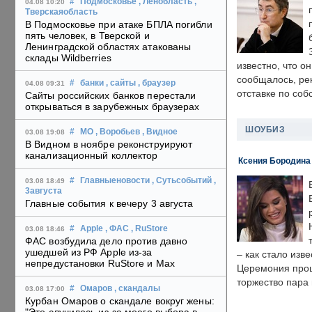
#
Подмосковье
, Ленобласть
,
04.08 10:20
Тверскаяобласть
В Подмосковье при атаке БПЛА погибли
пять человек, в Тверской и
Ленинградской областях атакованы
склады Wildberries
известно, что о
сообщалось, ре
#
банки
, сайты
, браузер
04.08 09:31
отставке по со
Сайты российских банков перестали
открываться в зарубежных браузерах
ШОУБИЗ
#
МО
, Воробьев
, Видное
03.08 19:08
В Видном в ноябре реконструируют
канализационный коллектор
Ксения Бородина
#
Главныеновости
, Сутьсобытий
,
03.08 18:49
3августа
Главные события к вечеру 3 августа
#
Apple
, ФАС
, RuStore
03.08 18:46
ФАС возбудила дело против давно
ушедшей из РФ Apple из-за
– как стало изв
непредустановки RuStore и Max
Церемония прошл
торжество пара 
#
Омаров
, скандалы
03.08 17:00
Курбан Омаров о скандале вокруг жены: