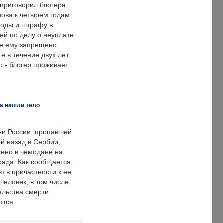
 приговорил блогера
нова к четырем годам
оды и штрафу в
ей по делу о неуплате
же ему запрещено
е в течение двух лет.
 - блогер проживает
а нашли тело
ки России, пропавшей
й назад в Сербии,
ено в чемодане на
рада. Как сообщается,
ю в причастности к ее
человек, в том числе
ельства смерти
ются.