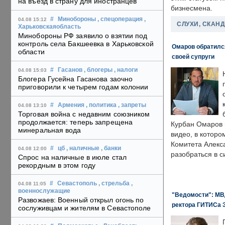
на въезд в страну для иностранцев
бизнесмена.
#
Минобороны
, спецоперация
,
04.08 15:12
СЛУХИ, СКАН
Харьковскаяобласть
Минобороны РФ заявило о взятии под
контроль села Бакшеевка в Харьковской
Омаров обратилс
области
своей супруги
#
Гасанов
, блогеры
, налоги
04.08 15:03
Блогера Гусейна Гасанова заочно
приговорили к четырем годам колонии
#
Армения
, политика
, запреты
04.08 13:10
Торговая война с недавним союзником
продолжается: теперь запрещена
Курбан Омаров в
минеральная вода
видео, в которо
Комитета Алекс
#
цб
, наличные
, банки
04.08 12:00
разобраться в с
Спрос на наличные в июле стал
рекордным в этом году
#
Севастополь
, стрельба
,
04.08 11:05
военнослужащие
"Ведомости": МВД
Развожаев: Военный открыл огонь по
ректора ГИТИСа 
сослуживцам и жителям в Севастополе