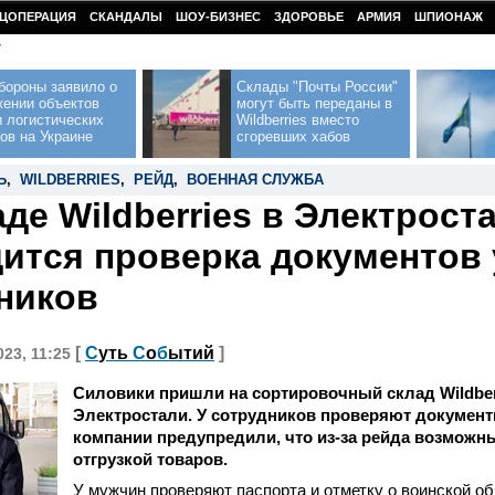
ЦОПЕРАЦИЯ
СКАНДАЛЫ
ШОУ-БИЗНЕС
ЗДОРОВЬЕ
АРМИЯ
ШПИОНАЖ
У
бороны заявило о
Склады "Почты России"
жении объектов
могут быть переданы в
 логистических
Wildberries вместо
ов на Украине
сгоревших хабов
Ь
,
WILDBERRIES
,
РЕЙД
,
ВОЕННАЯ СЛУЖБА
аде Wildberries в Электрост
ится проверка документов 
ников
[
С
уть
С
о
б
ытий
]
023, 11:25
Силовики пришли на сортировочный склад Wildber
Электростали. У сотрудников проверяют документ
компании предупредили, что из-за рейда возможн
отгрузкой товаров.
У мужчин проверяют паспорта и отметку о воинской о