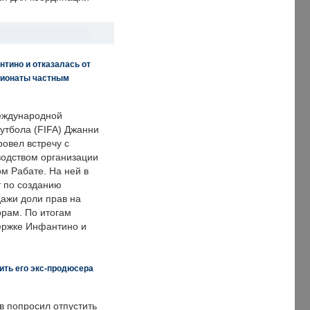
нтино и отказалась от
пионаты частным
еждународной
тбола (FIFA) Джанни
овел встречу с
одством организации
м Рабате. На ней в
т по созданию
дажи доли прав на
рам. По итогам
держке Инфантино и
ить его экс-продюсера
в попросил отпустить