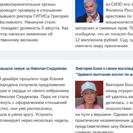
правоохранительные органы
из СИЗО его 
проводят проверку в отношении
Филиппа Росс
бывшего ректора ГИТИСа Григория
арестован по
Заславского. Накануне стало
мошенничеств
н покидает должность 5 августа. Как
авторских и смежных прав. П
ктор написал заявление об
сообщили, что он погасил бо
бственному желанию.
12 миллионов рублей. Суд, о
смягчить меру пресечения.
 вышла замуж за Николая Сердюкова
Виктория Боня о своем восхожд
"Удивило молчание коллег по ш
В декабре прошлого года Ксения
Бородина получила предложение
Виктория Бон
руки и сердца от своего избранника
назад осущес
Николая Сердюкова. Пара не стала
ей удалось вз
тянуть с оформлением отношений
делилась, с к
естно, они уже расписались.
опасностями 
а в узком кругу. Устроить
на пути к вершине. Однако е
планирует через несколько недель.
практически незамеченным 
представителями шоу-бизнес
удивило телезвезду.