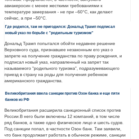
авиакеросин с менее жесткими требованиями к
температуре замерзания - не при –60°C, как делают
сейчас, а при –50°C.
Где родился, там не пригодился: Дональд Трамп подписал
новый указ по борьбе с "родильным туризмом"
Дональд Трамп попытался обойти недавнее решение
Верховного суда, признавшее незаконным его указ о
запрете на получение гражданства по праву рождения, и
подписал новый указ, направленный на запрет так
называемого "родильного туризма", подразумевающего
приезд в страну на роды для получения ребенком
американского гражданства.
Великобритания ввела санкции против Озон банка и еще пяти
банков из РФ
Великобритания расширила санкционный список против
России.В него были включены 12 компаний, в том числе
ряд банков, а также одно физическое лицо и шесть судов.
Под санкции попал, в частности Озон банк. Там заявили,
что банк продолжает работать в обычном режиме, санкции