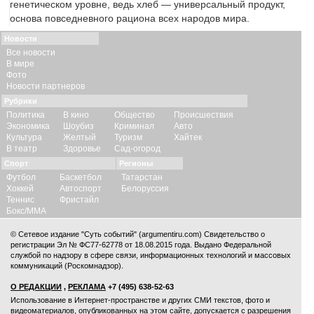
генетическом уровне, ведь хлеб — универсальный продукт,
основа повседневного рациона всех народов мира.
Новости
Все новости
В мире
Фото
Новости партнеров
Рубрики
Политика
В кино
Общество
Происшествия
Экономика
Шоубиз
Криминал
Авто
Культура
Желтый
Туризм
Хайтек
В театр
Здоровье
Сад-огород
Спорт
Регионы
Футбол
Баскетбол
Татарстан
Хоккей
Автоспорт
Белоруссия
Теннис
Фристайл
Бокс/ММА
© Сетевое издание "Суть событий" (argumentiru.com) Свидетельство о
регистрации Эл № ФС77-62778 от 18.08.2015 года. Выдано Федеральной
службой по надзору в сфере связи, информационных технологий и массовых
коммуникаций (Роскомнадзор).
О РЕДАКЦИИ
,
РЕКЛАМА
+7 (495) 638-52-63
Использование в Интернет-пространстве и других СМИ текстов, фото и
видеоматериалов, опубликованных на этом сайте, допускается с
разрешения