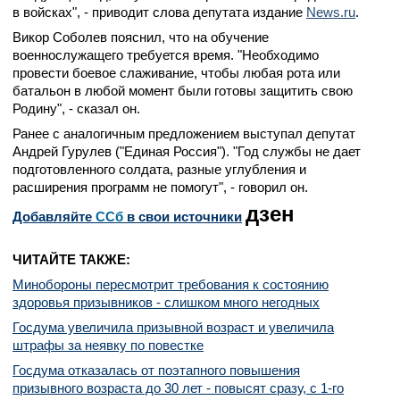
в войсках", - приводит слова депутата издание
News.ru
.
Викор Соболев пояснил, что на обучение
военнослужащего требуется время. "Необходимо
провести боевое слаживание, чтобы любая рота или
батальон в любой момент были готовы защитить свою
Родину", - сказал он.
Ранее с аналогичным предложением выступал депутат
Андрей Гурулев ("Единая Россия"). "Год службы не дает
подготовленного солдата, разные углубления и
расширения программ не помогут", - говорил он.
дзен
Добавляйте
CСб
в свои источники
ЧИТАЙТЕ ТАКЖЕ:
Минобороны пересмотрит требования к состоянию
здоровья призывников - слишком много негодных
Госдума увеличила призывной возраст и увеличила
штрафы за неявку по повестке
Госдума отказалась от поэтапного повышения
призывного возраста до 30 лет - повысят сразу, с 1-го