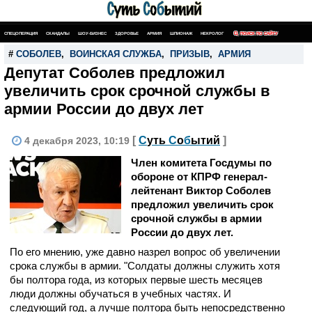
СПЕЦОПЕРАЦИЯ
СКАНДАЛЫ
ШОУ-БИЗНЕС
ЗДОРОВЬЕ
АРМИЯ
ШПИОНАЖ
НЕКРОЛОГ
ПОИСК ПО САЙТУ
#
СОБОЛЕВ
,
ВОИНСКАЯ СЛУЖБА
,
ПРИЗЫВ
,
АРМИЯ
Депутат Соболев предложил
увеличить срок срочной службы в
армии России до двух лет
[
С
уть
С
о
б
ытий
]
4 декабря 2023, 10:19
Член комитета Госдумы по
обороне от КПРФ генерал-
лейтенант Виктор Соболев
предложил увеличить срок
срочной службы в армии
России до двух лет.
По его мнению, уже давно назрел вопрос об увеличении
срока службы в армии. "Солдаты должны служить хотя
бы полтора года, из которых первые шесть месяцев
люди должны обучаться в учебных частях. И
следующий год, а лучше полтора быть непосредственно