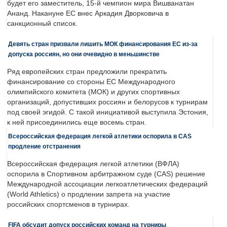
будет его заместитель, 15-й чемпион мира Вишванатан
Ананд. Накануне ЕС внес Аркадия Дворковича в
санкционный список.
Девять стран призвали лишить МОК финансирования ЕС из-за
допуска россиян, но они очевидно в меньшинстве
Ряд европейских стран предложили прекратить
финансирование со стороны ЕС Международного
олимпийского комитета (МОК) и других спортивных
организаций, допустивших россиян и белорусов к турнирам
под своей эгидой. С такой инициативой выступила Эстония,
к ней присоединились еще восемь стран.
Всероссийская федерация легкой атлетики оспорила в CAS
продление отстранения
Всероссийская федерация легкой атлетики (ВФЛА)
оспорила в Спортивном арбитражном суде (CAS) решение
Международной ассоциации легкоатлетических федераций
(World Athletics) о продлении запрета на участие
российских спортсменов в турнирах.
FIFA обсудит допуск российских команд на турниры