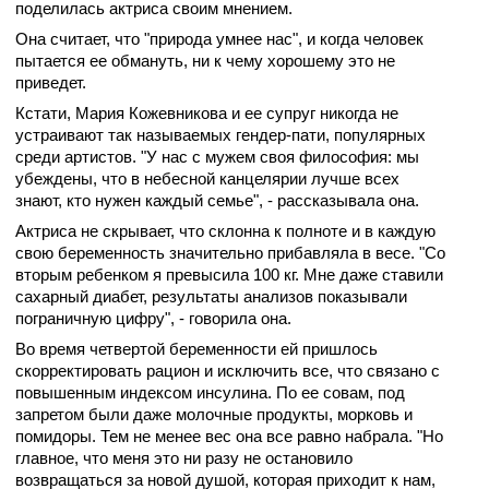
поделилась актриса своим мнением.
Она считает, что "природа умнее нас", и когда человек
пытается ее обмануть, ни к чему хорошему это не
приведет.
Кстати, Мария Кожевникова и ее супруг никогда не
устраивают так называемых гендер-пати, популярных
среди артистов. "У
нас с мужем своя философия: м
ы
убеждены, что в небесной канцелярии лучше всех
знают, кто нужен каждый семье", - рассказывала она.
Актриса не скрывает, что склонна к полноте и в каждую
свою беременность значительно прибавляла в весе. "
Со
вторым ребенком я превысила 100 кг. Мне даже ставили
сахарный диабет, результаты анализов показывали
пограничную цифру", - говорила она.
Во время четвертой беременности ей пришлось
скорректировать рацион и исключить все, что связано с
повышенным индексом инсулина. По ее совам, под
запретом были даже молочные продукты, морковь и
помидоры. Тем не менее вес она все равно набрала. "
Но
главное, что меня это ни разу не остановило
возвращаться за новой душой, которая приходит к нам,