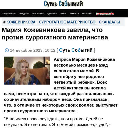
СПЕЦОПЕРАЦИЯ
СКАНДАЛЫ
ШОУ-БИЗНЕС
ЗДОРОВЬЕ
АРМИЯ
ШПИОНАЖ
НЕКРОЛОГ
ПОИСК ПО САЙТУ
#
КОЖЕВНИКОВА
,
СУРРОГАТНОЕ МАТЕРИНСТВО
,
СКАНДАЛЫ
Мария Кожевникова завила, что
против суррогатного материнства
[
С
уть
С
о
б
ытий
]
14 декабря 2023, 10:12
Актриса Мария Кожевникова
несколько месяцев назад
снова стала мамой. В
сентябре у нее родился
четвертый ребенок. Всех
детей актриса выносила
сама, несмотря на то, что каждый раз сталкивалась
со значительным набором веса. Она призналась,
что, в отличие от некоторых своих коллег, выступает
против суррогатного материнства.
"Я не имею права осуждать, но я против. Детей не
покупают. Это не товар. Это Божий промысел, чудо", -