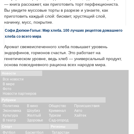
— книга расскажет, как приготовить торт перфекциониста.
Вы увидите муссовые торты в разрезе и узнаете, как
приготовить каждый слой: бисквит, хрустящий слой,
начинку, мусс, покрытие.
Софи Дюпюи-Голье: Мир хлеба. 100 лучших рецептов домашнего
хлеба со всего мира
Аромат свежеиспеченного хлеба повышает уровень
эндорфинов, гормонов счастья. Это работает на
генетическом уровне, ведь хлеб — универсальный продукт,
основа повседневного рациона всех народов мира.
Новости
Все новости
В мире
Фото
Новости партнеров
Рубрики
Политика
В кино
Общество
Происшествия
Экономика
Шоубиз
Криминал
Авто
Культура
Желтый
Туризм
Хайтек
В театр
Здоровье
Сад-огород
Спорт
Регионы
Футбол
Баскетбол
Татарстан