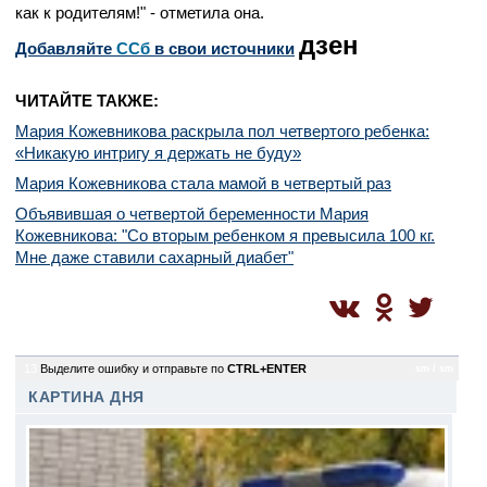
как к родителям!" - отметила она.
дзен
Добавляйте
CСб
в свои источники
ЧИТАЙТЕ ТАКЖЕ:
Мария Кожевникова раскрыла пол четвертого ребенка:
«Никакую интригу я держать не буду»
Мария Кожевникова стала мамой в четвертый раз
Объявившая о четвертой беременности Мария
Кожевникова: "Со вторым ребенком я превысила 100 кг.
Мне даже ставили сахарный диабет"
13
Выделите ошибку и отправьте по
CTRL+ENTER
sm / sm
КАРТИНА ДНЯ