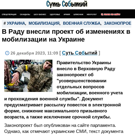
СПЕЦОПЕРАЦИЯ
СКАНДАЛЫ
ШОУ-БИЗНЕС
ЗДОРОВЬЕ
АРМИЯ
ШПИОНАЖ
НЕКРОЛОГ
ПОИСК ПО САЙТУ
#
УКРАИНА
,
МОБИЛИЗАЦИЯ
,
ВОЕННАЯ СЛУЖБА
,
ЗАКОНОПРОЕК
В Раду внесли проект об изменениях в
мобилизации на Украине
[
С
уть
С
о
б
ытий
]
26 декабря 2023, 11:09
Правительство Украины
внесло в Верховную Раду
законопроект об
"усовершенствовании
отдельных вопросов
Стоп-кадр ТВ
мобилизации, военного учета
и прохождения военной службы". Документ
предусматривает рассылку повесток в электронной
форме, снижение максимального призывного
возраста, а также исключение срочной службы.
Законопроект был опубликован на сайте парламента.
Однако, как отмечают украинские СМИ, текст документа