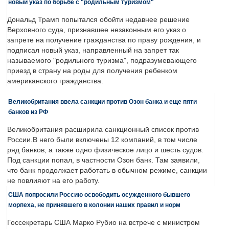
новый указ по борьбе с "родильным туризмом"
Дональд Трамп попытался обойти недавнее решение
Верховного суда, признавшее незаконным его указ о
запрете на получение гражданства по праву рождения, и
подписал новый указ, направленный на запрет так
называемого "родильного туризма", подразумевающего
приезд в страну на роды для получения ребенком
американского гражданства.
Великобритания ввела санкции против Озон банка и еще пяти
банков из РФ
Великобритания расширила санкционный список против
России.В него были включены 12 компаний, в том числе
ряд банков, а также одно физическое лицо и шесть судов.
Под санкции попал, в частности Озон банк. Там заявили,
что банк продолжает работать в обычном режиме, санкции
не повлияют на его работу.
США попросили Россию освободить осужденного бывшего
морпеха, не принявшего в колонии наших правил и норм
Госсекретарь США Марко Рубио на встрече с министром