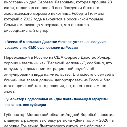
иностранных дел Сергеем Лавровым, которая прошла 23
июля, подписал вопрос об освобождении бывшего
американского морского пехотинца Роберта Гилмана,
который с 2022 года находится в российской тюрьме.
Семья американца утверждает, что он впал в
диссоциативный ступор.
«Веселый молочник» Джастас Уолкер в ужасе - он получил
уведомление ФМС о депортации из России
Переехавший в Россию из США фермер Джастас Уолкер,
хорошо известный как "Веселый молочник", сообщил, что
получил уведомление миграционной службы об
аннулировании вида на жительство. Его вместе с семьей в
ближайшее время должны депортировать из России. Что
стало причиной такого решения, он, по его словам, не
знает.
Губернатор Подмосковья на «Дне поля» пообещал аграриям
сохранить все субсидии
Губернатор Московской области Андрей Воробьёв посетил
главную аграрную выставку региона «День поля – 2026» в
деревне Бунятино Дмитровского округа, где обсудил с