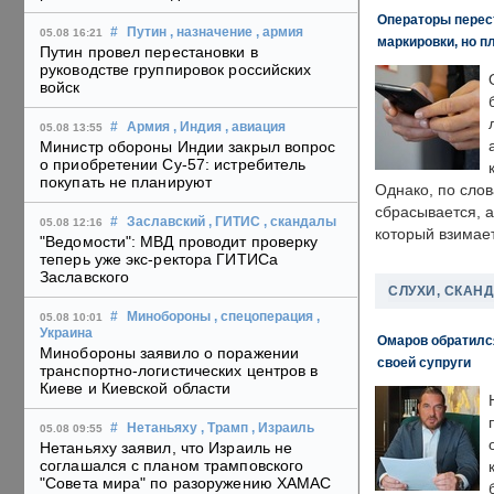
Операторы перест
#
Путин
, назначение
, армия
05.08 16:21
маркировки, но п
Путин провел перестановки в
руководстве группировок российских
войск
#
Армия
, Индия
, авиация
05.08 13:55
Министр обороны Индии закрыл вопрос
о приобретении Су-57: истребитель
покупать не планируют
Однако, по слов
сбрасывается, а
#
Заславский
, ГИТИС
, скандалы
05.08 12:16
который взимает
"Ведомости": МВД проводит проверку
теперь уже экс-ректора ГИТИСа
Заславского
СЛУХИ, СКАН
#
Минобороны
, спецоперация
,
05.08 10:01
Украина
Омаров обратилс
Минобороны заявило о поражении
своей супруги
транспортно-логистических центров в
Киеве и Киевской области
#
Нетаньяху
, Трамп
, Израиль
05.08 09:55
Нетаньяху заявил, что Израиль не
соглашался с планом трамповского
"Совета мира" по разоружению ХАМАС