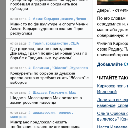
пообещал аграриям сохранить все
субсидии
дверь", - отмет
По его словам,
#
АхматКадыров
, звание
, Чечня
07.08 18:16
осведомлен и, 
Министр по физкультуре и спорту Чечни
Ахмат Кадыров удостоен звания Героя
масштаба долже
республики
совершенную мн
Филипп Киркоро
#
Трамп
, гражданство
, США
07.08 16:29
Где родился, там не пригодился:
свою Родину. "
Дональд Трамп подписал новый указ по
причиной огран
борьбе с "родильным туризмом"
Добавляйте
C
#
Политика
, "Яблоко"
, Журавлев
07.08 16:15
Конкуренты по борьбе за думские
ЧИТАЙТЕ ТАК
кресла активно требуют снять "Яблоко" с
выборов
Киркоров попыт
Ивлеевой
#
Шадаев
, Госуслуги
, Max
07.08 15:43
Шадаев: Мессенджер Max остается в
Лолита о вечер
жизни россиян навсегда
наверное, спра
Ольга Орлова о
#
авиакеросин
, топливо
,
07.08 13:19
минтранс
вылилось? Коне
Минтранс предложил снизить
требования к качеству авиакеросина
Настя Ивлеева