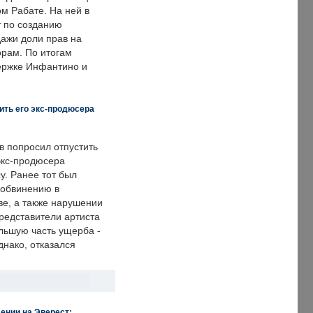
м Рабате. На ней в
т по созданию
дажи доли прав на
рам. По итогам
держке Инфантино и
ить его экс-продюсера
в попросил отпустить
экс-продюсера
у. Ранее тот был
 обвинению в
е, а также нарушении
редставители артиста
льшую часть ущерба -
днако, отказался
ении на Эверест: