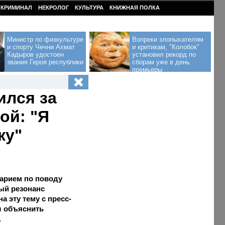
КРИМИНАЛ
НЕКРОЛОГ
КУЛЬТУРА
КНИЖНАЯ ПОЛКА
Министр по физкультуре
Вопреки злопыхателям
и спорту Чечни Ахмат
и критикам, "Колобок"
Кадыров удостоен
установил рекорд по
звания Героя республики
сборам уже в день
премьеры
ился за
ой: "Я
ку"
арием по поводу
ый резонанс
а эту тему с пресс-
л объяснить
.