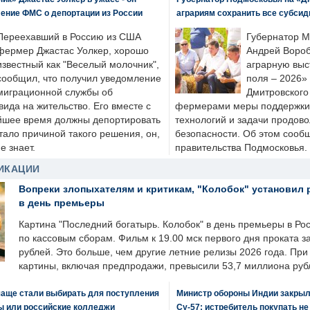
ение ФМС о депортации из России
аграриям сохранить все субсид
Переехавший в Россию из США
Губернатор М
фермер Джастас Уолкер, хорошо
Андрей Вороб
известный как "Веселый молочник",
аграрную выс
сообщил, что получил уведомление
поля – 2026»
миграционной службы об
Дмитровского 
ида на жительство. Его вместе с
фермерами меры поддержки
йшее время должны депортировать
технологий и задачи продов
стало причиной такого решения, он,
безопасности. Об этом сооб
е знает.
правительства Подмосковья.
ИКАЦИИ
Вопреки злопыхателям и критикам, "Колобок" установил 
в день премьеры
Картина "Последний богатырь. Колобок" в день премьеры в Ро
по кассовым сборам. Фильм к 19.00 мск первого дня проката 
рублей. Это больше, чем другие летние релизы 2026 года. Пр
картины, включая предпродажи, превысили 53,7 миллиона руб
чаще стали выбирать для поступления
Министр обороны Индии закрыл
ы или российские колледжи
Су-57: истребитель покупать н