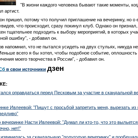
"В жизни каждого человека бывают такие моменты, ког
ил артист.
 он пришел, потому что получил приглашение на вечеринку, но о 
увидев, что происходит, сразу покинул клуб. Однако он признал, 
н тщательнее подходить к выбору мероприятий, в которых учас
ой ошибку", - добавил он.
в напомнил, что не пытался усидеть на двух стульях, никуда н
Меньше всего я бы хотел, чтобы подобное событие, оплошность 
ичения моего творчества в России", - добавил он.
дзен
Сб
в свои источники
ЖЕ:
ался оправдаться перед Песковым за участие в скандальной в
инке Ивлеевой: "Пишут с просьбой запретить меня, вырезать из 
ведливо"
 вечеринке Насти Ивлеевой: "Думал ли кто-то, что это выльется 
чно, нет!"
 извинилась за скандальную "полуголую вечеринку" и пообеща