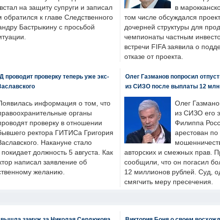
стал на защиту супруги и записал
в марокканско
м обратился к главе Следственного
том числе обсуждался проек
андру Бастрыкину с просьбой
дочерней структуры для про
итуации.
чемпионаты частным инвесто
встречи FIFA заявила о под
отказе от проекта.
 проводит проверку теперь уже экс-
Олег Газманов попросил отпуст
Заславского
из СИЗО после выплаты 12 млн
Появилась информация о том, что
Олег Газмано
правоохранительные органы
из СИЗО его 
проводят проверку в отношении
Филиппа Росс
бывшего ректора ГИТИСа Григория
арестован по
Заславского. Накануне стало
мошенничеств
н покидает должность 5 августа. Как
авторских и смежных прав. П
ктор написал заявление об
сообщили, что он погасил бо
бственному желанию.
12 миллионов рублей. Суд, о
смягчить меру пресечения.
 вышла замуж за Николая Сердюкова
Виктория Боня о своем восхожд