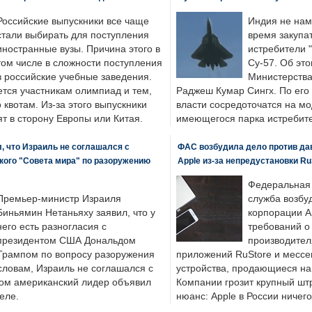
Российские выпускники все чаще
Индия не нам
стали выбирать для поступления
время закупа
иностранные вузы. Причина этого в
истребители "
том числе в сложности поступления
Су-57. Об это
в российские учебные заведения.
Министерства
ется участникам олимпиад и тем,
Раджеш Кумар Сингх. По его
о квотам. Из-за этого выпускники
власти сосредоточатся на м
т в сторону Европы или Китая.
имеющегося парка истребит
, что Израиль не соглашался с
ФАС возбудила дело против да
кого "Совета мира" по разоружению
Apple из-за непредустановки Ru
Федеральная
Премьер-министр Израиля
служба возбу
Биньямин Нетаньяху заявил, что у
корпорации A
него есть разногласия с
требований о
президентом США Дональдом
производител
Трампом по вопросу разоружения
приложений RuStore и месс
словам, Израиль не соглашался с
устройства, продающиеся на
ром американский лидер объявил
Компании грозит крупный штр
еле.
нюанс: Apple в России ничего