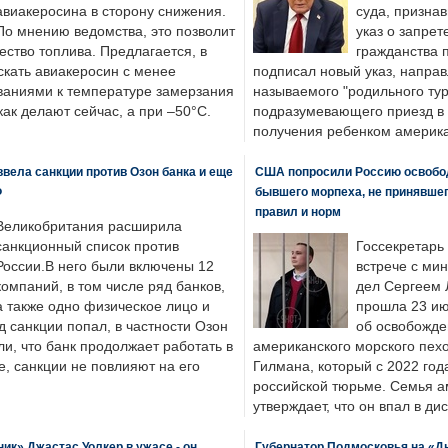
авиакеросина в сторону снижения.
суда, призна
По мнению ведомства, это позволит
указ о запрет
ество топлива. Предлагается, в
гражданства 
скать авиакеросин с менее
подписал новый указ, направ
ваниями к температуре замерзания
называемого "родильного тур
 как делают сейчас, а при –50°C.
подразумевающего приезд в 
получения ребенком америка
вела санкции против Озон банка и еще
США попросили Россию освобо
Ф
бывшего морпеха, не принявшег
правил и норм
Великобритания расширила
санкционный список против
Госсекретарь
России.В него были включены 12
встрече с ми
компаний, в том числе ряд банков,
дел Сергеем 
а также одно физическое лицо и
прошла 23 ию
д санкции попал, в частности Озон
об освобожде
ли, что банк продолжает работать в
американского морского пех
, санкции не повлияют на его
Гилмана, который с 2022 год
российской тюрьме. Семья 
утверждает, что он впал в ди
к» Джастас Уолкер в ужасе - он
Губернатор Подмосковья на «Д