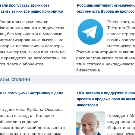
али пропускать звонки без
Росфинмониторинг: ограничения
латить за них все равно приходится
экстремиста Дурова не распрос
Операторы связи начали
После того, к
блокировать звонки юридических
Telegram Пав
лиц без маркировки и массовые
список террор
автоматизированные вызовы, на
возник вопрос
которые не заключены договоры.
мессенджер и
ам экспертов, вызов при этом не
Росфинмониторинге заявили, 
 переводится на автоответчик, за
распространяются ограничени
ся плата с абонентов.
этим статусом накладываютс
бизнесмена.
ДАЛЫ, СПЛЕТНИ
я за помощью к Бастрыкину в деле
FIFA заявила о поддержке Инфа
проекта о продаже прав на чем
инвесторам
На днях жена Курбана Омарова
попала в скандал. Валерию
Президент М
обвинили в ведении
федерации фу
косметологической деятельности
Инфантино пр
без соответствующего диплома.
высшим руков