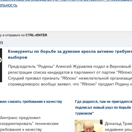
ельность
у и отправьте по
CTRL+ENTER
НЯ
Конкуренты по борьбе за думские кресла активно требуют
выборов
Председатель "Родины" Алексей Журавлев подал в Верховный 
регистрации списка кандидатов в парламент от партии "Яблок
Слуцкий призвал признать "Яблоко" нежелательной организаци
справедливорос вообще заявил, что "Яблоко" продает Родину 
ил снизить требования к качеству
Где родился, там не пригодилс
подписал новый указ по борьбе
туризмом"
Минтранс предложил
"скорректировать" технические
Дональд Трам
требования к качеству
недавнее реш