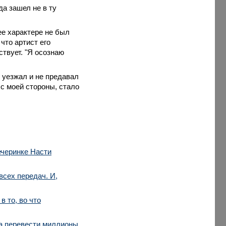
да зашел не в ту
ее характере не был
что артист его
твует. "Я осознаю
е уезжал и не предавал
с моей стороны, стало
ечеринке Насти
всех передач. И,
в то, во что
ла перевести миллионы