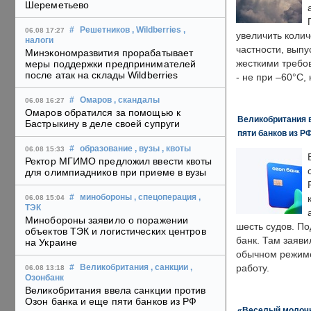
Шереметьево
#
Решетников
, Wildberries
,
06.08 17:27
увеличить колич
налоги
частности, выпу
Минэкономразвития прорабатывает
жесткими требо
меры поддержки предпринимателей
после атак на склады Wildberries
- не при –60°C,
#
Омаров
, скандалы
06.08 16:27
Омаров обратился за помощью к
Великобритания в
Бастрыкину в деле своей супруги
пяти банков из Р
#
образование
, вузы
, квоты
06.08 15:33
Ректор МГИМО предложил ввести квоты
для олимпиадников при приеме в вузы
#
минобороны
, спецоперация
,
06.08 15:04
ТЭК
Минобороны заявило о поражении
шесть судов. По
объектов ТЭК и логистических центров
банк. Там заяви
на Украине
обычном режиме
работу.
#
Великобритания
, санкции
,
06.08 13:18
Озонбанк
Великобритания ввела санкции против
Озон банка и еще пяти банков из РФ
«Веселый молочни