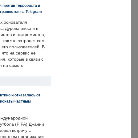
 против террориста и
траняются на Telegram
ак основателя
ла Дурова внесли в
истов и экстремистов,
, как это затронет сам
 его пользователей. В
что на сервис не
я, которые в связи с
я на самого
нтино и отказалась от
пионаты частным
еждународной
тбола (FIFA) Джанни
овел встречу с
одством организации