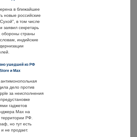
ерена в ближайшее
ть новые российские
Сухой", в том числе
м заявил секретарь
 обороны страны
 словам, индийские
одернизации
елей.
вно ушедшей из РФ
Store и Max
 антимонопольная
дила дело против
pple за неисполнения
 предустановке
ями гаджетов
енджера Max на
 территории РФ.
аф, но тут есть
 и не продает.