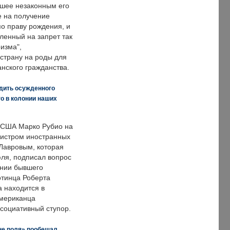
вшее незаконным его
е на получение
по праву рождения, и
ленный на запрет так
изма",
страну на роды для
нского гражданства.
дить осужденного
о в колонии наших
 США Марко Рубио на
нистром иностранных
Лавровым, которая
ля, подписал вопрос
нии бывшего
отинца Роберта
а находится в
американца
ссоциативный ступор.
не поля» пообещал