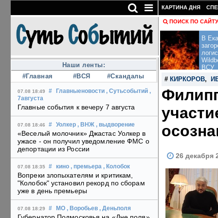
КАРТИНА ДНЯ
СПЕ
ПОИСК ПО САЙТ
В Ека
загор
логис
Wildb
Наши ленты:
ВСУ
#Главная
#ВСЯ
#Скандалы
#
КИРКОРОВ
,
И
Филипп
#
Главныеновости
, Сутьсобытий
,
07.08 18:49
7августа
Главные события к вечеру 7 августа
участи
#
Уолкер
, ВНЖ
, выдворение
осозна
07.08 18:46
«Веселый молочник» Джастас Уолкер в
ужасе - он получил уведомление ФМС о
депортации из России
26 декабря 
#
кино
, премьера
, Колобок
07.08 18:35
Вопреки злопыхателям и критикам,
"Колобок" установил рекорд по сборам
уже в день премьеры
#
МО
, Воробьев
, Деньполя
07.08 18:29
Губернатор Подмосковья на «Дне поля»