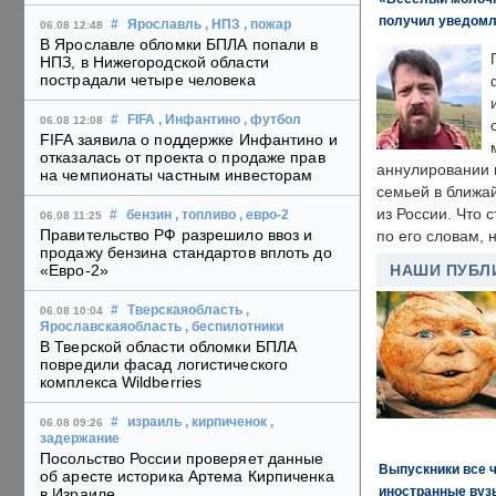
получил уведомл
#
Ярославль
, НПЗ
, пожар
06.08 12:48
В Ярославле обломки БПЛА попали в
НПЗ, в Нижегородской области
пострадали четыре человека
#
FIFA
, Инфантино
, футбол
06.08 12:08
FIFA заявила о поддержке Инфантино и
отказалась от проекта о продаже прав
аннулировании в
на чемпионаты частным инвесторам
семьей в ближа
из России. Что 
#
бензин
, топливо
, евро-2
06.08 11:25
Правительство РФ разрешило ввоз и
по его словам, н
продажу бензина стандартов вплоть до
«Евро-2»
НАШИ ПУБЛ
#
Тверскаяобласть
,
06.08 10:04
Ярославскаяобласть
, беспилотники
В Тверской области обломки БПЛА
повредили фасад логистического
комплекса Wildberries
#
израиль
, кирпиченок
,
06.08 09:26
задержание
Посольство России проверяет данные
Выпускники все 
об аресте историка Артема Кирпиченка
иностранные вуз
в Израиле