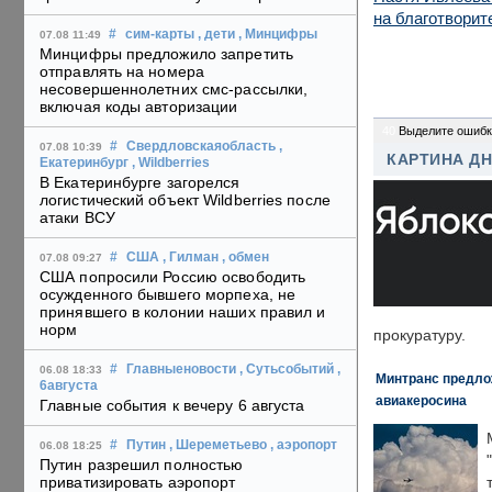
на благотворит
#
сим-карты
, дети
, Минцифры
07.08 11:49
Минцифры предложило запретить
отправлять на номера
несовершеннолетних смс-рассылки,
включая коды авторизации
40
Выделите ошибк
#
Свердловскаяобласть
,
07.08 10:39
КАРТИНА Д
Екатеринбург
, Wildberries
В Екатеринбурге загорелся
логистический объект Wildberries после
атаки ВСУ
#
США
, Гилман
, обмен
07.08 09:27
США попросили Россию освободить
осужденного бывшего морпеха, не
принявшего в колонии наших правил и
норм
прокуратуру.
#
Главныеновости
, Сутьсобытий
,
06.08 18:33
Минтранс предлож
6августа
авиакеросина
Главные события к вечеру 6 августа
#
Путин
, Шереметьево
, аэропорт
06.08 18:25
Путин разрешил полностью
приватизировать аэропорт