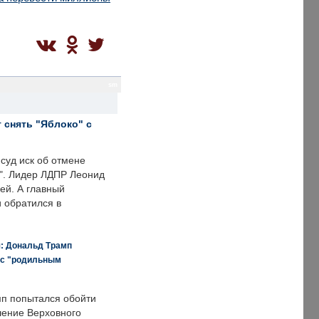
sm
 снять "Яблоко" с
суд иск об отмене
о". Лидер ЛДПР Леонид
ей. А главный
и обратился в
я: Дональд Трамп
 с "родильным
п попытался обойти
ение Верховного