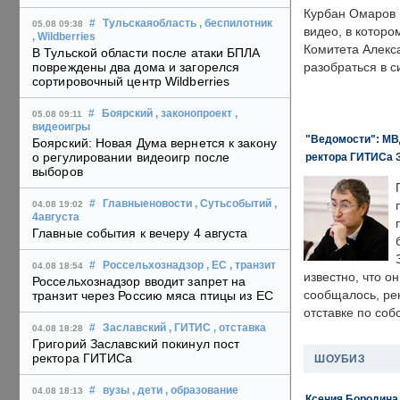
Курбан Омаров в
#
Тульскаяобласть
, беспилотник
05.08 09:38
видео, в которо
, Wildberries
Комитета Алекс
В Тульской области после атаки БПЛА
повреждены два дома и загорелся
разобраться в с
сортировочный центр Wildberries
#
Боярский
, законопроект
,
05.08 09:11
видеоигры
"Ведомости": МВД
Боярский: Новая Дума вернется к закону
о регулировании видеоигр после
ректора ГИТИСа 
выборов
#
Главныеновости
, Сутьсобытий
,
04.08 19:02
4августа
Главные события к вечеру 4 августа
#
Россельхознадзор
, ЕС
, транзит
04.08 18:54
известно, что о
Россельхознадзор вводит запрет на
сообщалось, ре
транзит через Россию мяса птицы из ЕС
отставке по со
#
Заславский
, ГИТИС
, отставка
04.08 18:28
Григорий Заславский покинул пост
ректора ГИТИСа
ШОУБИЗ
#
вузы
, дети
, образование
04.08 18:13
Ксения Бородина