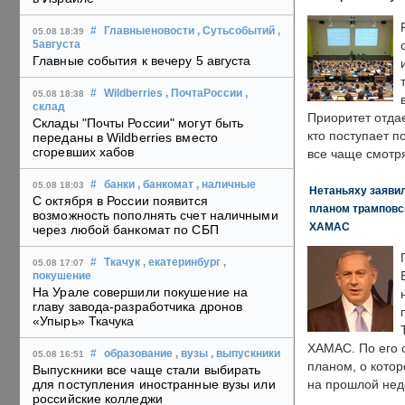
#
Главныеновости
, Сутьсобытий
,
05.08 18:39
5августа
Главные события к вечеру 5 августа
#
Wildberries
, ПочтаРоссии
,
05.08 18:38
склад
Приоритет отда
Склады "Почты России" могут быть
кто поступает п
переданы в Wildberries вместо
сгоревших хабов
все чаще смотря
#
банки
, банкомат
, наличные
05.08 18:03
Нетаньяху заявил
С октября в России появится
планом трамповс
возможность пополнять счет наличными
ХАМАС
через любой банкомат по СБП
#
Ткачук
, екатеринбург
,
05.08 17:07
покушение
На Урале совершили покушение на
главу завода-разработчика дронов
«Упырь» Ткачука
ХАМАС. По его 
#
образование
, вузы
, выпускники
05.08 16:51
планом, о кото
Выпускники все чаще стали выбирать
для поступления иностранные вузы или
на прошлой нед
российские колледжи