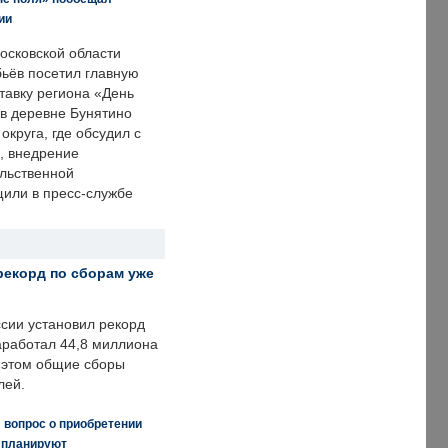
ии
осковской области
ьёв посетил главную
тавку региона «День
 в деревне Бунятино
округа, где обсудил с
, внедрение
ольственной
щили в пресс-службе
рекорд по сборам уже
ссии установил рекорд
заработал 44,8 миллиона
и этом общие сборы
лей.
 вопрос о приобретении
е планируют