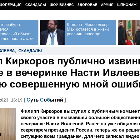
ЦОПЕРАЦИЯ
СКАНДАЛЫ
ШОУ-БИЗНЕС
ЗДОРОВЬЕ
АРМИЯ
ШПИОНАЖ
У
теринбурге
Шадаев: Мессенджер
елся
Max остается в жизни
тический объект
россиян навсегда
erries после атаки
ВЛЕЕВА
,
СКАНДАЛЫ
 Киркоров публично извин
е в вечеринке Насти Ивлеев
ю совершенную мной ошиб
[
С
уть
С
о
б
ытий
]
2023, 16:19
Филипп Киркоров выступил с публичным коммент
своего участия в вызвавшей большой общественн
вечеринке Насти Ивлеевой. Ранее он уже общался н
секретарем президента России, теперь же он реши
ситуацию всем гражданам, для чего записал видео