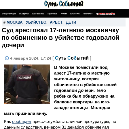
СПЕЦОПЕРАЦИЯ
СКАНДАЛЫ
ШОУ-БИЗНЕС
ЗДОРОВЬЕ
АРМИЯ
ШПИОНАЖ
НЕКРОЛОГ
ПОИСК ПО САЙТУ
#
МОСКВА
,
УБИЙСТВО
,
АРЕСТ
,
ДЕТИ
Суд арестовал 17-летнюю москвичку
по обвинению в убийстве годовалой
дочери
[
С
уть
С
о
б
ытий
]
4 января 2024, 17:24
В Москве поместили под
арест 17-летнюю местную
жительницу, которая
обвиняется в убийстве своей
годовалой дочери. Тело
ребенка был обнаружено на
балконе квартиры на юго-
западе столицы. Молодая
мать признала вину.
Как
сообщает
пресс-служба столичной прокуратуры, по
данным следствия, вечером 31 декабря обвиняемая