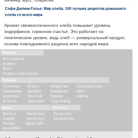
начинку, мусс, покрытие.
Софи Дюпюи-Голье: Мир хлеба. 100 лучших рецептов домашнего
хлеба со всего мира
Аромат свежеиспеченного хлеба повышает уровень
эндорфинов, гормонов счастья. Это работает на
генетическом уровне, ведь хлеб — универсальный продукт,
основа повседневного рациона всех народов мира.
Новости
Все новости
В мире
Фото
Новости партнеров
Рубрики
Политика
В кино
Общество
Происшествия
Экономика
Шоубиз
Криминал
Авто
Культура
Желтый
Туризм
Хайтек
В театр
Здоровье
Сад-огород
Спорт
Регионы
Футбол
Баскетбол
Татарстан
Хоккей
Автоспорт
Белоруссия
Теннис
Фристайл
Бокс/ММА