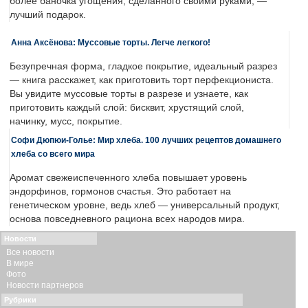
более баночка угощения, сделанного своими руками, —
лучший подарок.
Анна Аксёнова: Муссовые торты. Легче легкого!
Безупречная форма, гладкое покрытие, идеальный разрез
— книга расскажет, как приготовить торт перфекциониста.
Вы увидите муссовые торты в разрезе и узнаете, как
приготовить каждый слой: бисквит, хрустящий слой,
начинку, мусс, покрытие.
Софи Дюпюи-Голье: Мир хлеба. 100 лучших рецептов домашнего
хлеба со всего мира
Аромат свежеиспеченного хлеба повышает уровень
эндорфинов, гормонов счастья. Это работает на
генетическом уровне, ведь хлеб — универсальный продукт,
основа повседневного рациона всех народов мира.
Новости
Все новости
В мире
Фото
Новости партнеров
Рубрики