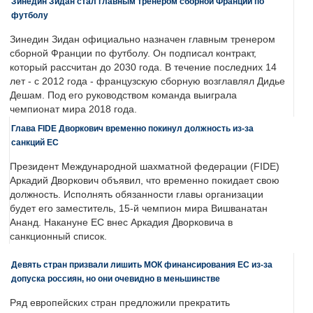
Зинедин Зидан стал главным тренером сборной Франции по
футболу
Зинедин Зидан официально назначен главным тренером
сборной Франции по футболу. Он подписал контракт,
который рассчитан до 2030 года. В течение последних 14
лет - с 2012 года - французскую сборную возглавлял Дидье
Дешам. Под его руководством команда выиграла
чемпионат мира 2018 года.
Глава FIDE Дворкович временно покинул должность из-за
санкций ЕС
Президент Международной шахматной федерации (FIDE)
Аркадий Дворкович объявил, что временно покидает свою
должность. Исполнять обязанности главы организации
будет его заместитель, 15-й чемпион мира Вишванатан
Ананд. Накануне ЕС внес Аркадия Дворковича в
санкционный список.
Девять стран призвали лишить МОК финансирования ЕС из-за
допуска россиян, но они очевидно в меньшинстве
Ряд европейских стран предложили прекратить