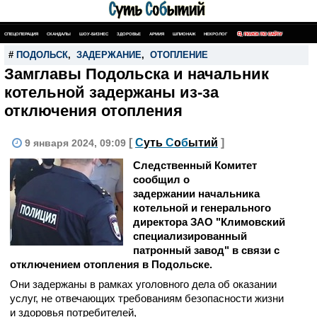
СПЕЦОПЕРАЦИЯ
СКАНДАЛЫ
ШОУ-БИЗНЕС
ЗДОРОВЬЕ
АРМИЯ
ШПИОНАЖ
НЕКРОЛОГ
ПОИСК ПО САЙТУ
#
ПОДОЛЬСК
,
ЗАДЕРЖАНИЕ
,
ОТОПЛЕНИЕ
Замглавы Подольска и начальник
котельной задержаны из-за
отключения отопления
[
С
уть
С
о
б
ытий
]
9 января 2024, 09:09
Следственный Комитет
сообщил о
задержании начальника
котельной и генерального
директора ЗАО "Климовский
специализированный
патронный завод" в связи с
отключением отопления в Подольске.
Они задержаны в
рамках уголовного дела об оказании
услуг, не отвечающих требованиям безопасности жизни
и здоровья потребителей,