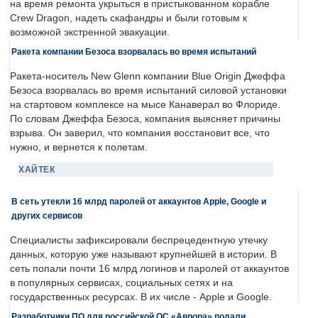
на время ремонта укрыться в пристыкованном корабле
Crew Dragon, надеть скафандры и были готовым к
возможной экстренной эвакуации.
Ракета компании Безоса взорвалась во время испытаний
Ракета-носитель New Glenn компании Blue Origin Джеффа
Безоса взорвалась во время испытаний силовой установки
на стартовом комплексе на мысе Канаверал во Флориде.
По словам Джеффа Безоса, компания выясняет причины
взрыва. Он заверил, что компания восстановит все, что
нужно, и вернется к полетам.
ХАЙТЕК
В сеть утекли 16 млрд паролей от аккаунтов Apple, Google и
других сервисов
Специалисты зафиксировали беспрецедентную утечку
данных, которую уже называют крупнейшей в истории. В
сеть попали почти 16 млрд логинов и паролей от аккаунтов
в популярных сервисах, социальных сетях и на
государственных ресурсах. В их числе - Apple и Google.
Разработчики ПО для российской ОС «Аврора» подали