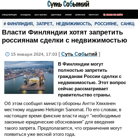
СПЕЦОПЕРАЦИЯ
СКАНДАЛЫ
ШОУ-БИЗНЕС
ЗДОРОВЬЕ
АРМИЯ
ШПИОНАЖ
НЕКРОЛОГ
ПОИСК ПО САЙТУ
#
ФИНЛЯНДИЯ
,
ЗАПРЕТ
,
НЕДВИЖИМОСТЬ
,
РОССИЯНЕ
,
САНКЦИ
Власти Финляндии хотят запретить
россиянам сделки с недвижимостью
[
С
уть
С
о
б
ытий
]
15 января 2024, 17:03
В Финляндии могут
полностью запретить
гражданам России сделки с
недвижимостью. Этот вопрос
сейчас рассматривает
правительство страны.
Об этом сообщил министр обороны Антти Хяккянен
местному изданию Helsingin Sanomat. По его словам, в
настоящее время финские власти ищут "необходимые
законные юридические обоснования" для введения
такого запрета. Предполагается, что ограничения могут
появиться уже весной этого года.