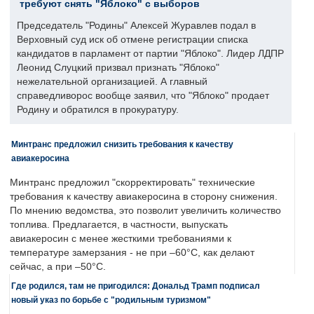
требуют снять "Яблоко" с выборов
Председатель "Родины" Алексей Журавлев подал в
Верховный суд иск об отмене регистрации списка
кандидатов в парламент от партии "Яблоко". Лидер ЛДПР
Леонид Слуцкий призвал признать "Яблоко"
нежелательной организацией. А главный
справедливорос вообще заявил, что "Яблоко" продает
Родину и обратился в прокуратуру.
Минтранс предложил снизить требования к качеству
авиакеросина
Минтранс предложил "скорректировать" технические
требования к качеству авиакеросина в сторону снижения.
По мнению ведомства, это позволит увеличить количество
топлива. Предлагается, в частности, выпускать
авиакеросин с менее жесткими требованиями к
температуре замерзания - не при –60°C, как делают
сейчас, а при –50°C.
Где родился, там не пригодился: Дональд Трамп подписал
новый указ по борьбе с "родильным туризмом"