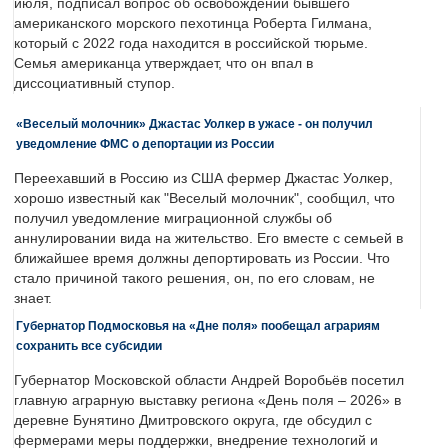
июля, подписал вопрос об освобождении бывшего
американского морского пехотинца Роберта Гилмана,
который с 2022 года находится в российской тюрьме.
Семья американца утверждает, что он впал в
диссоциативный ступор.
«Веселый молочник» Джастас Уолкер в ужасе - он получил
уведомление ФМС о депортации из России
Переехавший в Россию из США фермер Джастас Уолкер,
хорошо известный как "Веселый молочник", сообщил, что
получил уведомление миграционной службы об
аннулировании вида на жительство. Его вместе с семьей в
ближайшее время должны депортировать из России. Что
стало причиной такого решения, он, по его словам, не
знает.
Губернатор Подмосковья на «Дне поля» пообещал аграриям
сохранить все субсидии
Губернатор Московской области Андрей Воробьёв посетил
главную аграрную выставку региона «День поля – 2026» в
деревне Бунятино Дмитровского округа, где обсудил с
фермерами меры поддержки, внедрение технологий и