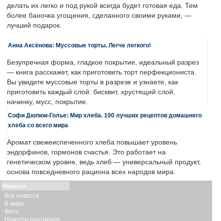
делать их легко и под рукой всегда будет готовая еда. Тем
более баночка угощения, сделанного своими руками, —
лучший подарок.
Анна Аксёнова: Муссовые торты. Легче легкого!
Безупречная форма, гладкое покрытие, идеальный разрез
— книга расскажет, как приготовить торт перфекциониста.
Вы увидите муссовые торты в разрезе и узнаете, как
приготовить каждый слой: бисквит, хрустящий слой,
начинку, мусс, покрытие.
Софи Дюпюи-Голье: Мир хлеба. 100 лучших рецептов домашнего
хлеба со всего мира
Аромат свежеиспеченного хлеба повышает уровень
эндорфинов, гормонов счастья. Это работает на
генетическом уровне, ведь хлеб — универсальный продукт,
основа повседневного рациона всех народов мира.
Новости
Все новости
В мире
Фото
Новости партнеров