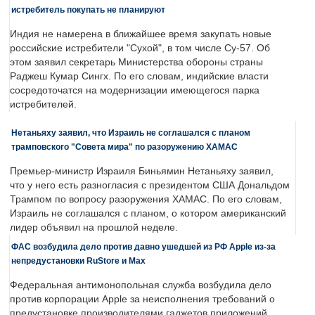
истребитель покупать не планируют
Индия не намерена в ближайшее время закупать новые
российские истребители "Сухой", в том числе Су-57. Об
этом заявил секретарь Министерства обороны страны
Раджеш Кумар Сингх. По его словам, индийские власти
сосредоточатся на модернизации имеющегося парка
истребителей.
Нетаньяху заявил, что Израиль не соглашался с планом
трамповского "Совета мира" по разоружению ХАМАС
Премьер-министр Израиля Биньямин Нетаньяху заявил,
что у него есть разногласия с президентом США Дональдом
Трампом по вопросу разоружения ХАМАС. По его словам,
Израиль не соглашался с планом, о котором американский
лидер объявил на прошлой неделе.
ФАС возбудила дело против давно ушедшей из РФ Apple из-за
непредустановки RuStore и Max
Федеральная антимонопольная служба возбудила дело
против корпорации Apple за неисполнения требований о
предустановке производителями гаджетов приложений