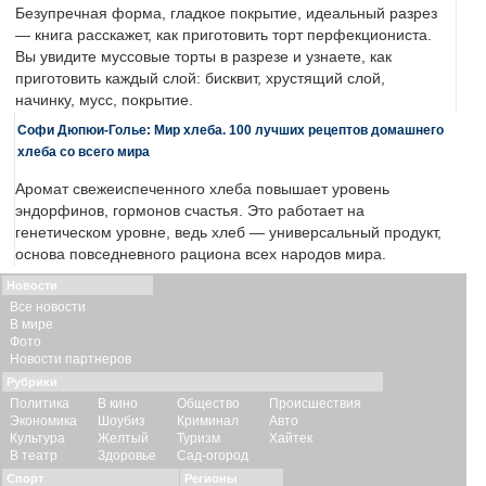
Безупречная форма, гладкое покрытие, идеальный разрез
— книга расскажет, как приготовить торт перфекциониста.
Вы увидите муссовые торты в разрезе и узнаете, как
приготовить каждый слой: бисквит, хрустящий слой,
начинку, мусс, покрытие.
Софи Дюпюи-Голье: Мир хлеба. 100 лучших рецептов домашнего
хлеба со всего мира
Аромат свежеиспеченного хлеба повышает уровень
эндорфинов, гормонов счастья. Это работает на
генетическом уровне, ведь хлеб — универсальный продукт,
основа повседневного рациона всех народов мира.
Новости
Все новости
В мире
Фото
Новости партнеров
Рубрики
Политика
В кино
Общество
Происшествия
Экономика
Шоубиз
Криминал
Авто
Культура
Желтый
Туризм
Хайтек
В театр
Здоровье
Сад-огород
Спорт
Регионы