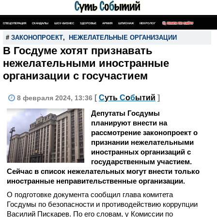
СПЕЦОПЕРАЦИЯ
СКАНДАЛЫ
ШОУ-БИЗНЕС
ЗДОРОВЬЕ
АРМИЯ
ШПИОНАЖ
НЕКРОЛОГ
ПОИСК ПО САЙТУ
#
ЗАКОНОПРОЕКТ
,
НЕЖЕЛАТЕЛЬНЫЕ ОРГАНИЗАЦИИ
В Госдуме хотят признавать
нежелательными иностранные
организации с госучастием
[
С
уть
С
о
б
ытий
]
8 февраля 2024, 13:36
Депутаты Госдумы
планируют внести на
рассмотрение законопроект о
признании нежелательными
иностранных организаций с
государственным участием.
Сейчас в список нежелательных могут внести только
иностранные неправительственные организации.
О подготовке документа сообщил глава комитета
Госдумы по безопасности и противодействию коррупции
Василий Пискарев. По его словам, у Комиссии по