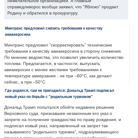
нежелательной организацией. А главный
справедливорос вообще заявил, что "Яблоко" продает
Родину и обратился в прокуратуру.
Минтранс предложил снизить требования к качеству
авиакеросина
Минтранс предложил "скорректировать" технические
требования к качеству авиакеросина в сторону снижения.
По мнению ведомства, это позволит увеличить количество
топлива. Предлагается, в частности, выпускать
авиакеросин с менее жесткими требованиями к
температуре замерзания - не при –60°C, как делают
сейчас, а при –50°C.
Где родился, там не пригодился: Дональд Трамп подписал
новый указ по борьбе с "родильным туризмом"
Дональд Трамп попытался обойти недавнее решение
Верховного суда, признавшее незаконным его указ о
запрете на получение гражданства по праву рождения, и
подписал новый указ, направленный на запрет так
называемого "родильного туризма", подразумевающего