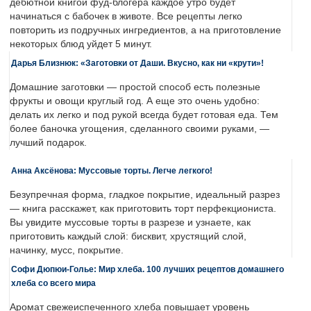
дебютной книгой фуд-блогера каждое утро будет
начинаться с бабочек в животе. Все рецепты легко
повторить из подручных ингредиентов, а на приготовление
некоторых блюд уйдет 5 минут.
Дарья Близнюк: «Заготовки от Даши. Вкусно, как ни «крути»!
Домашние заготовки — простой способ есть полезные
фрукты и овощи круглый год. А еще это очень удобно:
делать их легко и под рукой всегда будет готовая еда. Тем
более баночка угощения, сделанного своими руками, —
лучший подарок.
Анна Аксёнова: Муссовые торты. Легче легкого!
Безупречная форма, гладкое покрытие, идеальный разрез
— книга расскажет, как приготовить торт перфекциониста.
Вы увидите муссовые торты в разрезе и узнаете, как
приготовить каждый слой: бисквит, хрустящий слой,
начинку, мусс, покрытие.
Софи Дюпюи-Голье: Мир хлеба. 100 лучших рецептов домашнего
хлеба со всего мира
Аромат свежеиспеченного хлеба повышает уровень