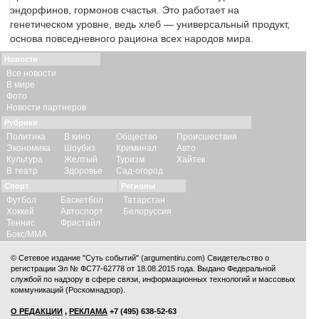
эндорфинов, гормонов счастья. Это работает на
генетическом уровне, ведь хлеб — универсальный продукт,
основа повседневного рациона всех народов мира.
Новости
Все новости
В мире
Фото
Новости партнеров
Рубрики
Политика
В кино
Общество
Происшествия
Экономика
Шоубиз
Криминал
Авто
Культура
Желтый
Туризм
Хайтек
В театр
Здоровье
Сад-огород
Спорт
Регионы
Футбол
Баскетбол
Татарстан
Хоккей
Автоспорт
Белоруссия
Теннис
Фристайл
Бокс/ММА
© Сетевое издание "Суть событий" (argumentiru.com) Свидетельство о
регистрации Эл № ФС77-62778 от 18.08.2015 года. Выдано Федеральной
службой по надзору в сфере связи, информационных технологий и массовых
коммуникаций (Роскомнадзор).
О РЕДАКЦИИ
,
РЕКЛАМА
+7 (495) 638-52-63