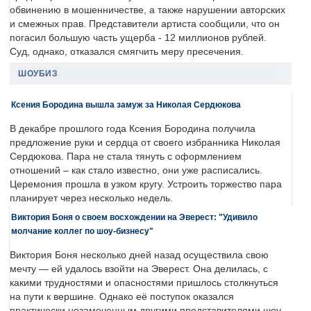
обвинению в мошенничестве, а также нарушении авторских
и смежных прав. Представители артиста сообщили, что он
погасил большую часть ущерба - 12 миллионов рублей.
Суд, однако, отказался смягчить меру пресечения.
ШОУБИЗ
Ксения Бородина вышла замуж за Николая Сердюкова
В декабре прошлого года Ксения Бородина получила
предложение руки и сердца от своего избранника Николая
Сердюкова. Пара не стала тянуть с оформлением
отношений – как стало известно, они уже расписались.
Церемония прошла в узком кругу. Устроить торжество пара
планирует через несколько недель.
Виктория Боня о своем восхождении на Эверест: "Удивило
молчание коллег по шоу-бизнесу"
Виктория Боня несколько дней назад осуществила свою
мечту — ей удалось взойти на Эверест. Она делилась, с
какими трудностями и опасностями пришлось столкнуться
на пути к вершине. Однако её поступок оказался
практически незамеченным другими представителями шоу-