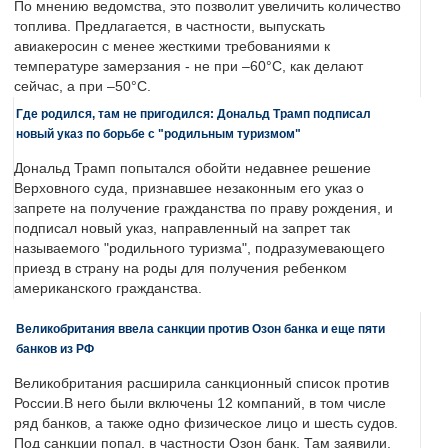
По мнению ведомства, это позволит увеличить количество
топлива. Предлагается, в частности, выпускать
авиакеросин с менее жесткими требованиями к
температуре замерзания - не при –60°C, как делают
сейчас, а при –50°C.
Где родился, там не пригодился: Дональд Трамп подписал
новый указ по борьбе с "родильным туризмом"
Дональд Трамп попытался обойти недавнее решение
Верховного суда, признавшее незаконным его указ о
запрете на получение гражданства по праву рождения, и
подписал новый указ, направленный на запрет так
называемого "родильного туризма", подразумевающего
приезд в страну на роды для получения ребенком
американского гражданства.
Великобритания ввела санкции против Озон банка и еще пяти
банков из РФ
Великобритания расширила санкционный список против
России.В него были включены 12 компаний, в том числе
ряд банков, а также одно физическое лицо и шесть судов.
Под санкции попал, в частности Озон банк. Там заявили,