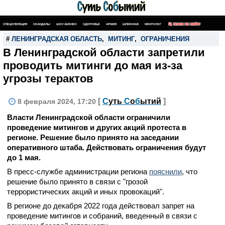
СПЕЦОПЕРАЦИЯ
СКАНДАЛЫ
ШОУ-БИЗНЕС
ЗДОРОВЬЕ
АРМИЯ
ШПИОНАЖ
НЕКРОЛОГ
ПОИСК ПО САЙТУ
#
ЛЕНИНГРАДСКАЯ ОБЛАСТЬ
,
МИТИНГ
,
ОГРАНИЧЕНИЯ
В Ленинградской области запретили
проводить митинги до мая из-за
угрозы терактов
[
С
уть
С
о
б
ытий
]
8 февраля 2024, 17:20
Власти Ленинградской области ограничили
проведение митингов и других акций протеста в
регионе. Решение было принято на заседании
оперативного штаба. Действовать ограничения будут
до 1 мая.
В пресс-службе администрации региона
пояснили
, что
решение было принято в связи с "грозой
террористических акций и иных провокаций".
В регионе до декабря 2022 года действовал запрет на
проведение митингов и собраний, введенный в связи с