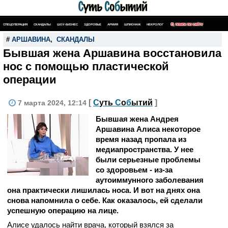
СПЕЦОПЕРАЦИЯ
СКАНДАЛЫ
ШОУ-БИЗНЕС
ЗДОРОВЬЕ
АРМИЯ
ШПИОНАЖ
НЕКРОЛОГ
ПОИСК ПО САЙТУ
#
АРШАВИНА
,
СКАНДАЛЫ
Бывшая жена Аршавина восстановила
нос с помощью пластической
операции
[
С
уть
С
о
б
ытий
]
7 марта 2024, 12:14
Бывшая жена Андрея
Аршавина Алиса некоторое
время назад пропала из
медиапространства. У нее
были серьезные проблемы
со здоровьем - из-за
аутоиммунного заболевания
она практически лишилась носа. И вот на днях она
снова напомнила о себе. Как оказалось, ей сделали
успешную операцию на лице.
Алисе удалось найти врача, который взялся за