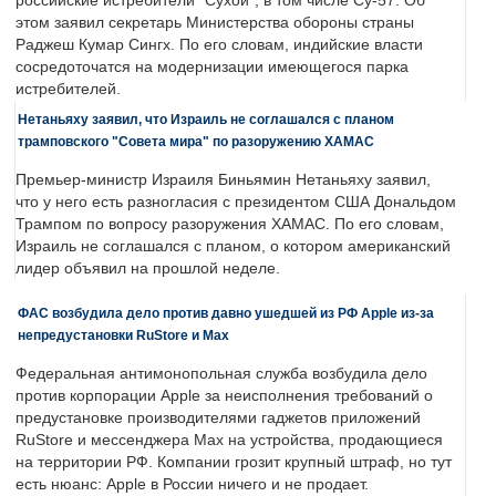
российские истребители "Сухой", в том числе Су-57. Об
этом заявил секретарь Министерства обороны страны
Раджеш Кумар Сингх. По его словам, индийские власти
сосредоточатся на модернизации имеющегося парка
истребителей.
Нетаньяху заявил, что Израиль не соглашался с планом
трамповского "Совета мира" по разоружению ХАМАС
Премьер-министр Израиля Биньямин Нетаньяху заявил,
что у него есть разногласия с президентом США Дональдом
Трампом по вопросу разоружения ХАМАС. По его словам,
Израиль не соглашался с планом, о котором американский
лидер объявил на прошлой неделе.
ФАС возбудила дело против давно ушедшей из РФ Apple из-за
непредустановки RuStore и Max
Федеральная антимонопольная служба возбудила дело
против корпорации Apple за неисполнения требований о
предустановке производителями гаджетов приложений
RuStore и мессенджера Max на устройства, продающиеся
на территории РФ. Компании грозит крупный штраф, но тут
есть нюанс: Apple в России ничего и не продает.