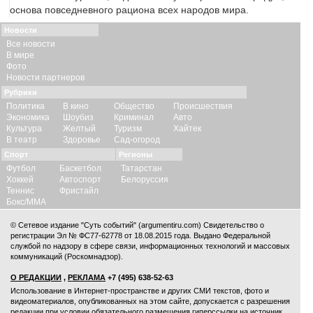
основа повседневного рациона всех народов мира.
Новости
Все новости
В мире
Фото
Новости партнеров
Рубрики
Политика
В кино
Общество
Происшествия
Экономика
Шоубиз
Криминал
Авто
Культура
Желтый
Туризм
Хайтек
В театр
Здоровье
Сад-огород
Спорт
Регионы
Футбол
Баскетбол
Татарстан
Хоккей
Автоспорт
Белоруссия
Теннис
Фристайл
Бокс/ММА
© Сетевое издание "Суть событий" (argumentiru.com) Свидетельство о
регистрации Эл № ФС77-62778 от 18.08.2015 года. Выдано Федеральной
службой по надзору в сфере связи, информационных технологий и массовых
коммуникаций (Роскомнадзор).
О РЕДАКЦИИ
,
РЕКЛАМА
+7 (495) 638-52-63
Использование в Интернет-пространстве и других СМИ текстов, фото и
видеоматериалов, опубликованных на этом сайте, допускается с
разрешения
редакции
при условии обязательного размещения гиперссылки на источник