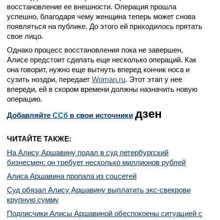
восстановление ее внешности. Операция прошла
успешно, благодаря чему женщина теперь может снова
появляться на публике. До этого ей приходилось прятать
свое лицо.
Однако процесс восстановления пока не завершен,
Алисе предстоит сделать еще несколько операций. Как
она говорит, нужно еще вытнуть вперед кончик носа и
сузить ноздри, передает
Woman.ru
. Этот этап у нее
впереди, ей в скором времени должны назначить новую
операцию.
дзен
Добавляйте
CСб
в свои источники
ЧИТАЙТЕ ТАКЖЕ:
На Алису Аршавину подал в суд петербургский
бизнесмен: он требует несколько миллионов рублей
Алиса Аршавина пропала из соцсетей
Суд обязал Алису Аршавину выплатить экс-свекрови
крупную сумму
Подписчики Алисы Аршавиной обеспокоены ситуацией с