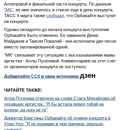
Аллегровой в финальной части концерта. По данным
"МК"
, ее имя значилось в списке еще в день концерта.
ТАСС 4 марта также
сообщал
, что Орбакайте выступит
на концерте.
Однако незадолго до начала концерта выступление
Орбакайте было отменено. Ее заменили Денис
Майданов и Таисия Повалий - они исполнили две песни
вместо запланированной одной.
"МК" связывает эту ситуацию с высказываниями мамы
артистки - Аллы Пугачевой. Комментариев на этот счет
от организаторов концерта не поступало.
дзен
Добавляйте
CСб
в свои источники
ЧИТАЙТЕ ТАКЖЕ:
Алла Пугачева ответила на слова Стаса Михайлова об
уехавших артистах: "Я бы встала перед тобой на
колени, да ноги не те"
Директор Кристины Орбакайте об отмене концерта в
Улан-Удэ: "Я не понимаю в чем причина, реально,
удивлен"