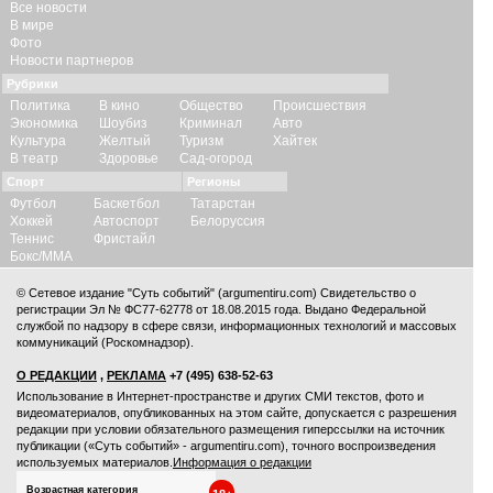
Все новости
В мире
Фото
Новости партнеров
Рубрики
Политика
В кино
Общество
Происшествия
Экономика
Шоубиз
Криминал
Авто
Культура
Желтый
Туризм
Хайтек
В театр
Здоровье
Сад-огород
Спорт
Регионы
Футбол
Баскетбол
Татарстан
Хоккей
Автоспорт
Белоруссия
Теннис
Фристайл
Бокс/ММА
© Сетевое издание "Суть событий" (argumentiru.com) Свидетельство о
регистрации Эл № ФС77-62778 от 18.08.2015 года. Выдано Федеральной
службой по надзору в сфере связи, информационных технологий и массовых
коммуникаций (Роскомнадзор).
О РЕДАКЦИИ
,
РЕКЛАМА
+7 (495) 638-52-63
Использование в Интернет-пространстве и других СМИ текстов, фото и
видеоматериалов, опубликованных на этом сайте, допускается с
разрешения
редакции
при условии обязательного размещения гиперссылки на источник
публикации («Суть событий» - argumentiru.com), точного воспроизведения
используемых материалов.
Информация о редакции
Возрастная категория