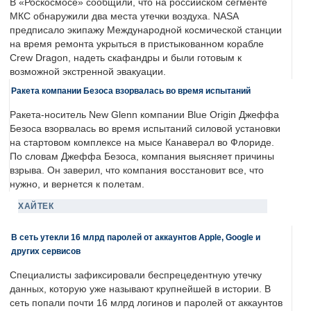
В «Роскосмосе» сообщили, что на российском сегменте
МКС обнаружили два места утечки воздуха. NASA
предписало экипажу Международной космической станции
на время ремонта укрыться в пристыкованном корабле
Crew Dragon, надеть скафандры и были готовым к
возможной экстренной эвакуации.
Ракета компании Безоса взорвалась во время испытаний
Ракета-носитель New Glenn компании Blue Origin Джеффа
Безоса взорвалась во время испытаний силовой установки
на стартовом комплексе на мысе Канаверал во Флориде.
По словам Джеффа Безоса, компания выясняет причины
взрыва. Он заверил, что компания восстановит все, что
нужно, и вернется к полетам.
ХАЙТЕК
В сеть утекли 16 млрд паролей от аккаунтов Apple, Google и
других сервисов
Специалисты зафиксировали беспрецедентную утечку
данных, которую уже называют крупнейшей в истории. В
сеть попали почти 16 млрд логинов и паролей от аккаунтов