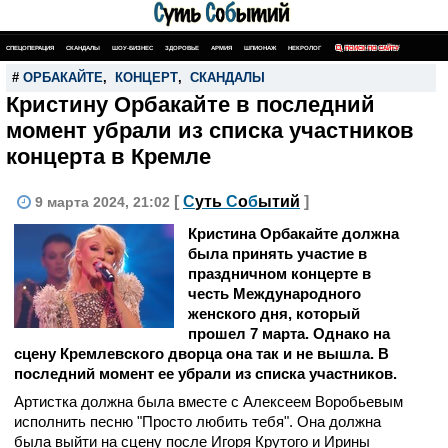
СПЕЦОПЕРАЦИЯ
СКАНДАЛЫ
ШОУ-БИЗНЕС
ЗДОРОВЬЕ
АРМИЯ
ШПИОНАЖ
НЕКРОЛОГ
ПОИСК ПО САЙТУ
#
ОРБАКАЙТЕ
,
КОНЦЕРТ
,
СКАНДАЛЫ
Кристину Орбакайте в последний
момент убрали из списка участников
концерта в Кремле
[
С
уть
С
о
б
ытий
]
9 марта 2024, 21:02
Кристина Орбакайте должна
была принять участие в
праздничном концерте в
честь Международного
женского дня, который
прошел 7 марта. Однако на
сцену Кремлевского дворца она так и не вышла. В
последний момент ее убрали из списка участников.
Артистка должна была вместе с Алексеем Воробьевым
исполнить песню "Просто любить тебя". Она должна
была выйти на сцену после Игоря Крутого и Ирины