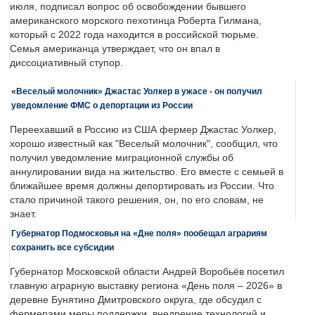
июля, подписал вопрос об освобождении бывшего
американского морского пехотинца Роберта Гилмана,
который с 2022 года находится в российской тюрьме.
Семья американца утверждает, что он впал в
диссоциативный ступор.
«Веселый молочник» Джастас Уолкер в ужасе - он получил
уведомление ФМС о депортации из России
Переехавший в Россию из США фермер Джастас Уолкер,
хорошо известный как "Веселый молочник", сообщил, что
получил уведомление миграционной службы об
аннулировании вида на жительство. Его вместе с семьей в
ближайшее время должны депортировать из России. Что
стало причиной такого решения, он, по его словам, не
знает.
Губернатор Подмосковья на «Дне поля» пообещал аграриям
сохранить все субсидии
Губернатор Московской области Андрей Воробьёв посетил
главную аграрную выставку региона «День поля – 2026» в
деревне Бунятино Дмитровского округа, где обсудил с
фермерами меры поддержки, внедрение технологий и