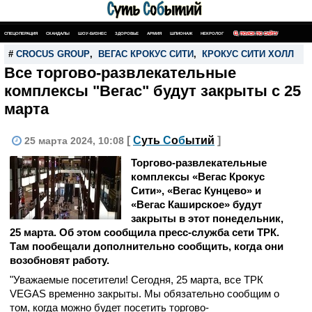
СПЕЦОПЕРАЦИЯ
СКАНДАЛЫ
ШОУ-БИЗНЕС
ЗДОРОВЬЕ
АРМИЯ
ШПИОНАЖ
НЕКРОЛОГ
ПОИСК ПО САЙТУ
#
CROCUS GROUP
,
ВЕГАС КРОКУС СИТИ
,
КРОКУС СИТИ ХОЛЛ
Все торгово-развлекательные
комплексы "Вегас" будут закрыты с 25
марта
[
С
уть
С
о
б
ытий
]
25 марта 2024, 10:08
Торгово-развлекательные
комплексы «Вегас Крокус
Сити», «Вегас Кунцево» и
«Вегас Каширское» будут
закрыты в этот понедельник,
25 марта. Об этом сообщила пресс-служба сети ТРК.
Там пообещали дополнительно сообщить, когда они
возобновят работу.
"Уважаемые посетители! Сегодня, 25 марта, все ТРК
VEGAS временно закрыты. Мы обязательно сообщим о
том, когда можно будет посетить торгово-