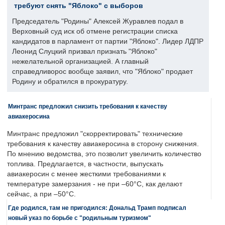
требуют снять "Яблоко" с выборов
Председатель "Родины" Алексей Журавлев подал в
Верховный суд иск об отмене регистрации списка
кандидатов в парламент от партии "Яблоко". Лидер ЛДПР
Леонид Слуцкий призвал признать "Яблоко"
нежелательной организацией. А главный
справедливорос вообще заявил, что "Яблоко" продает
Родину и обратился в прокуратуру.
Минтранс предложил снизить требования к качеству
авиакеросина
Минтранс предложил "скорректировать" технические
требования к качеству авиакеросина в сторону снижения.
По мнению ведомства, это позволит увеличить количество
топлива. Предлагается, в частности, выпускать
авиакеросин с менее жесткими требованиями к
температуре замерзания - не при –60°C, как делают
сейчас, а при –50°C.
Где родился, там не пригодился: Дональд Трамп подписал
новый указ по борьбе с "родильным туризмом"