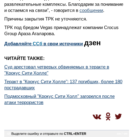
развлекательные комплексы. Благодарим за понимание
и остаемся на связи", - говорится в
сообщении
.
Причины закрытия ТРК не уточняются.
ТРК под бредом Vegas принадлежат компании Crocus
Group Араза Агаларова.
дзен
Добавляйте
CСб
в свои источники
ЧИТАЙТЕ ТАКЖЕ:
Суд арестовал четверых обвиняемых в теракте в
"Крокус Сити Холле"
Теракт в "Крокус Сити Холле": 137 погибших, более 180
пострадавших
Подмосковный "Крокус Сити Холл" загорелся после
атаки террористов
48
Выделите ошибку и отправьте по
CTRL+ENTER
sm / sm