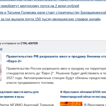
приобретут медтехнику почти на 2 млрд рублей
в и Татьяна Голикова дали старт строительству Балашихинско
за год выдали почти 150 тысяч медицинских справок онлайн
у и отправьте по
CTRL+ENTER
НЯ
Правительство РФ разрешило ввоз и продажу бензина ст
«Евро-2»
Правительство России разрешило ввоз и продажу на территор
стандартов вплоть до "Евро-2". Решение будет действовать в т
2027 года. Автозаправочные станции будут обязаны предоста
классе продаваемого топлива.
едложил ввести квоты для
В Ярославле обломки БПЛА поп
ри приеме в вузы
Нижегородской области постра
Ректор МГИМО Анатолий Торкунов
В Ярославле 