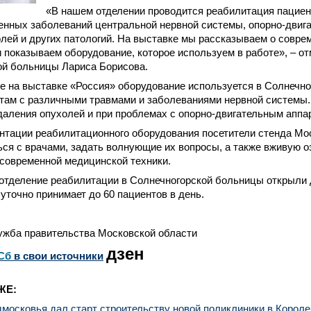
«В нашем отделении проводится реабилитация пацие
енных заболеваний центральной нервной системы, опорно-двига
лей и других патологий. На выставке мы рассказываем о совре
 показываем оборудование, которое используем в работе», – о
ой больницы Лариса Борисова.
е на выставке «Россия» оборудование используется в Солнечн
там с различными травмами и заболеваниями нервной системы.
аления опухолей и при проблемах с опорно-двигательным аппа
нтации реабилитационного оборудования посетители стенда Мо
ся с врачами, задать волнующие их вопросы, а также вживую о
современной медицинской техники.
отделение реабилитации в Солнечногорской больницы открыли д
суточно принимает до 60 пациентов в день.
ужба правительства Московской области
дзен
Сб
в свои источники
ЖЕ:
московья дал старт строительству новой поликлиники в Короле