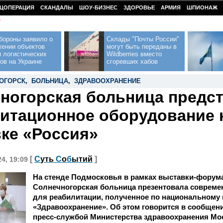
ЦОПЕРАЦИЯ
СКАНДАЛЫ
ШОУ-БИЗНЕС
ЗДОРОВЬЕ
АРМИЯ
ШПИОНАЖ
У
бороны заявило о
Склады "Почты России"
жении объектов
могут быть переданы в
 логистических
Wildberries вместо
ов на Украине
сгоревших хабов
ОГОРСК
,
БОЛЬНИЦА
,
ЗДРАВООХРАНЕНИЕ
ногорская больница предс
итационное оборудование 
ке «Россия»
[
С
уть
С
о
б
ытий
]
24, 19:09
На стенде Подмосковья в рамках выставки-форум
Солнечногорская больница презентовала совреме
для реабилитации, полученное по национальному 
«Здравоохранение». Об этом говорится в сообщен
пресс-службой Министерства здравоохранения Мо