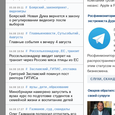
Компании грозит
нюанс: Apple в 
#
Боярский
, законопроект
,
05.08 09:11
видеоигры
Боярский: Новая Дума вернется к закону
Росфинмониторинг
о регулировании видеоигр после
экстремиста Дуро
выборов
#
Главныеновости
, Сутьсобытий
,
04.08 19:02
4августа
Главные события к вечеру 4 августа
#
Россельхознадзор
, ЕС
, транзит
04.08 18:54
Росфинмонитори
Россельхознадзор вводит запрет на
транзит через Россию мяса птицы из ЕС
распространяютс
этим статусом 
#
Заславский
, ГИТИС
, отставка
04.08 18:28
бизнесмена.
Григорий Заславский покинул пост
ректора ГИТИСа
СЛУХИ, СКАН
#
вузы
, дети
, образование
04.08 18:13
Омаров обратилс
Минобрнауки намерено запустить в
вузах курс по подготовке студентов к
своей супруги
семейной жизни и воспитанию детей
#
Газманов
, суд
, скандалы
04.08 17:27
Олег Газманов попросил отпустить его