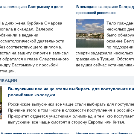
я за помощью к Бастрыкину в деле
В чемодане на окраине Белград
пропавшей россиянки
На днях жена Курбана Омарова
Тело граждан
попала в скандал. Валерию
несколько дне
обвинили в ведении
было обнаруж
косметологической деятельности
окраине Белг
без соответствующего диплома.
по подозрени
стал на защиту супруги и записал
смерти задержали несколько 
м обратился к главе Следственного
гражданина Турции. Обстоят
андру Бастрыкину с просьбой
девушки сейчас устанавлива
итуации.
ИКАЦИИ
Выпускники все чаще стали выбирать для поступления и
российские колледжи
Российские выпускники все чаще стали выбирать для поступле
Причина этого в том числе в сложности поступления в российс
Приоритет отдается участникам олимпиад и тем, кто поступает 
выпускники все чаще смотрят в сторону Европы или Китая.
 Индии закрыл вопрос о приобретении
Нетаньяху заявил, что Израиль