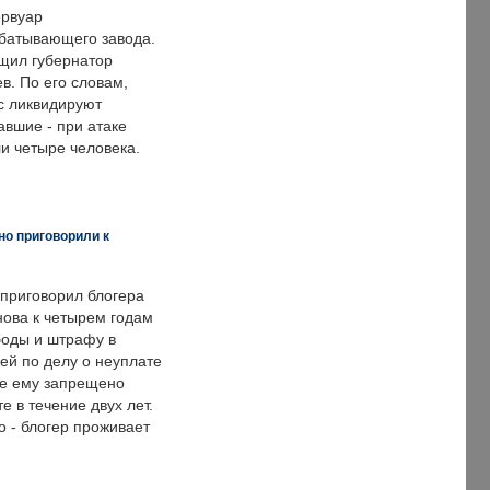
ервуар
батывающего завода.
щил губернатор
в. По его словам,
с ликвидируют
авшие - при атаке
и четыре человека.
но приговорили к
 приговорил блогера
нова к четырем годам
оды и штрафу в
ей по делу о неуплате
же ему запрещено
е в течение двух лет.
 - блогер проживает