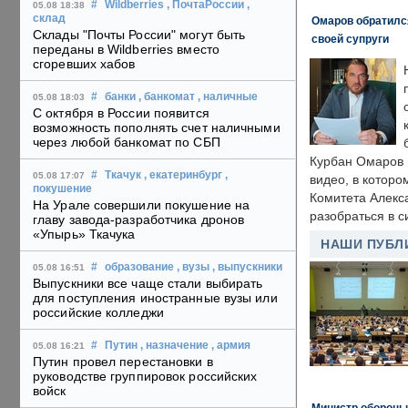
#
Wildberries
, ПочтаРоссии
,
05.08 18:38
склад
Омаров обратилс
Склады "Почты России" могут быть
своей супруги
переданы в Wildberries вместо
сгоревших хабов
#
банки
, банкомат
, наличные
05.08 18:03
С октября в России появится
возможность пополнять счет наличными
через любой банкомат по СБП
Курбан Омаров в
#
Ткачук
, екатеринбург
,
05.08 17:07
видео, в которо
покушение
Комитета Алекс
На Урале совершили покушение на
разобраться в с
главу завода-разработчика дронов
«Упырь» Ткачука
НАШИ ПУБЛ
#
образование
, вузы
, выпускники
05.08 16:51
Выпускники все чаще стали выбирать
для поступления иностранные вузы или
российские колледжи
#
Путин
, назначение
, армия
05.08 16:21
Путин провел перестановки в
руководстве группировок российских
войск
Министр обороны