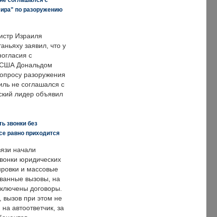
мира" по разоружению
истр Израиля
аньяху заявил, что у
ногласия с
 США Дональдом
опросу разоружения
иль не соглашался с
ский лидер объявил
ь звонки без
все равно приходится
язи начали
звонки юридических
ировки и массовые
ванные вызовы, на
аключены договоры.
, вызов при этом не
на автоответчик, за