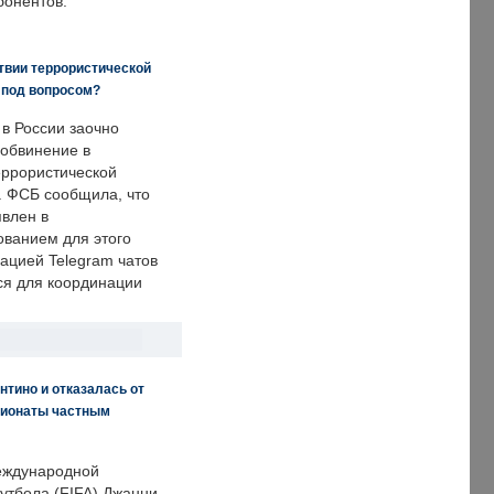
бонентов.
твии террористической
 под вопросом?
 в России заочно
обвинение в
еррористической
. ФСБ сообщила, что
явлен в
ванием для этого
ацией Telegram чатов
ся для координации
нтино и отказалась от
пионаты частным
еждународной
тбола (FIFA) Джанни