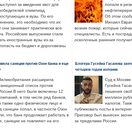
выступил за введение квот для
попали в рез
победителей олимпиад,
нефтеперера
поступающих в вузы. По его
Об этом сооб
мнению, это необходимо что их
Михаил Еврае
у они занимают практически все
возник пожар, которые сейча
а. Российские выпускники стали
специалисты. Есть и пострад
ать иностранные вузы из-за
осколочные ранения получил
попасть на бюджет и дороговизны
вела санкции против Озон банка и еще
Блогера Гусейна Гасанова заоч
Ф
четырем годам колонии
Великобритания расширила
Суд в Москве
санкционный список против
Гусейна Гаса
России.В него были включены 12
лишения своб
компаний, в том числе ряд банков,
миллион рубл
а также одно физическое лицо и
налогов. Так
д санкции попал, в частности Озон
публиковать посты в интернет
ли, что банк продолжает работать в
Приговор был вынесен заочно
, санкции не повлияют на его
за пределами России.