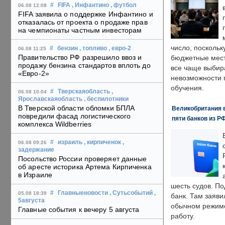
#
FIFA
, Инфантино
, футбол
06.08 12:08
FIFA заявила о поддержке Инфантино и
отказалась от проекта о продаже прав
на чемпионаты частным инвесторам
число, поскольк
#
бензин
, топливо
, евро-2
06.08 11:25
Правительство РФ разрешило ввоз и
бюджетные мест
продажу бензина стандартов вплоть до
все чаще выбир
«Евро-2»
невозможности 
обучения.
#
Тверскаяобласть
,
06.08 10:04
Ярославскаяобласть
, беспилотники
В Тверской области обломки БПЛА
Великобритания в
повредили фасад логистического
пяти банков из Р
комплекса Wildberries
#
израиль
, кирпиченок
,
06.08 09:26
задержание
Посольство России проверяет данные
об аресте историка Артема Кирпиченка
в Израиле
шесть судов. По
#
Главныеновости
, Сутьсобытий
,
05.08 18:39
банк. Там заяви
5августа
обычном режиме
Главные события к вечеру 5 августа
работу.