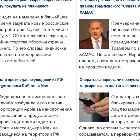
ль покупать не планируют
планом трамповского "Совета 
ХАМАС
Индия не намерена в ближайшее
время закупать новые российские
Премьер-мин
истребители "Сухой", в том числе
Биньямин Нет
Су-57. Об этом заявил секретарь
него есть раз
Министерства обороны страны
президентом
ингх. По его словам, индийские
Трампом по в
точатся на модернизации
ХАМАС. По его словам, Изра
ка истребителей.
планом, о котором американ
на прошлой неделе.
ело против давно ушедшей из РФ
Операторы перестали пропускат
едустановки RuStore и Max
маркировки, но платить за них 
Федеральная антимонопольная
Операторы св
служба возбудила дело против
блокировать 
корпорации Apple за неисполнения
лиц без марк
требований о предустановке
автоматизиро
производителями гаджетов
которые не з
tore и мессенджера Max на
Однако, по словам экспертов
одающиеся на территории РФ.
сбрасывается, а переводится 