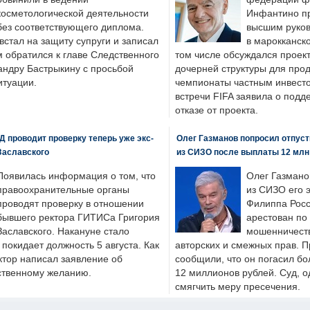
косметологической деятельности
Инфантино пр
без соответствующего диплома.
высшим руков
стал на защиту супруги и записал
в марокканско
м обратился к главе Следственного
том числе обсуждался проек
андру Бастрыкину с просьбой
дочерней структуры для про
итуации.
чемпионаты частным инвесто
встречи FIFA заявила о под
отказе от проекта.
 проводит проверку теперь уже экс-
Олег Газманов попросил отпуст
Заславского
из СИЗО после выплаты 12 млн
Появилась информация о том, что
Олег Газмано
правоохранительные органы
из СИЗО его 
проводят проверку в отношении
Филиппа Росс
бывшего ректора ГИТИСа Григория
арестован по
Заславского. Накануне стало
мошенничеств
н покидает должность 5 августа. Как
авторских и смежных прав. П
ктор написал заявление об
сообщили, что он погасил бо
бственному желанию.
12 миллионов рублей. Суд, о
смягчить меру пресечения.