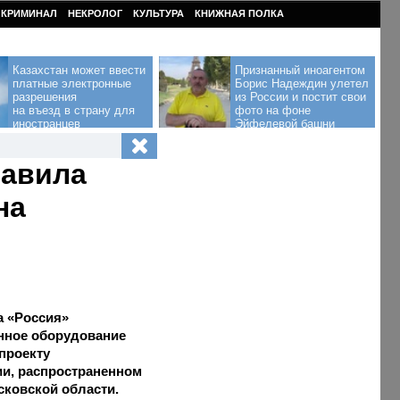
КРИМИНАЛ
НЕКРОЛОГ
КУЛЬТУРА
КНИЖНАЯ ПОЛКА
Казахстан может ввести
Признанный иноагентом
платные электронные
Борис Надеждин улетел
разрешения
из России и постит свои
на въезд в страну для
фото на фоне
иностранцев
Эйфелевой башни
тавила
на
а «Россия»
нное оборудование
проекту
ии, распространенном
сковской области.