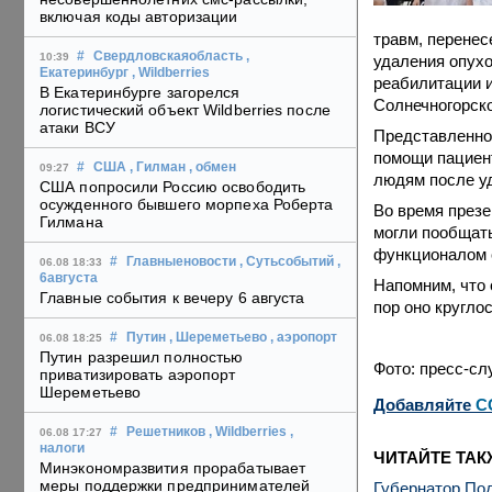
включая коды авторизации
травм, перенес
#
Свердловскаяобласть
,
10:39
удаления опухо
Екатеринбург
, Wildberries
реабилитации и
В Екатеринбурге загорелся
Солнечногорск
логистический объект Wildberries после
атаки ВСУ
Представленно
помощи пациен
#
США
, Гилман
, обмен
09:27
людям после уд
США попросили Россию освободить
осужденного бывшего морпеха Роберта
Во время презе
Гилмана
могли пообщать
функционалом 
#
Главныеновости
, Сутьсобытий
,
06.08 18:33
6августа
Напомним, что 
Главные события к вечеру 6 августа
пор оно кругло
#
Путин
, Шереметьево
, аэропорт
06.08 18:25
Путин разрешил полностью
Фото: пресс-сл
приватизировать аэропорт
Шереметьево
Добавляйте
C
#
Решетников
, Wildberries
,
06.08 17:27
налоги
ЧИТАЙТЕ ТАК
Минэкономразвития прорабатывает
меры поддержки предпринимателей
Губернатор Под