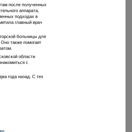
нтам после полученных
тельного аппарата,
менных подходах в
тметила главный врач
огорской больницы для
 Оно также помогает
ратом.
сковской области
знакомиться с
ва года назад. С тех
ве