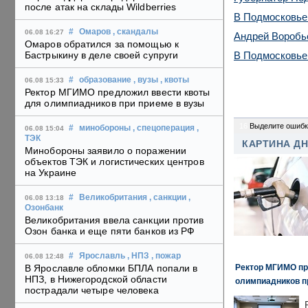
после атак на склады Wildberries
В Подмосковье 
#
Омаров
, скандалы
06.08 16:27
Андрей Воробье
Омаров обратился за помощью к
В Подмосковье 
Бастрыкину в деле своей супруги
#
образование
, вузы
, квоты
06.08 15:33
Ректор МГИМО предложил ввести квоты
для олимпиадников при приеме в вузы
16
Выделите ошибк
#
минобороны
, спецоперация
,
06.08 15:04
ТЭК
КАРТИНА Д
Минобороны заявило о поражении
объектов ТЭК и логистических центров
на Украине
#
Великобритания
, санкции
,
06.08 13:18
Озонбанк
Великобритания ввела санкции против
Озон банка и еще пяти банков из РФ
#
Ярославль
, НПЗ
, пожар
06.08 12:48
Ректор МГИМО пр
В Ярославле обломки БПЛА попали в
НПЗ, в Нижегородской области
олимпиадников п
пострадали четыре человека