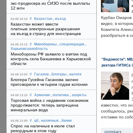
экс-продюсера из СИЗО после выплаты
12 млн
Курбан Омаров в
#
Казахстан
, въезд
04.08 16:10
видео, в которо
Казахстан может ввести
платные электронные разрешения
Комитета Алекс
на въезд в страну для иностранцев
разобраться в с
#
Минобороны
, спецоперация
,
04.08 15:12
Харьковскаяобласть
Минобороны РФ заявило о взятии под
контроль села Бакшеевка в Харьковской
"Ведомости": МВД
области
ректора ГИТИСа 
#
Гасанов
, блогеры
, налоги
04.08 15:03
Блогера Гусейна Гасанова заочно
приговорили к четырем годам колонии
#
Армения
, политика
, запреты
04.08 13:10
Торговая война с недавним союзником
продолжается: теперь запрещена
известно, что о
минеральная вода
сообщалось, ре
отставке по со
#
цб
, наличные
, банки
04.08 12:00
Спрос на наличные в июле стал
рекордным в этом году
ШОУБИЗ