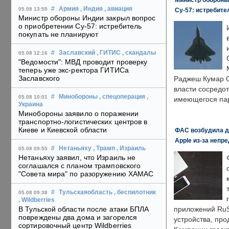
#
Армия
, Индия
, авиация
05.08 13:55
Су-57: истребите
Министр обороны Индии закрыл вопрос
о приобретении Су-57: истребитель
покупать не планируют
#
Заславский
, ГИТИС
, скандалы
05.08 12:16
"Ведомости": МВД проводит проверку
теперь уже экс-ректора ГИТИСа
Заславского
Раджеш Кумар С
власти сосредо
#
Минобороны
, спецоперация
,
05.08 10:01
имеющегося пар
Украина
Минобороны заявило о поражении
транспортно-логистических центров в
Киеве и Киевской области
ФАС возбудила д
Apple из-за непр
#
Нетаньяху
, Трамп
, Израиль
05.08 09:55
Нетаньяху заявил, что Израиль не
соглашался с планом трамповского
"Совета мира" по разоружению ХАМАС
#
Тульскаяобласть
, беспилотник
05.08 09:38
, Wildberries
В Тульской области после атаки БПЛА
приложений RuS
повреждены два дома и загорелся
устройства, пр
сортировочный центр Wildberries