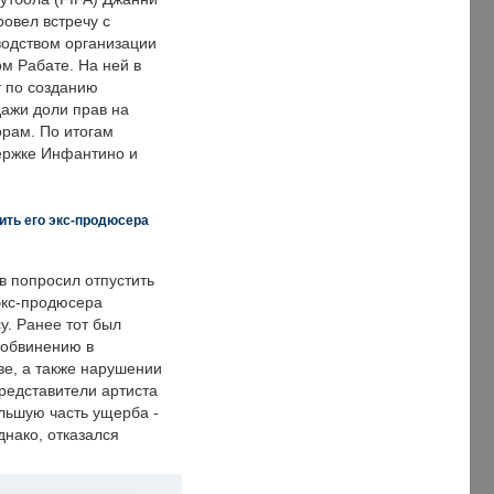
овел встречу с
одством организации
м Рабате. На ней в
т по созданию
дажи доли прав на
рам. По итогам
держке Инфантино и
ить его экс-продюсера
в попросил отпустить
экс-продюсера
у. Ранее тот был
 обвинению в
е, а также нарушении
редставители артиста
льшую часть ущерба -
днако, отказался