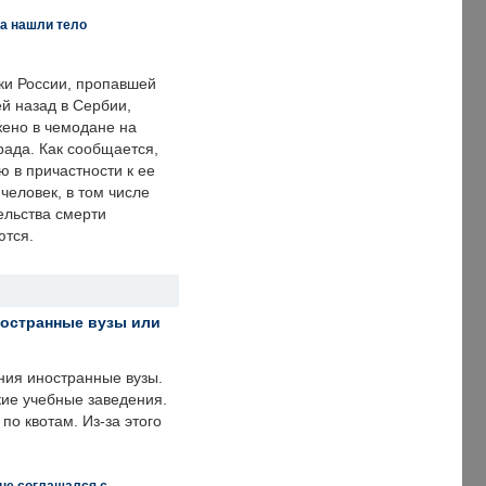
а нашли тело
ки России, пропавшей
й назад в Сербии,
ено в чемодане на
рада. Как сообщается,
ю в причастности к ее
человек, в том числе
ельства смерти
ются.
ностранные вузы или
ния иностранные вузы.
кие учебные заведения.
по квотам. Из-за этого
 не соглашался с