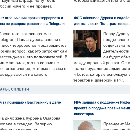
 крупный штраф, но тут есть
который взимается плата с а
России ничего и не продает.
: ограничения против террориста и
ФСБ обвинила Дурова в содейс
ва не распространяются на Telegram
деятельности: Телеграм теперь
После того, как основателя
Павлу Дурову
Telegram Павла Дурова внесли в
предъявлено 
список террористов и экстремистов,
содействии т
возник вопрос, как это затронет сам
деятельности
мессенджер и его пользователей. В
он будет объ
нге заявили, что на сервис не
международный розыск. Осно
я ограничения, которые в связи с
стало неудаление администр
накладываются на самого
и ботов, которые используют
терактов и диверсий в РФ.
ДАЛЫ, СПЛЕТНИ
я за помощью к Бастрыкину в деле
FIFA заявила о поддержке Инфа
проекта о продаже прав на чем
инвесторам
На днях жена Курбана Омарова
попала в скандал. Валерию
Президент М
обвинили в ведении
федерации фу