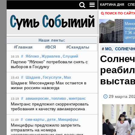
КАРТИНА ДНЯ
СПЕ
ПОИСК ПО САЙТ
Мино
пора
ТЭК и
центр
Наши ленты:
#Главная
#ВСЯ
#Скандалы
#
МО
,
СОЛНЕЧН
Солнеч
#
Яблоко
, Журавлев
, Слуцкий
16:15
Партию "Яблоко" потребовали снять с
выборов в Госдуму
реабил
выстав
#
Шадаев
, Госуслуги
, Max
15:43
Шадаев: Мессенджер Max остается в
жизни россиян навсегда
29 марта 20
#
авиакеросин
, топливо
, минтранс
13:19
Минтранс предложил скорректировать
требования к качеству авиакеросина
#
сим-карты
, дети
, Минцифры
11:49
Минцифры предложило запретить
отправлять на номера
несовершеннолетних смс-рассылки,