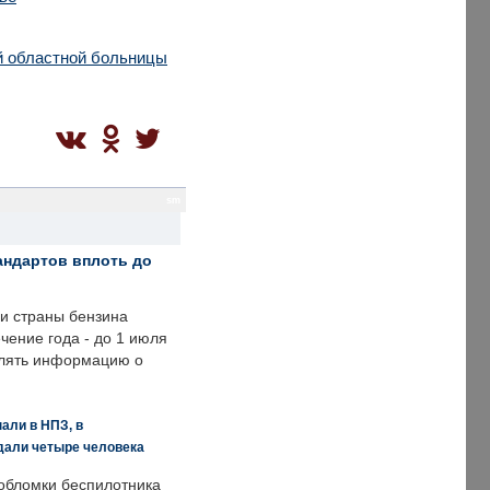
й областной больницы
sm
андартов вплоть до
ии страны бензина
ечение года - до 1 июля
влять информацию о
али в НПЗ, в
дали четыре человека
обломки беспилотника